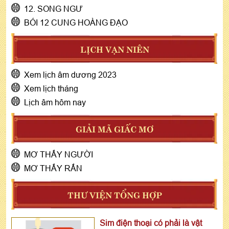
12. SONG NGƯ
BÓI 12 CUNG HOÀNG ĐẠO
LỊCH VẠN NIÊN
Xem lịch âm dương 2023
Xem lịch tháng
Lịch âm hôm nay
GIẢI MÃ GIẤC MƠ
MƠ THẤY NGƯỜI
MƠ THẤY RẮN
THƯ VIỆN TỔNG HỢP
Sim điện thoại có phải là vật