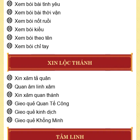
Xem bói bài tình yêu
Xem bói bài thời vận
Xem bói nốt ruồi
Xem bói kiều
Xem bói theo tên
Xem bói chỉ tay
XIN LỘC THÁNH
Xin xăm tả quân
Quan âm linh xâm
Xin xăm quan thánh
Gieo quẻ Quan Tế Công
Gieo quẻ kinh dịch
Gieo quẻ Khổng Minh
TÂM LINH