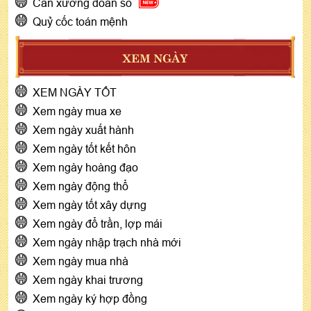
Cân xương đoán số
Quỷ cốc toán mệnh
XEM NGÀY
XEM NGÀY TỐT
Xem ngày mua xe
Xem ngày xuất hành
Xem ngày tốt kết hôn
Xem ngày hoàng đạo
Xem ngày động thổ
Xem ngày tốt xây dựng
Xem ngày đổ trần, lợp mái
Xem ngày nhập trạch nhà mới
Xem ngày mua nhà
Xem ngày khai trương
Xem ngày ký hợp đồng