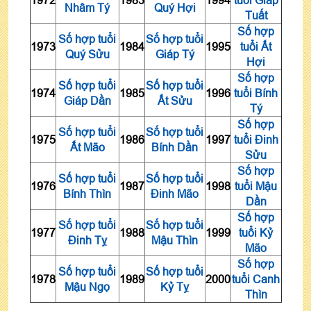
1972
1983
1994
tuổi Giáp
Nhâm Tý
Quý Hợi
Tuất
Số hợp
Số hợp tuổi
Số hợp tuổi
1973
1984
1995
tuổi Ất
Quý Sửu
Giáp Tý
Hợi
Số hợp
Số hợp tuổi
Số hợp tuổi
1974
1985
1996
tuổi Bính
Giáp Dần
Ất Sửu
Tý
Số hợp
Số hợp tuổi
Số hợp tuổi
1975
1986
1997
tuổi Đinh
Ất Mão
Bính Dần
Sửu
Số hợp
Số hợp tuổi
Số hợp tuổi
1976
1987
1998
tuổi Mậu
Bính Thìn
Đinh Mão
Dần
Số hợp
Số hợp tuổi
Số hợp tuổi
1977
1988
1999
tuổi Kỷ
Đinh Tỵ
Mậu Thìn
Mão
Số hợp
Số hợp tuổi
Số hợp tuổi
1978
1989
2000
tuổi Canh
Mậu Ngọ
Kỷ Tỵ
Thìn