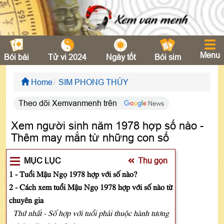
Menu
Bói bài
Tử vi 2024
Ngày tốt
Bói sim
Home
SIM PHONG THỦY
Theo dõi Xemvanmenh trên
Xem người sinh năm 1978 hợp số nào -
Thêm may mắn từ những con số
MỤC LỤC
Thu gọn
1 - Tuổi Mậu Ngọ 1978 hợp với số nào?
2 - Cách xem tuổi Mậu Ngọ 1978 hợp với số nào từ
chuyên gia
Thứ nhất - Số hợp với tuổi phải thuộc hành tương