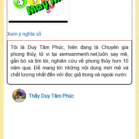
Xem ý nghĩa số
Tôi là Duy Tâm Phúc, hiện đang là Chuyên gia
phong thủy, tử vi tại xemvanmenh.net,luôn say mê,
gắn bó và tìm tòi, nghiên cứu về phong thủy hơn 10
năm qua. Để mang tới những nội dung mới mẻ và
chất lượng nhất đến với đọc giả trong và ngoài nước
Thầy Duy Tâm Phúc