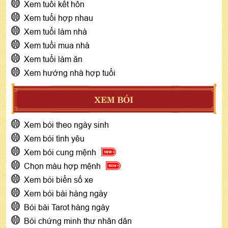
Xem tuổi kết hôn
Xem tuổi hợp nhau
Xem tuổi làm nhà
Xem tuổi mua nhà
Xem tuổi làm ăn
Xem hướng nhà hợp tuổi
XEM BÓI
Xem bói theo ngày sinh
Xem bói tình yêu
Xem bói cung mệnh
Chọn màu hợp mệnh
Xem bói biển số xe
Xem bói bài hàng ngày
Bói bài Tarot hàng ngày
Bói chứng minh thư nhân dân