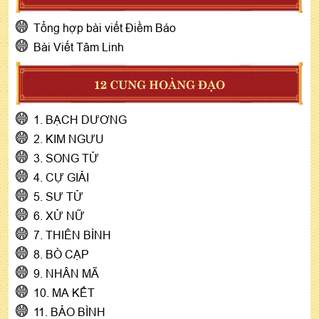
Tổng hợp bài viết Điềm Báo
Bài Viết Tâm Linh
12 CUNG HOÀNG ĐẠO
1. BẠCH DƯƠNG
2. KIM NGƯU
3. SONG TỬ
4. CỰ GIẢI
5. SƯ TỬ
6. XỬ NỮ
7. THIÊN BÌNH
8. BÒ CẠP
9. NHÂN MÃ
10. MA KẾT
11. BẢO BÌNH