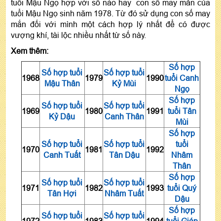
tuổi Mậu Ngọ hợp với số nào hay con số may mắn của
tuổi Mậu Ngọ sinh năm 1978. Từ đó sử dụng con số may
mắn đối với mình một cách hợp lý nhất để có được
vượng khí, tài lộc nhiều nhất từ số này.
Xem thêm:
Số hợp
Số hợp tuổi
Số hợp tuổi
1968
1979
1990
tuổi Canh
Mậu Thân
Kỷ Mùi
Ngọ
Số hợp
Số hợp tuổi
Số hợp tuổi
1969
1980
1991
tuổi Tân
Kỷ Dậu
Canh Thân
Mùi
Số hợp
Số hợp tuổi
Số hợp tuổi
tuổi
1970
1981
1992
Canh Tuất
Tân Dậu
Nhâm
Thân
Số hợp
Số hợp tuổi
Số hợp tuổi
1971
1982
1993
tuổi Quý
Tân Hợi
Nhâm Tuất
Dậu
Số hợp
Số hợp tuổi
Số hợp tuổi