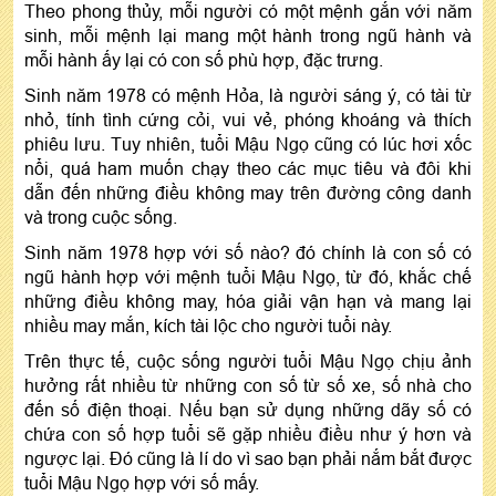
Theo phong thủy, mỗi người có một mệnh gắn với năm
sinh, mỗi mệnh lại mang một hành trong ngũ hành và
mỗi hành ấy lại có con số phù hợp, đặc trưng.
Sinh năm 1978 có mệnh Hỏa, là người sáng ý, có tài từ
nhỏ, tính tình cứng cỏi, vui vẻ, phóng khoáng và thích
phiêu lưu. Tuy nhiên, tuổi Mậu Ngọ cũng có lúc hơi xốc
nổi, quá ham muốn chạy theo các mục tiêu và đôi khi
dẫn đến những điều không may trên đường công danh
và trong cuộc sống.
Sinh năm 1978 hợp với số nào? đó chính là con số có
ngũ hành hợp với mệnh tuổi Mậu Ngọ, từ đó, khắc chế
những điều không may, hóa giải vận hạn và mang lại
nhiều may mắn, kích tài lộc cho người tuổi này.
Trên thực tế, cuộc sống người tuổi Mậu Ngọ chịu ảnh
hưởng rất nhiều từ những con số từ số xe, số nhà cho
đến số điện thoại. Nếu bạn sử dụng những dãy số có
chứa con số hợp tuổi sẽ gặp nhiều điều như ý hơn và
ngược lại. Đó cũng là lí do vì sao bạn phải nắm bắt được
tuổi Mậu Ngọ hợp với số mấy.