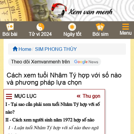
Menu
Bói bài
Tử vi 2024
Ngày tốt
Bói sim
Home
SIM PHONG THỦY
Theo dõi Xemvanmenh trên
Cách xem tuổi Nhâm Tý hợp với số nào
và phương pháp lựa chọn
MỤC LỤC
Thu gọn
I - Tại sao cần phải xem tuổi Nhâm Tý hợp với số
nào?
II - Cách xem người sinh năm 1972 hợp số nào
1 - Luận tuổi Nhâm Tý hợp với số nào theo ngũ