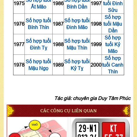
Số hợp tuổi
Số hợp tuổi
1975
1986
1997
tuổi Đinh
Ất Mão
Bính Dần
Sửu
Số hợp
Số hợp tuổi
Số hợp tuổi
1976
1987
1998
tuổi Mậu
Bính Thìn
Đinh Mão
Dần
Số hợp
Số hợp tuổi
Số hợp tuổi
1977
1988
1999
tuổi Kỷ
Đinh Tỵ
Mậu Thìn
Mão
Số hợp
Số hợp tuổi
Số hợp tuổi
1978
1989
2000
tuổi Canh
Mậu Ngọ
Kỷ Tỵ
Thìn
Tác giả: chuyên gia Duy Tâm Phúc
CÁC CÔNG CỤ LIÊN QUAN