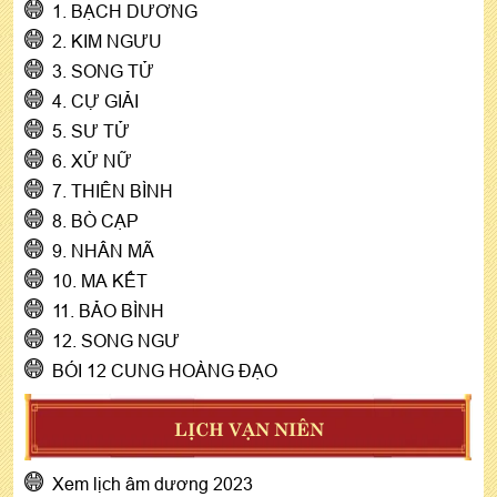
1. BẠCH DƯƠNG
2. KIM NGƯU
3. SONG TỬ
4. CỰ GIẢI
5. SƯ TỬ
6. XỬ NỮ
7. THIÊN BÌNH
8. BÒ CẠP
9. NHÂN MÃ
10. MA KẾT
11. BẢO BÌNH
12. SONG NGƯ
BÓI 12 CUNG HOÀNG ĐẠO
LỊCH VẠN NIÊN
Xem lịch âm dương 2023