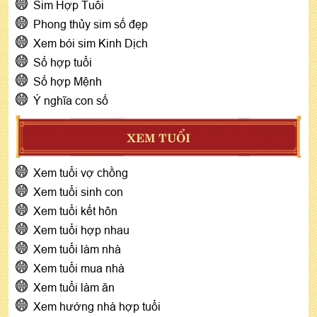
Sim Hợp Tuổi
Phong thủy sim số đẹp
Xem bói sim Kinh Dịch
Số hợp tuổi
Số hợp Mệnh
Ý nghĩa con số
XEM TUỔI
Xem tuổi vợ chồng
Xem tuổi sinh con
Xem tuổi kết hôn
Xem tuổi hợp nhau
Xem tuổi làm nhà
Xem tuổi mua nhà
Xem tuổi làm ăn
Xem hướng nhà hợp tuổi