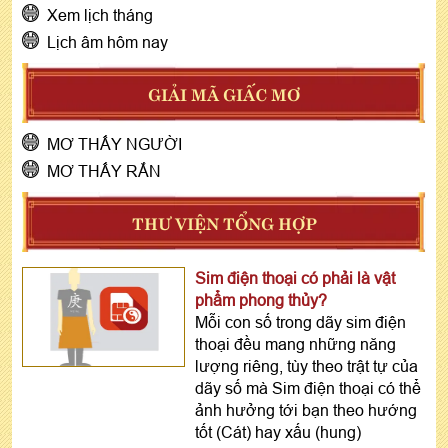
Xem lịch tháng
Lịch âm hôm nay
GIẢI MÃ GIẤC MƠ
MƠ THẤY NGƯỜI
MƠ THẤY RẮN
THƯ VIỆN TỔNG HỢP
Sim điện thoại có phải là vật
phẩm phong thủy?
Mỗi con số trong dãy sim điện
thoại đều mang những năng
lượng riêng, tùy theo trật tự của
dãy số mà Sim điện thoại có thể
ảnh hưởng tới bạn theo hướng
tốt (Cát) hay xấu (hung)