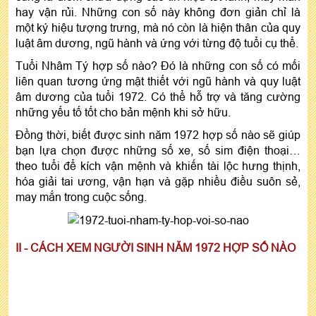
hay vận rủi. Những con số này không đơn giản chỉ là
một ký hiệu tượng trưng, mà nó còn là hiện thân của quy
luật âm dương, ngũ hành và ứng với từng độ tuổi cụ thể.
Tuổi Nhâm Tý hợp số nào? Đó là những con số có mối
liên quan tương ứng mật thiết với ngũ hành và quy luật
âm dương của tuổi 1972. Có thể hỗ trợ và tăng cường
những yếu tố tốt cho bản mệnh khi sở hữu.
Đồng thời, biết được sinh năm 1972 hợp số nào sẽ giúp
bạn lựa chọn được những số xe, số sim điện thoại…
theo tuổi để kích vận mệnh và khiến tài lộc hưng thịnh,
hóa giải tai ương, vận hạn và gặp nhiều điều suôn sẻ,
may mắn trong cuộc sống.
II - CÁCH XEM NGƯỜI SINH NĂM 1972 HỢP SỐ NÀO