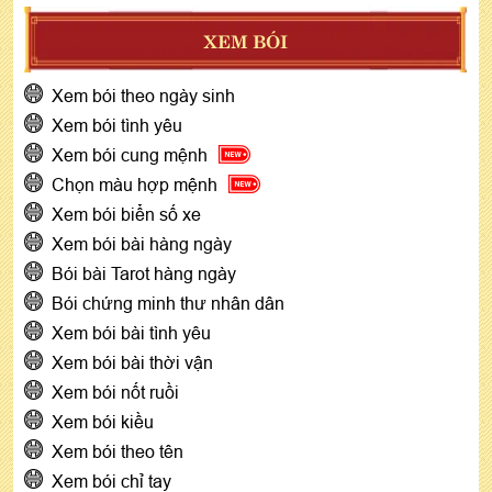
XEM BÓI
Xem bói theo ngày sinh
Xem bói tình yêu
Xem bói cung mệnh
Chọn màu hợp mệnh
Xem bói biển số xe
Xem bói bài hàng ngày
Bói bài Tarot hàng ngày
Bói chứng minh thư nhân dân
Xem bói bài tình yêu
Xem bói bài thời vận
Xem bói nốt ruồi
Xem bói kiều
Xem bói theo tên
Xem bói chỉ tay