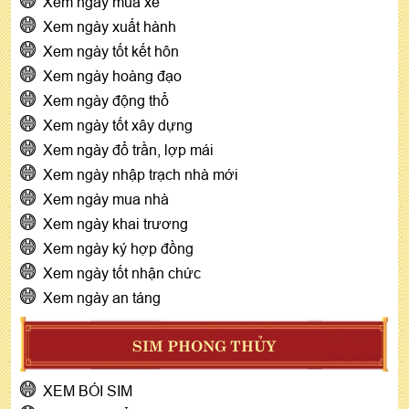
Xem ngày mua xe
Xem ngày xuất hành
Xem ngày tốt kết hôn
Xem ngày hoàng đạo
Xem ngày động thổ
Xem ngày tốt xây dựng
Xem ngày đổ trần, lợp mái
Xem ngày nhập trạch nhà mới
Xem ngày mua nhà
Xem ngày khai trương
Xem ngày ký hợp đồng
Xem ngày tốt nhận chức
Xem ngày an táng
SIM PHONG THỦY
XEM BÓI SIM