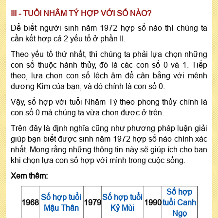
III - TUỔI NHÂM TÝ HỢP VỚI SỐ NÀO?
Để biết người sinh năm 1972 hợp số nào thì chúng ta
cần kết hợp cả 2 yếu tố ở phần II.
Theo yếu tố thứ nhất, thì chúng ta phải lựa chọn những
con số thuộc hành thủy, đó là các con số 0 và 1. Tiếp
theo, lựa chọn con số lệch âm để cân bằng với mệnh
dương Kim của bạn, và đó chính là con số 0.
Vậy, số hợp với tuổi Nhâm Tý theo phong thủy chính là
con số 0 mà chúng ta vừa chọn được ở trên.
Trên đây là định nghĩa cũng như phương pháp luận giải
giúp bạn biết được sinh năm 1972 hợp số nào chính xác
nhất. Mong rằng những thông tin này sẽ giúp ích cho bạn
khi chọn lựa con số hợp với mình trong cuộc sống.
Xem thêm:
Số hợp
Số hợp tuổi
Số hợp tuổi
1968
1979
1990
tuổi Canh
Mậu Thân
Kỷ Mùi
Ngọ