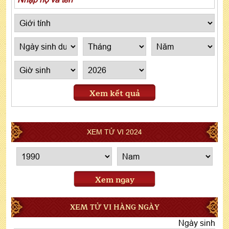
Xem kết quả
XEM TỬ VI 2024
Xem ngay
XEM TỬ VI HÀNG NGÀY
Ngày sinh