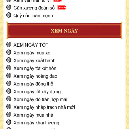
Xem vận hạn tử vi
Cân xương đoán số
Quỷ cốc toán mệnh
XEM NGÀY
XEM NGÀY TỐT
Xem ngày mua xe
Xem ngày xuất hành
Xem ngày tốt kết hôn
Xem ngày hoàng đạo
Xem ngày động thổ
Xem ngày tốt xây dựng
Xem ngày đổ trần, lợp mái
Xem ngày nhập trạch nhà mới
Xem ngày mua nhà
Xem ngày khai trương