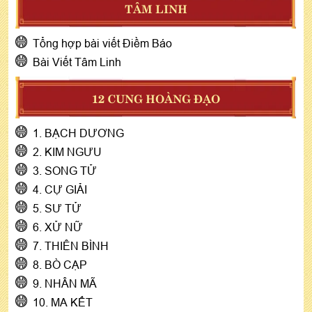
TÂM LINH
Tổng hợp bài viết Điềm Báo
Bài Viết Tâm Linh
12 CUNG HOÀNG ĐẠO
1. BẠCH DƯƠNG
2. KIM NGƯU
3. SONG TỬ
4. CỰ GIẢI
5. SƯ TỬ
6. XỬ NỮ
7. THIÊN BÌNH
8. BÒ CẠP
9. NHÂN MÃ
10. MA KẾT