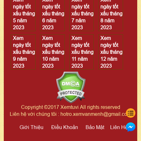
ngày tốt
ngày tốt
ngày tốt
ngày tốt
xấu tháng
xấu tháng
xấu tháng
xấu tháng
5 năm
6 năm
7 năm
8 năm
2023
2023
2023
2023
Xem
Xem
Xem
Xem
ngày tốt
ngày tốt
ngày tốt
ngày tốt
xấu tháng
xấu tháng
xấu tháng
xấu tháng
9 năm
10 năm
11 năm
12 năm
2023
2023
2023
2023
Copyright ©2017 Xemtuvi All rights reserved
Liên hệ với chúng tôi : hotro.xemvanmenh@gmail.com
Giới Thiệu
Điều Khoản
Bảo Mật
Liên Hệ