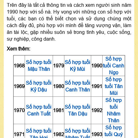
Trên đây là tất cả thông tin và cách xem người sinh năm
1990 hợp với số nà. Hy vọng với những con số hợp với
tuổi, các bạn có thể biết chọn và sử dụng chúng một
cách đầy đủ, phù hợp với mình để tăng vượng vận, làm
ăn tài lộc, gặp nhiều suôn sẻ trong tình yêu, cuộc sống,
sự nghiệp, công danh.
Xem thêm:
Số hợp
Số hợp tuổi
Số hợp tuổi
1968
1979
1990
tuổi Canh
Mậu Thân
Kỷ Mùi
Ngọ
Số hợp
Số hợp tuổi
Số hợp tuổi
1969
1980
1991
tuổi Tân
Kỷ Dậu
Canh Thân
Mùi
Số hợp
Số hợp tuổi
Số hợp tuổi
tuổi
1970
1981
1992
Canh Tuất
Tân Dậu
Nhâm
Thân
Số hợp
Số hợp tuổi
Số hợp tuổi
1971
1982
1993
tuổi Quý
Tân Hợi
Nhâm Tuất