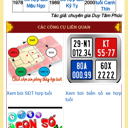
1978
1989
2000
tuổi Canh
Mậu Ngọ
Kỷ Tỵ
Thìn
Tác giả: chuyên gia Duy Tâm Phúc
CÁC CÔNG CỤ LIÊN QUAN
Xem bói SĐT hợp tuổi
Xem bói biển số xe hợp
tuổi