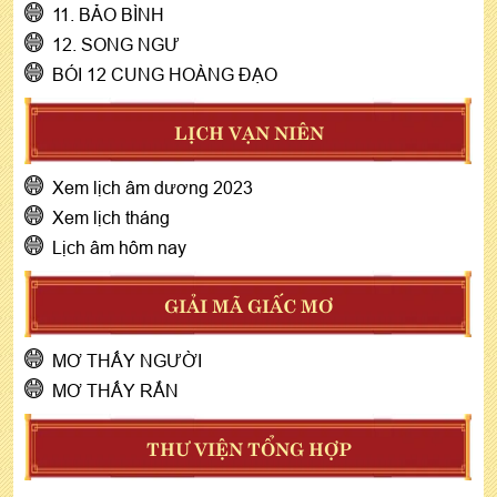
11. BẢO BÌNH
12. SONG NGƯ
BÓI 12 CUNG HOÀNG ĐẠO
LỊCH VẠN NIÊN
Xem lịch âm dương 2023
Xem lịch tháng
Lịch âm hôm nay
GIẢI MÃ GIẤC MƠ
MƠ THẤY NGƯỜI
MƠ THẤY RẮN
THƯ VIỆN TỔNG HỢP