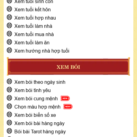
Xem tuổi sinh con
Xem tuổi kết hôn
Xem tuổi hợp nhau
Xem tuổi làm nhà
Xem tuổi mua nhà
Xem tuổi làm ăn
Xem hướng nhà hợp tuổi
XEM BÓI
Xem bói theo ngày sinh
Xem bói tình yêu
Xem bói cung mệnh
Chọn màu hợp mệnh
Xem bói biển số xe
Xem bói bài hàng ngày
Bói bài Tarot hàng ngày