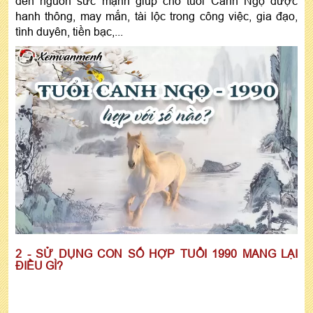
đến nguồn sức mạnh giúp cho tuổi Canh Ngọ được
hanh thông, may mắn, tài lộc trong công việc, gia đạo,
tình duyên, tiền bạc,...
2 - SỬ DỤNG CON SỐ HỢP TUỔI 1990 MANG LẠI
ĐIỀU GÌ?