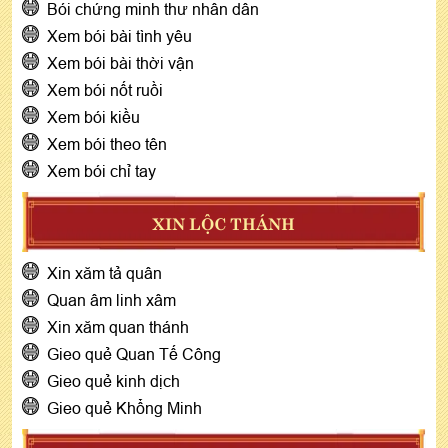
Bói chứng minh thư nhân dân
Xem bói bài tình yêu
Xem bói bài thời vận
Xem bói nốt ruồi
Xem bói kiều
Xem bói theo tên
Xem bói chỉ tay
XIN LỘC THÁNH
Xin xăm tả quân
Quan âm linh xâm
Xin xăm quan thánh
Gieo quẻ Quan Tế Công
Gieo quẻ kinh dịch
Gieo quẻ Khổng Minh