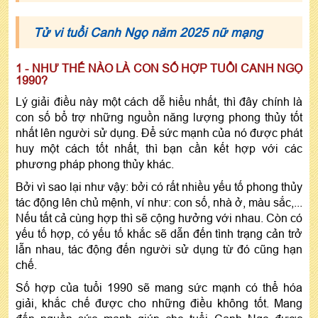
Tử vi tuổi Canh Ngọ năm 2025 nữ mạng
1 - NHƯ THẾ NÀO LÀ CON SỐ HỢP TUỔI CANH NGỌ
1990?
Lý giải điều này một cách dễ hiểu nhất, thì đây chính là
con số bổ trợ những nguồn năng lượng phong thủy tốt
nhất lên người sử dụng. Để sức mạnh của nó được phát
huy một cách tốt nhất, thì bạn cần kết hợp với các
phương pháp phong thủy khác.
Bởi vì sao lại như vậy: bởi có rất nhiều yếu tố phong thủy
tác động lên chủ mệnh, ví như: con số, nhà ở, màu sắc,...
Nếu tất cả cùng hợp thì sẽ cộng hưởng với nhau. Còn có
yếu tố hợp, có yếu tố khắc sẽ dẫn đến tình trạng cản trở
lẫn nhau, tác động đến người sử dụng từ đó cũng hạn
chế.
Số hợp của tuổi 1990 sẽ mang sức mạnh có thể hóa
giải, khắc chế được cho những điều không tốt. Mang