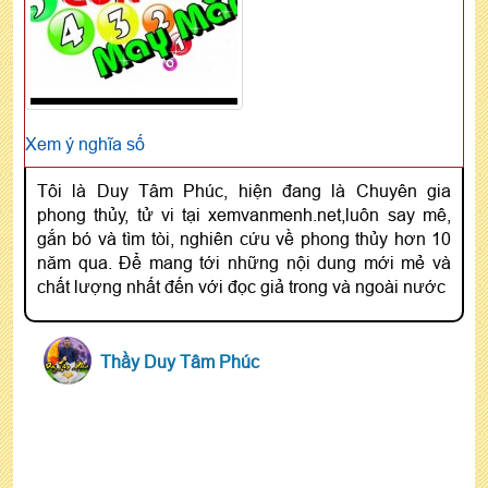
Xem ý nghĩa số
Tôi là Duy Tâm Phúc, hiện đang là Chuyên gia
phong thủy, tử vi tại xemvanmenh.net,luôn say mê,
gắn bó và tìm tòi, nghiên cứu về phong thủy hơn 10
năm qua. Để mang tới những nội dung mới mẻ và
chất lượng nhất đến với đọc giả trong và ngoài nước
Thầy Duy Tâm Phúc