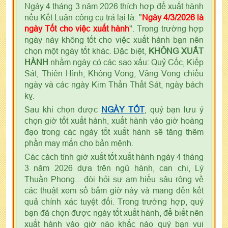
Ngày 4 tháng 3 năm 2026 thích hợp để xuất hành
nếu Kết Luận công cụ trả lại là: "
Ngày 4/3/2026 là
ngày Tốt cho việc xuất hành
". Trong trường hợp
ngày này không tốt cho việc xuất hành bạn nên
chọn một ngày tốt khác. Đặc biệt,
KHÔNG XUẤT
HÀNH
nhằm ngày có các sao xấu: Quỷ Cốc, Kiếp
Sát, Thiên Hình, Không Vong, Vãng Vong chiếu
ngày và các ngày Kim Thần Thất Sát, ngày bách
kỵ.
Sau khi chọn được
NGÀY TỐT
, quý bạn lưu ý
chọn giờ tốt xuất hành, xuất hành vào giờ hoàng
đạo trong các ngày tốt xuất hành sẽ tăng thêm
phần may mắn cho bản mệnh.
Các cách tính giờ xuất tốt xuất hành ngày 4 tháng
3 năm 2026 dựa trên ngũ hành, can chi, Lý
Thuần Phong... đòi hỏi sự am hiểu sâu rộng về
các thuật xem số bấm giờ này và mang đến kết
quả chính xác tuyệt đối. Trong trường hợp, quý
bạn đã chọn được ngày tốt xuất hành, để biết nên
xuất hành vào giờ nào khắc nào quý bạn vui