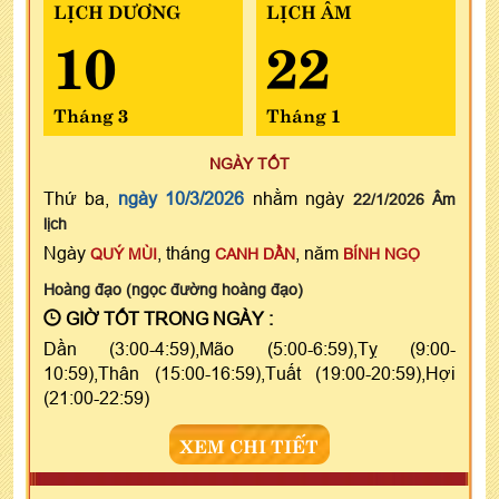
LỊCH DƯƠNG
LỊCH ÂM
10
22
Tháng 3
Tháng 1
NGÀY TỐT
Thứ ba,
ngày 10/3/2026
nhằm ngày
22/1/2026 Âm
lịch
Ngày
, tháng
, năm
QUÝ MÙI
CANH DẦN
BÍNH NGỌ
Hoàng đạo (ngọc đường hoàng đạo)
GIỜ TỐT TRONG NGÀY :
Dần (3:00-4:59),Mão (5:00-6:59),Tỵ (9:00-
10:59),Thân (15:00-16:59),Tuất (19:00-20:59),Hợi
(21:00-22:59)
XEM CHI TIẾT