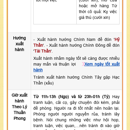
hoặc mở hàng Tứ
thời cô quả: Kỵ việc
giá thú (cưới xin)
Hướng
- Xuất hành hướng Chính Nam để đón '
Hỷ
xuất
Thần
'. - Xuất hành hướng Chính Đông để đón
hành
'
Tài Thần
'.
Xuất hành nhằm ngày tốt sẽ càng được nhiều
may mắn và thuận lợi
Xem ngày tốt xuất
hành
Tránh xuất hành hướng Chính Tây gặp Hạc
Thần (xấu)
Giờ xuất
Từ 11h-13h (Ngọ) và từ 23h-01h (Tý)
Hay
hành
tranh luận, cãi cọ, gây chuyện đói kém, phải
Theo Lý
đề phòng. Người ra đi tốt nhất nên hoãn lại.
Thuần
Phòng người người nguyền rủa, tránh lây
Phong
bệnh. Nói chung những việc như hội họp,
tranh luận, việc quan,…nên tránh đi vào giờ