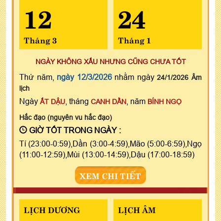
12
24
Tháng 3
Tháng 1
NGÀY KHÔNG XẤU NHƯNG CŨNG CHƯA TỐT
Thứ năm,
ngày 12/3/2026
nhằm ngày
24/1/2026 Âm
lịch
Ngày
, tháng
, năm
ẤT DẬU
CANH DẦN
BÍNH NGỌ
Hắc đạo (nguyên vu hắc đạo)
GIỜ TỐT TRONG NGÀY :
Tí (23:00-0:59),Dần (3:00-4:59),Mão (5:00-6:59),Ngọ
(11:00-12:59),Mùi (13:00-14:59),Dậu (17:00-18:59)
XEM CHI TIẾT
LỊCH DƯƠNG
LỊCH ÂM