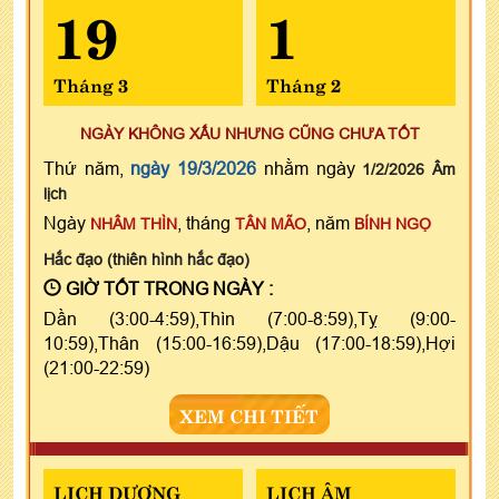
19
1
Tháng 3
Tháng 2
NGÀY KHÔNG XẤU NHƯNG CŨNG CHƯA TỐT
Thứ năm,
ngày 19/3/2026
nhằm ngày
1/2/2026 Âm
lịch
Ngày
, tháng
, năm
NHÂM THÌN
TÂN MÃO
BÍNH NGỌ
Hắc đạo (thiên hình hắc đạo)
GIỜ TỐT TRONG NGÀY :
Dần (3:00-4:59),Thìn (7:00-8:59),Tỵ (9:00-
10:59),Thân (15:00-16:59),Dậu (17:00-18:59),Hợi
(21:00-22:59)
XEM CHI TIẾT
LỊCH DƯƠNG
LỊCH ÂM