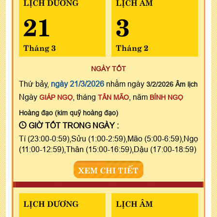
LỊCH DƯƠNG
LỊCH ÂM
21
3
Tháng 3
Tháng 2
NGÀY TỐT
Thứ bảy,
ngày 21/3/2026
nhằm ngày
3/2/2026 Âm lịch
Ngày
, tháng
, năm
GIÁP NGỌ
TÂN MÃO
BÍNH NGỌ
Hoàng đạo (kim quỹ hoàng đạo)
GIỜ TỐT TRONG NGÀY :
Tí (23:00-0:59),Sửu (1:00-2:59),Mão (5:00-6:59),Ngọ
(11:00-12:59),Thân (15:00-16:59),Dậu (17:00-18:59)
XEM CHI TIẾT
LỊCH DƯƠNG
LỊCH ÂM