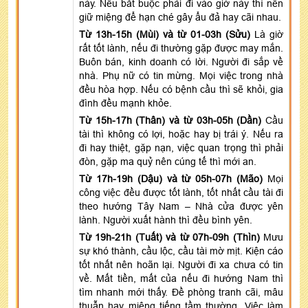
này. Nếu bắt buộc phải đi vào giờ này thì nên
giữ miệng để hạn ché gây ẩu đả hay cãi nhau.
Từ 13h-15h (Mùi) và từ 01-03h (Sửu)
Là giờ
rất tốt lành, nếu đi thường gặp được may mắn.
Buôn bán, kinh doanh có lời. Người đi sắp về
nhà. Phụ nữ có tin mừng. Mọi việc trong nhà
đều hòa hợp. Nếu có bệnh cầu thì sẽ khỏi, gia
đình đều mạnh khỏe.
Từ 15h-17h (Thân) và từ 03h-05h (Dần)
Cầu
tài thì không có lợi, hoặc hay bị trái ý. Nếu ra
đi hay thiệt, gặp nạn, việc quan trọng thì phải
đòn, gặp ma quỷ nên cúng tế thì mới an.
Từ 17h-19h (Dậu) và từ 05h-07h (Mão)
Mọi
công việc đều được tốt lành, tốt nhất cầu tài đi
theo hướng Tây Nam – Nhà cửa được yên
lành. Người xuất hành thì đều bình yên.
Từ 19h-21h (Tuất) và từ 07h-09h (Thìn)
Mưu
sự khó thành, cầu lộc, cầu tài mờ mịt. Kiện cáo
tốt nhất nên hoãn lại. Người đi xa chưa có tin
về. Mất tiền, mất của nếu đi hướng Nam thì
tìm nhanh mới thấy. Đề phòng tranh cãi, mâu
thuẫn hay miệng tiếng tầm thường. Việc làm