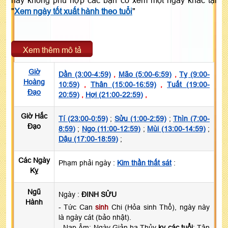
"
Xem ngày tốt xuất hành theo tuổi
"
Xem thêm mô tả
Giờ
Dần (3:00-4:59)
,
Mão (5:00-6:59)
,
Tỵ (9:00-
Hoàng
10:59)
,
Thân (15:00-16:59)
,
Tuất (19:00-
Đạo
20:59)
,
Hợi (21:00-22:59)
,
Giờ Hắc
Tí (23:00-0:59)
;
Sửu (1:00-2:59)
;
Thìn (7:00-
Đạo
8:59)
;
Ngọ (11:00-12:59)
;
Mùi (13:00-14:59)
;
Dậu (17:00-18:59)
;
Các Ngày
Phạm phải ngày :
Kim thần thất sát
:
Kỵ
Ngũ
Ngày :
ĐINH SỬU
Hành
- Tức Can
sinh
Chi (Hỏa sinh Thổ), ngày này
là ngày cát (bảo nhật).
- Nạp Âm: Ngày Giản hạ Thủy
kỵ các tuổi
: Tân