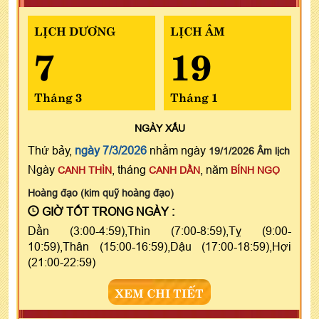
LỊCH DƯƠNG
LỊCH ÂM
7
19
Tháng 3
Tháng 1
NGÀY
XẤU
Thứ bảy,
ngày 7/3/2026
nhằm ngày
19/1/2026 Âm lịch
Ngày
, tháng
, năm
CANH THÌN
CANH DẦN
BÍNH NGỌ
Hoàng đạo (kim quỹ hoàng đạo)
GIỜ TỐT TRONG NGÀY :
Dần (3:00-4:59),Thìn (7:00-8:59),Tỵ (9:00-
10:59),Thân (15:00-16:59),Dậu (17:00-18:59),Hợi
(21:00-22:59)
XEM CHI TIẾT