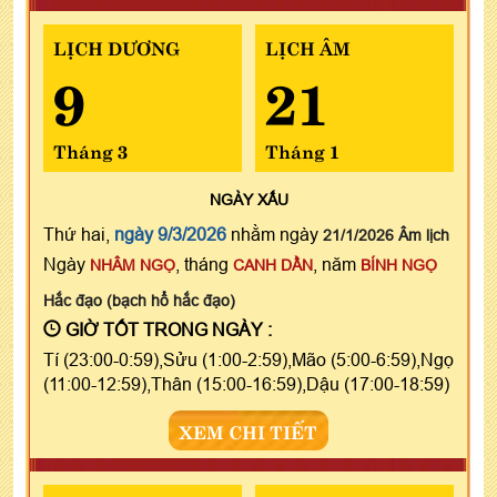
LỊCH DƯƠNG
LỊCH ÂM
9
21
Tháng 3
Tháng 1
NGÀY
XẤU
Thứ hai,
ngày 9/3/2026
nhằm ngày
21/1/2026 Âm lịch
Ngày
, tháng
, năm
NHÂM NGỌ
CANH DẦN
BÍNH NGỌ
Hắc đạo (bạch hổ hắc đạo)
GIỜ TỐT TRONG NGÀY :
Tí (23:00-0:59),Sửu (1:00-2:59),Mão (5:00-6:59),Ngọ
(11:00-12:59),Thân (15:00-16:59),Dậu (17:00-18:59)
XEM CHI TIẾT