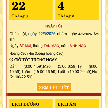
22
4
Tháng 3
Tháng 2
NGÀY TỐT
Chủ nhật,
ngày 22/3/2026
nhằm ngày
4/2/2026 Âm
lịch
Ngày
, tháng
, năm
ẤT MÙI
TÂN MÃO
BÍNH NGỌ
Hoàng đạo (kim đường hoàng đạo)
GIỜ TỐT TRONG NGÀY :
Dần (3:00-4:59),Mão (5:00-6:59),Tỵ (9:00-
10:59),Thân (15:00-16:59),Tuất (19:00-20:59),Hợi
(21:00-22:59)
XEM CHI TIẾT
LỊCH DƯƠNG
LỊCH ÂM