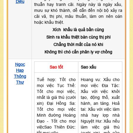
Diệu
thuẫn hay tranh cãi. Ngày này là ngày xấu,
mưu sự khó thành, dễ dẫn đến nội bộ xảy ra
cãi vã, thị phi, mâu thuẫn, làm ơn nên oán
hoặc khẩu thiệt.
Xích khẩu là quả bần cùng
Sinh ra khẩu thiệt bàn cùng thị phi
Chẳng thời mất của nó khi
Không thì chó cắn phân ly vợ chồng
Ngọc
Sao tốt
Sao xấu
Hạp
Thông
Tuế hợp: Tốt cho
Hoang vu: Xấu cho
Thư
mọi việc Tục Thế:
mọi việc Địa Tặc:
Tốt cho mọi việc,
Xấu với việc khởi
nhất là giá thú (cưới
tạo, động thổ, xuất
xin) Đại Hồng Sa:
hành, an táng. Hoả
Tốt cho mọi việc
tai: Xấu với việc làm
Minh đường Hoàng
nhà hay lợp nhà
Đạo - Tốt cho mọi
Nguyệt Hư: Xấu nếu
việcSao Thiên Đức:
làm việc giá thú
tốt mọi việc
(cưới xin), mở cửa