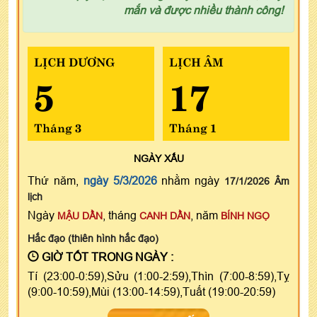
mắn và được nhiều thành công!
LỊCH DƯƠNG
LỊCH ÂM
5
17
Tháng 3
Tháng 1
NGÀY
XẤU
Thứ năm,
ngày 5/3/2026
nhằm ngày
17/1/2026 Âm
lịch
Ngày
, tháng
, năm
MẬU DẦN
CANH DẦN
BÍNH NGỌ
Hắc đạo (thiên hình hắc đạo)
GIỜ TỐT TRONG NGÀY :
Tí (23:00-0:59),Sửu (1:00-2:59),Thìn (7:00-8:59),Tỵ
(9:00-10:59),Mùi (13:00-14:59),Tuất (19:00-20:59)