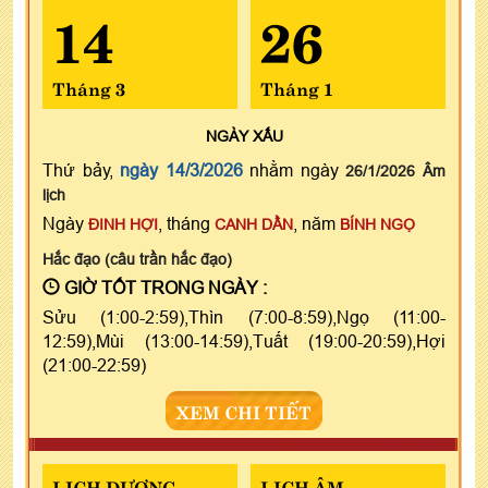
14
26
Tháng 3
Tháng 1
NGÀY
XẤU
Thứ bảy,
ngày 14/3/2026
nhằm ngày
26/1/2026 Âm
lịch
Ngày
, tháng
, năm
ĐINH HỢI
CANH DẦN
BÍNH NGỌ
Hắc đạo (câu trần hắc đạo)
GIỜ TỐT TRONG NGÀY :
Sửu (1:00-2:59),Thìn (7:00-8:59),Ngọ (11:00-
12:59),Mùi (13:00-14:59),Tuất (19:00-20:59),Hợi
(21:00-22:59)
XEM CHI TIẾT
LỊCH DƯƠNG
LỊCH ÂM