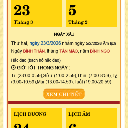
23
5
Tháng 3
Tháng 2
NGÀY
XẤU
Thứ hai,
ngày 23/3/2026
nhằm ngày
5/2/2026 Âm lịch
Ngày
, tháng
, năm
BÍNH THÂN
TÂN MÃO
BÍNH NGỌ
Hắc đạo (bạch hổ hắc đạo)
GIỜ TỐT TRONG NGÀY :
Tí (23:00-0:59),Sửu (1:00-2:59),Thìn (7:00-8:59),Tỵ
(9:00-10:59),Mùi (13:00-14:59),Tuất (19:00-20:59)
XEM CHI TIẾT
LỊCH DƯƠNG
LỊCH ÂM
24
6