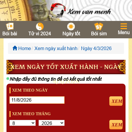
Menu
Bói bài
Tử vi 2024
Ngày tốt
Bói sim
Home
Xem ngày xuất hành
Ngày 4/3/2026
XEM NGÀY TỐT XUẤT HÀNH - NGÀY
Nhập đầy đủ thông tin để có kết quả tốt nhất
4/3/2026
XEM THEO NGÀY
XEM
XEM THEO THÁNG
XEM