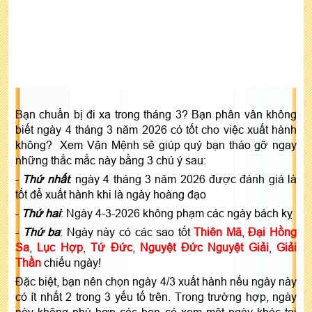
Bạn chuẩn bị đi xa trong tháng 3? Bạn phân vân không
biết ngày 4 tháng 3 năm 2026 có tốt cho việc xuất hành
không? Xem Vận Mệnh sẽ giúp quý bạn tháo gỡ ngay
những thắc mắc này bằng 3 chú ý sau:
-
Thứ nhất
: ngày 4 tháng 3 năm 2026 được đánh giá là
tốt để xuất hành khi là ngày hoàng đạo
-
Thứ hai
: Ngày 4-3-2026 không phạm các ngày bách kỵ
-
Thứ ba
: Ngày này có các sao tốt
Thiên Mã
,
Đại Hồng
Sa
,
Lục Hợp
,
Tứ Đức
,
Nguyệt Đức Nguyệt Giải
,
Giải
Thần
chiếu ngày!
Đặc biệt, bạn nên chọn ngày 4/3 xuất hành nếu ngày này
có ít nhất 2 trong 3 yếu tố trên. Trong trường hợp, ngày
này không phù hợp các bạn có xem một ngày khác tại