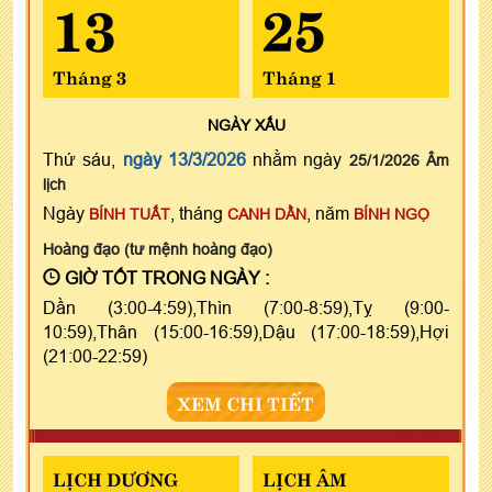
13
25
Tháng 3
Tháng 1
NGÀY
XẤU
Thứ sáu,
ngày 13/3/2026
nhằm ngày
25/1/2026 Âm
lịch
Ngày
, tháng
, năm
BÍNH TUẤT
CANH DẦN
BÍNH NGỌ
Hoàng đạo (tư mệnh hoàng đạo)
GIỜ TỐT TRONG NGÀY :
Dần (3:00-4:59),Thìn (7:00-8:59),Tỵ (9:00-
10:59),Thân (15:00-16:59),Dậu (17:00-18:59),Hợi
(21:00-22:59)
XEM CHI TIẾT
LỊCH DƯƠNG
LỊCH ÂM