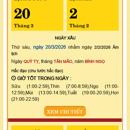
20
2
Tháng 3
Tháng 2
NGÀY
XẤU
Thứ sáu,
ngày 20/3/2026
nhằm ngày
2/2/2026 Âm
lịch
Ngày
, tháng
, năm
QUÝ TỴ
TÂN MÃO
BÍNH NGỌ
Hắc đạo (chu tước hắc đạo)
GIỜ TỐT TRONG NGÀY :
Sửu (1:00-2:59),Thìn (7:00-8:59),Ngọ (11:00-
12:59),Mùi (13:00-14:59),Tuất (19:00-20:59),Hợi
(21:00-22:59)
XEM CHI TIẾT