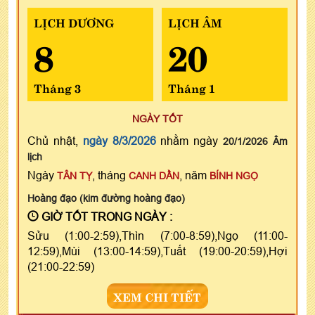
LỊCH DƯƠNG
LỊCH ÂM
8
20
Tháng 3
Tháng 1
NGÀY TỐT
Chủ nhật,
ngày 8/3/2026
nhằm ngày
20/1/2026 Âm
lịch
Ngày
, tháng
, năm
TÂN TỴ
CANH DẦN
BÍNH NGỌ
Hoàng đạo (kim đường hoàng đạo)
GIỜ TỐT TRONG NGÀY :
Sửu (1:00-2:59),Thìn (7:00-8:59),Ngọ (11:00-
12:59),Mùi (13:00-14:59),Tuất (19:00-20:59),Hợi
(21:00-22:59)
XEM CHI TIẾT