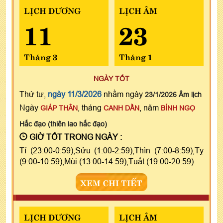
LỊCH DƯƠNG
LỊCH ÂM
11
23
Tháng 3
Tháng 1
NGÀY TỐT
Thứ tư,
ngày 11/3/2026
nhằm ngày
23/1/2026 Âm lịch
Ngày
, tháng
, năm
GIÁP THÂN
CANH DẦN
BÍNH NGỌ
Hắc đạo (thiên lao hắc đạo)
GIỜ TỐT TRONG NGÀY :
Tí (23:00-0:59),Sửu (1:00-2:59),Thìn (7:00-8:59),Tỵ
(9:00-10:59),Mùi (13:00-14:59),Tuất (19:00-20:59)
XEM CHI TIẾT
LỊCH DƯƠNG
LỊCH ÂM