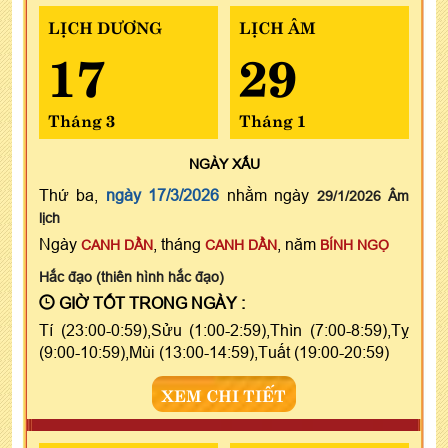
LỊCH DƯƠNG
LỊCH ÂM
17
29
Tháng 3
Tháng 1
NGÀY
XẤU
Thứ ba,
ngày 17/3/2026
nhằm ngày
29/1/2026 Âm
lịch
Ngày
, tháng
, năm
CANH DẦN
CANH DẦN
BÍNH NGỌ
Hắc đạo (thiên hình hắc đạo)
GIỜ TỐT TRONG NGÀY :
Tí (23:00-0:59),Sửu (1:00-2:59),Thìn (7:00-8:59),Tỵ
(9:00-10:59),Mùi (13:00-14:59),Tuất (19:00-20:59)
XEM CHI TIẾT