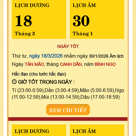
LỊCH DƯƠNG
LỊCH ÂM
18
30
Tháng 3
Tháng 1
NGÀY TỐT
Thứ tư,
ngày 18/3/2026
nhằm ngày
30/1/2026 Âm lịch
Ngày
, tháng
, năm
TÂN MÃO
CANH DẦN
BÍNH NGỌ
Hắc đạo (chu tước hắc đạo)
GIỜ TỐT TRONG NGÀY :
Tí (23:00-0:59),Dần (3:00-4:59),Mão (5:00-6:59),Ngọ
(11:00-12:59),Mùi (13:00-14:59),Dậu (17:00-18:59)
XEM CHI TIẾT
LỊCH DƯƠNG
LỊCH ÂM