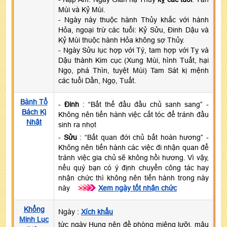
Mùi và Kỷ Mùi.
- Ngày này thuộc hành Thủy khắc với hành
Hỏa, ngoại trừ các tuổi: Kỷ Sửu, Đinh Dậu và
Kỷ Mùi thuộc hành Hỏa không sợ Thủy.
- Ngày Sửu lục hợp với Tý, tam hợp với Tỵ và
Dậu thành Kim cục (Xung Mùi, hình Tuất, hại
Ngọ, phá Thìn, tuyệt Mùi) Tam Sát kị mệnh
các tuổi Dần, Ngọ, Tuất.
Bành Tổ
-
Đinh
: “Bất thế đầu đầu chủ sanh sang” -
Bách Kị
Không nên tiến hành việc cắt tóc để tránh đầu
Nhật
sinh ra nhọt
-
Sửu
: “Bất quan đới chủ bất hoàn hương” -
Không nên tiến hành các việc đi nhận quan để
tránh việc gia chủ sẽ không hồi hương. Vì vậy,
nếu quý bạn có ý định chuyển công tác hay
nhận chức thì không nên tiến hành trong này
này
>>>
Xem ngày tốt nhận chức
Khổng
Ngày :
Xích khẩu
Minh Lục
tức ngày Hung nên đề phòng miệng lưỡi, mâu