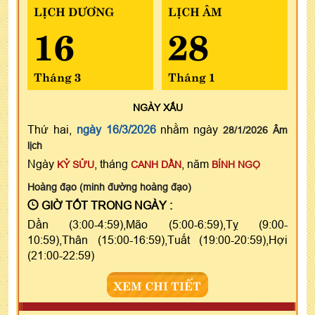
LỊCH DƯƠNG
LỊCH ÂM
16
28
Tháng 3
Tháng 1
NGÀY
XẤU
Thứ hai,
ngày 16/3/2026
nhằm ngày
28/1/2026 Âm
lịch
Ngày
, tháng
, năm
KỶ SỬU
CANH DẦN
BÍNH NGỌ
Hoàng đạo (minh đường hoàng đạo)
GIỜ TỐT TRONG NGÀY :
Dần (3:00-4:59),Mão (5:00-6:59),Tỵ (9:00-
10:59),Thân (15:00-16:59),Tuất (19:00-20:59),Hợi
(21:00-22:59)
XEM CHI TIẾT