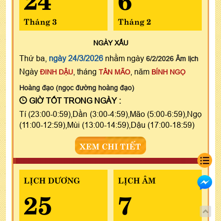
Tháng 3
Tháng 2
NGÀY
XẤU
Thứ ba,
ngày 24/3/2026
nhằm ngày
6/2/2026 Âm lịch
Ngày
, tháng
, năm
ĐINH DẬU
TÂN MÃO
BÍNH NGỌ
Hoàng đạo (ngọc đường hoàng đạo)
GIỜ TỐT TRONG NGÀY :
Tí (23:00-0:59),Dần (3:00-4:59),Mão (5:00-6:59),Ngọ
(11:00-12:59),Mùi (13:00-14:59),Dậu (17:00-18:59)
XEM CHI TIẾT
LỊCH DƯƠNG
LỊCH ÂM
25
7