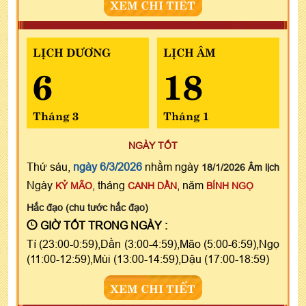
XEM CHI TIẾT
LỊCH DƯƠNG
LỊCH ÂM
6
18
Tháng 3
Tháng 1
NGÀY TỐT
Thứ sáu,
ngày 6/3/2026
nhằm ngày
18/1/2026 Âm lịch
Ngày
, tháng
, năm
KỶ MÃO
CANH DẦN
BÍNH NGỌ
Hắc đạo (chu tước hắc đạo)
GIỜ TỐT TRONG NGÀY :
Tí (23:00-0:59),Dần (3:00-4:59),Mão (5:00-6:59),Ngọ
(11:00-12:59),Mùi (13:00-14:59),Dậu (17:00-18:59)
XEM CHI TIẾT