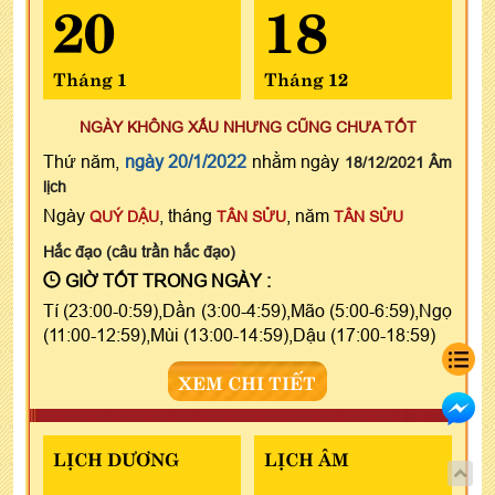
20
18
Tháng 1
Tháng 12
NGÀY KHÔNG XẤU NHƯNG CŨNG CHƯA TỐT
Thứ năm,
ngày 20/1/2022
nhằm ngày
18/12/2021 Âm
lịch
Ngày
, tháng
, năm
QUÝ DẬU
TÂN SỬU
TÂN SỬU
Hắc đạo (câu trần hắc đạo)
GIỜ TỐT TRONG NGÀY :
Tí (23:00-0:59),Dần (3:00-4:59),Mão (5:00-6:59),Ngọ
(11:00-12:59),Mùi (13:00-14:59),Dậu (17:00-18:59)
XEM CHI TIẾT
LỊCH DƯƠNG
LỊCH ÂM