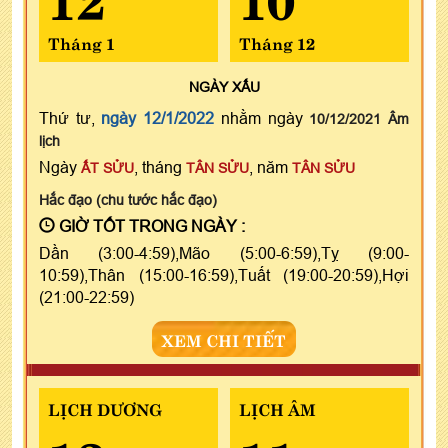
Tháng 1
Tháng 12
NGÀY
XẤU
Thứ tư,
ngày 12/1/2022
nhằm ngày
10/12/2021 Âm
lịch
Ngày
, tháng
, năm
ẤT SỬU
TÂN SỬU
TÂN SỬU
Hắc đạo (chu tước hắc đạo)
GIỜ TỐT TRONG NGÀY :
Dần (3:00-4:59),Mão (5:00-6:59),Tỵ (9:00-
10:59),Thân (15:00-16:59),Tuất (19:00-20:59),Hợi
(21:00-22:59)
XEM CHI TIẾT
LỊCH DƯƠNG
LỊCH ÂM