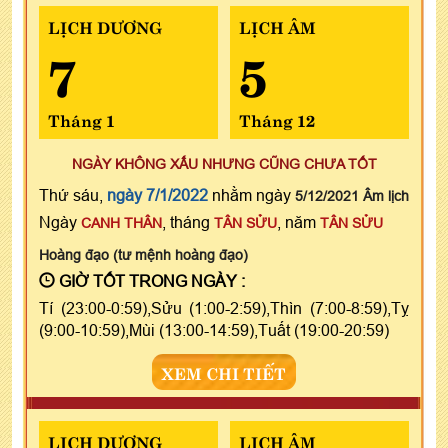
LỊCH DƯƠNG
LỊCH ÂM
7
5
Tháng 1
Tháng 12
NGÀY KHÔNG XẤU NHƯNG CŨNG CHƯA TỐT
Thứ sáu,
ngày 7/1/2022
nhằm ngày
5/12/2021 Âm lịch
Ngày
, tháng
, năm
CANH THÂN
TÂN SỬU
TÂN SỬU
Hoàng đạo (tư mệnh hoàng đạo)
GIỜ TỐT TRONG NGÀY :
Tí (23:00-0:59),Sửu (1:00-2:59),Thìn (7:00-8:59),Tỵ
(9:00-10:59),Mùi (13:00-14:59),Tuất (19:00-20:59)
XEM CHI TIẾT
LỊCH DƯƠNG
LỊCH ÂM