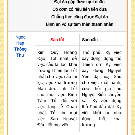
Đại An gặp được quí nhân
Có cơm có riệu tiền tiễn đưa
Chẳng thời cũng được Đại An
Bình an vô sự tấm thân thanh nhàn
Ngọc
Sao tốt
Sao xấu
Hạp
Thông
Kim Quỹ Hoàng
Thổ phủ: Kỵ việc
Thư
Đạo: Tốt nhất để
xây dựng, động thổ
việc cầu tài lộc, khai
Thiên ôn: Kỵ việc
trương Thiên tài: Tốt
xây dựng Nguyệt
nhất cho việc cầu tài
Yếm đại hoạ: Xấu
lộc, việc khai trương
cho việc xuất hành,
Mãn đức tinh: Tốt
cưới hỏi giá thú
cho mọi việc Kính
Nguyệt Kiến chuyển
Tâm: Tốt đối với
sát: Kỵ việc động
việc tang lễ Quan
thổ Phủ đầu dát: Kỵ
nhật: Tốt cho mọi
việc khởi tạo như
việc Sao Nguyệt
động thổ, khai
Đức: tốt mọi việc
trương