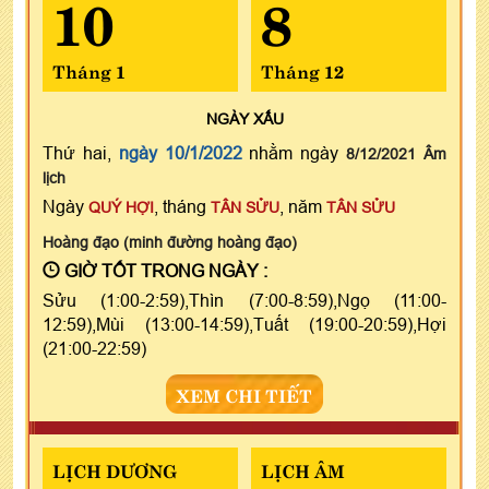
10
8
Tháng 1
Tháng 12
NGÀY
XẤU
Thứ hai,
ngày 10/1/2022
nhằm ngày
8/12/2021 Âm
lịch
Ngày
, tháng
, năm
QUÝ HỢI
TÂN SỬU
TÂN SỬU
Hoàng đạo (minh đường hoàng đạo)
GIỜ TỐT TRONG NGÀY :
Sửu (1:00-2:59),Thìn (7:00-8:59),Ngọ (11:00-
12:59),Mùi (13:00-14:59),Tuất (19:00-20:59),Hợi
(21:00-22:59)
XEM CHI TIẾT
LỊCH DƯƠNG
LỊCH ÂM