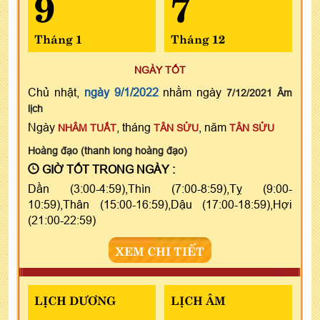
9
7
Tháng 1
Tháng 12
NGÀY TỐT
Chủ nhật,
ngày 9/1/2022
nhằm ngày
7/12/2021 Âm
lịch
Ngày
, tháng
, năm
NHÂM TUẤT
TÂN SỬU
TÂN SỬU
Hoàng đạo (thanh long hoàng đạo)
GIỜ TỐT TRONG NGÀY :
Dần (3:00-4:59),Thìn (7:00-8:59),Tỵ (9:00-
10:59),Thân (15:00-16:59),Dậu (17:00-18:59),Hợi
(21:00-22:59)
XEM CHI TIẾT
LỊCH DƯƠNG
LỊCH ÂM