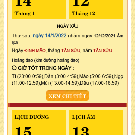
Tháng 1
Tháng 12
NGÀY
XẤU
Thứ sáu,
ngày 14/1/2022
nhằm ngày
12/12/2021 Âm
lịch
Ngày
, tháng
, năm
ĐINH MÃO
TÂN SỬU
TÂN SỬU
Hoàng đạo (kim đường hoàng đạo)
GIỜ TỐT TRONG NGÀY :
Tí (23:00-0:59),Dần (3:00-4:59),Mão (5:00-6:59),Ngọ
(11:00-12:59),Mùi (13:00-14:59),Dậu (17:00-18:59)
XEM CHI TIẾT
LỊCH DƯƠNG
LỊCH ÂM
15
13