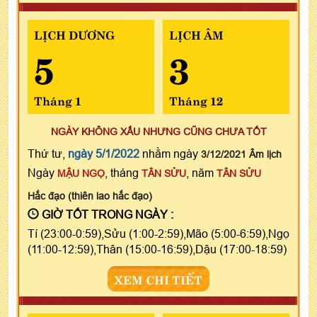
LỊCH DƯƠNG
LỊCH ÂM
5
3
Tháng 1
Tháng 12
NGÀY KHÔNG XẤU NHƯNG CŨNG CHƯA TỐT
Thứ tư,
ngày 5/1/2022
nhằm ngày
3/12/2021 Âm lịch
Ngày
, tháng
, năm
MẬU NGỌ
TÂN SỬU
TÂN SỬU
Hắc đạo (thiên lao hắc đạo)
GIỜ TỐT TRONG NGÀY :
Tí (23:00-0:59),Sửu (1:00-2:59),Mão (5:00-6:59),Ngọ
(11:00-12:59),Thân (15:00-16:59),Dậu (17:00-18:59)
XEM CHI TIẾT