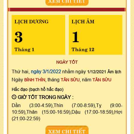
XEM CHI TIẾT
LỊCH DƯƠNG
LỊCH ÂM
3
1
Tháng 1
Tháng 12
NGÀY TỐT
Thứ hai,
ngày 3/1/2022
nhằm ngày
1/12/2021 Âm lịch
Ngày
, tháng
, năm
BÍNH THÌN
TÂN SỬU
TÂN SỬU
Hắc đạo (bạch hổ hắc đạo)
GIỜ TỐT TRONG NGÀY :
Dần (3:00-4:59),Thìn (7:00-8:59),Tỵ (9:00-
10:59),Thân (15:00-16:59),Dậu (17:00-18:59),Hợi
(21:00-22:59)
XEM CHI TIẾT