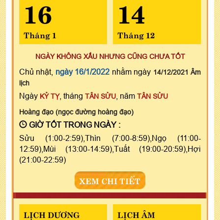
16
14
Tháng 1
Tháng 12
NGÀY KHÔNG XẤU NHƯNG CŨNG CHƯA TỐT
Chủ nhật,
ngày 16/1/2022
nhằm ngày
14/12/2021 Âm
lịch
Ngày
, tháng
, năm
KỶ TỴ
TÂN SỬU
TÂN SỬU
Hoàng đạo (ngọc đường hoàng đạo)
GIỜ TỐT TRONG NGÀY :
Sửu (1:00-2:59),Thìn (7:00-8:59),Ngọ (11:00-
12:59),Mùi (13:00-14:59),Tuất (19:00-20:59),Hợi
(21:00-22:59)
XEM CHI TIẾT
LỊCH DƯƠNG
LỊCH ÂM