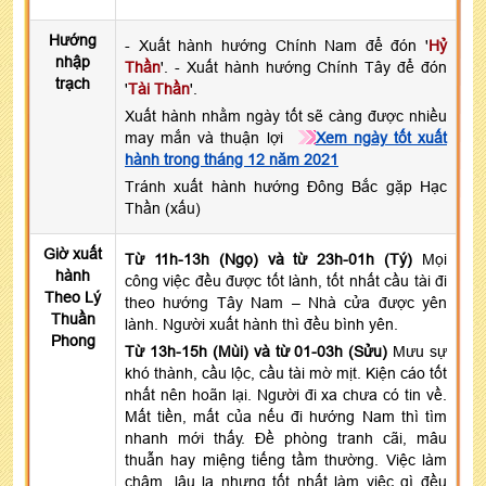
Hướng
- Xuất hành hướng Chính Nam để đón '
Hỷ
nhập
Thần
'. - Xuất hành hướng Chính Tây để đón
trạch
'
Tài Thần
'.
Xuất hành nhằm ngày tốt sẽ càng được nhiều
may mắn và thuận lợi
Xem ngày tốt xuất
hành trong tháng 12 năm 2021
Tránh xuất hành hướng Đông Bắc gặp Hạc
Thần (xấu)
Giờ xuất
Từ 11h-13h (Ngọ) và từ 23h-01h (Tý)
Mọi
hành
công việc đều được tốt lành, tốt nhất cầu tài đi
Theo Lý
theo hướng Tây Nam – Nhà cửa được yên
Thuần
lành. Người xuất hành thì đều bình yên.
Phong
Từ 13h-15h (Mùi) và từ 01-03h (Sửu)
Mưu sự
khó thành, cầu lộc, cầu tài mờ mịt. Kiện cáo tốt
nhất nên hoãn lại. Người đi xa chưa có tin về.
Mất tiền, mất của nếu đi hướng Nam thì tìm
nhanh mới thấy. Đề phòng tranh cãi, mâu
thuẫn hay miệng tiếng tầm thường. Việc làm
chậm, lâu la nhưng tốt nhất làm việc gì đều