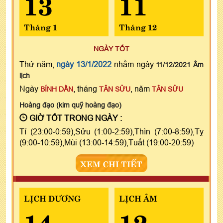
13
11
Tháng 1
Tháng 12
NGÀY TỐT
Thứ năm,
ngày 13/1/2022
nhằm ngày
11/12/2021 Âm
lịch
Ngày
, tháng
, năm
BÍNH DẦN
TÂN SỬU
TÂN SỬU
Hoàng đạo (kim quỹ hoàng đạo)
GIỜ TỐT TRONG NGÀY :
Tí (23:00-0:59),Sửu (1:00-2:59),Thìn (7:00-8:59),Tỵ
(9:00-10:59),Mùi (13:00-14:59),Tuất (19:00-20:59)
XEM CHI TIẾT
LỊCH DƯƠNG
LỊCH ÂM
14
12