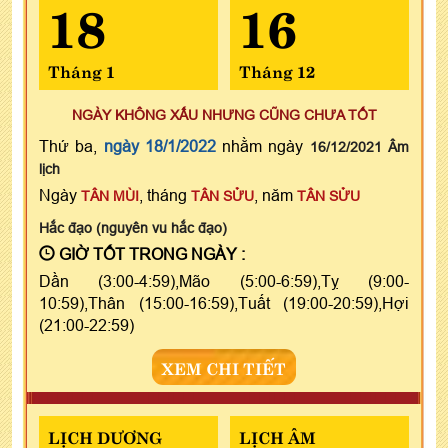
18
16
Tháng 1
Tháng 12
NGÀY KHÔNG XẤU NHƯNG CŨNG CHƯA TỐT
Thứ ba,
ngày 18/1/2022
nhằm ngày
16/12/2021 Âm
lịch
Ngày
, tháng
, năm
TÂN MÙI
TÂN SỬU
TÂN SỬU
Hắc đạo (nguyên vu hắc đạo)
GIỜ TỐT TRONG NGÀY :
Dần (3:00-4:59),Mão (5:00-6:59),Tỵ (9:00-
10:59),Thân (15:00-16:59),Tuất (19:00-20:59),Hợi
(21:00-22:59)
XEM CHI TIẾT
LỊCH DƯƠNG
LỊCH ÂM