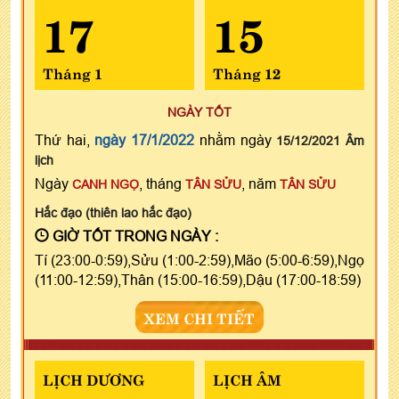
17
15
Tháng 1
Tháng 12
NGÀY TỐT
Thứ hai,
ngày 17/1/2022
nhằm ngày
15/12/2021 Âm
lịch
Ngày
, tháng
, năm
CANH NGỌ
TÂN SỬU
TÂN SỬU
Hắc đạo (thiên lao hắc đạo)
GIỜ TỐT TRONG NGÀY :
Tí (23:00-0:59),Sửu (1:00-2:59),Mão (5:00-6:59),Ngọ
(11:00-12:59),Thân (15:00-16:59),Dậu (17:00-18:59)
XEM CHI TIẾT
LỊCH DƯƠNG
LỊCH ÂM