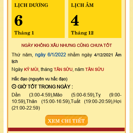
LỊCH DƯƠNG
LỊCH ÂM
6
4
Tháng 1
Tháng 12
NGÀY KHÔNG XẤU NHƯNG CŨNG CHƯA TỐT
Thứ năm,
ngày 6/1/2022
nhằm ngày
4/12/2021 Âm
lịch
Ngày
, tháng
, năm
KỶ MÙI
TÂN SỬU
TÂN SỬU
Hắc đạo (nguyên vu hắc đạo)
GIỜ TỐT TRONG NGÀY :
Dần (3:00-4:59),Mão (5:00-6:59),Tỵ (9:00-
10:59),Thân (15:00-16:59),Tuất (19:00-20:59),Hợi
(21:00-22:59)
XEM CHI TIẾT