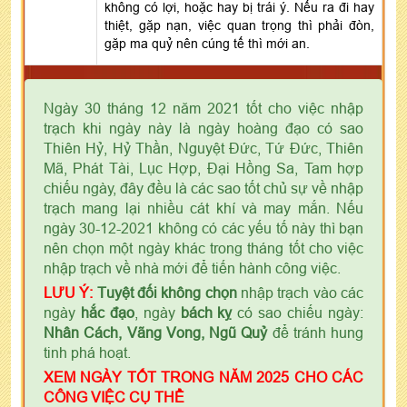
không có lợi, hoặc hay bị trái ý. Nếu ra đi hay
thiệt, gặp nạn, việc quan trọng thì phải đòn,
gặp ma quỷ nên cúng tế thì mới an.
Ngày 30 tháng 12 năm 2021 tốt cho việc nhập
trạch khi ngày này là ngày hoàng đạo có sao
Thiên Hỷ, Hỷ Thần, Nguyệt Đức, Tứ Đức, Thiên
Mã, Phát Tài, Lục Hợp, Đại Hồng Sa, Tam hợp
chiếu ngày, đây đều là các sao tốt chủ sự về nhập
trạch mang lại nhiều cát khí và may mắn. Nếu
ngày 30-12-2021 không có các yếu tố này thì bạn
nên chọn một ngày khác trong tháng tốt cho việc
nhập trạch về nhà mới để tiến hành công việc.
LƯU Ý:
Tuyệt đối không chọn
nhập trạch vào các
ngày
hắc đạo
, ngày
bách kỵ
có sao chiếu ngày:
Nhân Cách, Vãng Vong, Ngũ Quỷ
để tránh hung
tinh phá hoạt.
XEM NGÀY TỐT TRONG NĂM 2025 CHO CÁC
CÔNG VIỆC CỤ THỂ