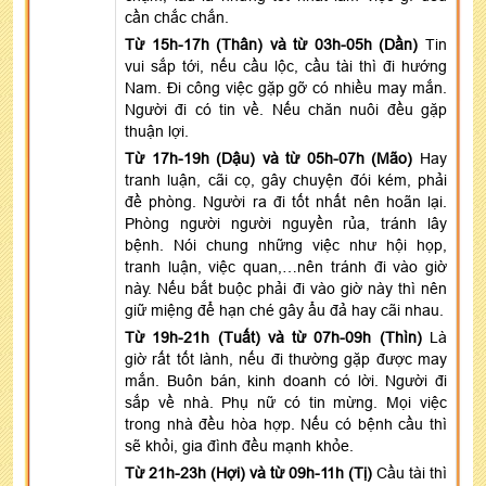
cần chắc chắn.
Từ 15h-17h (Thân) và từ 03h-05h (Dần)
Tin
vui sắp tới, nếu cầu lộc, cầu tài thì đi hướng
Nam. Đi công việc gặp gỡ có nhiều may mắn.
Người đi có tin về. Nếu chăn nuôi đều gặp
thuận lợi.
Từ 17h-19h (Dậu) và từ 05h-07h (Mão)
Hay
tranh luận, cãi cọ, gây chuyện đói kém, phải
đề phòng. Người ra đi tốt nhất nên hoãn lại.
Phòng người người nguyền rủa, tránh lây
bệnh. Nói chung những việc như hội họp,
tranh luận, việc quan,…nên tránh đi vào giờ
này. Nếu bắt buộc phải đi vào giờ này thì nên
giữ miệng để hạn ché gây ẩu đả hay cãi nhau.
Từ 19h-21h (Tuất) và từ 07h-09h (Thìn)
Là
giờ rất tốt lành, nếu đi thường gặp được may
mắn. Buôn bán, kinh doanh có lời. Người đi
sắp về nhà. Phụ nữ có tin mừng. Mọi việc
trong nhà đều hòa hợp. Nếu có bệnh cầu thì
sẽ khỏi, gia đình đều mạnh khỏe.
Từ 21h-23h (Hợi) và từ 09h-11h (Tị)
Cầu tài thì