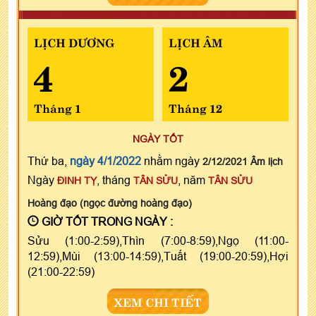
LỊCH DƯƠNG
LỊCH ÂM
4
2
Tháng 1
Tháng 12
NGÀY TỐT
Thứ ba,
ngày 4/1/2022
nhằm ngày
2/12/2021 Âm lịch
Ngày
, tháng
, năm
ĐINH TỴ
TÂN SỬU
TÂN SỬU
Hoàng đạo (ngọc đường hoàng đạo)
GIỜ TỐT TRONG NGÀY :
Sửu (1:00-2:59),Thìn (7:00-8:59),Ngọ (11:00-
12:59),Mùi (13:00-14:59),Tuất (19:00-20:59),Hợi
(21:00-22:59)
XEM CHI TIẾT