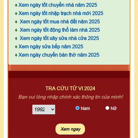
♦
Xem ngày tốt chuyển nhà năm 2025
♦
Xem ngày tốt nhập trạch nhà mới 2025
♦
Xem ngày tốt mua nhà đất năm 2025
♦
Xem ngày tốt động thổ làm nhà 2025
♦
Xem ngày tốt xây sửa nhà cửa 2025
♦
Xem ngày sửa bếp năm 2025
♦
Xem ngày chuyển bàn thờ năm 2025
TRA CỨU TỬ VI 2024
Bạn vui lòng nhập chính xác thông tin của mình!
Nam
Nữ