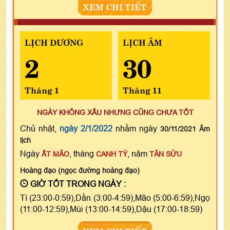
XEM CHI TIẾT
LỊCH DƯƠNG
LỊCH ÂM
2
30
Tháng 1
Tháng 11
NGÀY KHÔNG XẤU NHƯNG CŨNG CHƯA TỐT
Chủ nhật,
ngày 2/1/2022
nhằm ngày
30/11/2021 Âm
lịch
Ngày
, tháng
, năm
ẤT MÃO
CANH TÝ
TÂN SỬU
Hoàng đạo (ngọc đường hoàng đạo)
GIỜ TỐT TRONG NGÀY :
Tí (23:00-0:59),Dần (3:00-4:59),Mão (5:00-6:59),Ngọ
(11:00-12:59),Mùi (13:00-14:59),Dậu (17:00-18:59)