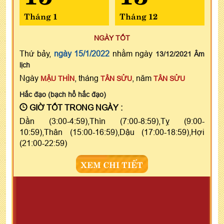
Tháng 1
Tháng 12
NGÀY TỐT
Thứ bảy,
ngày 15/1/2022
nhằm ngày
13/12/2021 Âm
lịch
Ngày
, tháng
, năm
MẬU THÌN
TÂN SỬU
TÂN SỬU
Hắc đạo (bạch hổ hắc đạo)
GIỜ TỐT TRONG NGÀY :
Dần (3:00-4:59),Thìn (7:00-8:59),Tỵ (9:00-
10:59),Thân (15:00-16:59),Dậu (17:00-18:59),Hợi
(21:00-22:59)
XEM CHI TIẾT