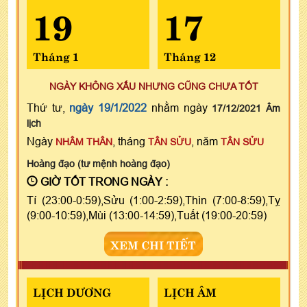
19
17
Tháng 1
Tháng 12
NGÀY KHÔNG XẤU NHƯNG CŨNG CHƯA TỐT
Thứ tư,
ngày 19/1/2022
nhằm ngày
17/12/2021 Âm
lịch
Ngày
, tháng
, năm
NHÂM THÂN
TÂN SỬU
TÂN SỬU
Hoàng đạo (tư mệnh hoàng đạo)
GIỜ TỐT TRONG NGÀY :
Tí (23:00-0:59),Sửu (1:00-2:59),Thìn (7:00-8:59),Tỵ
(9:00-10:59),Mùi (13:00-14:59),Tuất (19:00-20:59)
XEM CHI TIẾT
LỊCH DƯƠNG
LỊCH ÂM