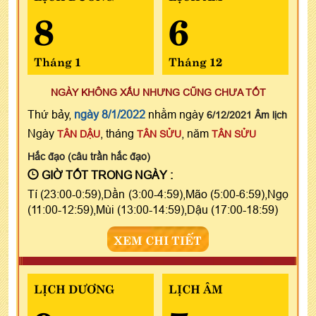
8
6
Tháng 1
Tháng 12
NGÀY KHÔNG XẤU NHƯNG CŨNG CHƯA TỐT
Thứ bảy,
ngày 8/1/2022
nhằm ngày
6/12/2021 Âm lịch
Ngày
, tháng
, năm
TÂN DẬU
TÂN SỬU
TÂN SỬU
Hắc đạo (câu trần hắc đạo)
GIỜ TỐT TRONG NGÀY :
Tí (23:00-0:59),Dần (3:00-4:59),Mão (5:00-6:59),Ngọ
(11:00-12:59),Mùi (13:00-14:59),Dậu (17:00-18:59)
XEM CHI TIẾT
LỊCH DƯƠNG
LỊCH ÂM