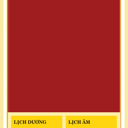
LỊCH DƯƠNG
LỊCH ÂM