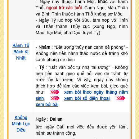
- Ngày này thuộc hành Mộc
khắc
với hành
Thổ,
ngoại trừ các tuổi
: Canh Ngọ, Mậu Thân
và Bính Thìn thuộc hành Thổ không sợ Mộc.
- Ngày Tý lục hợp với Sửu, tam hợp với Thìn
và Thân thành Thủy cục (Xung Ngọ, hình
Mão, hại Mùi, phá Dậu, tuyệt Tỵ)
Bành Tổ
-
Nhâm
: “Bất ương thủy nan canh đê phòng” -
Bách Kị
Không nên tiến hành tháo nước để tránh khó
Nhật
canh phòng đê điều
-
Tý
: “Bất vấn bốc tự nhạ tai ương” - Không
nên tiến hành gieo quẻ hỏi việc để tránh tự
rước lấy tai ương. Vì vậy, ngày này không
thích hợp để làm các việc Xem bói, gieo quẻ
như:
>>>
xem bói theo ngày tháng năm
sinh
,
>>>
xem bói số điện thoại
,
>>>
xem bói bài
Khổng
Ngày :
Đại an
Minh Lục
tức ngày Cát, mọi việc đều được yên tâm,
Diệu
hành sự thành công.