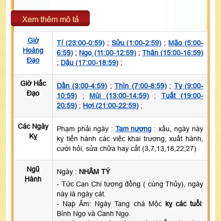
Xem thêm mô tả
Giờ
Tí (23:00-0:59)
;
Sửu (1:00-2:59)
;
Mão (5:00-
Hoàng
6:59)
;
Ngọ (11:00-12:59)
;
Thân (15:00-16:59)
Đạo
;
Dậu (17:00-18:59)
;
Giờ Hắc
Dần (3:00-4:59)
;
Thìn (7:00-8:59)
;
Tỵ (9:00-
Đạo
10:59)
;
Mùi (13:00-14:59)
;
Tuất (19:00-
20:59)
;
Hợi (21:00-22:59)
;
Các Ngày
Phạm phải ngày :
Tam nương
: xấu, ngày này
Kỵ
kỵ tiến hành các việc khai trương, xuất hành,
cưới hỏi, sửa chữa hay cất (3,7,13,18,22,27)
Ngũ
Ngày :
NHÂM TÝ
Hành
- Tức Can Chi tương đồng ( cùng Thủy), ngày
này là ngày cát.
- Nạp Âm: Ngày Tang chá Mộc
kỵ các tuổi
:
Bính Ngọ và Canh Ngọ.