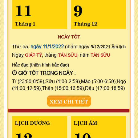
11
9
Tháng 1
Tháng 12
NGÀY TỐT
Thứ ba,
ngày 11/1/2022
nhằm ngày
9/12/2021 Âm lịch
Ngày
, tháng
, năm
GIÁP TÝ
TÂN SỬU
TÂN SỬU
Hắc đạo (thiên hình hắc đạo)
GIỜ TỐT TRONG NGÀY :
Tí (23:00-0:59),Sửu (1:00-2:59),Mão (5:00-6:59),Ngọ
(11:00-12:59),Thân (15:00-16:59),Dậu (17:00-18:59)
XEM CHI TIẾT
LỊCH DƯƠNG
LỊCH ÂM
12
10