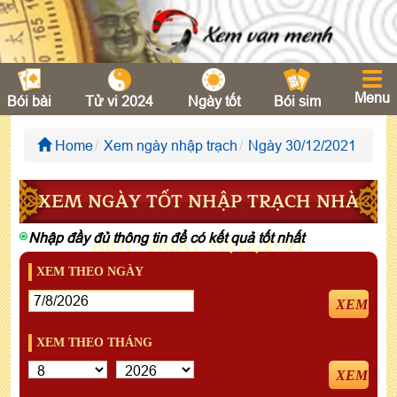
Menu
Bói bài
Tử vi 2024
Ngày tốt
Bói sim
Home
Xem ngày nhập trạch
Ngày 30/12/2021
XEM NGÀY TỐT NHẬP TRẠCH NHÀ
Nhập đầy đủ thông tin để có kết quả tốt nhất
MỚI - NGÀY 30/12/2021
XEM THEO NGÀY
XEM
XEM THEO THÁNG
XEM