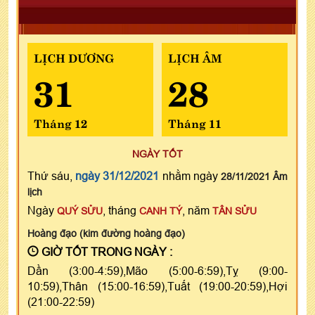
LỊCH DƯƠNG
LỊCH ÂM
31
28
Tháng 12
Tháng 11
NGÀY TỐT
Thứ sáu,
ngày 31/12/2021
nhằm ngày
28/11/2021 Âm
lịch
Ngày
, tháng
, năm
QUÝ SỬU
CANH TÝ
TÂN SỬU
Hoàng đạo (kim đường hoàng đạo)
GIỜ TỐT TRONG NGÀY :
Dần (3:00-4:59),Mão (5:00-6:59),Tỵ (9:00-
10:59),Thân (15:00-16:59),Tuất (19:00-20:59),Hợi
(21:00-22:59)