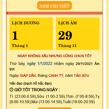
XEM CHI TIẾT
LỊCH DƯƠNG
LỊCH ÂM
1
29
Tháng 1
Tháng 11
NGÀY KHÔNG XẤU NHƯNG CŨNG CHƯA TỐT
Thứ bảy,
ngày 1/1/2022
nhằm ngày
29/11/2021 Âm
lịch
Ngày
, tháng
, năm
GIÁP DẦN
CANH TÝ
TÂN SỬU
Hắc đạo (bạch hổ hắc đạo)
GIỜ TỐT TRONG NGÀY :
Tí (23:00-0:59),Sửu (1:00-2:59),Thìn (7:00-8:59),Tỵ
(9:00-10:59),Mùi (13:00-14:59),Tuất (19:00-20:59)