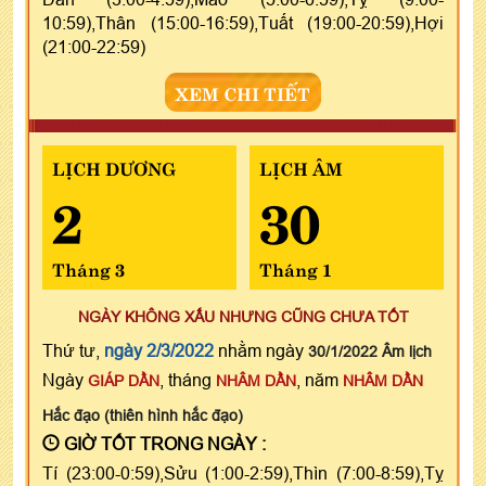
10:59),Thân (15:00-16:59),Tuất (19:00-20:59),Hợi
(21:00-22:59)
XEM CHI TIẾT
LỊCH DƯƠNG
LỊCH ÂM
2
30
Tháng 3
Tháng 1
NGÀY KHÔNG XẤU NHƯNG CŨNG CHƯA TỐT
Thứ tư,
ngày 2/3/2022
nhằm ngày
30/1/2022 Âm lịch
Ngày
, tháng
, năm
GIÁP DẦN
NHÂM DẦN
NHÂM DẦN
Hắc đạo (thiên hình hắc đạo)
GIỜ TỐT TRONG NGÀY :
Tí (23:00-0:59),Sửu (1:00-2:59),Thìn (7:00-8:59),Tỵ