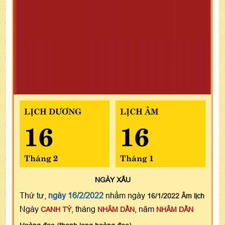
LỊCH DƯƠNG
LỊCH ÂM
16
16
Tháng 2
Tháng 1
NGÀY
XẤU
Thứ tư,
ngày 16/2/2022
nhằm ngày
16/1/2022 Âm lịch
Ngày
, tháng
, năm
CANH TÝ
NHÂM DẦN
NHÂM DẦN