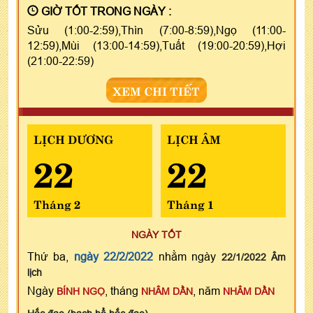
GIỜ TỐT TRONG NGÀY :
Sửu (1:00-2:59),Thìn (7:00-8:59),Ngọ (11:00-
12:59),Mùi (13:00-14:59),Tuất (19:00-20:59),Hợi
(21:00-22:59)
XEM CHI TIẾT
LỊCH DƯƠNG
LỊCH ÂM
22
22
Tháng 2
Tháng 1
NGÀY TỐT
Thứ ba,
ngày 22/2/2022
nhằm ngày
22/1/2022 Âm
lịch
Ngày
, tháng
, năm
BÍNH NGỌ
NHÂM DẦN
NHÂM DẦN