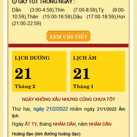
GIỜ TỐT TRONG NGÀY :
Dần (3:00-4:59),Thìn (7:00-8:59),Tỵ (9:00-
10:59),Thân (15:00-16:59),Dậu (17:00-18:59),Hợi
(21:00-22:59)
XEM CHI TIẾT
LỊCH DƯƠNG
LỊCH ÂM
21
21
Tháng 2
Tháng 1
NGÀY KHÔNG XẤU NHƯNG CŨNG CHƯA TỐT
Thứ hai,
ngày 21/2/2022
nhằm ngày
21/1/2022 Âm
lịch
Ngày
, tháng
, năm
ẤT TỴ
NHÂM DẦN
NHÂM DẦN
Hoàng đạo (kim đường hoàng đạo)