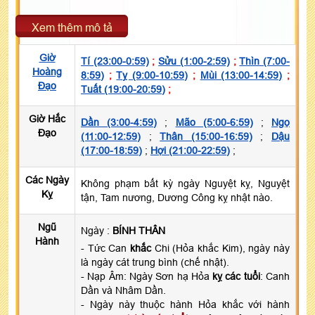
Xem thêm mô tả
Giờ
Tí (23:00-0:59)
;
Sửu (1:00-2:59)
;
Thìn (7:00-
Hoàng
8:59)
;
Tỵ (9:00-10:59)
;
Mùi (13:00-14:59)
;
Đạo
Tuất (19:00-20:59)
;
Giờ Hắc
Dần (3:00-4:59)
;
Mão (5:00-6:59)
;
Ngọ
Đạo
(11:00-12:59)
;
Thân (15:00-16:59)
;
Dậu
(17:00-18:59)
;
Hợi (21:00-22:59)
;
Các Ngày
Không phạm bất kỳ ngày Nguyệt kỵ, Nguyệt
Kỵ
tận, Tam nương, Dương Công kỵ nhật nào.
Ngũ
Ngày :
BÍNH THÂN
Hành
- Tức Can
khắc
Chi (Hỏa khắc Kim), ngày này
là ngày cát trung bình (chế nhật).
- Nạp Âm: Ngày Sơn hạ Hỏa
kỵ các tuổi
: Canh
Dần và Nhâm Dần.
- Ngày này thuộc hành Hỏa khắc với hành