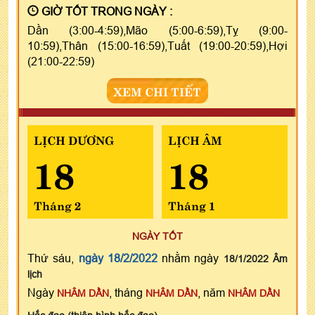
GIỜ TỐT TRONG NGÀY :
Dần (3:00-4:59),Mão (5:00-6:59),Tỵ (9:00-
10:59),Thân (15:00-16:59),Tuất (19:00-20:59),Hợi
(21:00-22:59)
XEM CHI TIẾT
LỊCH DƯƠNG
LỊCH ÂM
18
18
Tháng 2
Tháng 1
NGÀY TỐT
Thứ sáu,
ngày 18/2/2022
nhằm ngày
18/1/2022 Âm
lịch
Ngày
, tháng
, năm
NHÂM DẦN
NHÂM DẦN
NHÂM DẦN