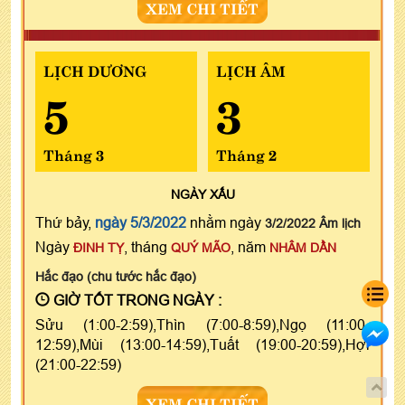
XEM CHI TIẾT
LỊCH DƯƠNG
LỊCH ÂM
5
3
Tháng 3
Tháng 2
NGÀY
XẤU
Thứ bảy,
ngày 5/3/2022
nhằm ngày
3/2/2022 Âm lịch
Ngày
, tháng
, năm
ĐINH TỴ
QUÝ MÃO
NHÂM DẦN
Hắc đạo (chu tước hắc đạo)
GIỜ TỐT TRONG NGÀY :
Sửu (1:00-2:59),Thìn (7:00-8:59),Ngọ (11:00-
12:59),Mùi (13:00-14:59),Tuất (19:00-20:59),Hợi
(21:00-22:59)
XEM CHI TIẾT