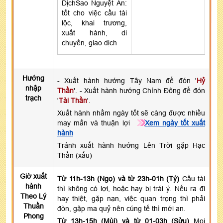
DịchSao Nguyệt Ân:
tốt cho việc cầu tài
lộc, khai trương,
xuất hành, di
chuyển, giao dịch
Hướng
- Xuất hành hướng Tây Nam để đón '
Hỷ
nhập
Thần
'. - Xuất hành hướng Chính Đông để đón
trạch
'
Tài Thần
'.
Xuất hành nhằm ngày tốt sẽ càng được nhiều
may mắn và thuận lợi
Xem ngày tốt xuất
hành
Tránh xuất hành hướng Lên Trời gặp Hạc
Thần (xấu)
Giờ xuất
Từ 11h-13h (Ngọ) và từ 23h-01h (Tý)
Cầu tài
hành
thì không có lợi, hoặc hay bị trái ý. Nếu ra đi
Theo Lý
hay thiệt, gặp nạn, việc quan trọng thì phải
Thuần
đòn, gặp ma quỷ nên cúng tế thì mới an.
Phong
Từ 13h-15h (Mùi) và từ 01-03h (Sửu)
Mọi