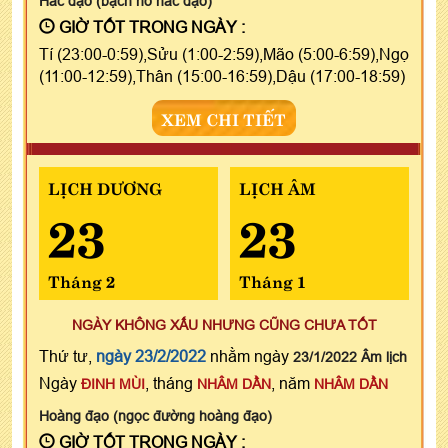
Hắc đạo (bạch hổ hắc đạo)
GIỜ TỐT TRONG NGÀY :
Tí (23:00-0:59),Sửu (1:00-2:59),Mão (5:00-6:59),Ngọ
(11:00-12:59),Thân (15:00-16:59),Dậu (17:00-18:59)
XEM CHI TIẾT
LỊCH DƯƠNG
LỊCH ÂM
23
23
Tháng 2
Tháng 1
NGÀY KHÔNG XẤU NHƯNG CŨNG CHƯA TỐT
Thứ tư,
ngày 23/2/2022
nhằm ngày
23/1/2022 Âm lịch
Ngày
, tháng
, năm
ĐINH MÙI
NHÂM DẦN
NHÂM DẦN
Hoàng đạo (ngọc đường hoàng đạo)
GIỜ TỐT TRONG NGÀY :