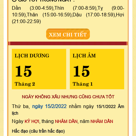
Dần (3:00-4:59),Thìn (7:00-8:59),Tỵ (9:00-
10:59),Thân (15:00-16:59),Dậu (17:00-18:59),Hợi
(21:00-22:59)
XEM CHI TIẾT
LỊCH DƯƠNG
LỊCH ÂM
15
15
Tháng 2
Tháng 1
NGÀY KHÔNG XẤU NHƯNG CŨNG CHƯA TỐT
Thứ ba,
ngày 15/2/2022
nhằm ngày
15/1/2022 Âm
lịch
Ngày
, tháng
, năm
KỶ HỢI
NHÂM DẦN
NHÂM DẦN
Hắc đạo (câu trần hắc đạo)