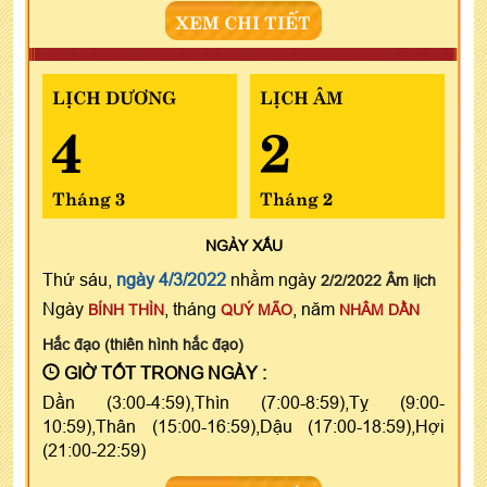
XEM CHI TIẾT
LỊCH DƯƠNG
LỊCH ÂM
4
2
Tháng 3
Tháng 2
NGÀY
XẤU
Thứ sáu,
ngày 4/3/2022
nhằm ngày
2/2/2022 Âm lịch
Ngày
, tháng
, năm
BÍNH THÌN
QUÝ MÃO
NHÂM DẦN
Hắc đạo (thiên hình hắc đạo)
GIỜ TỐT TRONG NGÀY :
Dần (3:00-4:59),Thìn (7:00-8:59),Tỵ (9:00-
10:59),Thân (15:00-16:59),Dậu (17:00-18:59),Hợi
(21:00-22:59)