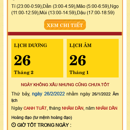
Tí (23:00-0:59),Dần (3:00-4:59),Mão (5:00-6:59),Ngọ
(11:00-12:59),Mùi (13:00-14:59),Dậu (17:00-18:59)
XEM CHI TIẾT
LỊCH DƯƠNG
LỊCH ÂM
26
26
Tháng 2
Tháng 1
NGÀY KHÔNG XẤU NHƯNG CŨNG CHƯA TỐT
Thứ bảy,
ngày 26/2/2022
nhằm ngày
26/1/2022 Âm
lịch
Ngày
, tháng
, năm
CANH TUẤT
NHÂM DẦN
NHÂM DẦN
Hoàng đạo (tư mệnh hoàng đạo)
GIỜ TỐT TRONG NGÀY :