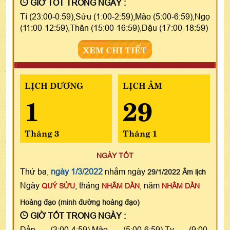
GIỜ TỐT TRONG NGÀY :
Tí (23:00-0:59),Sửu (1:00-2:59),Mão (5:00-6:59),Ngọ
(11:00-12:59),Thân (15:00-16:59),Dậu (17:00-18:59)
XEM CHI TIẾT
LỊCH DƯƠNG
LỊCH ÂM
1
29
Tháng 3
Tháng 1
NGÀY TỐT
Thứ ba,
ngày 1/3/2022
nhằm ngày
29/1/2022 Âm lịch
Ngày
, tháng
, năm
QUÝ SỬU
NHÂM DẦN
NHÂM DẦN
Hoàng đạo (minh đường hoàng đạo)
GIỜ TỐT TRONG NGÀY :
Dần (3:00-4:59),Mão (5:00-6:59),Tỵ (9:00-