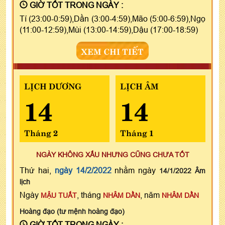
GIỜ TỐT TRONG NGÀY :
Tí (23:00-0:59),Dần (3:00-4:59),Mão (5:00-6:59),Ngọ
(11:00-12:59),Mùi (13:00-14:59),Dậu (17:00-18:59)
XEM CHI TIẾT
LỊCH DƯƠNG
LỊCH ÂM
14
14
Tháng 2
Tháng 1
NGÀY KHÔNG XẤU NHƯNG CŨNG CHƯA TỐT
Thứ hai,
ngày 14/2/2022
nhằm ngày
14/1/2022 Âm
lịch
Ngày
, tháng
, năm
MẬU TUẤT
NHÂM DẦN
NHÂM DẦN
Hoàng đạo (tư mệnh hoàng đạo)
GIỜ TỐT TRONG NGÀY :