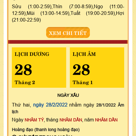
Sửu (1:00-2:59),Thìn (7:00-8:59),Ngọ (11:00-
12:59),Mùi (13:00-14:59),Tuất (19:00-20:59),Hợi
(21:00-22:59)
XEM CHI TIẾT
LỊCH DƯƠNG
LỊCH ÂM
28
28
Tháng 2
Tháng 1
NGÀY
XẤU
Thứ hai,
ngày 28/2/2022
nhằm ngày
28/1/2022 Âm
lịch
Ngày
, tháng
, năm
NHÂM TÝ
NHÂM DẦN
NHÂM DẦN
Hoàng đạo (thanh long hoàng đạo)