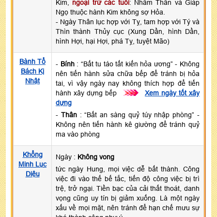
Kim,
ngoại trừ các tuổi
: Nhâm Thân và Giáp
Ngọ thuộc hành Kim không sợ Hỏa.
- Ngày Thân lục hợp với Tỵ, tam hợp với Tý và
Thìn thành Thủy cục (Xung Dần, hình Dần,
hình Hợi, hại Hợi, phá Tỵ, tuyệt Mão)
Bành Tổ
-
Bính
: “Bất tu táo tất kiến hỏa ương” - Không
Bách Kị
nên tiến hành sửa chữa bếp để tránh bị hỏa
Nhật
tai, vì vậy ngày nay không thích hợp để tiến
hành xây dựng bếp
>>>
Xem ngày tốt xây
dựng
-
Thân
: “Bất an sàng quỷ túy nhập phòng” -
Không nên tiến hành kê giường để tránh quỷ
ma vào phòng
Khổng
Ngày :
Không vong
Minh Lục
tức ngày Hung, mọi việc dễ bất thành. Công
Diệu
việc đi vào thế bế tắc, tiến độ công việc bị trì
trệ, trở ngại. Tiền bạc của cải thất thoát, danh
vọng cũng uy tín bị giảm xuống. Là một ngày
xấu về mọi mặt, nên tránh để hạn chế mưu sự