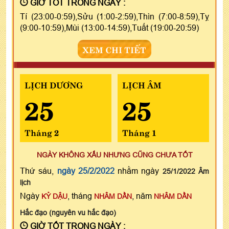
GIỜ TỐT TRONG NGÀY :
Tí (23:00-0:59),Sửu (1:00-2:59),Thìn (7:00-8:59),Tỵ
(9:00-10:59),Mùi (13:00-14:59),Tuất (19:00-20:59)
XEM CHI TIẾT
LỊCH DƯƠNG
LỊCH ÂM
25
25
Tháng 2
Tháng 1
NGÀY KHÔNG XẤU NHƯNG CŨNG CHƯA TỐT
Thứ sáu,
ngày 25/2/2022
nhằm ngày
25/1/2022 Âm
lịch
Ngày
, tháng
, năm
KỶ DẬU
NHÂM DẦN
NHÂM DẦN
Hắc đạo (nguyên vu hắc đạo)
GIỜ TỐT TRONG NGÀY :