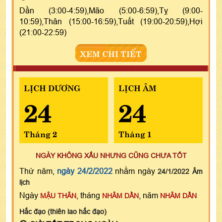
Dần (3:00-4:59),Mão (5:00-6:59),Tỵ (9:00-
10:59),Thân (15:00-16:59),Tuất (19:00-20:59),Hợi
(21:00-22:59)
XEM CHI TIẾT
LỊCH DƯƠNG
LỊCH ÂM
24
24
Tháng 2
Tháng 1
NGÀY KHÔNG XẤU NHƯNG CŨNG CHƯA TỐT
Thứ năm,
ngày 24/2/2022
nhằm ngày
24/1/2022 Âm
lịch
Ngày
, tháng
, năm
MẬU THÂN
NHÂM DẦN
NHÂM DẦN
Hắc đạo (thiên lao hắc đạo)