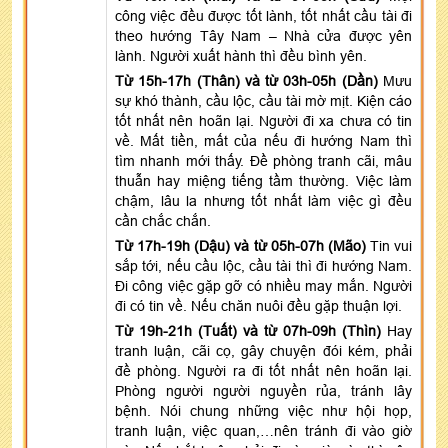
công việc đều được tốt lành, tốt nhất cầu tài đi
theo hướng Tây Nam – Nhà cửa được yên
lành. Người xuất hành thì đều bình yên.
Từ 15h-17h (Thân) và từ 03h-05h (Dần)
Mưu
sự khó thành, cầu lộc, cầu tài mờ mịt. Kiện cáo
tốt nhất nên hoãn lại. Người đi xa chưa có tin
về. Mất tiền, mất của nếu đi hướng Nam thì
tìm nhanh mới thấy. Đề phòng tranh cãi, mâu
thuẫn hay miệng tiếng tầm thường. Việc làm
chậm, lâu la nhưng tốt nhất làm việc gì đều
cần chắc chắn.
Từ 17h-19h (Dậu) và từ 05h-07h (Mão)
Tin vui
sắp tới, nếu cầu lộc, cầu tài thì đi hướng Nam.
Đi công việc gặp gỡ có nhiều may mắn. Người
đi có tin về. Nếu chăn nuôi đều gặp thuận lợi.
Từ 19h-21h (Tuất) và từ 07h-09h (Thìn)
Hay
tranh luận, cãi cọ, gây chuyện đói kém, phải
đề phòng. Người ra đi tốt nhất nên hoãn lại.
Phòng người người nguyền rủa, tránh lây
bệnh. Nói chung những việc như hội họp,
tranh luận, việc quan,…nên tránh đi vào giờ