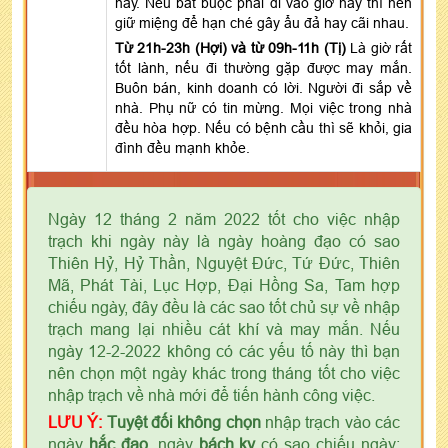
này. Nếu bắt buộc phải đi vào giờ này thì nên
giữ miệng để hạn ché gây ẩu đả hay cãi nhau.
Từ 21h-23h (Hợi) và từ 09h-11h (Tị)
Là giờ rất
tốt lành, nếu đi thường gặp được may mắn.
Buôn bán, kinh doanh có lời. Người đi sắp về
nhà. Phụ nữ có tin mừng. Mọi việc trong nhà
đều hòa hợp. Nếu có bệnh cầu thì sẽ khỏi, gia
đình đều mạnh khỏe.
Ngày 12 tháng 2 năm 2022 tốt cho việc nhập
trạch khi ngày này là ngày hoàng đạo có sao
Thiên Hỷ, Hỷ Thần, Nguyệt Đức, Tứ Đức, Thiên
Mã, Phát Tài, Lục Hợp, Đại Hồng Sa, Tam hợp
chiếu ngày, đây đều là các sao tốt chủ sự về nhập
trạch mang lại nhiều cát khí và may mắn. Nếu
ngày 12-2-2022 không có các yếu tố này thì bạn
nên chọn một ngày khác trong tháng tốt cho việc
nhập trạch về nhà mới để tiến hành công việc.
LƯU Ý:
Tuyệt đối không chọn
nhập trạch vào các
ngày
hắc đạo
, ngày
bách kỵ
có sao chiếu ngày: