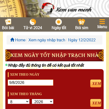
Menu
Bói bài
Tử vi 2024
Ngày tốt
Bói sim
Home
Xem ngày nhập trạch
Ngày 12/2/2022
XEM NGÀY TỐT NHẬP TRẠCH NHÀ
Nhập đầy đủ thông tin để có kết quả tốt nhất
MỚI - NGÀY 12/2/2022
XEM THEO NGÀY
XEM
XEM THEO THÁNG
XEM