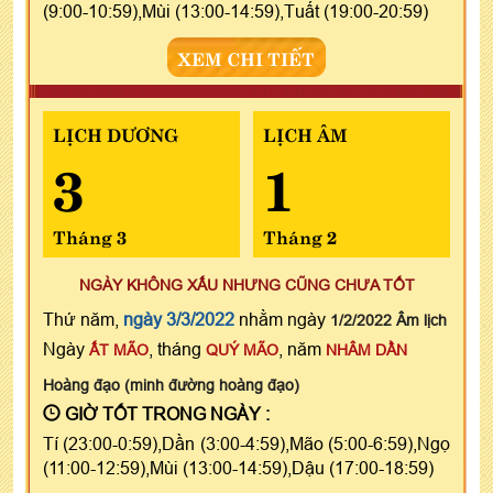
(9:00-10:59),Mùi (13:00-14:59),Tuất (19:00-20:59)
XEM CHI TIẾT
LỊCH DƯƠNG
LỊCH ÂM
3
1
Tháng 3
Tháng 2
NGÀY KHÔNG XẤU NHƯNG CŨNG CHƯA TỐT
Thứ năm,
ngày 3/3/2022
nhằm ngày
1/2/2022 Âm lịch
Ngày
, tháng
, năm
ẤT MÃO
QUÝ MÃO
NHÂM DẦN
Hoàng đạo (minh đường hoàng đạo)
GIỜ TỐT TRONG NGÀY :
Tí (23:00-0:59),Dần (3:00-4:59),Mão (5:00-6:59),Ngọ
(11:00-12:59),Mùi (13:00-14:59),Dậu (17:00-18:59)