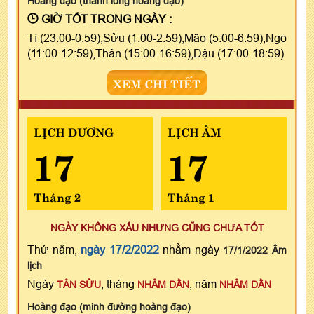
Hoàng đạo (thanh long hoàng đạo)
GIỜ TỐT TRONG NGÀY :
Tí (23:00-0:59),Sửu (1:00-2:59),Mão (5:00-6:59),Ngọ
(11:00-12:59),Thân (15:00-16:59),Dậu (17:00-18:59)
XEM CHI TIẾT
LỊCH DƯƠNG
LỊCH ÂM
17
17
Tháng 2
Tháng 1
NGÀY KHÔNG XẤU NHƯNG CŨNG CHƯA TỐT
Thứ năm,
ngày 17/2/2022
nhằm ngày
17/1/2022 Âm
lịch
Ngày
, tháng
, năm
TÂN SỬU
NHÂM DẦN
NHÂM DẦN
Hoàng đạo (minh đường hoàng đạo)