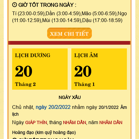
GIỜ TỐT TRONG NGÀY :
Tí (23:00-0:59),Dần (3:00-4:59),Mão (5:00-6:59),Ngọ
(11:00-12:59),Mùi (13:00-14:59),Dậu (17:00-18:59)
XEM CHI TIẾT
LỊCH DƯƠNG
LỊCH ÂM
20
20
Tháng 2
Tháng 1
NGÀY
XẤU
Chủ nhật,
ngày 20/2/2022
nhằm ngày
20/1/2022 Âm
lịch
Ngày
, tháng
, năm
GIÁP THÌN
NHÂM DẦN
NHÂM DẦN
Hoàng đạo (kim quỹ hoàng đạo)