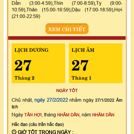
Dần (3:00-4:59),Thìn (7:00-8:59),Tỵ (9:00-
10:59),Thân (15:00-16:59),Dậu (17:00-18:59),Hợi
(21:00-22:59)
XEM CHI TIẾT
LỊCH DƯƠNG
LỊCH ÂM
27
27
Tháng 2
Tháng 1
NGÀY TỐT
Chủ nhật,
ngày 27/2/2022
nhằm ngày
27/1/2022 Âm
lịch
Ngày
, tháng
, năm
TÂN HỢI
NHÂM DẦN
NHÂM DẦN
Hắc đạo (câu trần hắc đạo)
GIỜ TỐT TRONG NGÀY :