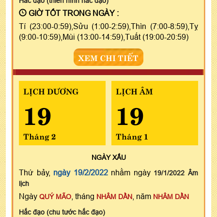
Hắc đạo (thiên hình hắc đạo)
GIỜ TỐT TRONG NGÀY :
Tí (23:00-0:59),Sửu (1:00-2:59),Thìn (7:00-8:59),Tỵ
(9:00-10:59),Mùi (13:00-14:59),Tuất (19:00-20:59)
XEM CHI TIẾT
LỊCH DƯƠNG
LỊCH ÂM
19
19
Tháng 2
Tháng 1
NGÀY
XẤU
Thứ bảy,
ngày 19/2/2022
nhằm ngày
19/1/2022 Âm
lịch
Ngày
, tháng
, năm
QUÝ MÃO
NHÂM DẦN
NHÂM DẦN
Hắc đạo (chu tước hắc đạo)