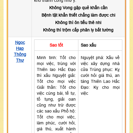
khó thành công như ý.
Không Vong gặp quẻ khẩn cần
Bệnh tật khẩn thiết chẳng làm được chi
Không thì ôn tiểu thê nhi
Không thì trộm cắp phân ly bất tường
Ngọc
Sao tốt
Sao xấu
Hạp
Thông
Minh tinh: Tốt cho
Nguyệt phá: Xấu về
Thư
mọi việc, trùng với
việc xây dựng nhà
Thiên lao Hắc Đạo
cửa Trùng phục: Kỵ
thì xấu Nguyệt giải:
cưới hỏi giá thú, an
Tốt cho mọi việc
táng Thiên Lao Hắc
Giải thần: Tốt cho
Đạo: Kỵ cho mọi
việc cúng bái, tế tự,
việc
tố tụng, giải oan
cũng như trừ được
các sao xấu Phổ hộ:
Tốt cho mọi việc,
làm phúc, cưới hỏi,
giá thú, xuất hành