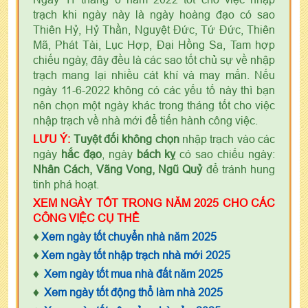
trạch khi ngày này là ngày hoàng đạo có sao
Thiên Hỷ, Hỷ Thần, Nguyệt Đức, Tứ Đức, Thiên
Mã, Phát Tài, Lục Hợp, Đại Hồng Sa, Tam hợp
chiếu ngày, đây đều là các sao tốt chủ sự về nhập
trạch mang lại nhiều cát khí và may mắn. Nếu
ngày 11-6-2022 không có các yếu tố này thì bạn
nên chọn một ngày khác trong tháng tốt cho việc
nhập trạch về nhà mới để tiến hành công việc.
LƯU Ý:
Tuyệt đối không chọn
nhập trạch vào các
ngày
hắc đạo
, ngày
bách kỵ
có sao chiếu ngày:
Nhân Cách, Vãng Vong, Ngũ Quỷ
để tránh hung
tinh phá hoạt.
XEM NGÀY TỐT TRONG NĂM 2025 CHO CÁC
CÔNG VIỆC CỤ THỂ
♦
Xem ngày tốt chuyển nhà năm 2025
♦
Xem ngày tốt nhập trạch nhà mới 2025
♦
Xem ngày tốt mua nhà đất năm 2025
♦
Xem ngày tốt động thổ làm nhà 2025