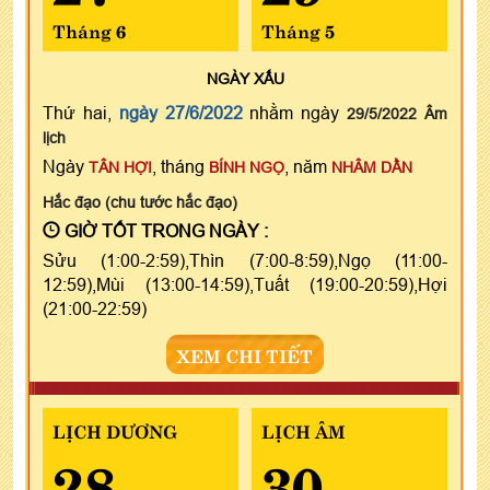
Tháng 6
Tháng 5
NGÀY
XẤU
Thứ hai,
ngày 27/6/2022
nhằm ngày
29/5/2022 Âm
lịch
Ngày
, tháng
, năm
TÂN HỢI
BÍNH NGỌ
NHÂM DẦN
Hắc đạo (chu tước hắc đạo)
GIỜ TỐT TRONG NGÀY :
Sửu (1:00-2:59),Thìn (7:00-8:59),Ngọ (11:00-
12:59),Mùi (13:00-14:59),Tuất (19:00-20:59),Hợi
(21:00-22:59)
XEM CHI TIẾT
LỊCH DƯƠNG
LỊCH ÂM
28
30