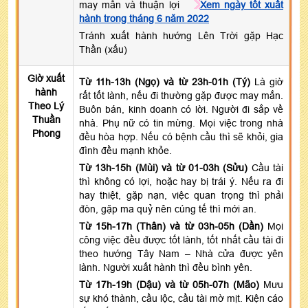
may mắn và thuận lợi
Xem ngày tốt xuất
hành trong tháng 6 năm 2022
Tránh xuất hành hướng Lên Trời gặp Hạc
Thần (xấu)
Giờ xuất
Từ 11h-13h (Ngọ) và từ 23h-01h (Tý)
Là giờ
hành
rất tốt lành, nếu đi thường gặp được may mắn.
Theo Lý
Buôn bán, kinh doanh có lời. Người đi sắp về
Thuần
nhà. Phụ nữ có tin mừng. Mọi việc trong nhà
Phong
đều hòa hợp. Nếu có bệnh cầu thì sẽ khỏi, gia
đình đều mạnh khỏe.
Từ 13h-15h (Mùi) và từ 01-03h (Sửu)
Cầu tài
thì không có lợi, hoặc hay bị trái ý. Nếu ra đi
hay thiệt, gặp nạn, việc quan trọng thì phải
đòn, gặp ma quỷ nên cúng tế thì mới an.
Từ 15h-17h (Thân) và từ 03h-05h (Dần)
Mọi
công việc đều được tốt lành, tốt nhất cầu tài đi
theo hướng Tây Nam – Nhà cửa được yên
lành. Người xuất hành thì đều bình yên.
Từ 17h-19h (Dậu) và từ 05h-07h (Mão)
Mưu
sự khó thành, cầu lộc, cầu tài mờ mịt. Kiện cáo