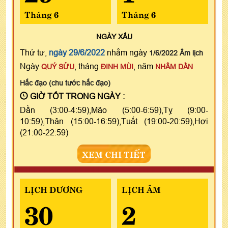
Tháng 6
Tháng 6
NGÀY
XẤU
Thứ tư,
ngày 29/6/2022
nhằm ngày
1/6/2022 Âm lịch
Ngày
, tháng
, năm
QUÝ SỬU
ĐINH MÙI
NHÂM DẦN
Hắc đạo (chu tước hắc đạo)
GIỜ TỐT TRONG NGÀY :
Dần (3:00-4:59),Mão (5:00-6:59),Tỵ (9:00-
10:59),Thân (15:00-16:59),Tuất (19:00-20:59),Hợi
(21:00-22:59)
XEM CHI TIẾT
LỊCH DƯƠNG
LỊCH ÂM
30
2