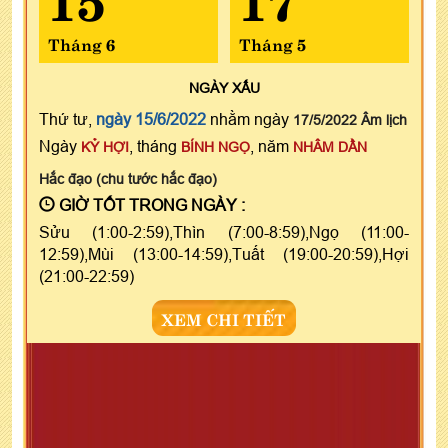
Tháng 6
Tháng 5
NGÀY
XẤU
Thứ tư,
ngày 15/6/2022
nhằm ngày
17/5/2022 Âm lịch
Ngày
, tháng
, năm
KỶ HỢI
BÍNH NGỌ
NHÂM DẦN
Hắc đạo (chu tước hắc đạo)
GIỜ TỐT TRONG NGÀY :
Sửu (1:00-2:59),Thìn (7:00-8:59),Ngọ (11:00-
12:59),Mùi (13:00-14:59),Tuất (19:00-20:59),Hợi
(21:00-22:59)
XEM CHI TIẾT