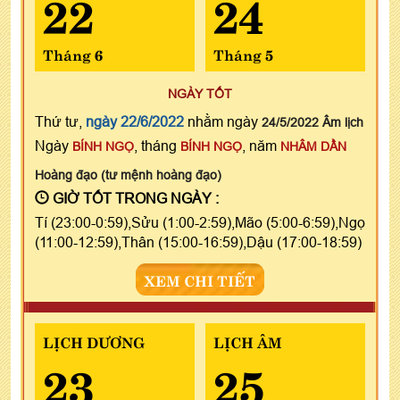
22
24
Tháng 6
Tháng 5
NGÀY TỐT
Thứ tư,
ngày 22/6/2022
nhằm ngày
24/5/2022 Âm lịch
Ngày
, tháng
, năm
BÍNH NGỌ
BÍNH NGỌ
NHÂM DẦN
Hoàng đạo (tư mệnh hoàng đạo)
GIỜ TỐT TRONG NGÀY :
Tí (23:00-0:59),Sửu (1:00-2:59),Mão (5:00-6:59),Ngọ
(11:00-12:59),Thân (15:00-16:59),Dậu (17:00-18:59)
XEM CHI TIẾT
LỊCH DƯƠNG
LỊCH ÂM
23
25