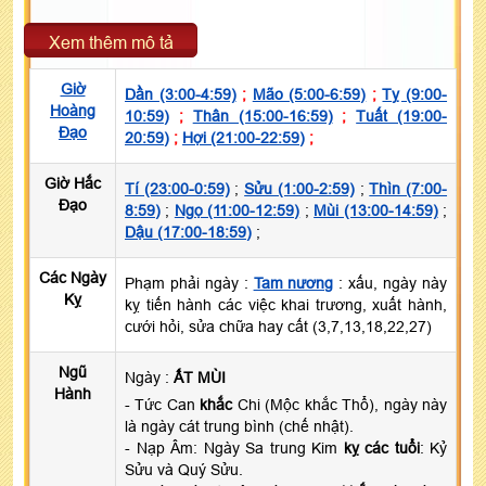
Xem thêm mô tả
Giờ
Dần (3:00-4:59)
;
Mão (5:00-6:59)
;
Tỵ (9:00-
Hoàng
10:59)
;
Thân (15:00-16:59)
;
Tuất (19:00-
Đạo
20:59)
;
Hợi (21:00-22:59)
;
Giờ Hắc
Tí (23:00-0:59)
;
Sửu (1:00-2:59)
;
Thìn (7:00-
Đạo
8:59)
;
Ngọ (11:00-12:59)
;
Mùi (13:00-14:59)
;
Dậu (17:00-18:59)
;
Các Ngày
Phạm phải ngày :
Tam nương
: xấu, ngày này
Kỵ
kỵ tiến hành các việc khai trương, xuất hành,
cưới hỏi, sửa chữa hay cất (3,7,13,18,22,27)
Ngũ
Ngày :
ẤT MÙI
Hành
- Tức Can
khắc
Chi (Mộc khắc Thổ), ngày này
là ngày cát trung bình (chế nhật).
- Nạp Âm: Ngày Sa trung Kim
kỵ các tuổi
: Kỷ
Sửu và Quý Sửu.