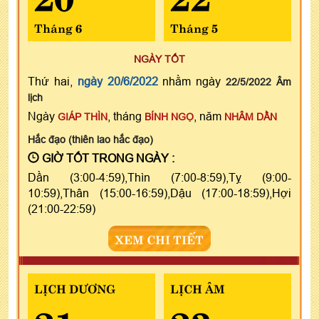
Tháng 6
Tháng 5
NGÀY TỐT
Thứ hai,
ngày 20/6/2022
nhằm ngày
22/5/2022 Âm
lịch
Ngày
, tháng
, năm
GIÁP THÌN
BÍNH NGỌ
NHÂM DẦN
Hắc đạo (thiên lao hắc đạo)
GIỜ TỐT TRONG NGÀY :
Dần (3:00-4:59),Thìn (7:00-8:59),Tỵ (9:00-
10:59),Thân (15:00-16:59),Dậu (17:00-18:59),Hợi
(21:00-22:59)
XEM CHI TIẾT
LỊCH DƯƠNG
LỊCH ÂM