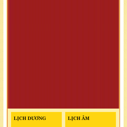
LỊCH DƯƠNG
LỊCH ÂM