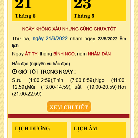
21
23
Tháng 6
Tháng 5
NGÀY KHÔNG XẤU NHƯNG CŨNG CHƯA TỐT
Thứ ba,
ngày 21/6/2022
nhằm ngày
23/5/2022 Âm
lịch
Ngày
, tháng
, năm
ẤT TỴ
BÍNH NGỌ
NHÂM DẦN
Hắc đạo (nguyên vu hắc đạo)
GIỜ TỐT TRONG NGÀY :
Sửu (1:00-2:59),Thìn (7:00-8:59),Ngọ (11:00-
12:59),Mùi (13:00-14:59),Tuất (19:00-20:59),Hợi
(21:00-22:59)
XEM CHI TIẾT
LỊCH DƯƠNG
LỊCH ÂM