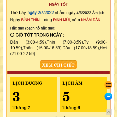
NGÀY TỐT
Thứ bảy,
ngày 2/7/2022
nhằm ngày
4/6/2022 Âm lịch
Ngày
, tháng
, năm
BÍNH THÌN
ĐINH MÙI
NHÂM DẦN
Hắc đạo (bạch hổ hắc đạo)
GIỜ TỐT TRONG NGÀY :
Dần (3:00-4:59),Thìn (7:00-8:59),Tỵ (9:00-
10:59),Thân (15:00-16:59),Dậu (17:00-18:59),Hợi
(21:00-22:59)
XEM CHI TIẾT
LỊCH DƯƠNG
LỊCH ÂM
3
5
Tháng 7
Tháng 6