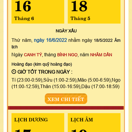
16
18
Tháng 6
Tháng 5
NGÀY
XẤU
Thứ năm,
ngày 16/6/2022
nhằm ngày
18/5/2022 Âm
lịch
Ngày
, tháng
, năm
CANH TÝ
BÍNH NGỌ
NHÂM DẦN
Hoàng đạo (kim quỹ hoàng đạo)
GIỜ TỐT TRONG NGÀY :
Tí (23:00-0:59),Sửu (1:00-2:59),Mão (5:00-6:59),Ngọ
(11:00-12:59),Thân (15:00-16:59),Dậu (17:00-18:59)
XEM CHI TIẾT
LỊCH DƯƠNG
LỊCH ÂM