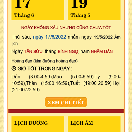
17
19
Tháng 6
Tháng 5
NGÀY KHÔNG XẤU NHƯNG CŨNG CHƯA TỐT
Thứ sáu,
ngày 17/6/2022
nhằm ngày
19/5/2022 Âm
lịch
Ngày
, tháng
, năm
TÂN SỬU
BÍNH NGỌ
NHÂM DẦN
Hoàng đạo (kim đường hoàng đạo)
GIỜ TỐT TRONG NGÀY :
Dần (3:00-4:59),Mão (5:00-6:59),Tỵ (9:00-
10:59),Thân (15:00-16:59),Tuất (19:00-20:59),Hợi
(21:00-22:59)
XEM CHI TIẾT
LỊCH DƯƠNG
LỊCH ÂM