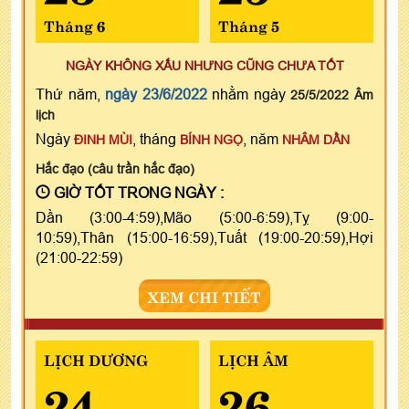
Tháng 6
Tháng 5
NGÀY KHÔNG XẤU NHƯNG CŨNG CHƯA TỐT
Thứ năm,
ngày 23/6/2022
nhằm ngày
25/5/2022 Âm
lịch
Ngày
, tháng
, năm
ĐINH MÙI
BÍNH NGỌ
NHÂM DẦN
Hắc đạo (câu trần hắc đạo)
GIỜ TỐT TRONG NGÀY :
Dần (3:00-4:59),Mão (5:00-6:59),Tỵ (9:00-
10:59),Thân (15:00-16:59),Tuất (19:00-20:59),Hợi
(21:00-22:59)
XEM CHI TIẾT
LỊCH DƯƠNG
LỊCH ÂM
24
26