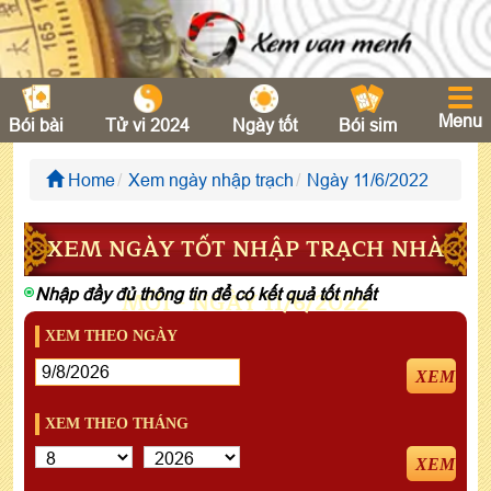
Menu
Bói bài
Tử vi 2024
Ngày tốt
Bói sim
Home
Xem ngày nhập trạch
Ngày 11/6/2022
XEM NGÀY TỐT NHẬP TRẠCH NHÀ
Nhập đầy đủ thông tin để có kết quả tốt nhất
MỚI - NGÀY 11/6/2022
XEM THEO NGÀY
XEM
XEM THEO THÁNG
XEM