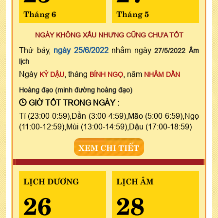
Tháng 6
Tháng 5
NGÀY KHÔNG XẤU NHƯNG CŨNG CHƯA TỐT
Thứ bảy,
ngày 25/6/2022
nhằm ngày
27/5/2022 Âm
lịch
Ngày
, tháng
, năm
KỶ DẬU
BÍNH NGỌ
NHÂM DẦN
Hoàng đạo (minh đường hoàng đạo)
GIỜ TỐT TRONG NGÀY :
Tí (23:00-0:59),Dần (3:00-4:59),Mão (5:00-6:59),Ngọ
(11:00-12:59),Mùi (13:00-14:59),Dậu (17:00-18:59)
XEM CHI TIẾT
LỊCH DƯƠNG
LỊCH ÂM
26
28