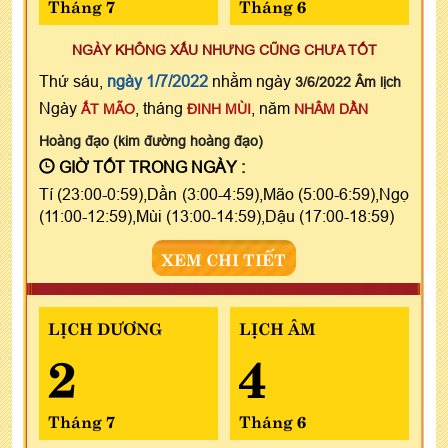
Tháng 7
Tháng 6
NGÀY KHÔNG XẤU NHƯNG CŨNG CHƯA TỐT
Thứ sáu,
ngày 1/7/2022
nhằm ngày
3/6/2022 Âm lịch
Ngày
, tháng
, năm
ẤT MÃO
ĐINH MÙI
NHÂM DẦN
Hoàng đạo (kim đường hoàng đạo)
GIỜ TỐT TRONG NGÀY :
Tí (23:00-0:59),Dần (3:00-4:59),Mão (5:00-6:59),Ngọ
(11:00-12:59),Mùi (13:00-14:59),Dậu (17:00-18:59)
XEM CHI TIẾT
LỊCH DƯƠNG
LỊCH ÂM
2
4
Tháng 7
Tháng 6