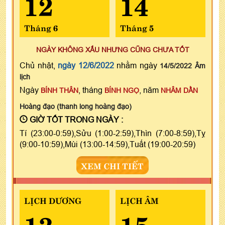
12
14
Tháng 6
Tháng 5
NGÀY KHÔNG XẤU NHƯNG CŨNG CHƯA TỐT
Chủ nhật,
ngày 12/6/2022
nhằm ngày
14/5/2022 Âm
lịch
Ngày
, tháng
, năm
BÍNH THÂN
BÍNH NGỌ
NHÂM DẦN
Hoàng đạo (thanh long hoàng đạo)
GIỜ TỐT TRONG NGÀY :
Tí (23:00-0:59),Sửu (1:00-2:59),Thìn (7:00-8:59),Tỵ
(9:00-10:59),Mùi (13:00-14:59),Tuất (19:00-20:59)
XEM CHI TIẾT
LỊCH DƯƠNG
LỊCH ÂM
13
15