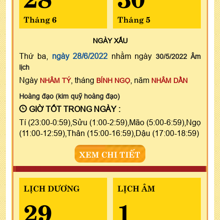
Tháng 6
Tháng 5
NGÀY
XẤU
Thứ ba,
ngày 28/6/2022
nhằm ngày
30/5/2022 Âm
lịch
Ngày
, tháng
, năm
NHÂM TÝ
BÍNH NGỌ
NHÂM DẦN
Hoàng đạo (kim quỹ hoàng đạo)
GIỜ TỐT TRONG NGÀY :
Tí (23:00-0:59),Sửu (1:00-2:59),Mão (5:00-6:59),Ngọ
(11:00-12:59),Thân (15:00-16:59),Dậu (17:00-18:59)
XEM CHI TIẾT
LỊCH DƯƠNG
LỊCH ÂM
29
1