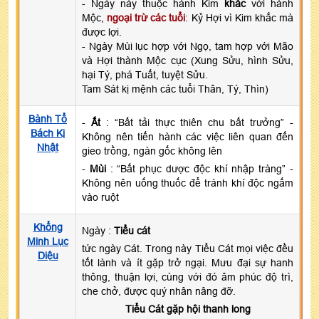
- Ngày này thuộc hành Kim
khắc
với hành
Mộc,
ngoại trừ các tuổi
: Kỷ Hợi vì Kim khắc mà
được lợi.
- Ngày Mùi lục hợp với Ngọ, tam hợp với Mão
và Hợi thành Mộc cục (Xung Sửu, hình Sửu,
hại Tý, phá Tuất, tuyệt Sửu.
Tam Sát kị mệnh các tuổi Thân, Tý, Thìn)
Bành Tổ
-
Ất
: “Bất tải thực thiên chu bất trưởng” -
Bách Kị
Không nên tiến hành các việc liên quan đến
Nhật
gieo trồng, ngàn gốc không lên
-
Mùi
: “Bất phục dược độc khí nhập tràng” -
Không nên uống thuốc để tránh khí độc ngấm
vào ruột
Khổng
Ngày :
Tiểu cát
Minh Lục
tức ngày Cát. Trong này Tiểu Cát mọi việc đều
Diệu
tốt lành và ít gặp trở ngại. Mưu đại sự hanh
thông, thuận lợi, cùng với đó âm phúc độ trì,
che chở, được quý nhân nâng đỡ.
Tiểu Cát gặp hội thanh long