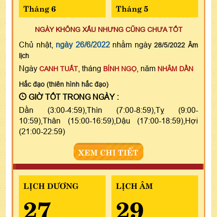
Tháng 6
Tháng 5
NGÀY KHÔNG XẤU NHƯNG CŨNG CHƯA TỐT
Chủ nhật,
ngày 26/6/2022
nhằm ngày
28/5/2022 Âm
lịch
Ngày
, tháng
, năm
CANH TUẤT
BÍNH NGỌ
NHÂM DẦN
Hắc đạo (thiên hình hắc đạo)
GIỜ TỐT TRONG NGÀY :
Dần (3:00-4:59),Thìn (7:00-8:59),Tỵ (9:00-
10:59),Thân (15:00-16:59),Dậu (17:00-18:59),Hợi
(21:00-22:59)
XEM CHI TIẾT
LỊCH DƯƠNG
LỊCH ÂM
27
29