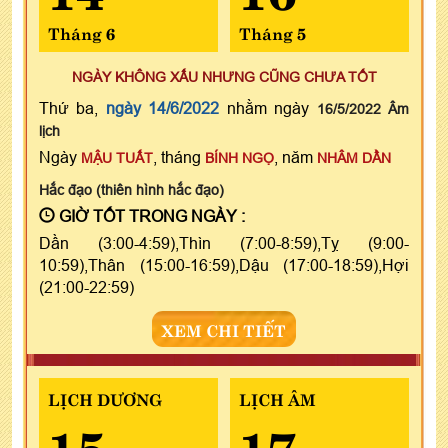
Tháng 6
Tháng 5
NGÀY KHÔNG XẤU NHƯNG CŨNG CHƯA TỐT
Thứ ba,
ngày 14/6/2022
nhằm ngày
16/5/2022 Âm
lịch
Ngày
, tháng
, năm
MẬU TUẤT
BÍNH NGỌ
NHÂM DẦN
Hắc đạo (thiên hình hắc đạo)
GIỜ TỐT TRONG NGÀY :
Dần (3:00-4:59),Thìn (7:00-8:59),Tỵ (9:00-
10:59),Thân (15:00-16:59),Dậu (17:00-18:59),Hợi
(21:00-22:59)
XEM CHI TIẾT
LỊCH DƯƠNG
LỊCH ÂM
15
17