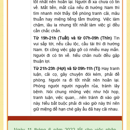
tốt nhất nên hoãn lại. Người đi xa chưa có tin
về. Mất tiền, mất của nếu đi hướng Nam thì
tìm nhanh mới thấy. Đề phòng tranh cãi, mâu
thuẫn hay miệng tiếng tầm thường. Việc làm
chậm, lâu la nhưng tốt nhất làm việc gì đều
cần chắc chắn.
Từ 19h-21h (Tuất) và từ 07h-09h (Thìn)
Tin
vui sắp tới, nếu cầu lộc, cầu tài thì đi hướng
Nam. Đi công việc gặp gỡ có nhiều may mắn.
Người đi có tin về. Nếu chăn nuôi đều gặp
thuận lợi.
Từ 21h-23h (Hợi) và từ 09h-11h (Tị)
Hay tranh
luận, cãi cọ, gây chuyện đói kém, phải đề
phòng. Người ra đi tốt nhất nên hoãn lại.
Phòng người người nguyền rủa, tránh lây
bệnh. Nói chung những việc như hội họp,
tranh luận, việc quan,…nên tránh đi vào giờ
này. Nếu bắt buộc phải đi vào giờ này thì nên
giữ miệng để hạn ché gây ẩu đả hay cãi nhau.
Ngày 11 tháng 6 năm 2022 tốt cho việc nhập