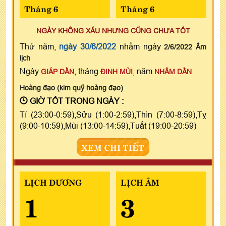
Tháng 6
Tháng 6
NGÀY KHÔNG XẤU NHƯNG CŨNG CHƯA TỐT
Thứ năm,
ngày 30/6/2022
nhằm ngày
2/6/2022 Âm
lịch
Ngày
, tháng
, năm
GIÁP DẦN
ĐINH MÙI
NHÂM DẦN
Hoàng đạo (kim quỹ hoàng đạo)
GIỜ TỐT TRONG NGÀY :
Tí (23:00-0:59),Sửu (1:00-2:59),Thìn (7:00-8:59),Tỵ
(9:00-10:59),Mùi (13:00-14:59),Tuất (19:00-20:59)
XEM CHI TIẾT
LỊCH DƯƠNG
LỊCH ÂM
1
3