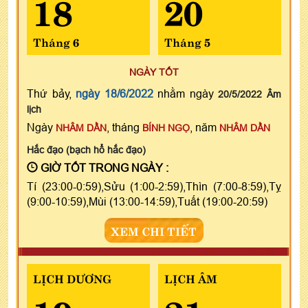
18
20
Tháng 6
Tháng 5
NGÀY TỐT
Thứ bảy,
ngày 18/6/2022
nhằm ngày
20/5/2022 Âm
lịch
Ngày
, tháng
, năm
NHÂM DẦN
BÍNH NGỌ
NHÂM DẦN
Hắc đạo (bạch hổ hắc đạo)
GIỜ TỐT TRONG NGÀY :
Tí (23:00-0:59),Sửu (1:00-2:59),Thìn (7:00-8:59),Tỵ
(9:00-10:59),Mùi (13:00-14:59),Tuất (19:00-20:59)
XEM CHI TIẾT
LỊCH DƯƠNG
LỊCH ÂM