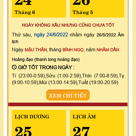
Tháng 6
Tháng 5
NGÀY KHÔNG XẤU NHƯNG CŨNG CHƯA TỐT
Thứ sáu,
ngày 24/6/2022
nhằm ngày
26/5/2022 Âm
lịch
Ngày
, tháng
, năm
MẬU THÂN
BÍNH NGỌ
NHÂM DẦN
Hoàng đạo (thanh long hoàng đạo)
GIỜ TỐT TRONG NGÀY :
Tí (23:00-0:59),Sửu (1:00-2:59),Thìn (7:00-8:59),Tỵ
(9:00-10:59),Mùi (13:00-14:59),Tuất (19:00-20:59)
XEM CHI TIẾT
LỊCH DƯƠNG
LỊCH ÂM
25
27