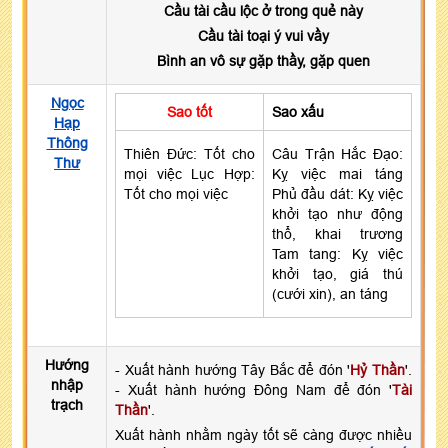
Cầu tài cầu lộc ở trong quẻ này
Cầu tài toại ý vui vầy
Bình an vô sự gặp thầy, gặp quen
Ngọc
Sao tốt
Sao xấu
Hạp
Thông
Thiên Đức: Tốt cho
Câu Trận Hắc Đạo:
Thư
mọi việc Lục Hợp:
Kỵ việc mai táng
Tốt cho mọi việc
Phủ đầu dát: Kỵ việc
khởi tạo như động
thổ, khai trương
Tam tang: Kỵ việc
khởi tạo, giá thú
(cưới xin), an táng
Hướng
- Xuất hành hướng Tây Bắc để đón '
Hỷ Thần
'.
nhập
- Xuất hành hướng Đông Nam để đón '
Tài
trạch
Thần
'.
Xuất hành nhằm ngày tốt sẽ càng được nhiều