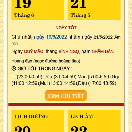
19
21
Tháng 6
Tháng 5
NGÀY TỐT
Chủ nhật,
ngày 19/6/2022
nhằm ngày
21/5/2022 Âm
lịch
Ngày
, tháng
, năm
QUÝ MÃO
BÍNH NGỌ
NHÂM DẦN
Hoàng đạo (ngọc đường hoàng đạo)
GIỜ TỐT TRONG NGÀY :
Tí (23:00-0:59),Dần (3:00-4:59),Mão (5:00-6:59),Ngọ
(11:00-12:59),Mùi (13:00-14:59),Dậu (17:00-18:59)
XEM CHI TIẾT
LỊCH DƯƠNG
LỊCH ÂM
20
22