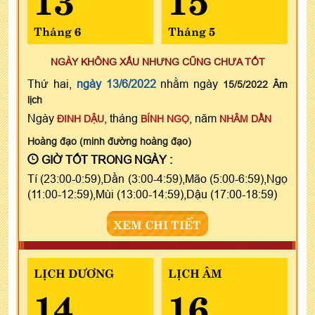
Tháng 6
Tháng 5
NGÀY KHÔNG XẤU NHƯNG CŨNG CHƯA TỐT
Thứ hai,
ngày 13/6/2022
nhằm ngày
15/5/2022 Âm
lịch
Ngày
, tháng
, năm
ĐINH DẬU
BÍNH NGỌ
NHÂM DẦN
Hoàng đạo (minh đường hoàng đạo)
GIỜ TỐT TRONG NGÀY :
Tí (23:00-0:59),Dần (3:00-4:59),Mão (5:00-6:59),Ngọ
(11:00-12:59),Mùi (13:00-14:59),Dậu (17:00-18:59)
XEM CHI TIẾT
LỊCH DƯƠNG
LỊCH ÂM
14
16