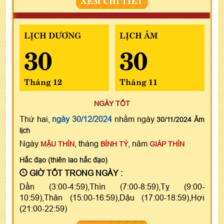
LỊCH DƯƠNG
LỊCH ÂM
30
30
Tháng 12
Tháng 11
NGÀY TỐT
Thứ hai,
ngày 30/12/2024
nhằm ngày
30/11/2024 Âm
lịch
Ngày
, tháng
, năm
MẬU THÌN
BÍNH TÝ
GIÁP THÌN
Hắc đạo (thiên lao hắc đạo)
GIỜ TỐT TRONG NGÀY :
Dần (3:00-4:59),Thìn (7:00-8:59),Tỵ (9:00-
10:59),Thân (15:00-16:59),Dậu (17:00-18:59),Hợi
(21:00-22:59)