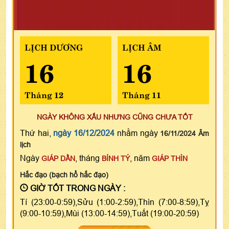
LỊCH DƯƠNG
LỊCH ÂM
16
16
Tháng 12
Tháng 11
NGÀY KHÔNG XẤU NHƯNG CŨNG CHƯA TỐT
Thứ hai,
ngày 16/12/2024
nhằm ngày
16/11/2024 Âm
lịch
Ngày
, tháng
, năm
GIÁP DẦN
BÍNH TÝ
GIÁP THÌN
Hắc đạo (bạch hổ hắc đạo)
GIỜ TỐT TRONG NGÀY :
Tí (23:00-0:59),Sửu (1:00-2:59),Thìn (7:00-8:59),Tỵ
(9:00-10:59),Mùi (13:00-14:59),Tuất (19:00-20:59)