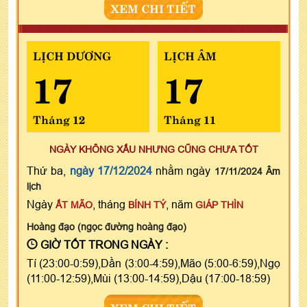
XEM CHI TIẾT
LỊCH DƯƠNG
LỊCH ÂM
17
17
Tháng 12
Tháng 11
NGÀY KHÔNG XẤU NHƯNG CŨNG CHƯA TỐT
Thứ ba,
ngày 17/12/2024
nhằm ngày
17/11/2024 Âm
lịch
Ngày
, tháng
, năm
ẤT MÃO
BÍNH TÝ
GIÁP THÌN
Hoàng đạo (ngọc đường hoàng đạo)
GIỜ TỐT TRONG NGÀY :
Tí (23:00-0:59),Dần (3:00-4:59),Mão (5:00-6:59),Ngọ
(11:00-12:59),Mùi (13:00-14:59),Dậu (17:00-18:59)
XEM CHI TIẾT