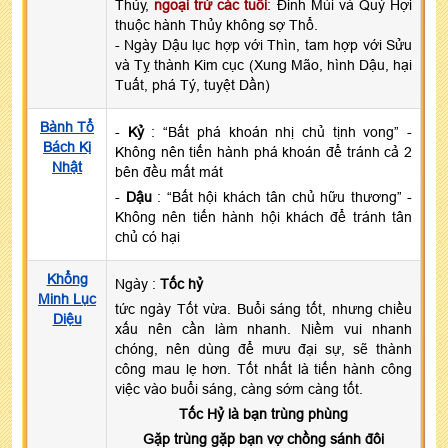
Thủy,
ngoại trừ các tuổi
: Đinh Mùi và Quý Hợi
thuộc hành Thủy không sợ Thổ.
- Ngày Dậu lục hợp với Thìn, tam hợp với Sửu
và Tỵ thành Kim cục (Xung Mão, hình Dậu, hại
Tuất, phá Tý, tuyệt Dần)
Bành Tổ
-
Kỷ
: “Bất phá khoán nhị chủ tịnh vong” -
Bách Kị
Không nên tiến hành phá khoán để tránh cả 2
Nhật
bên đều mất mát
-
Dậu
: “Bất hội khách tân chủ hữu thương” -
Không nên tiến hành hội khách để tránh tân
chủ có hại
Khổng
Ngày :
Tốc hỷ
Minh Lục
tức ngày Tốt vừa. Buổi sáng tốt, nhưng chiều
Diệu
xấu nên cần làm nhanh. Niềm vui nhanh
chóng, nên dùng để mưu đại sự, sẽ thành
công mau lẹ hơn. Tốt nhất là tiến hành công
việc vào buổi sáng, càng sớm càng tốt.
Tốc Hỷ là bạn trùng phùng
Gặp trùng gặp bạn vợ chồng sánh đôi