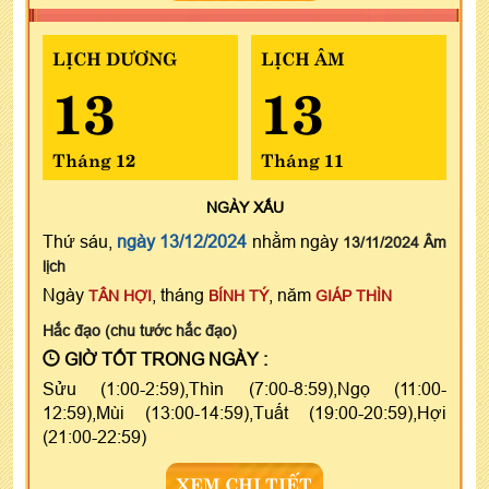
LỊCH DƯƠNG
LỊCH ÂM
13
13
Tháng 12
Tháng 11
NGÀY
XẤU
Thứ sáu,
ngày 13/12/2024
nhằm ngày
13/11/2024 Âm
lịch
Ngày
, tháng
, năm
TÂN HỢI
BÍNH TÝ
GIÁP THÌN
Hắc đạo (chu tước hắc đạo)
GIỜ TỐT TRONG NGÀY :
Sửu (1:00-2:59),Thìn (7:00-8:59),Ngọ (11:00-
12:59),Mùi (13:00-14:59),Tuất (19:00-20:59),Hợi
(21:00-22:59)
XEM CHI TIẾT