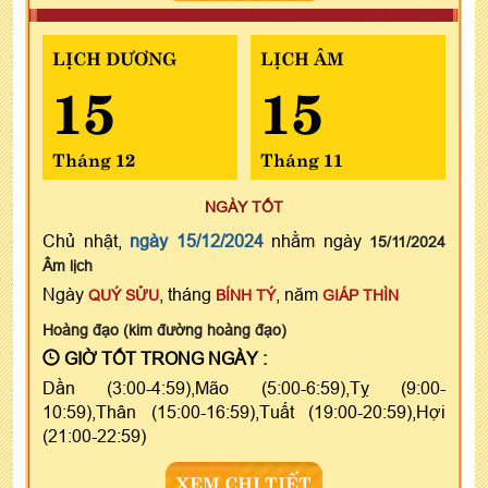
LỊCH DƯƠNG
LỊCH ÂM
15
15
Tháng 12
Tháng 11
NGÀY TỐT
Chủ nhật,
ngày 15/12/2024
nhằm ngày
15/11/2024
Âm lịch
Ngày
, tháng
, năm
QUÝ SỬU
BÍNH TÝ
GIÁP THÌN
Hoàng đạo (kim đường hoàng đạo)
GIỜ TỐT TRONG NGÀY :
Dần (3:00-4:59),Mão (5:00-6:59),Tỵ (9:00-
10:59),Thân (15:00-16:59),Tuất (19:00-20:59),Hợi
(21:00-22:59)
XEM CHI TIẾT