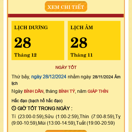
XEM CHI TIẾT
LỊCH DƯƠNG
LỊCH ÂM
28
28
Tháng 12
Tháng 11
NGÀY TỐT
Thứ bảy,
ngày 28/12/2024
nhằm ngày
28/11/2024 Âm
lịch
Ngày
, tháng
, năm
BÍNH DẦN
BÍNH TÝ
GIÁP THÌN
Hắc đạo (bạch hổ hắc đạo)
GIỜ TỐT TRONG NGÀY :
Tí (23:00-0:59),Sửu (1:00-2:59),Thìn (7:00-8:59),Tỵ
(9:00-10:59),Mùi (13:00-14:59),Tuất (19:00-20:59)