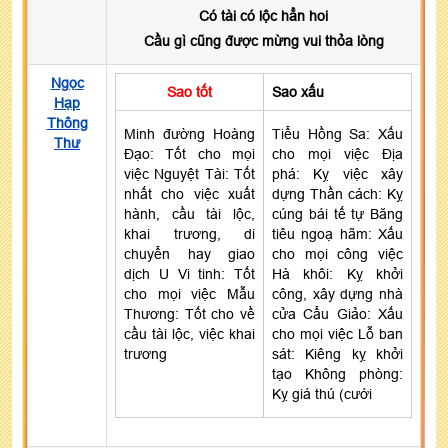
Có tài có lộc hẳn hoi
Cầu gì cũng được mừng vui thỏa lòng
Ngọc
Sao tốt
Sao xấu
Hạp
Thông
Minh đường Hoàng
Tiểu Hồng Sa: Xấu
Thư
Đạo: Tốt cho mọi
cho mọi việc Địa
việc Nguyệt Tài: Tốt
phá: Kỵ việc xây
nhất cho việc xuất
dựng Thần cách: Kỵ
hành, cầu tài lộc,
cúng bái tế tự Băng
khai trương, di
tiêu ngoạ hãm: Xấu
chuyển hay giao
cho mọi công việc
dịch U Vi tinh: Tốt
Hà khôi: Kỵ khởi
cho mọi việc Mẫu
công, xây dựng nhà
Thương: Tốt cho về
cửa Cẩu Giảo: Xấu
cầu tài lộc, việc khai
cho mọi việc Lỗ ban
trương
sát: Kiêng kỵ khởi
tạo Không phòng:
Kỵ giá thú (cưới