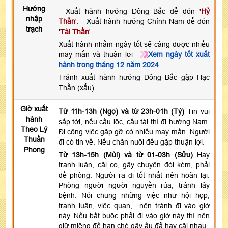
Hướng
- Xuất hành hướng Đông Bắc để đón '
Hỷ
nhập
Thần
'. - Xuất hành hướng Chính Nam để đón
trạch
'
Tài Thần
'.
Xuất hành nhằm ngày tốt sẽ càng được nhiều
may mắn và thuận lợi
Xem ngày tốt xuất
hành trong tháng 12 năm 2024
Tránh xuất hành hướng Đông Bắc gặp Hạc
Thần (xấu)
Giờ xuất
Từ 11h-13h (Ngọ) và từ 23h-01h (Tý)
Tin vui
hành
sắp tới, nếu cầu lộc, cầu tài thì đi hướng Nam.
Theo Lý
Đi công việc gặp gỡ có nhiều may mắn. Người
Thuần
đi có tin về. Nếu chăn nuôi đều gặp thuận lợi.
Phong
Từ 13h-15h (Mùi) và từ 01-03h (Sửu)
Hay
tranh luận, cãi cọ, gây chuyện đói kém, phải
đề phòng. Người ra đi tốt nhất nên hoãn lại.
Phòng người người nguyền rủa, tránh lây
bệnh. Nói chung những việc như hội họp,
tranh luận, việc quan,…nên tránh đi vào giờ
này. Nếu bắt buộc phải đi vào giờ này thì nên
giữ miệng để hạn ché gây ẩu đả hay cãi nhau.