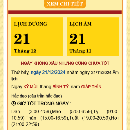
XEM CHI TIẾT
LỊCH DƯƠNG
LỊCH ÂM
21
21
Tháng 12
Tháng 11
NGÀY KHÔNG XẤU NHƯNG CŨNG CHƯA TỐT
Thứ bảy,
ngày 21/12/2024
nhằm ngày
21/11/2024 Âm
lịch
Ngày
, tháng
, năm
KỶ MÙI
BÍNH TÝ
GIÁP THÌN
Hắc đạo (câu trần hắc đạo)
GIỜ TỐT TRONG NGÀY :
Dần (3:00-4:59),Mão (5:00-6:59),Tỵ (9:00-
10:59),Thân (15:00-16:59),Tuất (19:00-20:59),Hợi
(21:00-22:59)