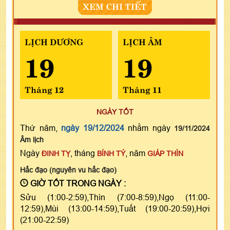
XEM CHI TIẾT
LỊCH DƯƠNG
LỊCH ÂM
19
19
Tháng 12
Tháng 11
NGÀY TỐT
Thứ năm,
ngày 19/12/2024
nhằm ngày
19/11/2024
Âm lịch
Ngày
, tháng
, năm
ĐINH TỴ
BÍNH TÝ
GIÁP THÌN
Hắc đạo (nguyên vu hắc đạo)
GIỜ TỐT TRONG NGÀY :
Sửu (1:00-2:59),Thìn (7:00-8:59),Ngọ (11:00-
12:59),Mùi (13:00-14:59),Tuất (19:00-20:59),Hợi
(21:00-22:59)