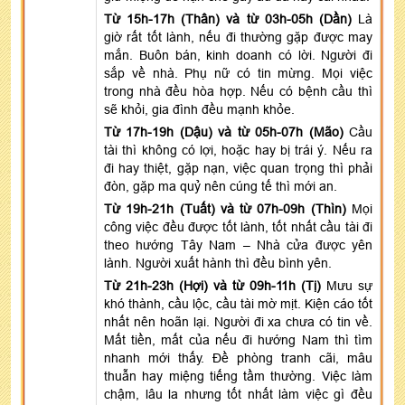
Từ 15h-17h (Thân) và từ 03h-05h (Dần)
Là
giờ rất tốt lành, nếu đi thường gặp được may
mắn. Buôn bán, kinh doanh có lời. Người đi
sắp về nhà. Phụ nữ có tin mừng. Mọi việc
trong nhà đều hòa hợp. Nếu có bệnh cầu thì
sẽ khỏi, gia đình đều mạnh khỏe.
Từ 17h-19h (Dậu) và từ 05h-07h (Mão)
Cầu
tài thì không có lợi, hoặc hay bị trái ý. Nếu ra
đi hay thiệt, gặp nạn, việc quan trọng thì phải
đòn, gặp ma quỷ nên cúng tế thì mới an.
Từ 19h-21h (Tuất) và từ 07h-09h (Thìn)
Mọi
công việc đều được tốt lành, tốt nhất cầu tài đi
theo hướng Tây Nam – Nhà cửa được yên
lành. Người xuất hành thì đều bình yên.
Từ 21h-23h (Hợi) và từ 09h-11h (Tị)
Mưu sự
khó thành, cầu lộc, cầu tài mờ mịt. Kiện cáo tốt
nhất nên hoãn lại. Người đi xa chưa có tin về.
Mất tiền, mất của nếu đi hướng Nam thì tìm
nhanh mới thấy. Đề phòng tranh cãi, mâu
thuẫn hay miệng tiếng tầm thường. Việc làm
chậm, lâu la nhưng tốt nhất làm việc gì đều