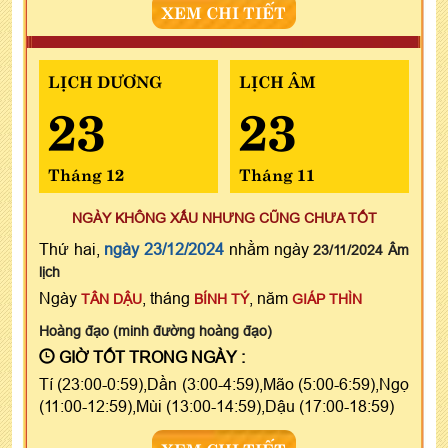
XEM CHI TIẾT
LỊCH DƯƠNG
LỊCH ÂM
23
23
Tháng 12
Tháng 11
NGÀY KHÔNG XẤU NHƯNG CŨNG CHƯA TỐT
Thứ hai,
ngày 23/12/2024
nhằm ngày
23/11/2024 Âm
lịch
Ngày
, tháng
, năm
TÂN DẬU
BÍNH TÝ
GIÁP THÌN
Hoàng đạo (minh đường hoàng đạo)
GIỜ TỐT TRONG NGÀY :
Tí (23:00-0:59),Dần (3:00-4:59),Mão (5:00-6:59),Ngọ
(11:00-12:59),Mùi (13:00-14:59),Dậu (17:00-18:59)
XEM CHI TIẾT