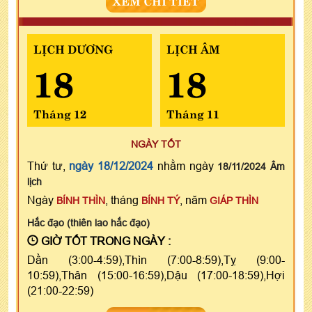
LỊCH DƯƠNG
LỊCH ÂM
18
18
Tháng 12
Tháng 11
NGÀY TỐT
Thứ tư,
ngày 18/12/2024
nhằm ngày
18/11/2024 Âm
lịch
Ngày
, tháng
, năm
BÍNH THÌN
BÍNH TÝ
GIÁP THÌN
Hắc đạo (thiên lao hắc đạo)
GIỜ TỐT TRONG NGÀY :
Dần (3:00-4:59),Thìn (7:00-8:59),Tỵ (9:00-
10:59),Thân (15:00-16:59),Dậu (17:00-18:59),Hợi
(21:00-22:59)