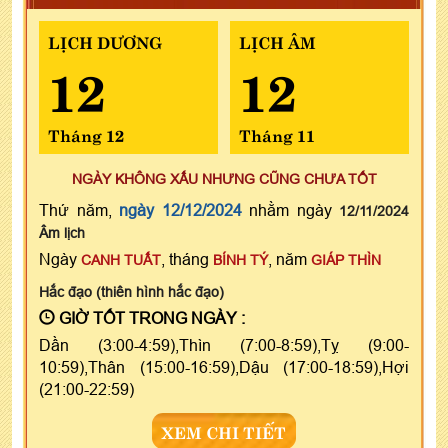
LỊCH DƯƠNG
LỊCH ÂM
12
12
Tháng 12
Tháng 11
NGÀY KHÔNG XẤU NHƯNG CŨNG CHƯA TỐT
Thứ năm,
ngày 12/12/2024
nhằm ngày
12/11/2024
Âm lịch
Ngày
, tháng
, năm
CANH TUẤT
BÍNH TÝ
GIÁP THÌN
Hắc đạo (thiên hình hắc đạo)
GIỜ TỐT TRONG NGÀY :
Dần (3:00-4:59),Thìn (7:00-8:59),Tỵ (9:00-
10:59),Thân (15:00-16:59),Dậu (17:00-18:59),Hợi
(21:00-22:59)
XEM CHI TIẾT