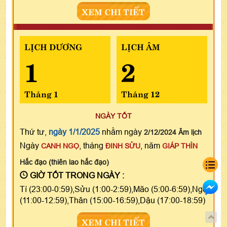
XEM CHI TIẾT
LỊCH DƯƠNG
LỊCH ÂM
1
2
Tháng 1
Tháng 12
NGÀY TỐT
Thứ tư,
ngày 1/1/2025
nhằm ngày
2/12/2024 Âm lịch
Ngày
, tháng
, năm
CANH NGỌ
ĐINH SỬU
GIÁP THÌN
Hắc đạo (thiên lao hắc đạo)
GIỜ TỐT TRONG NGÀY :
Tí (23:00-0:59),Sửu (1:00-2:59),Mão (5:00-6:59),Ngọ
(11:00-12:59),Thân (15:00-16:59),Dậu (17:00-18:59)
XEM CHI TIẾT