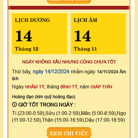
LỊCH DƯƠNG
LỊCH ÂM
14
14
Tháng 12
Tháng 11
NGÀY KHÔNG XẤU NHƯNG CŨNG CHƯA TỐT
Thứ bảy,
ngày 14/12/2024
nhằm ngày
14/11/2024 Âm
lịch
Ngày
, tháng
, năm
NHÂM TÝ
BÍNH TÝ
GIÁP THÌN
Hoàng đạo (kim quỹ hoàng đạo)
GIỜ TỐT TRONG NGÀY :
Tí (23:00-0:59),Sửu (1:00-2:59),Mão (5:00-6:59),Ngọ
(11:00-12:59),Thân (15:00-16:59),Dậu (17:00-18:59)
XEM CHI TIẾT