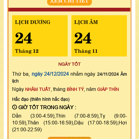
LỊCH DƯƠNG
LỊCH ÂM
24
24
Tháng 12
Tháng 11
NGÀY TỐT
Thứ ba,
ngày 24/12/2024
nhằm ngày
24/11/2024 Âm
lịch
Ngày
, tháng
, năm
NHÂM TUẤT
BÍNH TÝ
GIÁP THÌN
Hắc đạo (thiên hình hắc đạo)
GIỜ TỐT TRONG NGÀY :
Dần (3:00-4:59),Thìn (7:00-8:59),Tỵ (9:00-
10:59),Thân (15:00-16:59),Dậu (17:00-18:59),Hợi
(21:00-22:59)