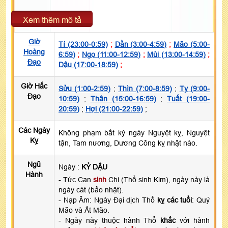
Xem thêm mô tả
Giờ
Tí (23:00-0:59)
;
Dần (3:00-4:59)
;
Mão (5:00-
Hoàng
6:59)
;
Ngọ (11:00-12:59)
;
Mùi (13:00-14:59)
;
Đạo
Dậu (17:00-18:59)
;
Giờ Hắc
Sửu (1:00-2:59)
;
Thìn (7:00-8:59)
;
Tỵ (9:00-
Đạo
10:59)
;
Thân (15:00-16:59)
;
Tuất (19:00-
20:59)
;
Hợi (21:00-22:59)
;
Các Ngày
Không phạm bất kỳ ngày Nguyệt kỵ, Nguyệt
Kỵ
tận, Tam nương, Dương Công kỵ nhật nào.
Ngũ
Ngày :
KỶ DẬU
Hành
- Tức Can
sinh
Chi (Thổ sinh Kim), ngày này là
ngày cát (bảo nhật).
- Nạp Âm: Ngày Đại dịch Thổ
kỵ các tuổi
: Quý
Mão và Ất Mão.
- Ngày này thuộc hành Thổ
khắc
với hành