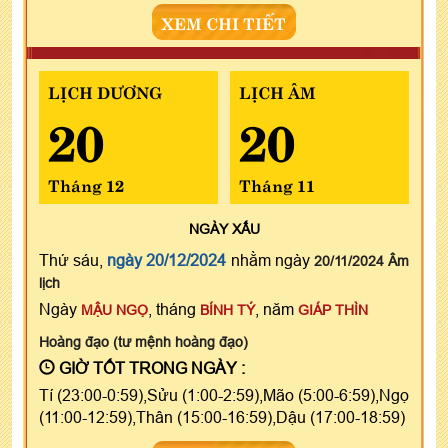
XEM CHI TIẾT
LỊCH DƯƠNG
LỊCH ÂM
20
20
Tháng 12
Tháng 11
NGÀY
XẤU
Thứ sáu,
ngày 20/12/2024
nhằm ngày
20/11/2024 Âm
lịch
Ngày
, tháng
, năm
MẬU NGỌ
BÍNH TÝ
GIÁP THÌN
Hoàng đạo (tư mệnh hoàng đạo)
GIỜ TỐT TRONG NGÀY :
Tí (23:00-0:59),Sửu (1:00-2:59),Mão (5:00-6:59),Ngọ
(11:00-12:59),Thân (15:00-16:59),Dậu (17:00-18:59)