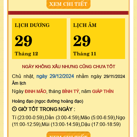
XEM CHI TIẾT
LỊCH DƯƠNG
LỊCH ÂM
29
29
Tháng 12
Tháng 11
NGÀY KHÔNG XẤU NHƯNG CŨNG CHƯA TỐT
Chủ nhật,
ngày 29/12/2024
nhằm ngày
29/11/2024
Âm lịch
Ngày
, tháng
, năm
ĐINH MÃO
BÍNH TÝ
GIÁP THÌN
Hoàng đạo (ngọc đường hoàng đạo)
GIỜ TỐT TRONG NGÀY :
Tí (23:00-0:59),Dần (3:00-4:59),Mão (5:00-6:59),Ngọ
(11:00-12:59),Mùi (13:00-14:59),Dậu (17:00-18:59)
XEM CHI TIẾT