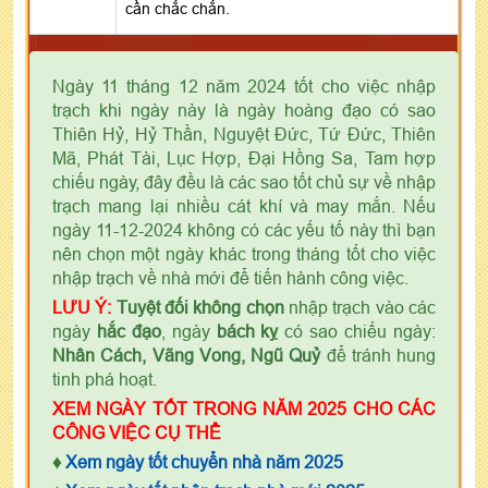
cần chắc chắn.
Ngày 11 tháng 12 năm 2024 tốt cho việc nhập
trạch khi ngày này là ngày hoàng đạo có sao
Thiên Hỷ, Hỷ Thần, Nguyệt Đức, Tứ Đức, Thiên
Mã, Phát Tài, Lục Hợp, Đại Hồng Sa, Tam hợp
chiếu ngày, đây đều là các sao tốt chủ sự về nhập
trạch mang lại nhiều cát khí và may mắn. Nếu
ngày 11-12-2024 không có các yếu tố này thì bạn
nên chọn một ngày khác trong tháng tốt cho việc
nhập trạch về nhà mới để tiến hành công việc.
LƯU Ý:
Tuyệt đối không chọn
nhập trạch vào các
ngày
hắc đạo
, ngày
bách kỵ
có sao chiếu ngày:
Nhân Cách, Vãng Vong, Ngũ Quỷ
để tránh hung
tinh phá hoạt.
XEM NGÀY TỐT TRONG NĂM 2025 CHO CÁC
CÔNG VIỆC CỤ THỂ
♦
Xem ngày tốt chuyển nhà năm 2025