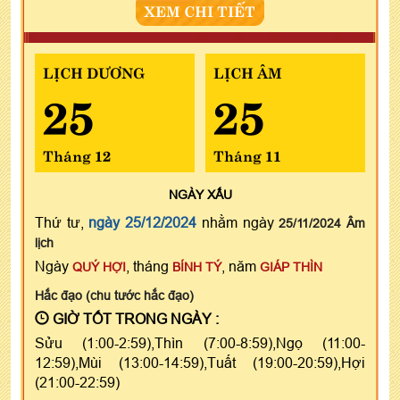
XEM CHI TIẾT
LỊCH DƯƠNG
LỊCH ÂM
25
25
Tháng 12
Tháng 11
NGÀY
XẤU
Thứ tư,
ngày 25/12/2024
nhằm ngày
25/11/2024 Âm
lịch
Ngày
, tháng
, năm
QUÝ HỢI
BÍNH TÝ
GIÁP THÌN
Hắc đạo (chu tước hắc đạo)
GIỜ TỐT TRONG NGÀY :
Sửu (1:00-2:59),Thìn (7:00-8:59),Ngọ (11:00-
12:59),Mùi (13:00-14:59),Tuất (19:00-20:59),Hợi
(21:00-22:59)