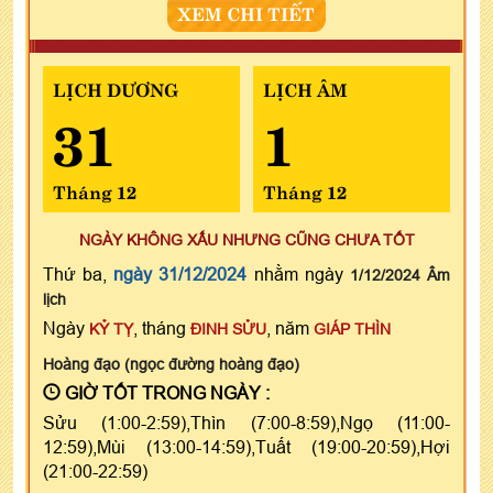
XEM CHI TIẾT
LỊCH DƯƠNG
LỊCH ÂM
31
1
Tháng 12
Tháng 12
NGÀY KHÔNG XẤU NHƯNG CŨNG CHƯA TỐT
Thứ ba,
ngày 31/12/2024
nhằm ngày
1/12/2024 Âm
lịch
Ngày
, tháng
, năm
KỶ TỴ
ĐINH SỬU
GIÁP THÌN
Hoàng đạo (ngọc đường hoàng đạo)
GIỜ TỐT TRONG NGÀY :
Sửu (1:00-2:59),Thìn (7:00-8:59),Ngọ (11:00-
12:59),Mùi (13:00-14:59),Tuất (19:00-20:59),Hợi
(21:00-22:59)