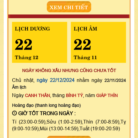
XEM CHI TIẾT
LỊCH DƯƠNG
LỊCH ÂM
22
22
Tháng 12
Tháng 11
NGÀY KHÔNG XẤU NHƯNG CŨNG CHƯA TỐT
Chủ nhật,
ngày 22/12/2024
nhằm ngày
22/11/2024
Âm lịch
Ngày
, tháng
, năm
CANH THÂN
BÍNH TÝ
GIÁP THÌN
Hoàng đạo (thanh long hoàng đạo)
GIỜ TỐT TRONG NGÀY :
Tí (23:00-0:59),Sửu (1:00-2:59),Thìn (7:00-8:59),Tỵ
(9:00-10:59),Mùi (13:00-14:59),Tuất (19:00-20:59)