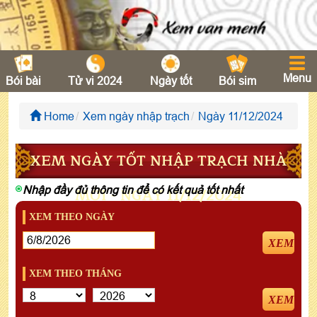
Menu
Bói bài
Tử vi 2024
Ngày tốt
Bói sim
Home
Xem ngày nhập trạch
Ngày 11/12/2024
XEM NGÀY TỐT NHẬP TRẠCH NHÀ
Nhập đầy đủ thông tin để có kết quả tốt nhất
MỚI - NGÀY 11/12/2024
XEM THEO NGÀY
XEM
XEM THEO THÁNG
XEM