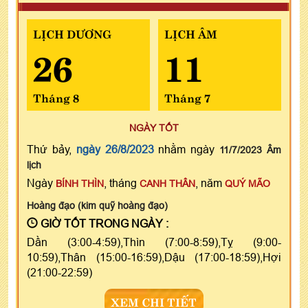
LỊCH DƯƠNG
LỊCH ÂM
26
11
Tháng 8
Tháng 7
NGÀY TỐT
Thứ bảy,
ngày 26/8/2023
nhằm ngày
11/7/2023 Âm
lịch
Ngày
, tháng
, năm
BÍNH THÌN
CANH THÂN
QUÝ MÃO
Hoàng đạo (kim quỹ hoàng đạo)
GIỜ TỐT TRONG NGÀY :
Dần (3:00-4:59),Thìn (7:00-8:59),Tỵ (9:00-
10:59),Thân (15:00-16:59),Dậu (17:00-18:59),Hợi
(21:00-22:59)
XEM CHI TIẾT