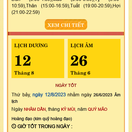
10:59),Thân (15:00-16:59),Tuất (19:00-20:59),Hợi
(21:00-22:59)
XEM CHI TIẾT
LỊCH DƯƠNG
LỊCH ÂM
12
26
Tháng 8
Tháng 6
NGÀY TỐT
Thứ bảy,
ngày 12/8/2023
nhằm ngày
26/6/2023 Âm
lịch
Ngày
, tháng
, năm
NHÂM DẦN
KỶ MÙI
QUÝ MÃO
Hoàng đạo (kim quỹ hoàng đạo)
GIỜ TỐT TRONG NGÀY :