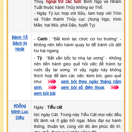
Thủy,
ngoại trừ các tuổi
: Bính Ngọ và Nhâm
Tuất thuộc hành Thủy không sợ Thổ.
- Ngày Tý lục hợp với Sửu, tam hợp với Thìn
và Thân thành Thủy cục (Xung Ngọ, hình
Mão, hại Mùi, phá Dậu, tuyệt Tỵ)
Bành Tổ
-
Canh
: “Bất kinh lạc chức cơ hư trướng” -
Bách Kị
Không nên tiến hành quay tơ để tránh cũi dệt
Nhật
hư hại ngang
-
Tý
: “Bất vấn bốc tự nhạ tai ương” - Không
nên tiến hành gieo quẻ hỏi việc để tránh tự
rước lấy tai ương. Vì vậy, ngày này không
thích hợp để làm các việc Xem bói, gieo quẻ
như:
>>>
xem bói theo ngày tháng năm
sinh
,
>>>
xem bói số điện thoại
,
>>>
xem bói bài
Khổng
Ngày :
Tiểu cát
Minh Lục
tức ngày Cát. Trong này Tiểu Cát mọi việc đều
Diệu
tốt lành và ít gặp trở ngại. Mưu đại sự hanh
thông, thuận lợi, cùng với đó âm phúc độ trì,