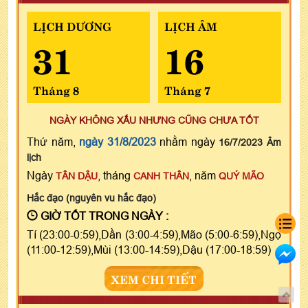
LỊCH DƯƠNG
LỊCH ÂM
31
16
Tháng 8
Tháng 7
NGÀY KHÔNG XẤU NHƯNG CŨNG CHƯA TỐT
Thứ năm,
ngày 31/8/2023
nhằm ngày
16/7/2023 Âm
lịch
Ngày
, tháng
, năm
TÂN DẬU
CANH THÂN
QUÝ MÃO
Hắc đạo (nguyên vu hắc đạo)
GIỜ TỐT TRONG NGÀY :
Tí (23:00-0:59),Dần (3:00-4:59),Mão (5:00-6:59),Ngọ
(11:00-12:59),Mùi (13:00-14:59),Dậu (17:00-18:59)
XEM CHI TIẾT