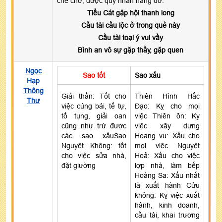
che chở, được quý nhân nâng đỡ.
Tiểu Cát gặp hội thanh long
Cầu tài cầu lộc ở trong quẻ này
Cầu tài toại ý vui vầy
Bình an vô sự gặp thầy, gặp quen
Ngọc
Sao tốt
Sao xấu
Hạp
Thông
Giải thần: Tốt cho
Thiên Hình Hắc
Thư
việc cúng bái, tế tự,
Đạo: Kỵ cho mọi
tố tụng, giải oan
việc Thiên ôn: Kỵ
cũng như trừ được
việc xây dựng
các sao xấuSao
Hoang vu: Xấu cho
Nguyệt Không: tốt
mọi việc Nguyệt
cho việc sửa nhà,
Hoả: Xấu cho việc
đặt giường
lợp nhà, làm bếp
Hoàng Sa: Xấu nhất
là xuất hành Cửu
không: Kỵ việc xuất
hành, kinh doanh,
cầu tài, khai trương