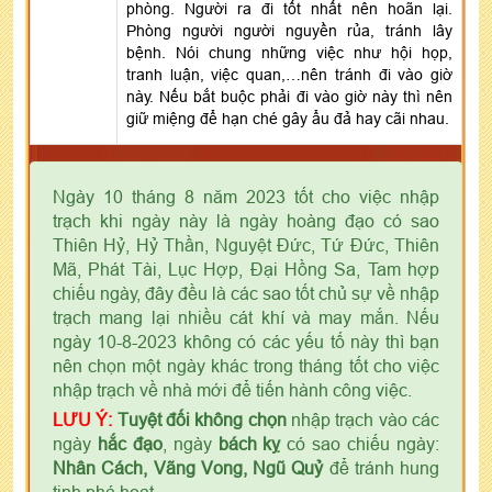
phòng. Người ra đi tốt nhất nên hoãn lại.
Phòng người người nguyền rủa, tránh lây
bệnh. Nói chung những việc như hội họp,
tranh luận, việc quan,…nên tránh đi vào giờ
này. Nếu bắt buộc phải đi vào giờ này thì nên
giữ miệng để hạn ché gây ẩu đả hay cãi nhau.
Ngày 10 tháng 8 năm 2023 tốt cho việc nhập
trạch khi ngày này là ngày hoàng đạo có sao
Thiên Hỷ, Hỷ Thần, Nguyệt Đức, Tứ Đức, Thiên
Mã, Phát Tài, Lục Hợp, Đại Hồng Sa, Tam hợp
chiếu ngày, đây đều là các sao tốt chủ sự về nhập
trạch mang lại nhiều cát khí và may mắn. Nếu
ngày 10-8-2023 không có các yếu tố này thì bạn
nên chọn một ngày khác trong tháng tốt cho việc
nhập trạch về nhà mới để tiến hành công việc.
LƯU Ý:
Tuyệt đối không chọn
nhập trạch vào các
ngày
hắc đạo
, ngày
bách kỵ
có sao chiếu ngày:
Nhân Cách, Vãng Vong, Ngũ Quỷ
để tránh hung
tinh phá hoạt.