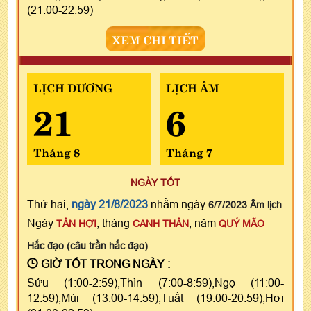
(21:00-22:59)
XEM CHI TIẾT
LỊCH DƯƠNG
LỊCH ÂM
21
6
Tháng 8
Tháng 7
NGÀY TỐT
Thứ hai,
ngày 21/8/2023
nhằm ngày
6/7/2023 Âm lịch
Ngày
, tháng
, năm
TÂN HỢI
CANH THÂN
QUÝ MÃO
Hắc đạo (câu trần hắc đạo)
GIỜ TỐT TRONG NGÀY :
Sửu (1:00-2:59),Thìn (7:00-8:59),Ngọ (11:00-
12:59),Mùi (13:00-14:59),Tuất (19:00-20:59),Hợi