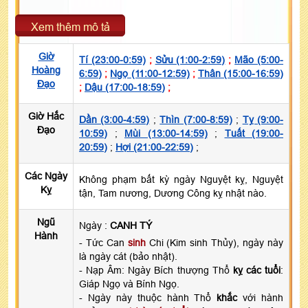
Xem thêm mô tả
Giờ
Tí (23:00-0:59)
;
Sửu (1:00-2:59)
;
Mão (5:00-
Hoàng
6:59)
;
Ngọ (11:00-12:59)
;
Thân (15:00-16:59)
Đạo
;
Dậu (17:00-18:59)
;
Giờ Hắc
Dần (3:00-4:59)
;
Thìn (7:00-8:59)
;
Tỵ (9:00-
Đạo
10:59)
;
Mùi (13:00-14:59)
;
Tuất (19:00-
20:59)
;
Hợi (21:00-22:59)
;
Các Ngày
Không phạm bất kỳ ngày Nguyệt kỵ, Nguyệt
Kỵ
tận, Tam nương, Dương Công kỵ nhật nào.
Ngũ
Ngày :
CANH TÝ
Hành
- Tức Can
sinh
Chi (Kim sinh Thủy), ngày này
là ngày cát (bảo nhật).
- Nạp Âm: Ngày Bích thượng Thổ
kỵ các tuổi
:
Giáp Ngọ và Bính Ngọ.
- Ngày này thuộc hành Thổ
khắc
với hành