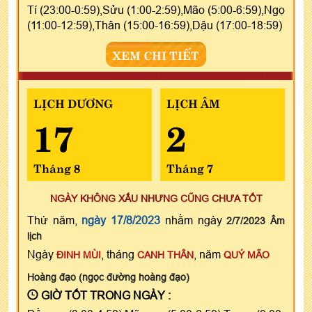
Tí (23:00-0:59),Sửu (1:00-2:59),Mão (5:00-6:59),Ngọ
(11:00-12:59),Thân (15:00-16:59),Dậu (17:00-18:59)
XEM CHI TIẾT
LỊCH DƯƠNG
LỊCH ÂM
17
2
Tháng 8
Tháng 7
NGÀY KHÔNG XẤU NHƯNG CŨNG CHƯA TỐT
Thứ năm,
ngày 17/8/2023
nhằm ngày
2/7/2023 Âm
lịch
Ngày
, tháng
, năm
ĐINH MÙI
CANH THÂN
QUÝ MÃO
Hoàng đạo (ngọc đường hoàng đạo)
GIỜ TỐT TRONG NGÀY :