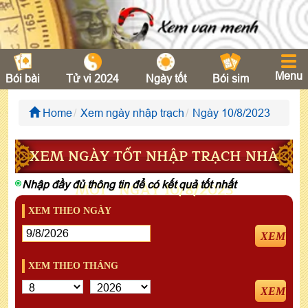
Menu
Bói bài
Tử vi 2024
Ngày tốt
Bói sim
Home
Xem ngày nhập trạch
Ngày 10/8/2023
XEM NGÀY TỐT NHẬP TRẠCH NHÀ
Nhập đầy đủ thông tin để có kết quả tốt nhất
MỚI - NGÀY 10/8/2023
XEM THEO NGÀY
XEM
XEM THEO THÁNG
XEM