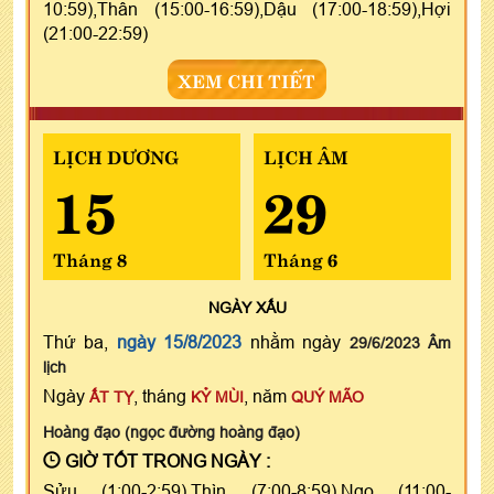
10:59),Thân (15:00-16:59),Dậu (17:00-18:59),Hợi
(21:00-22:59)
XEM CHI TIẾT
LỊCH DƯƠNG
LỊCH ÂM
15
29
Tháng 8
Tháng 6
NGÀY
XẤU
Thứ ba,
ngày 15/8/2023
nhằm ngày
29/6/2023 Âm
lịch
Ngày
, tháng
, năm
ẤT TỴ
KỶ MÙI
QUÝ MÃO
Hoàng đạo (ngọc đường hoàng đạo)
GIỜ TỐT TRONG NGÀY :
Sửu (1:00-2:59),Thìn (7:00-8:59),Ngọ (11:00-