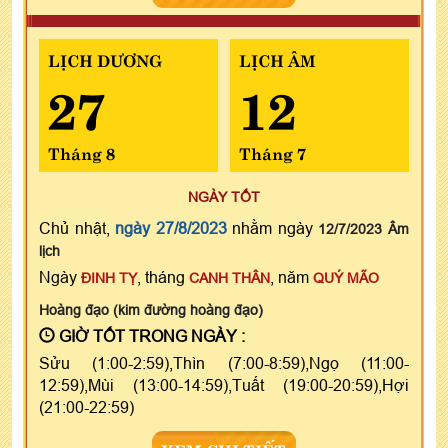
LỊCH DƯƠNG
LỊCH ÂM
27
12
Tháng 8
Tháng 7
NGÀY TỐT
Chủ nhật,
ngày 27/8/2023
nhằm ngày
12/7/2023 Âm
lịch
Ngày
, tháng
, năm
ĐINH TỴ
CANH THÂN
QUÝ MÃO
Hoàng đạo (kim đường hoàng đạo)
GIỜ TỐT TRONG NGÀY :
Sửu (1:00-2:59),Thìn (7:00-8:59),Ngọ (11:00-
12:59),Mùi (13:00-14:59),Tuất (19:00-20:59),Hợi
(21:00-22:59)