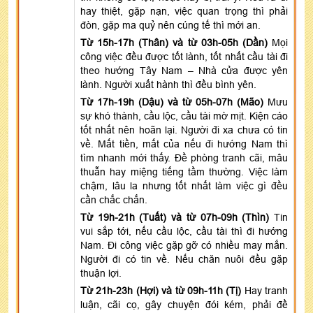
hay thiệt, gặp nạn, việc quan trọng thì phải
đòn, gặp ma quỷ nên cúng tế thì mới an.
Từ 15h-17h (Thân) và từ 03h-05h (Dần)
Mọi
công việc đều được tốt lành, tốt nhất cầu tài đi
theo hướng Tây Nam – Nhà cửa được yên
lành. Người xuất hành thì đều bình yên.
Từ 17h-19h (Dậu) và từ 05h-07h (Mão)
Mưu
sự khó thành, cầu lộc, cầu tài mờ mịt. Kiện cáo
tốt nhất nên hoãn lại. Người đi xa chưa có tin
về. Mất tiền, mất của nếu đi hướng Nam thì
tìm nhanh mới thấy. Đề phòng tranh cãi, mâu
thuẫn hay miệng tiếng tầm thường. Việc làm
chậm, lâu la nhưng tốt nhất làm việc gì đều
cần chắc chắn.
Từ 19h-21h (Tuất) và từ 07h-09h (Thìn)
Tin
vui sắp tới, nếu cầu lộc, cầu tài thì đi hướng
Nam. Đi công việc gặp gỡ có nhiều may mắn.
Người đi có tin về. Nếu chăn nuôi đều gặp
thuận lợi.
Từ 21h-23h (Hợi) và từ 09h-11h (Tị)
Hay tranh
luận, cãi cọ, gây chuyện đói kém, phải đề