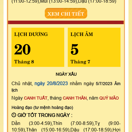
(11:00-12:59),Mùi (13:00-14:59),Dậu (17:00-18:59)
XEM CHI TIẾT
LỊCH DƯƠNG
LỊCH ÂM
20
5
Tháng 8
Tháng 7
NGÀY
XẤU
Chủ nhật,
ngày 20/8/2023
nhằm ngày
5/7/2023 Âm
lịch
Ngày
, tháng
, năm
CANH TUẤT
CANH THÂN
QUÝ MÃO
Hoàng đạo (tư mệnh hoàng đạo)
GIỜ TỐT TRONG NGÀY :
Dần (3:00-4:59),Thìn (7:00-8:59),Tỵ (9:00-
10:59),Thân (15:00-16:59),Dậu (17:00-18:59),Hợi