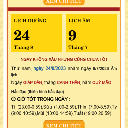
XEM CHI TIẾT
LỊCH DƯƠNG
LỊCH ÂM
24
9
Tháng 8
Tháng 7
NGÀY KHÔNG XẤU NHƯNG CŨNG CHƯA TỐT
Thứ năm,
ngày 24/8/2023
nhằm ngày
9/7/2023 Âm
lịch
Ngày
, tháng
, năm
GIÁP DẦN
CANH THÂN
QUÝ MÃO
Hắc đạo (thiên hình hắc đạo)
GIỜ TỐT TRONG NGÀY :
Tí (23:00-0:59),Sửu (1:00-2:59),Thìn (7:00-8:59),Tỵ
(9:00-10:59),Mùi (13:00-14:59),Tuất (19:00-20:59)
XEM CHI TIẾT