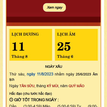
LỊCH DƯƠNG
LỊCH ÂM
11
25
Tháng 8
Tháng 6
NGÀY
XẤU
Thứ sáu,
ngày 11/8/2023
nhằm ngày
25/6/2023 Âm
lịch
Ngày
, tháng
, năm
TÂN SỬU
KỶ MÙI
QUÝ MÃO
Hắc đạo (chu tước hắc đạo)
GIỜ TỐT TRONG NGÀY :
Dần (3:00-4:59),Mão (5:00-6:59),Tỵ (9:00-