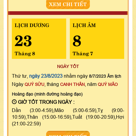
XEM CHI TIẾT
LỊCH DƯƠNG
LỊCH ÂM
23
8
Tháng 8
Tháng 7
NGÀY TỐT
Thứ tư,
ngày 23/8/2023
nhằm ngày
8/7/2023 Âm lịch
Ngày
, tháng
, năm
QUÝ SỬU
CANH THÂN
QUÝ MÃO
Hoàng đạo (minh đường hoàng đạo)
GIỜ TỐT TRONG NGÀY :
Dần (3:00-4:59),Mão (5:00-6:59),Tỵ (9:00-
10:59),Thân (15:00-16:59),Tuất (19:00-20:59),Hợi
(21:00-22:59)