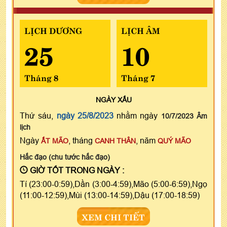
LỊCH DƯƠNG
LỊCH ÂM
25
10
Tháng 8
Tháng 7
NGÀY
XẤU
Thứ sáu,
ngày 25/8/2023
nhằm ngày
10/7/2023 Âm
lịch
Ngày
, tháng
, năm
ẤT MÃO
CANH THÂN
QUÝ MÃO
Hắc đạo (chu tước hắc đạo)
GIỜ TỐT TRONG NGÀY :
Tí (23:00-0:59),Dần (3:00-4:59),Mão (5:00-6:59),Ngọ
(11:00-12:59),Mùi (13:00-14:59),Dậu (17:00-18:59)
XEM CHI TIẾT