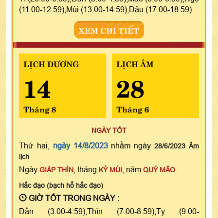
(11:00-12:59),Mùi (13:00-14:59),Dậu (17:00-18:59)
XEM CHI TIẾT
LỊCH DƯƠNG
LỊCH ÂM
14
28
Tháng 8
Tháng 6
NGÀY TỐT
Thứ hai,
ngày 14/8/2023
nhằm ngày
28/6/2023 Âm
lịch
Ngày
, tháng
, năm
GIÁP THÌN
KỶ MÙI
QUÝ MÃO
Hắc đạo (bạch hổ hắc đạo)
GIỜ TỐT TRONG NGÀY :
Dần (3:00-4:59),Thìn (7:00-8:59),Tỵ (9:00-