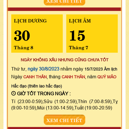
XEM CHI TIẾT
LỊCH DƯƠNG
LỊCH ÂM
30
15
Tháng 8
Tháng 7
NGÀY KHÔNG XẤU NHƯNG CŨNG CHƯA TỐT
Thứ tư,
ngày 30/8/2023
nhằm ngày
15/7/2023 Âm lịch
Ngày
, tháng
, năm
CANH THÂN
CANH THÂN
QUÝ MÃO
Hắc đạo (thiên lao hắc đạo)
GIỜ TỐT TRONG NGÀY :
Tí (23:00-0:59),Sửu (1:00-2:59),Thìn (7:00-8:59),Tỵ
(9:00-10:59),Mùi (13:00-14:59),Tuất (19:00-20:59)
XEM CHI TIẾT