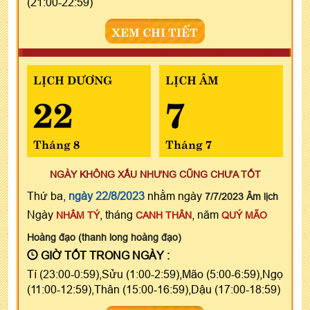
(21:00-22:59)
XEM CHI TIẾT
LỊCH DƯƠNG
LỊCH ÂM
22
7
Tháng 8
Tháng 7
NGÀY KHÔNG XẤU NHƯNG CŨNG CHƯA TỐT
Thứ ba,
ngày 22/8/2023
nhằm ngày
7/7/2023 Âm lịch
Ngày
, tháng
, năm
NHÂM TÝ
CANH THÂN
QUÝ MÃO
Hoàng đạo (thanh long hoàng đạo)
GIỜ TỐT TRONG NGÀY :
Tí (23:00-0:59),Sửu (1:00-2:59),Mão (5:00-6:59),Ngọ
(11:00-12:59),Thân (15:00-16:59),Dậu (17:00-18:59)