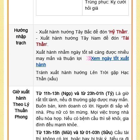
Trùng phục: Kỵ cưới
hỏi giá
Hướng
- Xuất hành hướng Tây Bắc để đón '
Hỷ Thần
'.
nhập
- Xuất hành hướng Tây Nam để đón '
Tài
trạch
Thần
'.
Xuất hành nhằm ngày tốt sẽ càng được nhiều
may mắn và thuận lợi
Xem ngày tốt xuất
hành
Tránh xuất hành hướng Lên Trời gặp Hạc
Thần (xấu)
Giờ xuất
Từ 11h-13h (Ngọ) và từ 23h-01h (Tý)
Là giờ
hành
rất tốt lành, nếu đi thường gặp được may mắn.
Theo Lý
Buôn bán, kinh doanh có lời. Người đi sắp về
Thuần
nhà. Phụ nữ có tin mừng. Mọi việc trong nhà
Phong
đều hòa hợp. Nếu có bệnh cầu thì sẽ khỏi, gia
đình đều mạnh khỏe.
Từ 13h-15h (Mùi) và từ 01-03h (Sửu)
Cầu tài
thì không có lợi, hoặc hay bị trái ý. Nếu ra đi