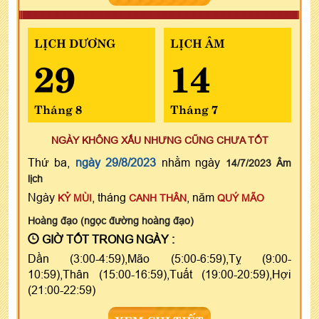
LỊCH DƯƠNG
LỊCH ÂM
29
14
Tháng 8
Tháng 7
NGÀY KHÔNG XẤU NHƯNG CŨNG CHƯA TỐT
Thứ ba,
ngày 29/8/2023
nhằm ngày
14/7/2023 Âm
lịch
Ngày
, tháng
, năm
KỶ MÙI
CANH THÂN
QUÝ MÃO
Hoàng đạo (ngọc đường hoàng đạo)
GIỜ TỐT TRONG NGÀY :
Dần (3:00-4:59),Mão (5:00-6:59),Tỵ (9:00-
10:59),Thân (15:00-16:59),Tuất (19:00-20:59),Hợi
(21:00-22:59)