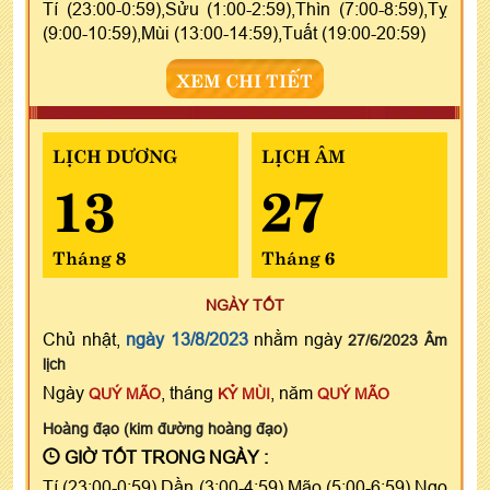
Tí (23:00-0:59),Sửu (1:00-2:59),Thìn (7:00-8:59),Tỵ
(9:00-10:59),Mùi (13:00-14:59),Tuất (19:00-20:59)
XEM CHI TIẾT
LỊCH DƯƠNG
LỊCH ÂM
13
27
Tháng 8
Tháng 6
NGÀY TỐT
Chủ nhật,
ngày 13/8/2023
nhằm ngày
27/6/2023 Âm
lịch
Ngày
, tháng
, năm
QUÝ MÃO
KỶ MÙI
QUÝ MÃO
Hoàng đạo (kim đường hoàng đạo)
GIỜ TỐT TRONG NGÀY :
Tí (23:00-0:59),Dần (3:00-4:59),Mão (5:00-6:59),Ngọ