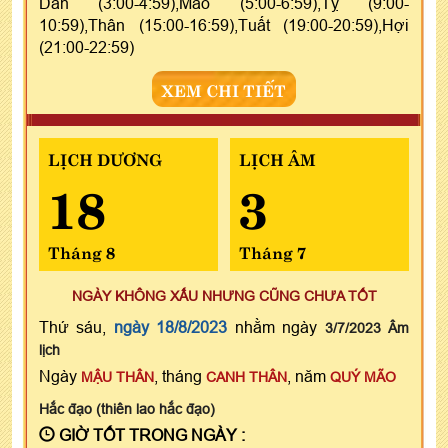
Dần (3:00-4:59),Mão (5:00-6:59),Tỵ (9:00-
10:59),Thân (15:00-16:59),Tuất (19:00-20:59),Hợi
(21:00-22:59)
XEM CHI TIẾT
LỊCH DƯƠNG
LỊCH ÂM
18
3
Tháng 8
Tháng 7
NGÀY KHÔNG XẤU NHƯNG CŨNG CHƯA TỐT
Thứ sáu,
ngày 18/8/2023
nhằm ngày
3/7/2023 Âm
lịch
Ngày
, tháng
, năm
MẬU THÂN
CANH THÂN
QUÝ MÃO
Hắc đạo (thiên lao hắc đạo)
GIỜ TỐT TRONG NGÀY :