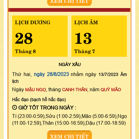
XEM CHI TIẾT
LỊCH DƯƠNG
LỊCH ÂM
28
13
Tháng 8
Tháng 7
NGÀY
XẤU
Thứ hai,
ngày 28/8/2023
nhằm ngày
13/7/2023 Âm
lịch
Ngày
, tháng
, năm
MẬU NGỌ
CANH THÂN
QUÝ MÃO
Hắc đạo (bạch hổ hắc đạo)
GIỜ TỐT TRONG NGÀY :
Tí (23:00-0:59),Sửu (1:00-2:59),Mão (5:00-6:59),Ngọ
(11:00-12:59),Thân (15:00-16:59),Dậu (17:00-18:59)
XEM CHI TIẾT