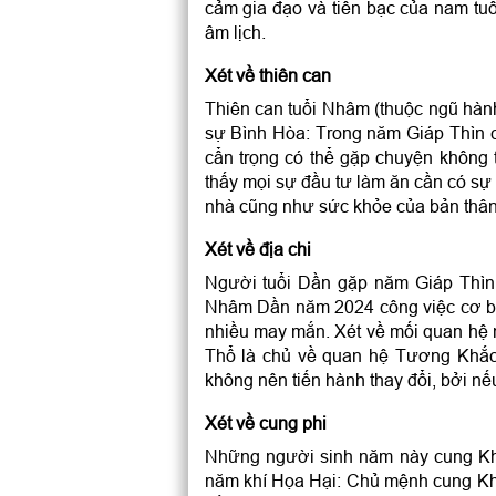
cảm gia đạo và tiền bạc của nam tuổ
âm lịch.
Xét về thiên can
Thiên can tuổi Nhâm (thuộc ngũ hành
sự Bình Hòa: Trong năm Giáp Thìn c
cẩn trọng có thể gặp chuyện không
thấy mọi sự đầu tư làm ăn cần có sự 
nhà cũng như sức khỏe của bản thân
Xét về địa chi
Người tuổi Dần gặp năm Giáp Thìn 
Nhâm Dần năm 2024 công việc cơ bả
nhiều may mắn. Xét về mối quan hệ n
Thổ là chủ về quan hệ Tương Khắc
không nên tiến hành thay đổi, bởi n
Xét về cung phi
Những người sinh năm này cung Kh
năm khí Họa Hại: Chủ mệnh cung Khô