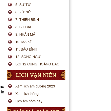
5. SƯ TỬ
6. XỬ NỮ
7. THIÊN BÌNH
8. BÒ CẠP
9. NHÂN MÃ
10. MA KẾT
11. BẢO BÌNH
12. SONG NGƯ
BÓI 12 CUNG HOÀNG ĐẠO
LỊCH VẠN NIÊN
sao
Xem lịch âm dương 2023
 là
Xem lịch tháng
Lịch âm hôm nay