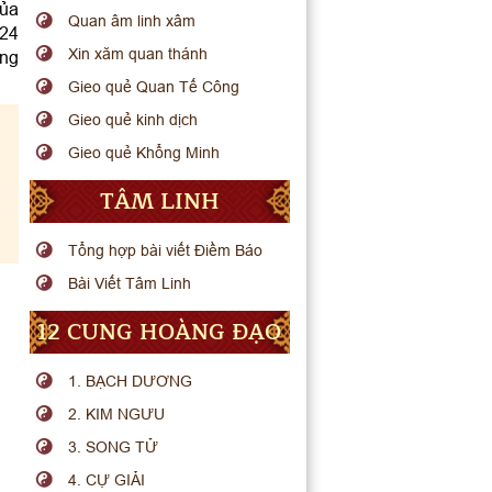
của
Quan âm linh xâm
024
Xin xăm quan thánh
ông
Gieo quẻ Quan Tế Công
Gieo quẻ kinh dịch
Gieo quẻ Khổng Minh
TÂM LINH
Tổng hợp bài viết Điềm Báo
Bài Viết Tâm Linh
12 CUNG HOÀNG ĐẠO
1. BẠCH DƯƠNG
2. KIM NGƯU
3. SONG TỬ
4. CỰ GIẢI