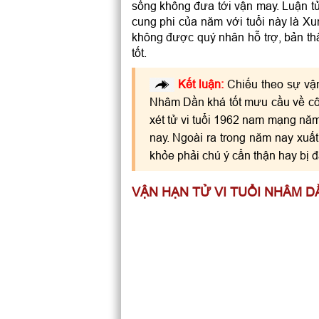
sống không đưa tới vận may. Luận 
cung phi của năm với tuổi này là Xu
không được quý nhân hỗ trợ, bản thâ
tốt.
Kết luận:
Chiếu theo sự vậ
Nhâm Dần khá tốt mưu cầu về công
xét tử vi tuổi 1962 nam mạng năm
nay. Ngoài ra trong năm nay xuất
khỏe phải chú ý cẩn thận hay bị
VẬN HẠN TỬ VI TUỔI NHÂM D