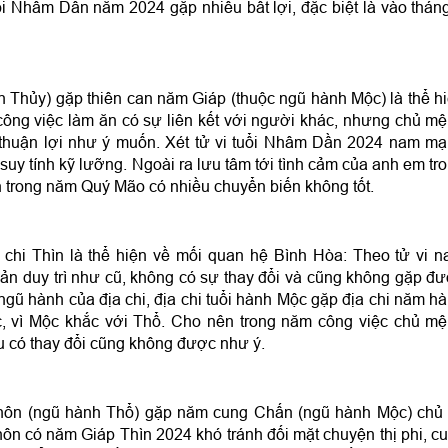
i Nhâm Dần năm 2024 gặp nhiều bất lợi, đặc biệt là vào thán
 Thủy) gặp thiên can năm Giáp (thuộc ngũ hành Mộc) là thể h
ông việc làm ăn có sự liên kết với người khác, nhưng chủ m
 thuận lợi như ý muốn. Xét tử vi tuổi Nhâm Dần 2024 nam m
suy tính kỹ lưỡng. Ngoài ra lưu tâm tới tình cảm của anh em tr
 trong năm Quý Mão có nhiều chuyển biến không tốt.
chi Thìn là thể hiện về mối quan hệ Bình Hòa: Theo tử vi 
n duy trì như cũ, không có sự thay đổi và cũng không gặp đ
gũ hành của địa chi, địa chi tuổi hành Mộc gặp địa chi năm h
, vì Mộc khắc với Thổ. Cho nên trong năm công việc chủ m
ếu có thay đổi cũng không được như ý.
ôn (ngũ hành Thổ) gặp năm cung Chấn (ngũ hành Mộc) chủ
n có năm Giáp Thìn 2024 khó tránh đối mặt chuyện thị phi, c