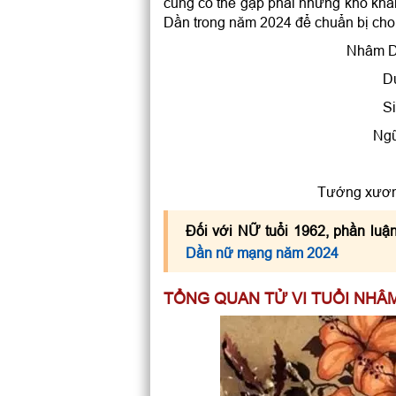
cũng có thể gặp phải những khó khă
Năm 2024 nam mạng tuổi 19
Dần trong năm 2024 để chuẩn bị ch
Nam tuổi Nhâm Dần năm 2
Hướng tốt xuất hành đầu n
Nhâm D
D
Si
Ngũ
Tướng xương
Đối với NỮ tuổi 1962, phần luậ
Dần nữ mạng năm 2024
TỔNG QUAN TỬ VI TUỔI NHÂ