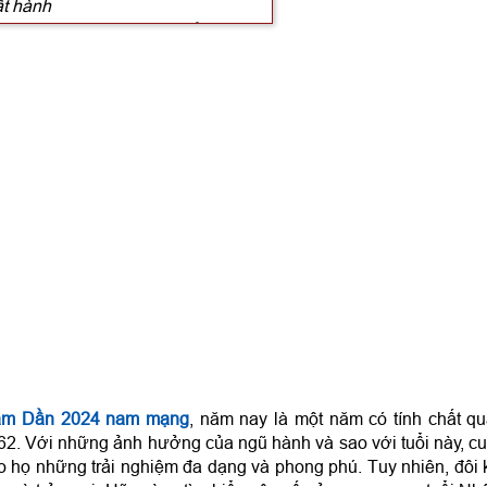
ất hành
024 nam mạng 12 tháng (ÂL)
nam mạng theo tháng sinh
 nam mạng năm 2024
Nhâm Dần 2024 nam mạng
, năm nay là một năm có tính chất q
 năm 2024 hợp tuổi nào?
62. Với những ảnh hưởng của ngũ hành và sao với tuổi này, c
 họ những trải nghiệm đa dạng và phong phú. Tuy nhiên, đôi 
 làm nhà năm 2024 tốt hay xấu?