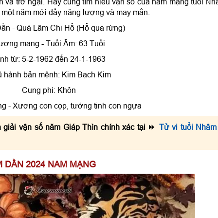
n và trở ngại. Hãy cùng tìm hiểu vận số của nam mạng tuổi N
62 mua xe, mua nhà tốt không?
o một năm mới đầy năng lượng và may mắn.
024 hợp màu nào?
ăm
ần - Quá Lâm Chi Hổ (Hổ qua rừng)
ương mạng - Tuổi Âm: 63 Tuổi
nh từ: 5-2-1962 đến 24-1-1963
 hành bản mệnh: Kim Bạch Kim
Cung phi: Khôn
 - Xương con cọp, tướng tinh con ngựa
n giải vận số năm Giáp Thìn chính xác tại ⏩
Tử vi tuổi Nhâm
M DẦN 2024 NAM MẠNG