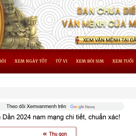
BÓI
XEM NGÀY TỐT
TỬ VI
XEM BÓI SIM
XEM TUỔI
Theo dõi Xemvanmenh trên
m Dần 2024 nam mạng chi tiết, chuẩn xác!
Thu gọn