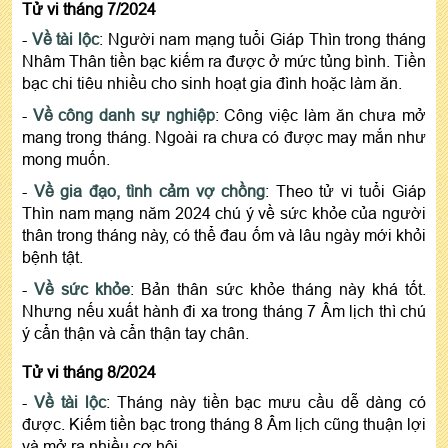
Tử vi tháng 7/2024
-
Về tài lộc
: Người nam mạng tuổi Giáp Thìn trong tháng
Nhâm Thân tiền bạc kiếm ra được ở mức tủng bình. Tiền
bạc chi tiêu nhiều cho sinh hoạt gia đình hoặc làm ăn.
-
Về công danh sự nghiệp
: Công việc làm ăn chưa mở
mang trong tháng. Ngoài ra chưa có được may mắn như
mong muốn.
-
Về gia đạo, tình cảm vợ chồng
: Theo tử vi tuổi Giáp
Thìn nam mạng năm 2024 chú ý về sức khỏe của người
thân trong tháng này, có thể đau ốm và lâu ngày mới khỏi
bệnh tật.
-
Về sức khỏe
: Bản thân sức khỏe tháng này khá tốt.
Nhưng nếu xuất hành đi xa trong tháng 7 Âm lịch thì chú
ý cẩn thận và cẩn thận tay chân.
Tử vi tháng 8/2024
-
Về tài lộc
: Tháng này tiền bạc mưu cầu dễ dàng có
được. Kiếm tiền bạc trong tháng 8 Âm lịch cũng thuận lợi
và mở ra nhiều cơ hội.