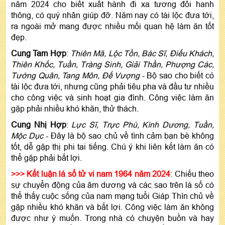
năm 2024 cho biết xuất hành đi xa tương đối hanh
thông, có quý nhân giúp đỡ. Năm nay có tài lộc đưa tới,
ra ngoài mở mang được nhiều mối quan hệ làm ăn tốt
đẹp.
Cung Tam Hợp
:
Thiên Mã, Lộc Tồn, Bác Sĩ, Điếu Khách,
Thiên Khốc, Tuần, Tràng Sinh, Giải Thần, Phượng Các,
Tướng Quân, Tang Môn, Đế Vượng
- Bộ sao cho biết có
tài lộc đưa tới, nhưng cũng phải tiêu pha và đầu tư nhiều
cho công việc và sinh hoạt gia đình. Công việc làm ăn
gặp phải nhiều khó khăn, thử thách.
Cung Nhị Hợp
:
Lực Sĩ, Trực Phù, Kình Dương, Tuần,
Mộc Dục
- Đây là bộ sao chủ về tình cảm bạn bè không
tốt, dễ gặp thị phi tai tiếng. Chú ý khi liên kết làm ăn có
thể gặp phải bất lợi.
>>> Kết luận lá số tử vi nam 1964 năm 2024
: Chiếu theo
sự chuyển động của âm dương và các sao trên lá số có
thể thấy cuộc sống của nam mạng tuổi Giáp Thìn chủ về
gặp nhiều khó khăn và bất lợi. Công việc làm ăn không
được như ý muốn. Trong nhà có chuyện buồn và hay