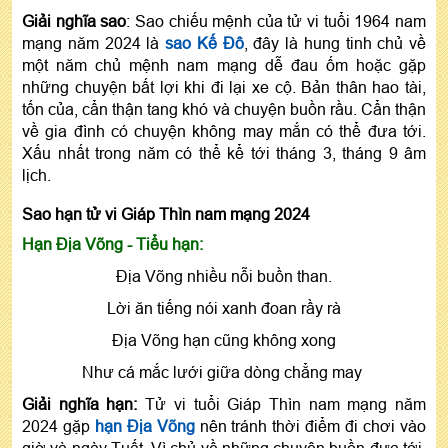
Giải nghĩa sao
: Sao chiếu mệnh của tử vi tuổi 1964 nam
mạng năm 2024 là
sao Kế Đô
, đây là hung tinh chủ về
một năm chủ mệnh nam mạng dễ đau ốm hoặc gặp
những chuyện bất lợi khi đi lại xe cộ. Bản thân hao tài,
tốn của, cẩn thận tang khó và chuyện buồn rầu. Cẩn thận
về gia đình có chuyện không may mắn có thể đưa tới.
Xấu nhất trong năm có thể kể tới tháng 3, tháng 9 âm
lịch.
Sao hạn tử vi Giáp Thìn nam mạng 2024
Hạn Địa Võng - Tiểu hạn:
Địa Võng nhiều nỗi buồn than.
Lời ăn tiếng nói xanh đoan rầy rà
Ðịa Võng hạn cũng không xong
Như cá mắc lưới giữa dòng chẳng may
Giải nghĩa hạn:
Tử vi tuổi Giáp Thìn nam mạng năm
2024 gặp
hạn Địa Võng
nên tránh thời điểm đi chơi vào