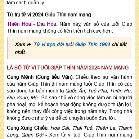
tâm cách quản lý.
Tứ trụ tử vi 2024 Giáp Thìn nam mạng
Thiên Hòa - Địa Hòa:
Năm này, vận số của tuổi Giáp
Thìn nam mạng không có tiến triển tích cực hơn.
Xem ⏩
Tử vi trọn đời tuổi Giáp Thìn 1964
chi tiết
nhất
LÁ SỐ TỬ VI TUỔI GIÁP THÌN NĂM 2024 NAM MẠNG
Cung Mệnh (Cung tiểu Vận):
Chiếu theo sự vận hành
của năm Giáp Thìn thì nam mạng tuổi Giáp Thìn có các
sao đóng tại bản mệnh là
Quốc Ấn, Tuế Phá, Thiên Hư,
Địa Võng, Mộ
- Bộ sao chủ về công việc làm ăn bị người
phá hoại, mọi kế hoạch hoạt động không được thuận lợi,
không nên thay đổi công việc trong năm này. Trong nhà
không được như ý và dễ có chuyện buồn đưa tới.
Cung Xung Chiếu
:
Hoa Cái, Thái Tuế, Thiên La, Thanh
Long, Quan Đới
- Xem tử vi tuổi Giáp Thìn nam mạng