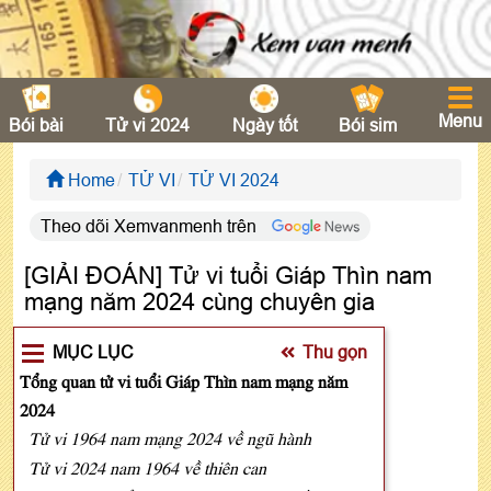
Menu
Bói bài
Tử vi 2024
Ngày tốt
Bói sim
Home
TỬ VI
TỬ VI 2024
Theo dõi Xemvanmenh trên
[GIẢI ĐOÁN] Tử vi tuổi Giáp Thìn nam
mạng năm 2024 cùng chuyên gia
MỤC LỤC
Thu gọn
Tổng quan tử vi tuổi Giáp Thìn nam mạng năm
2024
Tử vi 1964 nam mạng 2024 về ngũ hành
Tử vi 2024 nam 1964 về thiên can