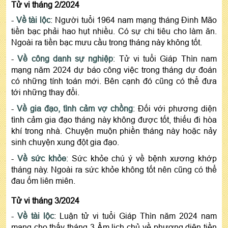
Tử vi tháng 2/2024
-
Về tài lộc
: Người tuổi 1964 nam mạng tháng Đinh Mão
tiền bạc phải hao hụt nhiều. Có sự chi tiêu cho làm ăn.
Ngoài ra tiền bạc mưu cầu trong tháng này không tốt.
-
Về công danh sự nghiệp
: Tử vi tuổi Giáp Thìn nam
mạng năm 2024 dự báo công việc trong tháng dự đoán
có những tính toán mới. Bên cạnh đó cũng có thể đưa
tới những thay đổi.
-
Về gia đạo, tình cảm vợ chồng
: Đối với phương diện
tình cảm gia đạo tháng này không được tốt, thiếu đi hòa
khí trong nhà. Chuyện muộn phiền tháng này hoặc nảy
sinh chuyện xung đột gia đạo.
-
Về sức khỏe
: Sức khỏe chú ý về bệnh xương khớp
tháng này. Ngoài ra sức khỏe không tốt nên cũng có thể
đau ốm liên miên.
Tử vi tháng 3/2024
-
Về tài lộc
: Luận tử vi tuổi Giáp Thìn năm 2024 nam
mạng cho thấy tháng 3 Âm lịch chủ về phương diện tiền