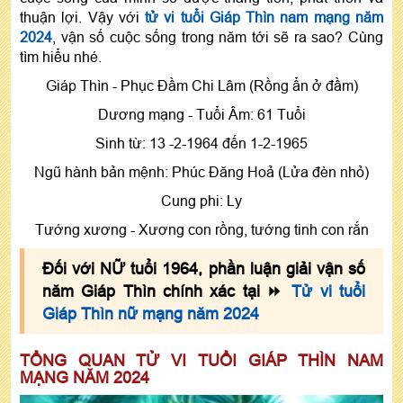
Nam mạng tuổi 1964 làm ăn năm 2024 hợp tuổi
thuận lợi. Vậy với
tử vi tuổi Giáp Thìn nam mạng năm
2024
, vận số cuộc sống trong năm tới sẽ ra sao? Cùng
nào?
tìm hiểu nhé.
Nam tuổi Thìn 1964 động thổ làm nhà năm 2024
tốt hay xấu?
Giáp Thìn - Phục Đầm Chi Lâm (Rồng ẩn ở đầm)
Năm 2024 nam mạng tuổi 1964 mua xe, mua nhà
Dương mạng - Tuổi Âm: 61 Tuổi
tốt không?
Sinh từ: 13 -2-1964 đến 1-2-1965
Nam tuổi Giáp Thìn năm 2024 hợp màu nào?
Ngũ hành bản mệnh: Phúc Ðăng Hoả (Lửa đèn nhỏ)
Cung phi: Ly
Tướng xương - Xương con rồng, tướng tinh con rắn
Đối với NỮ tuổi 1964, phần luận giải vận số
năm Giáp Thìn chính xác tại ⏩
Tử vi tuổi
Giáp Thìn nữ mạng năm 2024
TỔNG QUAN TỬ VI TUỔI GIÁP THÌN NAM
MẠNG NĂM 2024