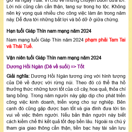
giờ và ngày Tuất. Vì chủ về những chuyện buồn đưa tới.
Lời nói cũng cần cẩn thận, tang sự trong họ tộc. Không
nên kỳ vọng quá nhiều cho công việc làm ăn trong năm
này. Dễ đưa tới những bất lợi và bỏ dở ở giữa chừng.
Hạn tuổi Giáp Thìn nam mạng năm 2024
Nam mạng tuổi Giáp Thìn năm 2024
phạm phải Tam Tai
và Thái Tuế.
Vận niên tuổi Giáp Thìn nam mạng năm 2024
Dương Hồi Ngàn (Dê về suối) => Tốt
Giải nghĩa:
Dương Hồi Ngàn tương ứng với hình tượng
của Dê về được với rừng núi. Theo đó có thể tha hồ
thưởng thức những tươi tốt của cỏ cây, hoa quả, thỏa chí
tang bồng. Trong năm người này gặp dịp cho phát triển
công việc kinh doanh, triển vọng cho sự nghiệp. Bên
cạnh đó cũng gặp được bạn tốt và gia đình đưa tới tin
vui về việc thêm người. Nếu bản thân người này biết
cách kiềm chế thì kết quả tốt đẹp bền lâu. Ngoài ra chú ý
tham gia giao thông cẩn thận, tiền bạc hay tài sản lưu