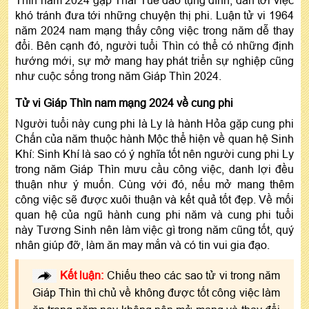
Thìn năm 2024 gặp Thái Tuế đáo tụng đình, dẫn tới việc
khó tránh đưa tới những chuyện thị phi. Luận tử vi 1964
năm 2024 nam mạng thấy công việc trong năm dễ thay
đổi. Bên cạnh đó, người tuổi Thìn có thể có những định
hướng mới, sự mở mang hay phát triển sự nghiệp cũng
như cuộc sống trong năm Giáp Thìn 2024.
Tử vi Giáp Thìn nam mạng 2024 về cung phi
Người tuổi này cung phi là Ly là hành Hỏa gặp cung phi
Chấn của năm thuộc hành Mộc thể hiện về quan hệ Sinh
Khí: Sinh Khí là sao có ý nghĩa tốt nên người cung phi Ly
trong năm Giáp Thìn mưu cầu công việc, danh lợi đều
thuận như ý muốn. Cùng với đó, nếu mở mang thêm
công việc sẽ được xuôi thuận và kết quả tốt đẹp. Về mối
quan hệ của ngũ hành cung phi năm và cung phi tuổi
này Tương Sinh nên làm việc gì trong năm cũng tốt, quý
nhân giúp đỡ, làm ăn may mắn và có tin vui gia đạo.
Kết luận:
Chiếu theo các sao tử vi trong năm
Giáp Thìn thì chủ về không được tốt công việc làm