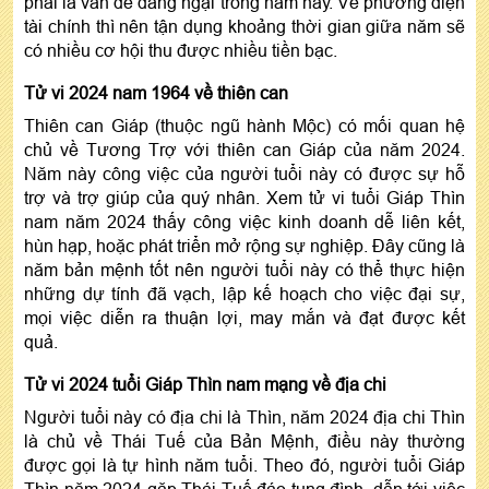
phải là vấn đề đáng ngại trong năm này. Về phương diện
tài chính thì nên tận dụng khoảng thời gian giữa năm sẽ
có nhiều cơ hội thu được nhiều tiền bạc.
Tử vi 2024 nam 1964 về thiên can
Thiên can Giáp (thuộc ngũ hành Mộc) có mối quan hệ
chủ về Tương Trợ với thiên can Giáp của năm 2024.
Năm này công việc của người tuổi này có được sự hỗ
trợ và trợ giúp của quý nhân. Xem tử vi tuổi Giáp Thìn
nam năm 2024 thấy công việc kinh doanh dễ liên kết,
hùn hạp, hoặc phát triển mở rộng sự nghiệp. Đây cũng là
năm bản mệnh tốt nên người tuổi này có thể thực hiện
những dự tính đã vạch, lập kế hoạch cho việc đại sự,
mọi việc diễn ra thuận lợi, may mắn và đạt được kết
quả.
Tử vi 2024 tuổi Giáp Thìn nam mạng về địa chi
Người tuổi này có địa chi là Thìn, năm 2024 địa chi Thìn
là chủ về Thái Tuế của Bản Mệnh, điều này thường
được gọi là tự hình năm tuổi. Theo đó, người tuổi Giáp