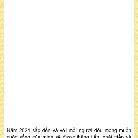
tháng (ÂL)
Tử vi tháng 1/2024
Tử vi tháng 2/2024
Tử vi tháng 3/2024
Tử vi tháng 4/2024
Tử vi tháng 5/2024
Tử vi tháng 6/2024
Tử vi tháng 7/2024
Tử vi tháng 8/2024
Tử vi tháng 9/2024
Tử vi tháng 10/2024
Tử vi tháng 11/2024
Tử vi tháng 12/2024
Tử vi tuổi Giáp Thìn năm 2024 nam mạng theo
tháng sinh
Phong thủy hợp tuổi Giáp Thìn nam mạng năm
Năm 2024 sắp đến và với mỗi người đều mong muốn
2024
cuộc sống của mình sẽ được thăng tiến, phát triển và