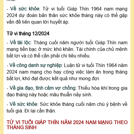
-
Về sức khỏe
: Tử vi tuổi Giáp Thìn 1964 nam mạng
2024 dự đoán bản thân sức khỏe tháng này có thể gặp
vấn đề liên quan tới huyết áp.
Tử vi tháng 12/2024
-
Về tài lộc
: Tháng cuối năm người tuổi Giáp Thìn nam
mạng tiền bạc ở mức khó khăn. Tài chính của chủ mệnh
bất lợi và có thể cần phải chi tiêu nhiều.
-
Về công danh sự nghiệp
: Luận tử vi tuổi Thìn 1964 năm
2024 nam mạng cho hay công việc làm ăn trong tháng
bất lợi, khó đạt được kết quả như mong đợi.
-
Về gia đạo, tình cảm vợ chồng
: Thiếu hòa khí trong gia
đạo tháng này hoặc mâu thuẫn nảy sinh.
-
Về sức khỏe
: Sức khỏe tháng cuối năm chú ý bệnh về
tuổi già. Đi lại cẩn thận.
TỬ VI TUỔI GIÁP THÌN NĂM 2024 NAM MẠNG THEO
THÁNG SINH