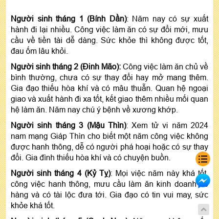
Người sinh tháng 1 (Bính Dần)
: Năm nay có sự xuất
hành đi lại nhiều. Công việc làm ăn có sự đổi mới, mưu
cầu về tiền tài dễ dàng. Sức khỏe thì không được tốt,
đau ốm lâu khỏi.
Người sinh tháng 2 (Đinh Mão):
Công việc làm ăn chủ về
bình thường, chưa có sự thay đổi hay mở mang thêm.
Gia đạo thiếu hòa khí và có mâu thuẫn. Quan hệ ngoại
giao và xuất hành đi xa tốt, kết giao thêm nhiều mối quan
hệ làm ăn. Năm nay chú ý bệnh về xương khớp.
Người sinh tháng 3 (Mậu Thìn)
: Xem tử vi năm 2024
nam mạng Giáp Thìn cho biết một năm công việc không
được hanh thông, dễ có người phá hoại hoặc có sự thay
đổi. Gia đình thiếu hòa khí và có chuyện buồn.
Người sinh tháng 4 (Kỷ Tỵ)
: Mọi việc năm này khá tốt,
công việc hanh thông, mưu cầu làm ăn kinh doanh dễ
hàng và có tài lộc đưa tới. Gia đạo có tin vui may, sức
khỏe khá tốt.