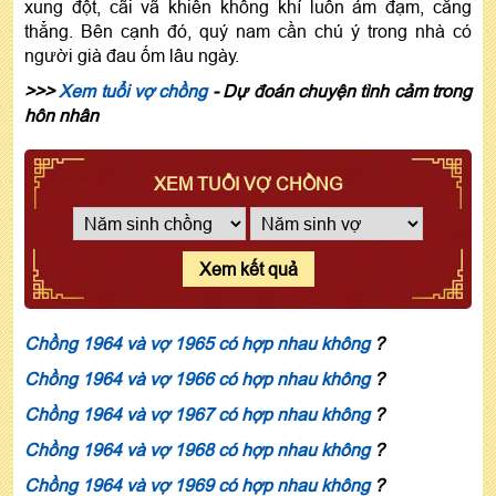
xung đột, cãi vã khiến không khí luôn ảm đạm, căng
thẳng. Bên cạnh đó, quý nam cần chú ý trong nhà có
người già đau ốm lâu ngày.
>>>
Xem tuổi vợ chồng
- Dự đoán chuyện tình cảm trong
hôn nhân
XEM TUỔI VỢ CHỒNG
Xem kết quả
Chồng 1964 và vợ 1965 có hợp nhau không
?
Chồng 1964 và vợ 1966 có hợp nhau không
?
Chồng 1964 và vợ 1967 có hợp nhau không
?
Chồng 1964 và vợ 1968 có hợp nhau không
?
Chồng 1964 và vợ 1969 có hợp nhau không
?