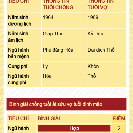
TIÊU CHÍ
THÔNG TIN
THÔNG TIN
TUỔI CHỒNG
TUỔI VỢ
Năm sinh
1964
1969
dương lịch
Năm sinh
Giáp Thìn
Kỷ Dậu
âm lịch
Ngũ hành
Phú đăng Hỏa
Đại dịch Thổ
bản mệnh
Cung phi
Ly
Khôn
Ngũ hành
Hỏa
Thổ
cung phi
Bình giải chồng tuổi ất sửu vợ tuổi đinh mão
TIÊU CHÍ
BÌNH GIẢI
ĐIỂM
Ngũ hành
Hợp
2