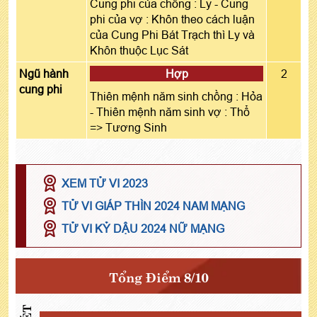
Cung phi của chồng : Ly - Cung
phi của vợ : Khôn theo cách luận
của Cung Phi Bát Trạch thì Ly và
Khôn thuộc Lục Sát
Ngũ hành
Hợp
2
cung phi
Thiên mệnh năm sinh chồng : Hỏa
- Thiên mệnh năm sinh vợ : Thổ
=> Tương Sinh
XEM TỬ VI 2023
TỬ VI GIÁP THÌN 2024 NAM MẠNG
TỬ VI KỶ DẬU 2024 NỮ MẠNG
Tổng Điểm 8/10