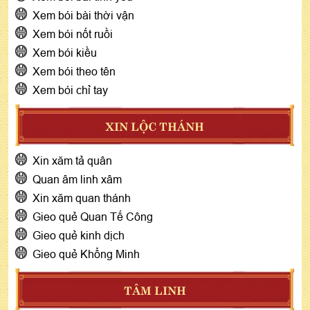
Xem bói bài thời vận
Xem bói nốt ruồi
Xem bói kiều
Xem bói theo tên
Xem bói chỉ tay
XIN LỘC THÁNH
Xin xăm tả quân
Quan âm linh xâm
Xin xăm quan thánh
Gieo quẻ Quan Tế Công
Gieo quẻ kinh dịch
Gieo quẻ Khổng Minh
TÂM LINH