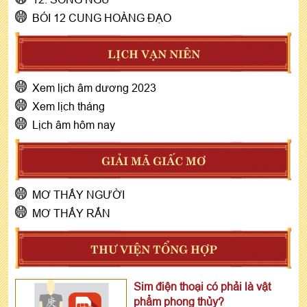
BÓI 12 CUNG HOÀNG ĐẠO
LỊCH VẠN NIÊN
Xem lịch âm dương 2023
Xem lịch tháng
Lịch âm hôm nay
GIẢI MÃ GIẤC MƠ
MƠ THẤY NGƯỜI
MƠ THẤY RẮN
THƯ VIỆN TỔNG HỢP
Sim điện thoại có phải là vật
phẩm phong thủy?