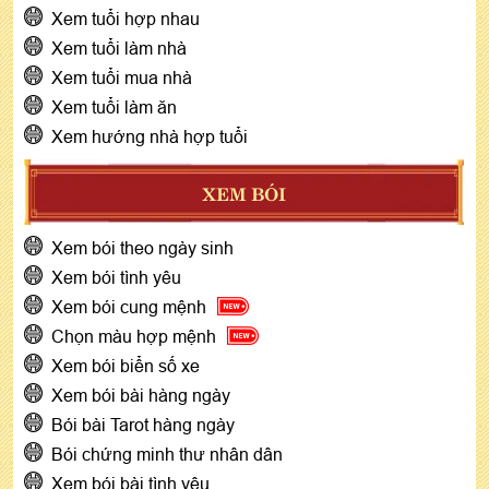
Xem tuổi hợp nhau
Xem tuổi làm nhà
Xem tuổi mua nhà
Xem tuổi làm ăn
Xem hướng nhà hợp tuổi
XEM BÓI
Xem bói theo ngày sinh
Xem bói tình yêu
Xem bói cung mệnh
Chọn màu hợp mệnh
Xem bói biển số xe
Xem bói bài hàng ngày
Bói bài Tarot hàng ngày
Bói chứng minh thư nhân dân
Xem bói bài tình yêu