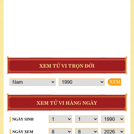
XEM TỬ VI TRỌN ĐỜI
XEM
XEM TỬ VI HÀNG NGÀY
NGÀY SINH
NGÀY XEM