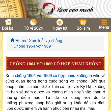
Menu
Bói bài
Tử vi 2024
Ngày tốt
Bói sim
Home
Xem tuổi vợ chồng
Chồng 1964 vợ 1969
CHỒNG 1964 VỢ 1969 CÓ HỢP NHAU KHÔNG
Xem
chồng 1964 vợ 1969 có hợp nhau không
là việc vô
cùng quan trọng trong cuộc sống vợ chồng. Bởi qua
phép phân tích nam Giáp Thìn có hợp với Kỷ Dậu không
thì bạn sẽ nắm được vợ chồng mình hợp/khắc nhau ở
những điểm nào. Từ đó sử dụng với đó là
những phương pháp hóa giải xung khắc để gia đình
luôn được ấm êm và hạnh phúc bên nhau mãi mãi.