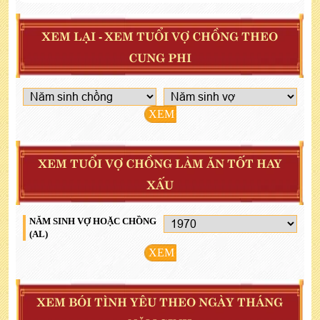
XEM LẠI - XEM TUỔI VỢ CHỒNG THEO
CUNG PHI
XEM
XEM TUỔI VỢ CHỒNG LÀM ĂN TỐT HAY
XẤU
NĂM SINH VỢ HOẶC CHỒNG
(AL)
XEM
XEM BÓI TÌNH YÊU THEO NGÀY THÁNG