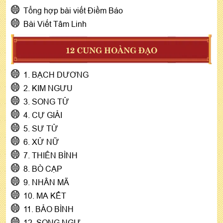
Tổng hợp bài viết Điềm Báo
Bài Viết Tâm Linh
12 CUNG HOÀNG ĐẠO
1. BẠCH DƯƠNG
2. KIM NGƯU
3. SONG TỬ
4. CỰ GIẢI
5. SƯ TỬ
6. XỬ NỮ
7. THIÊN BÌNH
8. BÒ CẠP
9. NHÂN MÃ
10. MA KẾT
11. BẢO BÌNH
12. SONG NGƯ