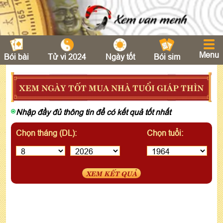
Menu
Bói bài
Tử vi 2024
Ngày tốt
Bói sim
XEM NGÀY TỐT MUA NHÀ TUỔI GIÁP THÌN
Nhập đầy đủ thông tin để có kết quả tốt nhất
Chọn tháng (DL):
Chọn tuổi:
XEM KẾT QUẢ