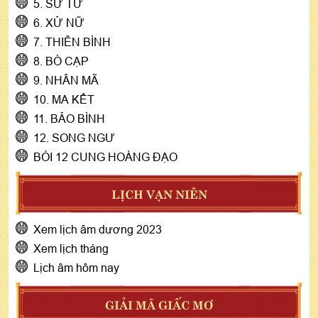
5. SƯ TỬ
6. XỬ NỮ
7. THIÊN BÌNH
8. BÒ CẠP
9. NHÂN MÃ
10. MA KẾT
11. BẢO BÌNH
12. SONG NGƯ
BÓI 12 CUNG HOÀNG ĐẠO
LỊCH VẠN NIÊN
Xem lịch âm dương 2023
Xem lịch tháng
Lịch âm hôm nay
GIẢI MÃ GIẤC MƠ