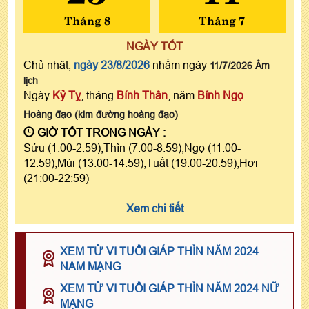
Tháng 8
Tháng 7
NGÀY TỐT
Chủ nhật,
ngày 23/8/2026
nhằm ngày
11/7/2026 Âm
lịch
Ngày
Kỷ Tỵ
, tháng
Bính Thân
, năm
Bính Ngọ
Hoàng đạo (kim đường hoàng đạo)
GIỜ TỐT TRONG NGÀY :
Sửu (1:00-2:59),Thìn (7:00-8:59),Ngọ (11:00-
12:59),Mùi (13:00-14:59),Tuất (19:00-20:59),Hợi
(21:00-22:59)
Xem chi tiết
XEM TỬ VI TUỔI GIÁP THÌN NĂM 2024
NAM MẠNG
XEM TỬ VI TUỔI GIÁP THÌN NĂM 2024 NỮ
MẠNG