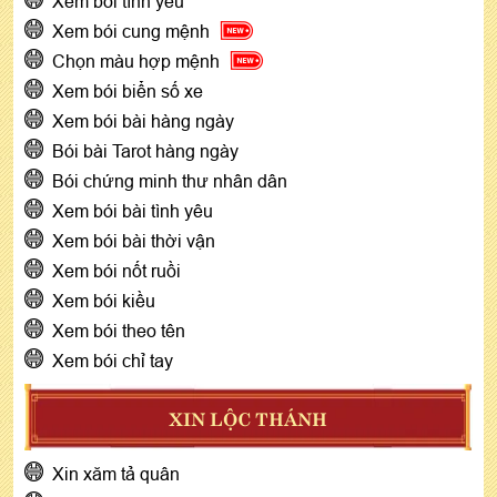
Xem bói tình yêu
Xem bói cung mệnh
Chọn màu hợp mệnh
Xem bói biển số xe
Xem bói bài hàng ngày
Bói bài Tarot hàng ngày
Bói chứng minh thư nhân dân
Xem bói bài tình yêu
Xem bói bài thời vận
Xem bói nốt ruồi
Xem bói kiều
Xem bói theo tên
Xem bói chỉ tay
XIN LỘC THÁNH
Xin xăm tả quân