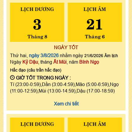
LỊCH DƯƠNG
LỊCH ÂM
3
21
Tháng 8
Tháng 6
NGÀY TỐT
Thứ hai,
ngày 3/8/2026
nhằm ngày
21/6/2026 Âm lịch
Ngày
Kỷ Dậu
, tháng
Ất Mùi
, năm
Bính Ngọ
Hắc đạo (câu trần hắc đạo)
GIỜ TỐT TRONG NGÀY :
Tí (23:00-0:59),Dần (3:00-4:59),Mão (5:00-6:59),Ngọ
(11:00-12:59),Mùi (13:00-14:59),Dậu (17:00-18:59)
Xem chi tiết
LỊCH DƯƠNG
LỊCH ÂM