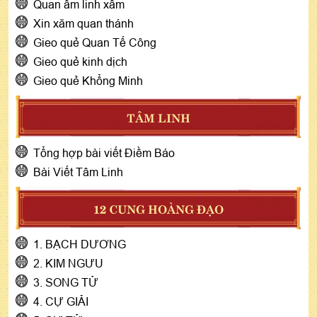
Quan âm linh xâm
Xin xăm quan thánh
Gieo quẻ Quan Tế Công
Gieo quẻ kinh dịch
Gieo quẻ Khổng Minh
TÂM LINH
Tổng hợp bài viết Điềm Báo
Bài Viết Tâm Linh
12 CUNG HOÀNG ĐẠO
1. BẠCH DƯƠNG
2. KIM NGƯU
3. SONG TỬ
4. CỰ GIẢI