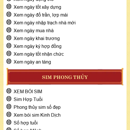
Xem ngày tốt xây dựng
Xem ngày đổ trần, lợp mái
Xem ngày nhập trạch nhà mới
Xem ngày mua nhà
Xem ngày khai trương
Xem ngày ký hợp đồng
Xem ngày tốt nhận chức
Xem ngày an táng
SIM PHONG THỦY
XEM BÓI SIM
Sim Hợp Tuổi
Phong thủy sim số đẹp
Xem bói sim Kinh Dịch
Số hợp tuổi