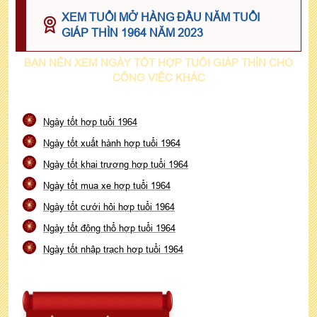
XEM TUỔI MỞ HÀNG ĐẦU NĂM TUỔI
GIÁP THÌN 1964 NĂM 2023
BẠN NÊN XEM NGÀY TỐT HỢP TUỔI GIÁP THÌN CHO
CÔNG VIỆC KHÁC
Ngày tốt hợp tuổi 1964
Ngày tốt xuất hành hợp tuổi 1964
Ngày tốt khai trương hợp tuổi 1964
Ngày tốt mua xe hợp tuổi 1964
Ngày tốt cưới hỏi hợp tuổi 1964
Ngày tốt động thổ hợp tuổi 1964
Ngày tốt nhập trạch hợp tuổi 1964