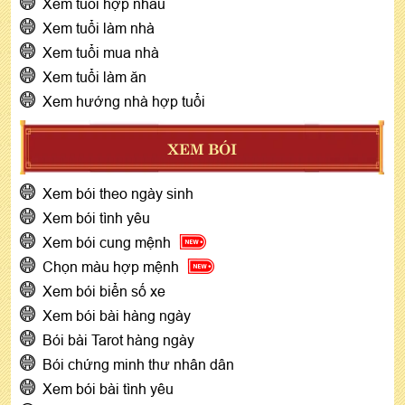
Xem tuổi hợp nhau
Xem tuổi làm nhà
Xem tuổi mua nhà
Xem tuổi làm ăn
Xem hướng nhà hợp tuổi
XEM BÓI
Xem bói theo ngày sinh
Xem bói tình yêu
Xem bói cung mệnh
Chọn màu hợp mệnh
Xem bói biển số xe
Xem bói bài hàng ngày
Bói bài Tarot hàng ngày
Bói chứng minh thư nhân dân
Xem bói bài tình yêu