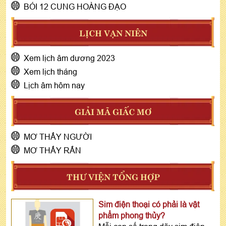
BÓI 12 CUNG HOÀNG ĐẠO
LỊCH VẠN NIÊN
Xem lịch âm dương 2023
Xem lịch tháng
Lịch âm hôm nay
GIẢI MÃ GIẤC MƠ
MƠ THẤY NGƯỜI
MƠ THẤY RẮN
THƯ VIỆN TỔNG HỢP
Sim điện thoại có phải là vật
phẩm phong thủy?