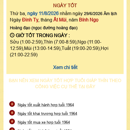
NGÀY TỐT
Thứ ba,
ngày 11/8/2026
nhằm ngày
29/6/2026 Âm lịch
Ngày
Đinh Tỵ
, tháng
Ất Mùi
, năm
Bính Ngọ
Hoàng đạo (ngọc đường hoàng đạo)
GIỜ TỐT TRONG NGÀY :
Sửu (1:00-2:59),Thìn (7:00-8:59),Ngọ (11:00-
12:59),Mùi (13:00-14:59),Tuất (19:00-20:59),Hợi
(21:00-22:59)
Xem chi tiết
BẠN NÊN XEM NGÀY TỐT HỢP TUỔI GIÁP THÌN THEO
CÔNG VIỆC CỤ THỂ TẠI ĐÂY
Ngày tốt xuất hành hợp tuổi 1964
Ngày tốt khai trương hợp tuổi 1964
Ngày tốt mua xe hợp tuổi 1964