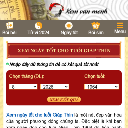
Menu
Bói bài
Tử vi 2024
Ngày tốt
Bói sim
XEM NGÀY TỐT CHO TUỔI GIÁP THÌN
Nhập đầy đủ thông tin để có kết quả tốt nhất
Chọn tháng (DL):
Chọn tuổi:
XEM KẾT QUẢ
Xem ngày tốt cho tuổi Giáp Thìn
là một nét đẹp văn hóa
của người phương đông chúng ta. Đặc biệt là khi bạn
xem ngày đẹp cho tuổi Giáp Thìn 1964 để tiến hành