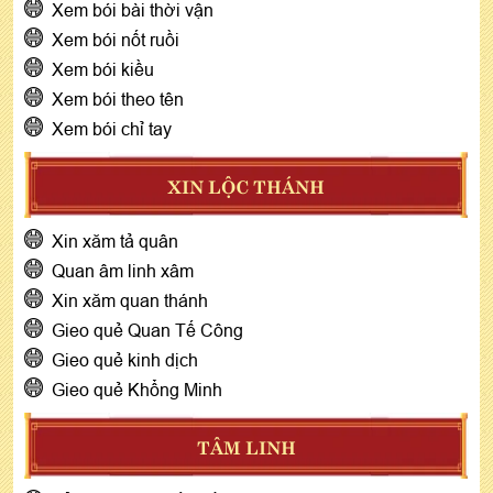
Xem bói bài thời vận
Xem bói nốt ruồi
Xem bói kiều
Xem bói theo tên
Xem bói chỉ tay
XIN LỘC THÁNH
Xin xăm tả quân
Quan âm linh xâm
Xin xăm quan thánh
Gieo quẻ Quan Tế Công
Gieo quẻ kinh dịch
Gieo quẻ Khổng Minh
TÂM LINH