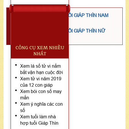
TỬ VI NĂM 2024 TUỔI GIÁP THÌN NAM
MẠNG
TỬ VI NĂM 2024 TUỔI GIÁP THÌN NỮ
MẠNG
CÔNG CỤ XEM NHIỀU
NHẤT
Xem lá số tử vi nắm
bắt vận hạn cuộc đời
Xem tử vi năm 2019
của 12 con giáp
Xem bói con số may
mắn
Xem ý nghĩa các con
số
Xem tuổi làm nhà
hợp tuổi Giáp Thìn