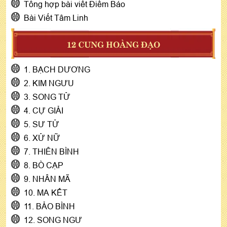
Tổng hợp bài viết Điềm Báo
Bài Viết Tâm Linh
12 CUNG HOÀNG ĐẠO
1. BẠCH DƯƠNG
2. KIM NGƯU
3. SONG TỬ
4. CỰ GIẢI
5. SƯ TỬ
6. XỬ NỮ
7. THIÊN BÌNH
8. BÒ CẠP
9. NHÂN MÃ
10. MA KẾT
11. BẢO BÌNH
12. SONG NGƯ