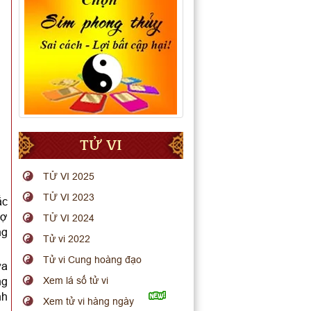
TỬ VI
TỬ VI 2025
TỬ VI 2023
ắc
vợ
TỬ VI 2024
ng
Tử vi 2022
Tử vi Cung hoàng đạo
ữa
ng
Xem lá số tử vi
nh
Xem tử vi hàng ngày