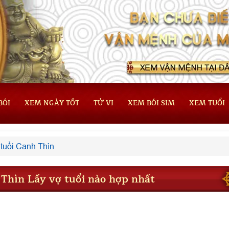
BÓI
XEM NGÀY TỐT
TỬ VI
XEM BÓI SIM
XEM TUỔI
tuổi Canh Thìn
 Thìn Lấy vợ tuổi nào hợp nhất