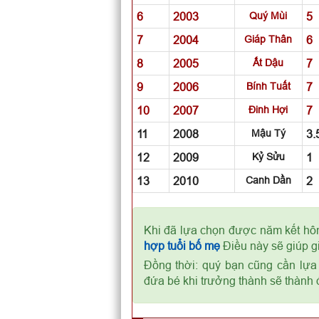
6
2003
Quý Mùi
5
7
2004
Giáp Thân
6
8
2005
Ất Dậu
7
9
2006
Bính Tuất
7
10
2007
Đinh Hợi
7
11
2008
Mậu Tý
3.
12
2009
Kỷ Sửu
1
13
2010
Canh Dần
2
Khi đã lựa chọn được năm kết hôn
hợp tuổi bố mẹ
Điều này sẽ giúp g
Đồng thời: quý bạn cũng cần lựa
đứa bé khi trưởng thành sẽ thành 