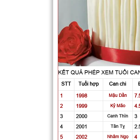
KẾT QUẢ PHÉP XEM TUỔI CAN
STT
Tuổi hợp
Can chi
1
1998
Mậu Dần
7.
2
1999
Kỷ Mão
4.
3
2000
Canh Thìn
3
4
2001
Tân Tỵ
2.
5
2002
Nhâm Ngọ
4