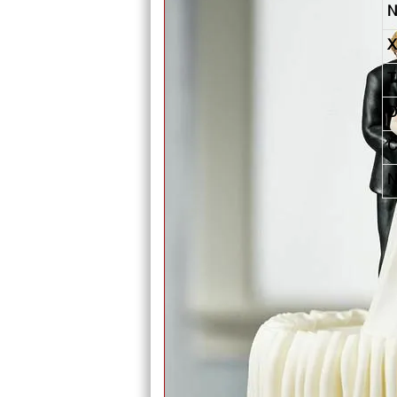
N
X
T
Đ
C
N