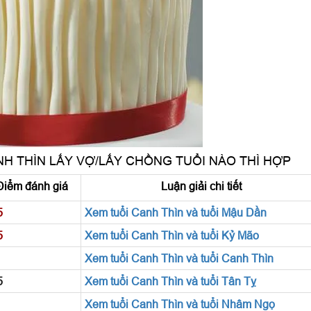
H THÌN LẤY VỢ/LẤY CHỒNG TUỔI NÀO THÌ HỢP
Điểm đánh giá
Luận giải chi tiết
5
Xem tuổi Canh Thìn và tuổi Mậu Dần
5
Xem tuổi Canh Thìn và tuổi Kỷ Mão
Xem tuổi Canh Thìn và tuổi Canh Thìn
5
Xem tuổi Canh Thìn và tuổi Tân Tỵ
Xem tuổi Canh Thìn và tuổi Nhâm Ngọ