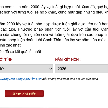
há xem sinh năm 2000 lấy vợ tuổi gì hợp nhất. Qua đó, quý b
ết hôn với từng tuổi sẽ hợp khắc, cũng như gặp những điều k
ăm 2000 lấy vợ tuổi nào hợp được luận giải dựa trên ngũ hà
 các tuổi. Phương pháp phân tích tuổi lấy vợ của tuổi Ca
 của chúng tôi nghiên cứu và luận giải dựa trên các phép tí
ả của phép luận đoán tuổi Canh Thìn nên lấy vợ năm nào mà q
ính xác nhất.
o để có kết quả tốt nhất
ỚI TÍNH
NĂM KẾT HÔN :
Dương Lịch Sang Ngày Âm Lịch
nếu không nhớ năm sinh âm lịch của mình
Xem chi tiết