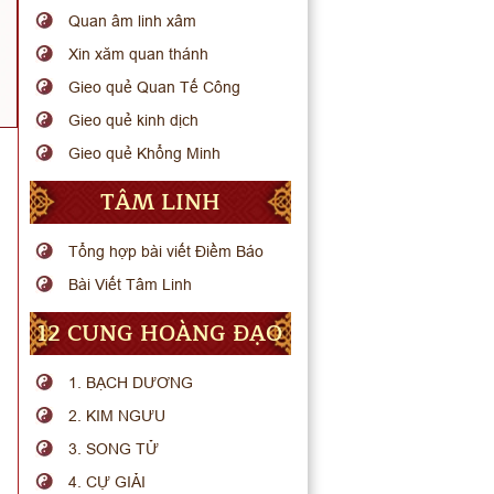
Quan âm linh xâm
Xin xăm quan thánh
Gieo quẻ Quan Tế Công
Gieo quẻ kinh dịch
Gieo quẻ Khổng Minh
TÂM LINH
Tổng hợp bài viết Điềm Báo
Bài Viết Tâm Linh
12 CUNG HOÀNG ĐẠO
1. BẠCH DƯƠNG
2. KIM NGƯU
3. SONG TỬ
4. CỰ GIẢI