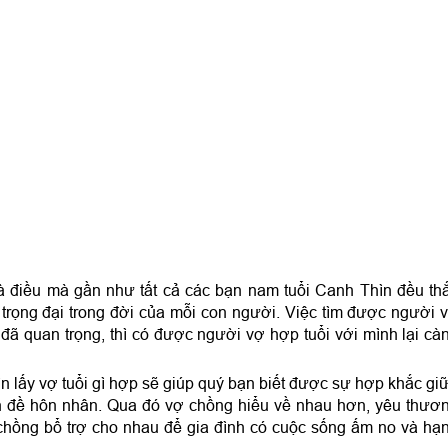
à điều mà gần như tất cả các bạn nam tuổi Canh Thìn đều th
trọng đại trong đời của mỗi con người. Việc tìm được người 
 đã quan trọng, thì có được người vợ hợp tuổi với mình lại cà
n lấy vợ tuổi gì hợp sẽ giúp quý bạn biết được sự hợp khắc gi
vấn đề hôn nhân. Qua đó vợ chồng hiểu về nhau hơn, yêu thươ
 chồng bổ trợ cho nhau để gia đình có cuộc sống ấm no và hạ