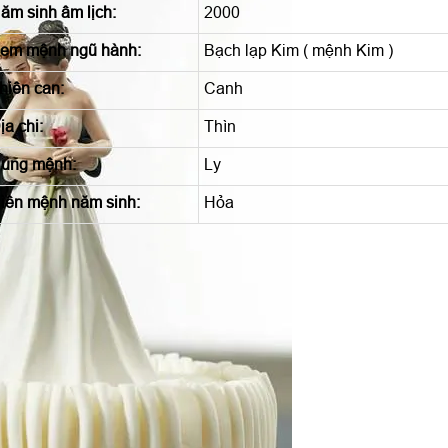
ăm sinh âm lịch:
2000
em mệnh ngũ hành:
Bạch lạp Kim ( mệnh Kim )
hiên can:
Canh
ịa chi:
Thìn
ung mệnh:
Ly
iên mệnh năm sinh:
Hỏa