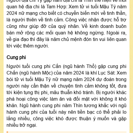
Người địa chi Tý gặp năm địa chi là Thìn thể hiện về mối
quan hệ địa chi là Tam Hợp: Xem tử vi tuổi Mậu Tý năm
2024 nữ mạng cho biết có chuyển biến mới về tinh thần,
là người thiên về tình cảm. Công việc nhận được hỗ trợ
cũng như giúp đỡ của quý nhân. Về kinh doanh buôn
bán mở rộng các mối quan hệ không ngừng. Ngoài ra,
về gia đạo thì đây là năm chủ mệnh đón tin vui liên quan
tới việc thêm người.
Cung phi
Người tuổi cung phi Cấn (ngũ hành Thổ) gặp cung phi
Chấn (ngũ hành Mộc) của năm 2024 là khí Lục Sát: Xem
bói tử vi tuổi Mậu Tý nữ mạng năm 2024 dự đoán trong
người này cẩn thận về chuyện tình cảm không tốt, đưa
tới kiện tụng thị phi, mâu thuẫn khó tránh. Bị người khác
phá hoại công việc làm ăn và đối mặt với không ít khó
khăn. Ngũ hành cung phi năm Thìn tương khắc với ngũ
hành cung phi của tuổi này nên tiền bạc có thể phải lo
lắng nhiều, công việc khó được thuận ý muốn và gặp
nhiều trở ngại.