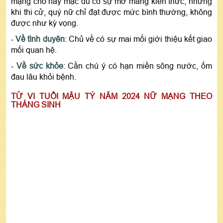
mạng cho hay mặc dù có sự mở mang kiến thức, nhưng
khi thi cử, quý nữ chỉ đạt được mức bình thường, không
được như kỳ vọng.
-
Về tình duyên
: Chủ về có sự mai mối giới thiệu kết giao
mối quan hệ.
-
Về sức khỏe
: Cần chú ý có hạn miền sông nước, ốm
đau lâu khỏi bệnh.
TỬ VI TUỔI MẬU TÝ NĂM 2024 NỮ MẠNG THEO
THÁNG SINH