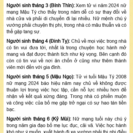
Người sinh tháng 3 (Bính Thìn):
Xem tử vi năm 2024 nữ
mạng Mậu Tý cho thấy trong năm dễ có sự thay đổi về
nhà cửa và phải di chuyển đi lại nhiều. Nữ mệnh chú ý
vướng phải chuyện thị phi, trong nhà có mâu thuẫn và có
thể gặp tang sự.
Người sinh tháng 4 (Đinh Tỵ):
Chủ về mọi việc trong nhà
có tin vui đưa tới, nhất là trong chuyện học hành mở
mang và đạt được thành tích như kỳ vọng. Bên cạnh đó
còn có tin vui về nơi ăn chốn ở cũng như thêm thành
viên mới đến với gia đình.
Người sinh tháng 5 (Mậu Ngọ):
Tử vi tuổi Mậu Tý 2008
nữ mạng 2024 báo hiệu năm nay chủ về không được
thuận lợi trong việc học tập, cần nỗ lực nhiều hơn để
nhận về kết quả xứng đáng. Trong nhà có phiền muộn
và công việc của bố mẹ gặp trở ngại có sự hao tán tiền
bạc.
Người sinh tháng 6 (Kỷ Mùi):
Nữ mạng tuổi này chú ý
trong năm gia đạo bố mẹ lục đục, cãi vã. Việc học hành
khó như ý muốn, xuất hành đi xa vướng phải thị phi điều