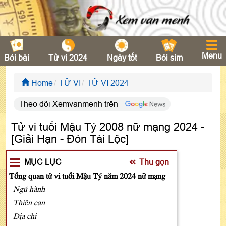
Menu
Bói bài
Tử vi 2024
Ngày tốt
Bói sim
Home
TỬ VI
TỬ VI 2024
Theo dõi Xemvanmenh trên
Tử vi tuổi Mậu Tý 2008 nữ mạng 2024 -
[Giải Hạn - Đón Tài Lộc]
MỤC LỤC
Thu gọn
Tổng quan tử vi tuổi Mậu Tý năm 2024 nữ mạng
Ngũ hành
Thiên can
Địa chi