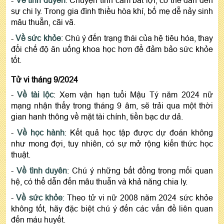
sự chi ly. Trong gia đình thiều hòa khí, bố mẹ dễ nảy sinh
mâu thuẫn, cãi vã.
-
Về sức khỏe
: Chú ý đến trạng thái của hệ tiêu hóa, thay
đổi chế độ ăn uống khoa học hơn để đảm bảo sức khỏe
tốt.
Tử vi tháng 9/2024
-
Về tài lộc
: Xem vận hạn tuổi Mậu Tý năm 2024 nữ
mạng nhận thấy trong tháng 9 âm, sẽ trải qua một thời
gian hanh thông về mặt tài chính, tiền bạc dư dả.
-
Về học hành
: Kết quả học tập được dự đoán không
như mong đợi, tuy nhiên, có sự mở rộng kiến thức học
thuật.
-
Về tình duyên
: Chú ý những bất đồng trong mối quan
hệ, có thể dẫn đến mâu thuẫn và khả năng chia ly.
-
Về sức khỏe
: Theo tử vi nữ 2008 năm 2024 sức khỏe
không tốt, hãy đặc biệt chú ý đến các vấn đề liên quan
đến máu huyết.