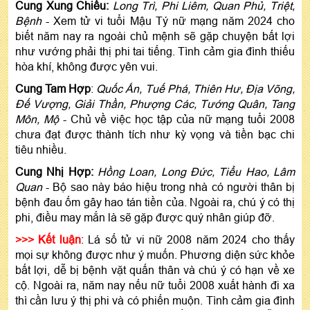
Cung Xung Chiếu:
Long Trì, Phi Liêm, Quan Phủ, Triệt,
Bệnh
- Xem tử vi tuổi Mậu Tý nữ mạng năm 2024 cho
biết năm nay ra ngoài chủ mệnh sẽ gặp chuyện bất lợi
như vướng phải thị phi tai tiếng. Tình cảm gia đình thiếu
hòa khí, không được yên vui.
Cung Tam Hợp
:
Quốc Ấn, Tuế Phá, Thiên Hư, Địa Võng,
Đế Vượng, Giải Thần, Phượng Các, Tướng Quân, Tang
Môn, Mộ
- Chủ về việc học tập của nữ mạng tuổi 2008
chưa đạt được thành tích như kỳ vọng và tiền bạc chi
tiêu nhiều.
Cung Nhị Hợp:
Hồng Loan, Long Đức, Tiểu Hao, Lâm
Quan
- Bộ sao này báo hiệu trong nhà có người thân bị
bệnh đau ốm gây hao tán tiền của. Ngoài ra, chú ý có thị
phi, điều may mắn là sẽ gặp được quý nhân giúp đỡ.
>>> Kết luận
: Lá số tử vi nữ 2008 năm 2024 cho thấy
mọi sự không được như ý muốn. Phương diện sức khỏe
bất lợi, dễ bị bệnh vặt quấn thân và chú ý có hạn về xe
cộ. Ngoài ra, năm nay nếu nữ tuổi 2008 xuất hành đi xa
thì cần lưu ý thị phi và có phiến muộn. Tình cảm gia đình