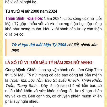
hệ vì dễ bị nghi kỵ.
Tứ trụ tử vi nữ 2008 năm 2024
Thiên Sinh - Địa Hòa:
Năm 2024, cuộc sống của nữ tuổi
Mậu Tý gặp nhiều vất vả và phương diện học tập cũng
khó như mong muốn. Nếu xuất hành cần lưu ý cẩn thận
đi lại xe cộ.
Tử vi trọn đời tuổi Mậu Tý 2008
chi tiết, chính xác
98%
LÁ SỐ TỬ VI TUỔI MẬU TÝ NĂM 2024 NỮ MẠNG
Cung Mệnh:
Chiếu theo sự vận hành của năm Giáp Thìn
thì tuổi Mậu Tý nữ mạng có các sao đóng tại bản mệnh
là
Thiên Mã, Lộc Tồn, Bác Sĩ, Điếu Khách, Thiên Khốc,
Tuần, Tràng Sinh
- Đây là bộ sao chủ về tiền bạc có
nhiều khó khăn và sức khỏe không tốt, lưu ý hạn chân
tay và xe cộ. Bên cạnh đó, có chuyện phiền muộn khiến
phải suy nghĩ nhiều.