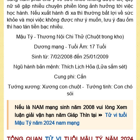
không?
nữ sẽ gặp nhiều chuyện phiền lòng ảnh hưởng tới việc
học hành. Nếu xuất hành đi xa thì thường bất lợi về sức
Nữ tuổi Mậu Tý năm 2024 hợp màu nào?
khỏe và mọi việc không được như ý muốn, lưu ý đau ốm
thì hao tán tiền bạc nhiều.
Mậu Tý - Thương Nội Chi Thử (Chuột trong kho)
Dương mạng - Tuổi Âm: 17 Tuổi
Sinh từ: 7/02/2008 đến 25/01/2009
Ngũ hành bản mệnh: Thích Lịch Hỏa (Lửa sấm sét)
Cung phi: Cấn
Tướng xương: Xương con chuột - Tướng tinh: Con chó
sói
Nếu là NAM mạng sinh năm 2008 vui lòng Xem
luận giải vận hạn năm Giáp Thìn tại ⏩
Tử vi tuổi
Mậu Tý năm 2024 nam mạng
TỔNG QUAN
TỬ VI
TUỔI MẬU TÝ NĂM 2024