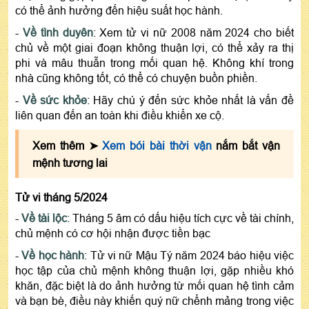
có thể ảnh hưởng đến hiệu suất học hành.
-
Về tình duyên
: Xem tử vi nữ 2008 năm 2024 cho biết
chủ về một giai đoạn không thuận lợi, có thể xảy ra thị
phi và mâu thuẫn trong mối quan hệ. Không khí trong
nhà cũng không tốt, có thể có chuyện buồn phiền.
-
Về sức khỏe
: Hãy chú ý đến sức khỏe nhất là vấn đề
liên quan đến an toàn khi điều khiển xe cộ.
Xem thêm ➤
Xem bói bài thời vận
nắm bắt vận
mệnh tương lai
Tử vi tháng 5/2024
-
Về tài lộc
: Tháng 5 âm có dấu hiệu tích cực về tài chính,
chủ mệnh có cơ hội nhận được tiền bạc
-
Về học hành
: Tử vi nữ Mậu Tý năm 2024 báo hiệu việc
học tập của chủ mệnh không thuận lợi, gặp nhiều khó
khăn, đặc biệt là do ảnh hưởng từ mối quan hệ tình cảm
và bạn bè, điều này khiến quý nữ chểnh mảng trong việc