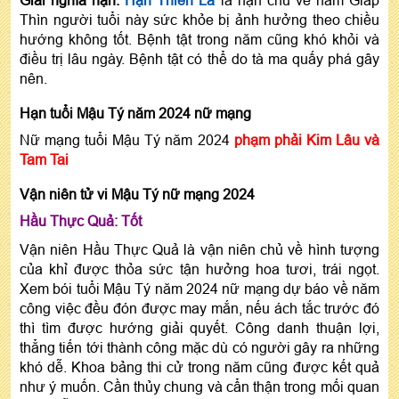
Giải nghĩa hạn:
Hạn Thiên La
là hạn chủ về năm Giáp
Thìn người tuổi này sức khỏe bị ảnh hưởng theo chiều
hướng không tốt. Bệnh tật trong năm cũng khó khỏi và
điều trị lâu ngày. Bệnh tật có thể do tà ma quấy phá gây
nên.
Hạn tuổi Mậu Tý năm 2024 nữ mạng
Nữ mạng tuổi Mậu Tý năm 2024
phạm phải Kim Lâu và
Tam Tai
Vận niên tử vi Mậu Tý nữ mạng 2024
Hầu Thực Quả: Tốt
Vận niên Hầu Thực Quả là vận niên chủ về hình tượng
của khỉ được thỏa sức tận hưởng hoa tươi, trái ngọt.
Xem bói tuổi Mậu Tý năm 2024 nữ mạng dự báo về năm
công việc đều đón được may mắn, nếu ách tắc trước đó
thì tìm được hướng giải quyết. Công danh thuận lợi,
thẳng tiến tới thành công mặc dù có người gây ra những
khó dễ. Khoa bảng thi cử trong năm cũng được kết quả
như ý muốn. Cần thủy chung và cẩn thận trong mối quan