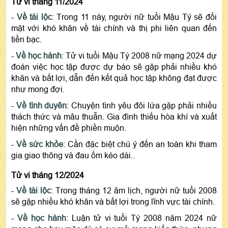
Tử vi tháng 11/2024
-
Về tài lộc
: Trong 11 này, người nữ tuổi Mậu Tý sẽ đối
mặt với khó khăn về tài chính và thị phi liên quan đến
tiền bạc.
-
Về học hành
: Tử vi tuổi Mậu Tý 2008 nữ mạng 2024 dự
đoán việc học tập được dự báo sẽ gặp phải nhiều khó
khăn và bất lợi, dẫn đến kết quả học tập không đạt được
như mong đợi.
-
Về tình duyên
: Chuyện tình yêu đôi lứa gặp phải nhiều
thách thức và mâu thuẫn. Gia đình thiếu hòa khí và xuất
hiện những vấn đề phiền muộn.
-
Về sức khỏe
: Cần đặc biệt chú ý đến an toàn khi tham
gia giao thông và đau ốm kéo dài..
Tử vi tháng 12/2024
-
Về tài lộc
: Trong tháng 12 âm lịch, người nữ tuổi 2008
sẽ gặp nhiều khó khăn và bất lợi trong lĩnh vực tài chính.
-
Về học hành
: Luận tử vi tuổi Tý 2008 năm 2024 nữ