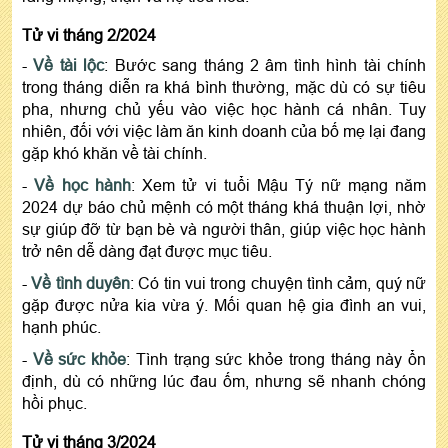
Tử vi tháng 2/2024
-
Về tài lộc
: Bước sang tháng 2 âm tình hình tài chính
trong tháng diễn ra khá bình thường, mặc dù có sự tiêu
pha, nhưng chủ yếu vào việc học hành cá nhân. Tuy
nhiên, đối với việc làm ăn kinh doanh của bố mẹ lại đang
gặp khó khăn về tài chính.
-
Về học hành
: Xem tử vi tuổi Mậu Tý nữ mạng năm
2024 dự báo chủ mệnh có một tháng khá thuận lợi, nhờ
sự giúp đỡ từ bạn bè và người thân, giúp việc học hành
trở nên dễ dàng đạt được mục tiêu.
-
Về tình duyên
: Có tin vui trong chuyện tình cảm, quý nữ
gặp được nửa kia vừa ý. Mối quan hệ gia đình an vui,
hạnh phúc.
-
Về sức khỏe
: Tình trạng sức khỏe trong tháng này ổn
định, dù có những lúc đau ốm, nhưng sẽ nhanh chóng
hồi phục.
Tử vi tháng 3/2024