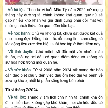
-
Về tài lộc
: Theo tử vi tuổi Mậu Tý năm 2024 nữ mạng
tháng này đường tài chính không khả quan, quý nữ sẽ
gặp nhiều khó khăn và gia đình cũng phải đối mặt với
những thách thức liên quan đến tiền bạc.
-
Về học hành
: Chủ về không tốt, chưa đạt được kết quả
như mong đợi. Đồng thời, rắc rối trong tình cảm cũng sẽ
tác động tiêu cực đến hiệu suất học tập ở thời điểm này.
-
Về tình duyên
: Chủ mệnh sẽ đối mặt với nhiều mâu
thuẫn, mỗi người đều có quan điểm riêng và không có
sự hòa hợp trong mối quan hệ.
-
Về sức khỏe
: Tử vi 2008 năm 2024 nữ mạng dự báo
cần đặc biệt chú ý đến việc đau ốm kéo dài và bệnh về
xương khớp, nhất là phần sống lưng bên phải.
Tử vi tháng 7/2024
-
Về tài lộc
: Tháng 7 âm lịch tình hình tài chính khá ổn
định. Tiền bạc không gặp khó khăn, mọi chi tiêu đều có
mục đích và điều này giúp tránh bị túng thiếu.