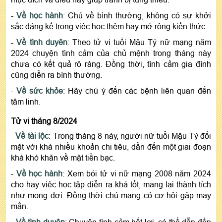
-
Về học hành
: Chủ về bình thường, không có sự khởi
sắc đáng kể trong việc học thêm hay mở rộng kiến thức.
-
Về tình duyên
: Theo tử vi tuổi Mậu Tý nữ mạng năm
2024 chuyện tình cảm của chủ mệnh trong tháng này
chưa có kết quả rõ ràng. Đồng thời, tình cảm gia đình
cũng diễn ra bình thường.
-
Về sức khỏe
: Hãy chú ý đến các bệnh liên quan đến
tâm linh.
Tử vi tháng 8/2024
-
Về tài lộc
: Trong tháng 8 này, người nữ tuổi Mậu Tý đối
mặt với khá nhiều khoản chi tiêu, dẫn đến một giai đoạn
khá khó khăn về mặt tiền bạc.
-
Về học hành
: Xem bói tử vi nữ mạng 2008 năm 2024
cho hay việc học tập diễn ra khá tốt, mang lại thành tích
như mong đợi. Đồng thời chủ mạng có cơ hội gặp may
mắn.
-
Về tình duyên
: Chuyện tình cảm bất lợi, có thể dẫn đến