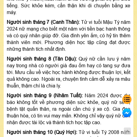
tiếng. Sức khỏe kém, cẩn thận khi di chuyển bằng xe
máy.
Người sinh tháng 7 (Canh Thân):
Tử vi tuổi Mậu Tý năm
2024 nữ mạng cho biết một năm với tiền bạc hanh thông
và có quý nhân giúp đỡ. Gia đình yên ấm, có hỷ tín thêm
thành viên mới. Phương diện học tập cũng đạt được
những thành tích nhất định.
Người sinh tháng 8 (Tân Dậu):
Quý nữ cần lưu ý năm
nay trong nhà có người già đau ốm hay có tang sự đưa
tới. Mưu cầu về việc học hành không được thuận lợi, kết
quả không cao. Ngoài ra, chuyện tình cảm dễ xảy ra mâu
thuẫn, thậm chí là chia ly.
Người sinh tháng 9 (Nhâm Tuất):
Năm 2024 được dự
báo không tốt về phương diện sức khỏe, quý nữ sẽ bị
bệnh tật quấn thân, ra ngoài cần chú ý xe cộ. Gia đạo
thuận hòa, có tin vui may mắn. Không chỉ vậy quý nữ còn
nhận được tài lộc và thành tích học tập cao.
Người sinh tháng 10 (Quý Hợi):
Tử vi tuổi Tý 2008 năm