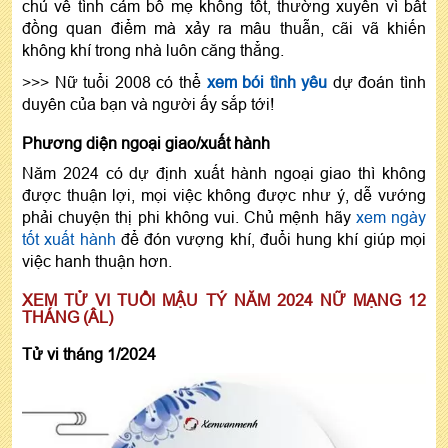
chủ về tình cảm bố mẹ không tốt, thường xuyên vì bất
đồng quan điểm mà xảy ra mâu thuẫn, cãi vã khiến
không khí trong nhà luôn căng thẳng.
>>> Nữ tuổi 2008 có thể
xem bói tình yêu
dự đoán tình
duyên của bạn và người ấy sắp tới!
Phương diện ngoại giao/xuất hành
Năm 2024 có dự định xuất hành ngoại giao thì không
được thuận lợi, mọi việc không được như ý, dễ vướng
phải chuyện thị phi không vui. Chủ mệnh hãy
xem ngày
tốt xuất hành
để đón vượng khí, đuổi hung khí giúp mọi
việc hanh thuận hơn.
XEM TỬ VI TUỔI MẬU TÝ NĂM 2024 NỮ MẠNG 12
THÁNG (ÂL)
Tử vi tháng 1/2024