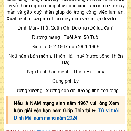
Nữ tuổi Mùi 1967 động thổ làm nhà năm 2024 tốt
tới về thêm người cũng như công việc làm ăn có sự may
mắn và gặp quý nhân giúp đỡ trong công việc làm ăn.
hay xấu?
Xuất hành đi xa gặp nhiều may mắn và cát lợi đưa tới.
Năm 2024 nữ mạng tuổi 1967 mua xe, mua nhà
Đinh Mùi - Thất Quần Chi Dương (Dê lạc đàn)
tốt không?
Nữ tuổi Đinh Mùi năm 2024 hợp màu nào?
Dương mạng - Tuổi Âm: 58 Tuổi
Hướng tốt xuất hành đầu năm
Sinh từ: 9-2-1967 đến 29-1-1968
Ngũ hành bản mệnh: Thiên Hà Thuỷ (nước sông Thiên
Hà)
Ngũ hành bản mệnh: Thiên Hà Thuỷ
Cung phi: Ly
Tướng xương - xương con dê, tướng tinh con rồng
Nếu là NAM mạng sinh năm 1967 vui lòng Xem
luận giải vận hạn năm Giáp Thìn tại ⏩
Tử vi tuổi
Đinh Mùi nam mạng năm 2024