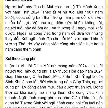
Người tuổi này địa chi Mùi có quan hệ Tứ Hành Xung
với năm Thìn 2024: Theo tử vi nữ tuổi Mùi 1967 năm
2024, cuộc sống bản thân trong năm phải đối diện với
nhiều bất lợi. Về phương diện sức khỏe không tốt,
người tuổi này dễ ốm đau và thường lâu ngày mới khỏi
được. Ngoài ra công việc trong năm dễ đưa tới những
thay đổi. Xét ngũ hành địa chi tuổi Mùi với năm Thìn là
vượng Thổ, do vậy công việc cũng như tiền bạc trong
năm càng thêm phần
Xét theo cung phi
Luận tử vi tuổi Đinh Mùi nữ mạng năm 2024 cho biết
người tuổi này cung phi là Ly thuộc Hỏa gặp năm 2024
Giáp Thìn cung Chấn thuộc Mộc là Sinh Khí: Ý nghĩa của
Sinh Khí là sao tốt. Bởi vậy trong năm Giáp Thìn, người
cung phi Ly công danh mưu cầu được thuận lợi. Đồng
thời có khả năng mở mang thêm cho công việc kinh
doanh. Ngũ hành cung phi của năm Giáp Thìn có mối
quan hệ Tương Sinh với ngũ hành cung phi của tuổi nên