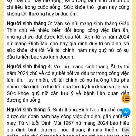
sự thay đổi hay mở rộng, và đường tài chính chỉ đủ để
chi tiêu trong cuộc sống. Sức khỏe thời gian này cũng
không tốt, thường hay bị đau ốm.
Người sinh tháng 3:
Vận số nữ mạng sinh tháng Giáp
Thìn chủ về nhiều biến đổi trong công việc làm ăn,
nhưng chưa đạt được kết quả tốt. Xem tử vi năm 2024
nữ mạng Đinh Mùi cho hay gia đình duy trì ổn định, và
sức khỏe khá tốt. Về tài chính, năm này quý nữ có sự
đầu tư tiền bạc vào kinh doanh.
Người sinh tháng 4
: Với nữ mạng sinh tháng Ất Tỵ thì
năm 2024 chủ về có sự kết nối và đầu tư trong công việc
làm ăn. Tuy nhiên, về tài chính có xu hướng tiêu pha
nhiều. Gia đình có thể trải qua thời kỳ khó khăn và cãi vã.
Sức khỏe quý nữ cần lưu ý về bệnh liên quan đến
đường ăn uống.
Người sinh tháng 5
: Sinh tháng Bính Ngọ thì chủ mệnh
được dự đoán năm nay công việc ổn định, gặp chút cơ
may. Tử vi tuổi Đinh Mùi 1967 nữ mạng 2024 báo hiệu
gia đình bình thường, hòa thuận, ít mâu thuẫn. Tuy