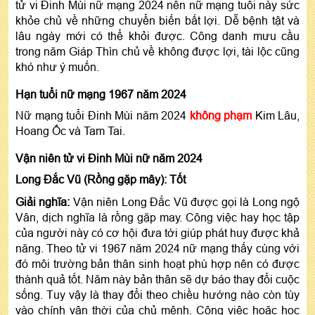
tử vi Đinh Mùi nữ mạng 2024 nên nữ mạng tuổi này sức
khỏe chủ về những chuyển biến bất lợi. Dễ bệnh tật và
lâu ngày mới có thể khỏi được. Công danh mưu cầu
trong năm Giáp Thìn chủ về không được lợi, tài lộc cũng
khó như ý muốn.
Hạn tuổi nữ mạng 1967 năm 2024
Nữ mạng tuổi Đinh Mùi năm 2024
không phạm
Kim Lâu,
Hoang Ốc và Tam Tai.
Vận niên tử vi Đinh Mùi nữ năm 2024
Long Đắc Vũ (Rồng gặp mây): Tốt
Giải nghĩa:
Vận niên Long Đắc Vũ được gọi là Long ngộ
Vân, dịch nghĩa là rồng gặp may. Công việc hay học tập
của người này có cơ hội đưa tới giúp phát huy được khả
năng. Theo tử vi 1967 năm 2024 nữ mạng thấy cùng với
đó môi trường bản thân sinh hoạt phù hợp nên có được
thành quả tốt. Năm này bản thân sẽ dự báo thay đổi cuộc
sống. Tuy vậy là thay đổi theo chiều hướng nào còn tùy
vào chính vận thời của chủ mệnh. Công việc hoặc học