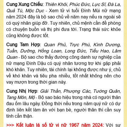
Cung Xung Chiếu
:
Thiên Khôi, Phúc Đức, Lực Sĩ, Đà La,
Quả Tú, Mộc Dục
- Xem tử vi tuổi Đinh Mùi nữ mạng
năm 2024 đây là bộ sao chủ về năm nay nếu ra ngoài sẽ
có quý nhân giúp đỡ. Tuy nhiên, chủ mệnh cần đề phòng
có chuyện buồn và thị phi đưa tới. Trạng thái sức khỏe
cũng không được tốt.
Cung Tam Hợp
:
Quan Phủ, Trực Phù, Kình Dương,
Tuần, Dưỡng, Hồng Loan, Long Đức, Tiểu Hao, Lâm
Quan
- Bộ sao cho thấy đường công danh sự nghiệp của
nữ mạng Đinh Dậu có quý nhân tương trợ khi gặp phải
khó khăn. Tuy nhiên, tài chính lại không được như ý, chủ
về khó khăn và tiêu pha nhiều, tốt nhất không nên cho
vay mượn trong thời gian này.
Cung Nhị Hợp
:
Giải Thần, Phượng Các, Tướng Quân,
Tang Môn, Mộ
- Bộ sao báo hiệu trong nhà có người thân
đau ốm lâu ngày. Đồng thời nếu trong năm quý nữ có dự
định liên kết làm ăn với bạn bè, người thân thì cần suy
tính cẩn thận.
>>> Kết luận lá số tử vi nữ 1967 năm 2024:
Với sự