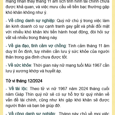
mạng nhận thấy tháng 11 âm lịch tình hình tài chính chưa
được khả quan, và việc mưu cầu về tiền bạc thường gặp
khó khăn không như ý.
-
Về công danh sự nghiệp
: Quý nữ chú ý trong việc làm
ăn kinh doanh có sự cạnh tranh gay gắt và phải đối mặt
với nhiều khó khăn khi tiến hành hoạt động, đòi hỏi sự
vất vả nhiều trong tháng này.
-
Về gia đạo, tình cảm vợ chồng
: Tình cảm tháng 11 âm
duy trì ổn định, tuy nhiên cần lưu ý sức khỏe của người
thân trong gia đình chưa được tốt.
-
Về sức khỏe
: Thời gian này nữ mạng tuổi Mùi 1967 cần
lưu ý xương khớp và huyết áp.
Tử vi tháng 12/2024
-
Về tài lộc
: Theo tử vi nữ 1967 năm 2024 tháng cuối
năm Giáp Thìn quý nữ sẽ có sự hỗ trợ từ quý nhân về
vấn đề tài chính, cũng như khi gặp khó khăn sẽ được
người thân và bạn bè giúp đỡ.
-
Về công danh sự nghiệp
: Tháng này chủ về mọi việc