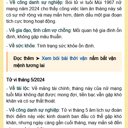
-
Về công danh sự nghiệp
: Bói tử vi tuổi Mùi 1967 nữ
mạng năm 2024 cho thấy công việc làm ăn tháng này sẽ
có sự mở rộng và may mắn hơn, đánh dấu một giai đoạn
tích cực trong hoạt động.
-
Về gia đạo, tình cảm vợ chồng
: Mối quan hệ gia đình ổn
định, không gặp mâu thuẫn.
-
Về sức khỏe
: Tình trạng sức khỏe ổn định.
Đọc thêm ➤
Xem bói bài thời vận
nắm bắt vận
mệnh tương lai
Tử vi tháng 5/2024
-
Về tài lộc
: Về mảng tài chính, tháng này của nữ mạng
tuổi Mùi không đạt được mong đợi, tiền bạc vẫn gặp khó
khăn và có sự thất thoát.
-
Về công danh sự nghiệp
: Tử vi tháng 5 âm lịch sự đoán
thời điểm này việc kinh doanh ban đầu có thể gặp khó
khăn, nhưng ngày càng gần cuối tháng, may mắn sẽ đến