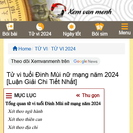
Menu
Bói bài
Tử vi 2024
Ngày tốt
Bói sim
Home
TỬ VI
TỬ VI 2024
Theo dõi Xemvanmenh trên
Tử vi tuổi Đinh Mùi nữ mạng năm 2024
[Luận Giải Chi Tiết Nhất]
MỤC LỤC
Thu gọn
Tổng quan tử vi tuổi Đinh Mùi nữ mạng năm 2024
Xét theo ngũ hành
Xét theo thiên can
Xét theo địa chi