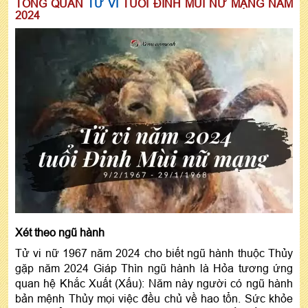
TỔNG QUAN
TỬ VI
TUỔI ĐINH MÙI NỮ MẠNG NĂM
2024
Xét theo ngũ hành
Tử vi nữ 1967 năm 2024 cho biết ngũ hành thuộc Thủy
gặp năm 2024 Giáp Thìn ngũ hành là Hỏa tương ứng
quan hệ Khắc Xuất (Xấu): Năm này người có ngũ hành
bản mệnh Thủy mọi việc đều chủ về hao tổn. Sức khỏe