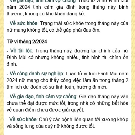
-
Về gia đạo, tình cảm vợ chồng
: Theo tử vi nữ Đinh Mùi
năm 2024 tình cảm gia đình trong tháng này bình
thường, không có khó khăn đáng kể.
-
Về sức khỏe
: Trạng thái sức khỏe trong tháng này của
nữ mạng không tốt, có thể gặp phải đau ốm.
Tử vi tháng 2/2024
-
Về tài lộc
: Trong tháng này, đường tài chính của nữ
Đinh Mùi có nhưng không nhiều, tình hình tài chính ổn
định.
-
Về công danh sự nghiệp
: Luận tử vi tuổi Đinh Mùi năm
2024 nữ mạng cho thấy công việc làm ăn trong tháng 2
âm lịch dự đoán có sự tính toán, hướng đi mới.
-
Về gia đạo, tình cảm vợ chồng
: Gia đạo tháng này vẫn
chưa thể đạt được mức tốt, trong nhà có những bất hòa
về quan điểm chưa được giải quyết.
-
Về sức khỏe
: Chú ý các bệnh liên quan tới xương khớp
và sống lưng của quý nữ không được tốt.