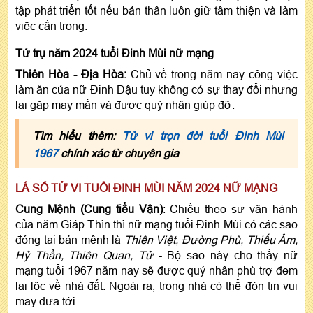
tập phát triển tốt nếu bản thân luôn giữ tâm thiện và làm
việc cẩn trọng.
Tứ trụ năm 2024 tuổi Đinh Mùi nữ mạng
Thiên Hòa - Địa Hòa:
Chủ về trong năm nay công việc
làm ăn của nữ Đinh Dậu tuy không có sự thay đổi nhưng
lại gặp may mắn và được quý nhân giúp đỡ.
Tìm hiểu thêm:
Tử vi trọn đời tuổi Đinh Mùi
1967
chính xác từ chuyên gia
LÁ SỐ TỬ VI TUỔI ĐINH MÙI NĂM 2024 NỮ MẠNG
Cung Mệnh (Cung tiểu Vận)
: Chiếu theo sự vận hành
của năm Giáp Thìn thì nữ mạng tuổi Đinh Mùi có các sao
đóng tại bản mệnh là
Thiên Việt, Đường Phù, Thiếu Âm,
Hỷ Thần, Thiên Quan, Tử
- Bộ sao này cho thấy nữ
mạng tuổi 1967 năm nay sẽ được quý nhân phù trợ đem
lại lộc về nhà đất. Ngoài ra, trong nhà có thể đón tin vui
may đưa tới.