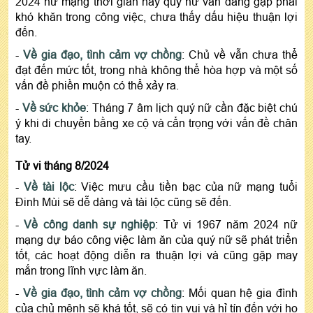
2024 nữ mạng thời gian này quý nữ vẫn đang gặp phải
khó khăn trong công việc, chưa thấy dấu hiệu thuận lợi
đến.
-
Về gia đạo, tình cảm vợ chồng
: Chủ về vẫn chưa thể
đạt đến mức tốt, trong nhà không thể hòa hợp và một số
vấn đề phiền muộn có thể xảy ra.
-
Về sức khỏe
: Tháng 7 âm lịch quý nữ cần đặc biệt chú
ý khi di chuyển bằng xe cộ và cẩn trọng với vấn đề chân
tay.
Tử vi tháng 8/2024
-
Về tài lộc
: Việc mưu cầu tiền bạc của nữ mạng tuổi
Đinh Mùi sẽ dễ dàng và tài lộc cũng sẽ đến.
-
Về công danh sự nghiệp
: Tử vi 1967 năm 2024 nữ
mạng dự báo công việc làm ăn của quý nữ sẽ phát triển
tốt, các hoạt động diễn ra thuận lợi và cũng gặp may
mắn trong lĩnh vực làm ăn.
-
Về gia đạo, tình cảm vợ chồng
: Mối quan hệ gia đình
của chủ mệnh sẽ khá tốt, sẽ có tin vui và hỉ tín đến với họ