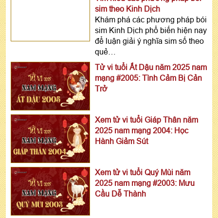
sim theo Kinh Dịch
Khám phá các phương pháp bói
sim Kinh Dịch phổ biến hiện nay
để luận giải ý nghĩa sim số theo
quẻ…
Tử vi tuổi Ất Dậu năm 2025 nam
mạng #2005: Tình Cảm Bị Cản
Trở
Xem tử vi tuổi Giáp Thân năm
2025 nam mạng 2004: Học
Hành Giảm Sút
Xem tử vi tuổi Quý Mùi năm
2025 nam mạng #2003: Mưu
Cầu Dễ Thành