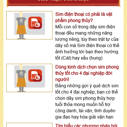
Sim điện thoại có phải là vật
phẩm phong thủy?
Mỗi con số trong dãy sim điện
thoại đều mang những năng
lượng riêng, tùy theo trật tự của
dãy số mà Sim điện thoại có thể
ảnh hưởng tới bạn theo hướng
tốt (Cát) hay xấu (hung)
Dùng kinh dịch chọn sim phong
thủy tốt cho 4 đại nghiệp đời
người!
Bằng những gợi ý quẻ dịch sim
tốt cho 4 đại nghiệp, bạn có thể
chọn dãy sim phong thủy hợp
tuổi thỏa mong muốn hỗ trợ
công danh, tài vận, tình duyên
gia đạo hay hóa giải vận hạn
Tìm hiểu các phương pháp bói