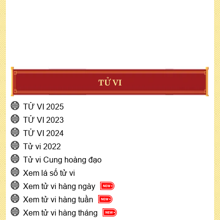
TỬ VI
TỬ VI 2025
TỬ VI 2023
TỬ VI 2024
Tử vi 2022
Tử vi Cung hoàng đạo
Xem lá số tử vi
Xem tử vi hàng ngày
Xem tử vi hàng tuần
Xem tử vi hàng tháng