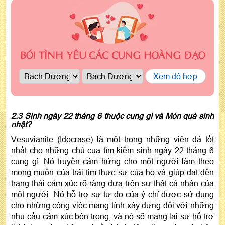
BÓI TÌNH YÊU CÁC CUNG HOÀNG ĐẠO
Xem độ hợp
2.3 Sinh ngày 22 tháng 6 thuộc cung gì và Món quà sinh
nhật?
Vesuvianite (Idocrase) là một trong những viên đá tốt
nhất cho những chú cua tìm kiếm sinh ngày 22 tháng 6
cung gì. Nó truyền cảm hứng cho một người làm theo
mong muốn của trái tim thực sự của họ và giúp đạt đến
trạng thái cảm xúc rõ ràng dựa trên sự thật cá nhân của
một người. Nó hỗ trợ sự tự do của ý chí được sử dụng
cho những công việc mang tính xây dựng đối với những
nhu cầu cảm xúc bên trong, và nó sẽ mang lại sự hỗ trợ