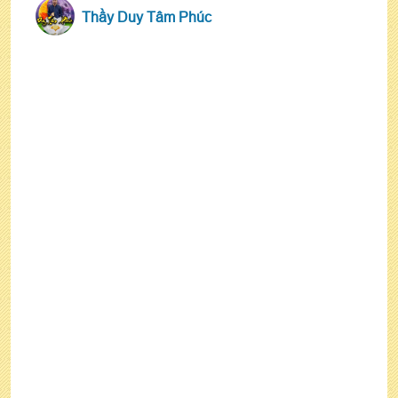
Thầy Duy Tâm Phúc