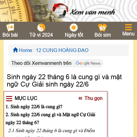
Menu
Bói bài
Tử vi 2024
Ngày tốt
Bói sim
Home
12 CUNG HOÀNG ĐẠO
Theo dõi Xemvanmenh trên
Sinh ngày 22 tháng 6 là cung gì và mật
ngữ Cự Giải sinh ngày 22/6
MỤC LỤC
Thu gọn
1. Sinh ngày 22/6 là cung gì?
2. Sinh ngày 22/6 cung gì và Mật ngữ Cự Giải
ngày 22 tháng 6?
2.1 Sinh ngày 22 tháng 6 là cung gì và Điểm