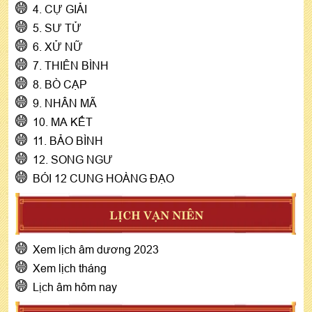
4. CỰ GIẢI
5. SƯ TỬ
6. XỬ NỮ
7. THIÊN BÌNH
8. BÒ CẠP
9. NHÂN MÃ
10. MA KẾT
11. BẢO BÌNH
12. SONG NGƯ
BÓI 12 CUNG HOÀNG ĐẠO
LỊCH VẠN NIÊN
Xem lịch âm dương 2023
Xem lịch tháng
Lịch âm hôm nay