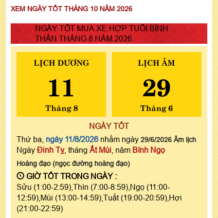
XEM NGÀY TỐT THÁNG 10 NĂM 2026
NGÀY TỐT MUA XE HỢP TUỔI BÍNH
THÂN THÁNG 8 NĂM 2026
LỊCH DƯƠNG
LỊCH ÂM
11
29
Tháng 8
Tháng 6
NGÀY TỐT
Thứ ba,
ngày 11/8/2026
nhằm ngày
29/6/2026 Âm lịch
Ngày
Đinh Tỵ
, tháng
Ất Mùi
, năm
Bính Ngọ
Hoàng đạo (ngọc đường hoàng đạo)
GIỜ TỐT TRONG NGÀY :
Sửu (1:00-2:59),Thìn (7:00-8:59),Ngọ (11:00-
12:59),Mùi (13:00-14:59),Tuất (19:00-20:59),Hợi
(21:00-22:59)