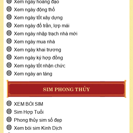
Xem ngày hoàng đạo
Xem ngày động thổ
Xem ngày tốt xây dựng
Xem ngày đổ trần, lợp mái
Xem ngày nhập trạch nhà mới
Xem ngày mua nhà
Xem ngày khai trương
Xem ngày ký hợp đồng
Xem ngày tốt nhận chức
Xem ngày an táng
SIM PHONG THỦY
XEM BÓI SIM
Sim Hợp Tuổi
Phong thủy sim số đẹp
Xem bói sim Kinh Dịch