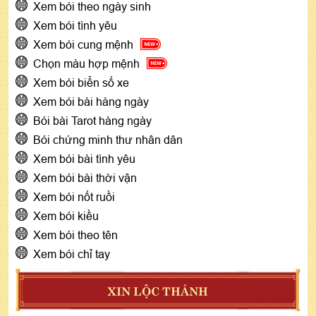
Xem bói theo ngày sinh
Xem bói tình yêu
Xem bói cung mệnh
Chọn màu hợp mệnh
Xem bói biển số xe
Xem bói bài hàng ngày
Bói bài Tarot hàng ngày
Bói chứng minh thư nhân dân
Xem bói bài tình yêu
Xem bói bài thời vận
Xem bói nốt ruồi
Xem bói kiều
Xem bói theo tên
Xem bói chỉ tay
XIN LỘC THÁNH