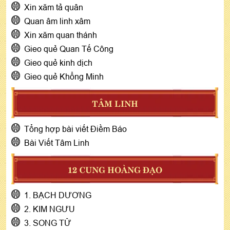
Xin xăm tả quân
Quan âm linh xâm
Xin xăm quan thánh
Gieo quẻ Quan Tế Công
Gieo quẻ kinh dịch
Gieo quẻ Khổng Minh
TÂM LINH
Tổng hợp bài viết Điềm Báo
Bài Viết Tâm Linh
12 CUNG HOÀNG ĐẠO
1. BẠCH DƯƠNG
2. KIM NGƯU
3. SONG TỬ