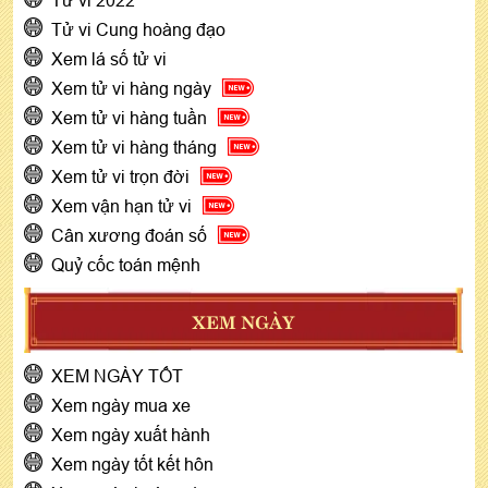
Tử vi Cung hoàng đạo
Xem lá số tử vi
Xem tử vi hàng ngày
Xem tử vi hàng tuần
Xem tử vi hàng tháng
Xem tử vi trọn đời
Xem vận hạn tử vi
Cân xương đoán số
Quỷ cốc toán mệnh
XEM NGÀY
XEM NGÀY TỐT
Xem ngày mua xe
Xem ngày xuất hành
Xem ngày tốt kết hôn