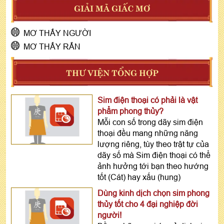
GIẢI MÃ GIẤC MƠ
MƠ THẤY NGƯỜI
MƠ THẤY RẮN
THƯ VIỆN TỔNG HỢP
Sim điện thoại có phải là vật
phẩm phong thủy?
Mỗi con số trong dãy sim điện
thoại đều mang những năng
lượng riêng, tùy theo trật tự của
dãy số mà Sim điện thoại có thể
ảnh hưởng tới bạn theo hướng
tốt (Cát) hay xấu (hung)
Dùng kinh dịch chọn sim phong
thủy tốt cho 4 đại nghiệp đời
người!