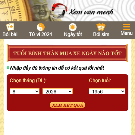
Menu
Bói bài
Tử vi 2024
Ngày tốt
Bói sim
TUỔI BÍNH THÂN MUA XE NGÀY NÀO TỐT
Nhập đầy đủ thông tin để có kết quả tốt nhất
Chọn tháng (DL):
Chọn tuổi:
XEM KẾT QUẢ