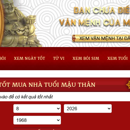
BÓI
XEM NGÀY TỐT
TỬ VI
XEM BÓI SIM
XEM TUỔI
TỐT MUA NHÀ TUỔI MẬU THÂN
vào để có kết quả tốt nhất