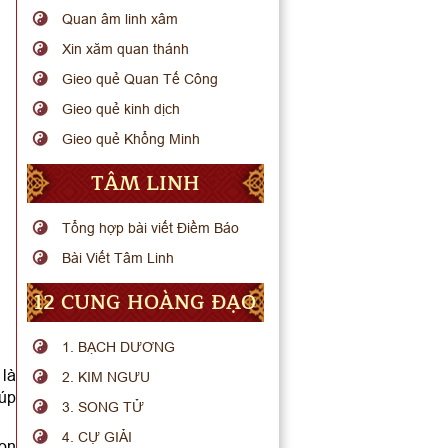
Quan âm linh xâm
Xin xăm quan thánh
Gieo quẻ Quan Tế Công
Gieo quẻ kinh dịch
Gieo quẻ Khổng Minh
TÂM LINH
Tổng hợp bài viết Điềm Báo
Bài Viết Tâm Linh
12 CUNG HOÀNG ĐẠO
1. BẠCH DƯƠNG
 là
2. KIM NGƯU
iúp
3. SONG TỬ
4. CỰ GIẢI
họn