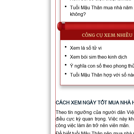
Tuổi Mậu Thân mua nhà năm 2
không?
CÔNG CỤ XEM NHIỀU
Xem lá số tử vi
Xem bói sim theo kinh dịch
Ý nghĩa con số theo phong th
Tuổi Mậu Thân hợp với số nà
CÁCH XEM NGÀY TỐT MUA NHÀ H
Theo tín ngưỡng của người dân Việ
điều cực kỳ quan trọng. Việc này k
công việc làm ăn trở nên viên mãn.
Để biết tuổi Mậu Thân nên mua nhà n