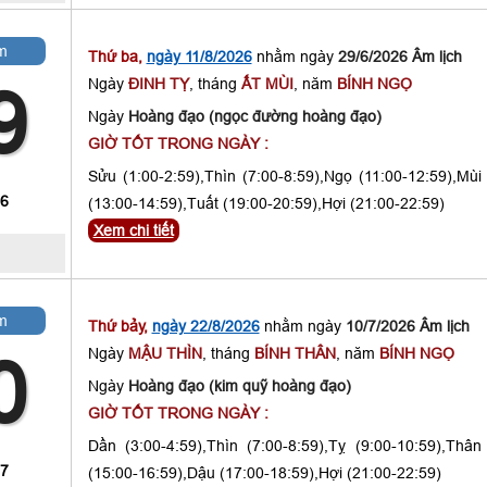
m
Thứ ba,
ngày 11/8/2026
nhằm ngày
29/6/2026 Âm lịch
Ngày
ĐINH TỴ
, tháng
ẤT MÙI
, năm
BÍNH NGỌ
9
Ngày
Hoàng đạo (ngọc đường hoàng đạo)
GIỜ TỐT TRONG NGÀY :
Sửu (1:00-2:59),Thìn (7:00-8:59),Ngọ (11:00-12:59),Mùi
 6
(13:00-14:59),Tuất (19:00-20:59),Hợi (21:00-22:59)
Xem chi tiết
m
Thứ bảy,
ngày 22/8/2026
nhằm ngày
10/7/2026 Âm lịch
Ngày
MẬU THÌN
, tháng
BÍNH THÂN
, năm
BÍNH NGỌ
0
Ngày
Hoàng đạo (kim quỹ hoàng đạo)
GIỜ TỐT TRONG NGÀY :
Dần (3:00-4:59),Thìn (7:00-8:59),Tỵ (9:00-10:59),Thân
 7
(15:00-16:59),Dậu (17:00-18:59),Hợi (21:00-22:59)