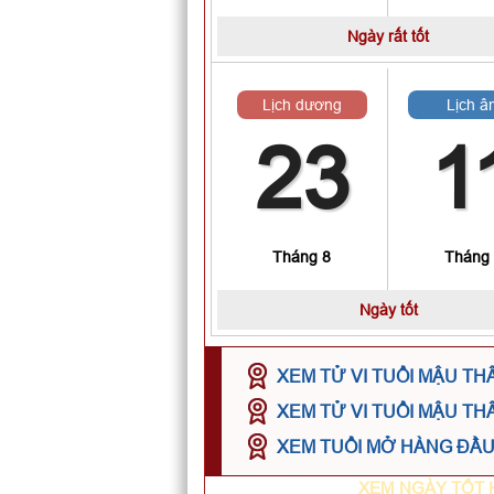
Ngày rất tốt
Lịch dương
Lịch â
23
1
Tháng 8
Tháng
Ngày tốt
XEM TỬ VI TUỔI MẬU TH
XEM TỬ VI TUỔI MẬU TH
XEM TUỔI MỞ HÀNG ĐẦU 
XEM NGÀY TỐT 