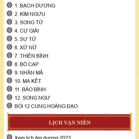
1. BẠCH DƯƠNG
2. KIM NGƯU
3. SONG TỬ
4. CỰ GIẢI
5. SƯ TỬ
6. XỬ NỮ
7. THIÊN BÌNH
8. BÒ CẠP
9. NHÂN MÃ
10. MA KẾT
11. BẢO BÌNH
12. SONG NGƯ
BÓI 12 CUNG HOÀNG ĐẠO
LỊCH VẠN NIÊN
Xem lịch âm dương 2023