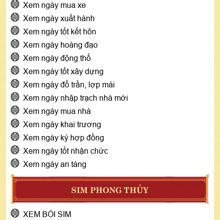
Xem ngày mua xe
Xem ngày xuất hành
Xem ngày tốt kết hôn
Xem ngày hoàng đạo
Xem ngày động thổ
Xem ngày tốt xây dựng
Xem ngày đổ trần, lợp mái
Xem ngày nhập trạch nhà mới
Xem ngày mua nhà
Xem ngày khai trương
Xem ngày ký hợp đồng
Xem ngày tốt nhận chức
Xem ngày an táng
SIM PHONG THỦY
XEM BÓI SIM