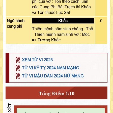
phi của vợ : Tốn theo cách luận
của Cung Phi Bát Trạch thì Khôn
và Tốn thuộc Lục Sát
Ngũ hành
Khắc
0
cung phi
Thiên mệnh năm sinh chồng : Thổ
- Thiên mệnh năm sinh vợ : Mộc
=> Tương Khắc
XEM TỬ VI 2023
TỬ VI KỶ TỴ 2024 NAM MẠNG
TỬ VI MẬU DẦN 2024 NỮ MẠNG
Tổng Điểm 1/10