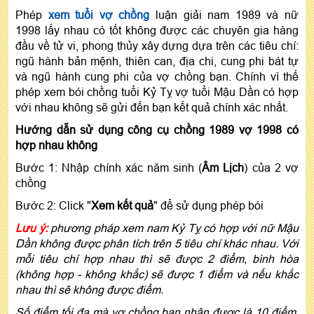
Phép
xem tuổi vợ chồng
luận giải nam 1989 và nữ
1998 lấy nhau có tốt không được các chuyên gia hàng
đầu về tử vi, phong thủy xây dựng dựa trên các tiêu chí:
ngũ hành bản mệnh, thiên can, địa chi, cung phi bát tự
và ngũ hành cung phi của vợ chồng bạn. Chính vì thế
phép xem bói chồng tuổi Kỷ Tỵ vợ tuổi Mậu Dần có hợp
với nhau không sẽ gửi đến bạn kết quả chính xác nhất.
Hướng dẫn sử dụng công cụ chồng 1989 vợ 1998 có
hợp nhau không
Bước 1: Nhập chính xác năm sinh (
Âm Lịch
) của 2 vợ
chồng
Bước 2: Click "
Xem kết quả
" để sử dụng phép bói
Lưu ý:
phương pháp xem nam Kỷ Tỵ có hợp với nữ Mậu
Dần không được phân tích trên 5 tiêu chí khác nhau. Với
mỗi tiêu chí hợp nhau thì sẽ được 2 điểm, bình hòa
(không hợp - không khắc) sẽ được 1 điểm và nếu khắc
nhau thì sẽ không được điểm.
Số điểm tối đa mà vợ chồng bạn nhận được là 10 điểm.