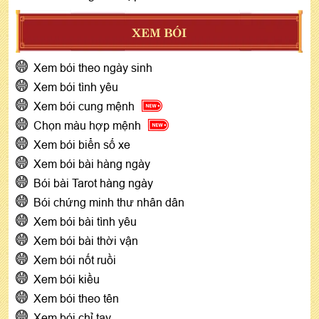
XEM BÓI
Xem bói theo ngày sinh
Xem bói tình yêu
Xem bói cung mệnh
Chọn màu hợp mệnh
Xem bói biển số xe
Xem bói bài hàng ngày
Bói bài Tarot hàng ngày
Bói chứng minh thư nhân dân
Xem bói bài tình yêu
Xem bói bài thời vận
Xem bói nốt ruồi
Xem bói kiều
Xem bói theo tên
Xem bói chỉ tay