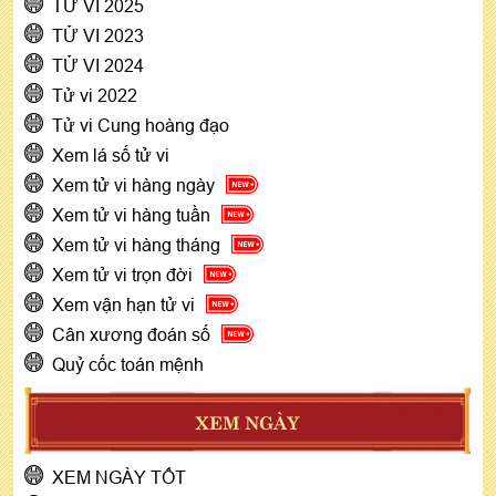
TỬ VI 2025
TỬ VI 2023
TỬ VI 2024
Tử vi 2022
Tử vi Cung hoàng đạo
Xem lá số tử vi
Xem tử vi hàng ngày
Xem tử vi hàng tuần
Xem tử vi hàng tháng
Xem tử vi trọn đời
Xem vận hạn tử vi
Cân xương đoán số
Quỷ cốc toán mệnh
XEM NGÀY
XEM NGÀY TỐT