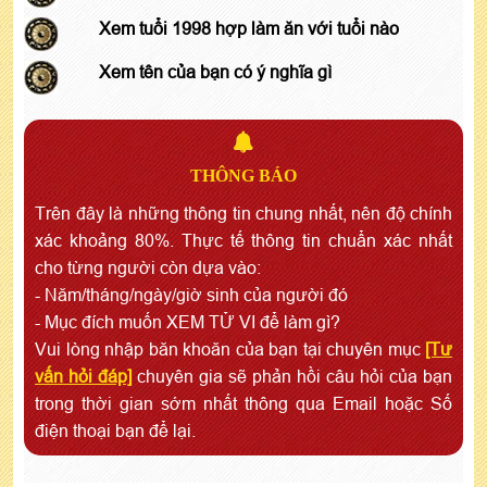
Xem tuổi 1998 hợp làm ăn với tuổi nào
Xem tên của bạn có ý nghĩa gì
THÔNG BÁO
Trên đây là những thông tin chung nhất, nên độ chính
xác khoảng 80%. Thực tế thông tin chuẩn xác nhất
cho từng người còn dựa vào:
- Năm/tháng/ngày/giờ sinh của người đó
- Mục đích muốn XEM TỬ VI để làm gì?
Vui lòng nhập băn khoăn của bạn tại chuyên mục
[Tư
vấn hỏi đáp]
chuyên gia sẽ phản hồi câu hỏi của bạn
trong thời gian sớm nhất thông qua Email hoặc Số
điện thoại bạn để lại.