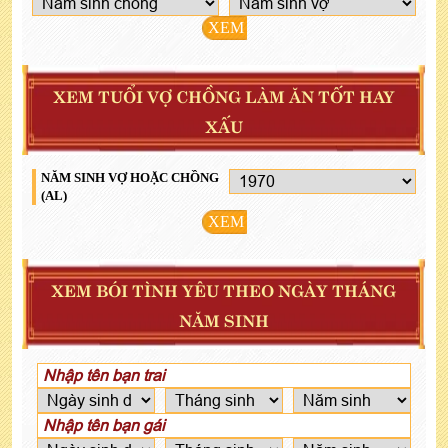
XEM
XEM TUỔI VỢ CHỒNG LÀM ĂN TỐT HAY
XẤU
NĂM SINH VỢ HOẶC CHỒNG
(AL)
XEM
XEM BÓI TÌNH YÊU THEO NGÀY THÁNG
NĂM SINH