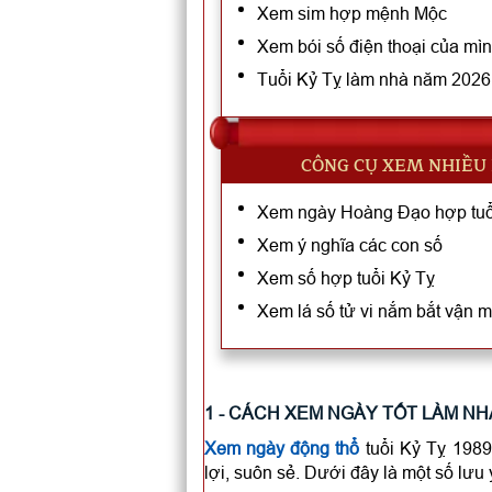
Xem sim hợp mệnh Mộc
Xem bói số điện thoại của mì
Tuổi Kỷ Tỵ làm nhà năm 2026 
CÔNG CỤ XEM NHIỀU
Xem ngày Hoàng Đạo hợp tuổ
Xem ý nghĩa các con số
Xem số hợp tuổi Kỷ Tỵ
Xem lá số tử vi nắm bắt vận 
1 - CÁCH XEM NGÀY TỐT LÀM NHÀ
Xem ngày động thổ
tuổi Kỷ Tỵ 1989
lợi, suôn sẻ. Dưới đây là một số lưu 