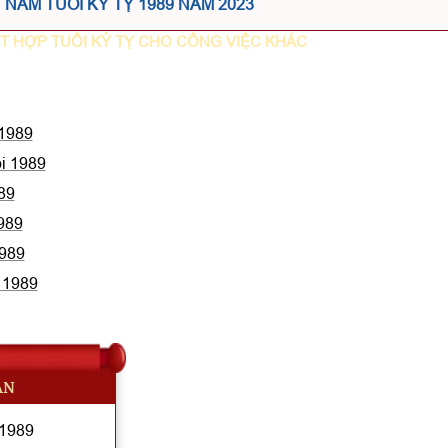
NĂM TUỔI KỶ TỴ 1989 NĂM 2023
T HỢP TUỔI KỶ TỴ CHO CÔNG VIỆC KHÁC
 1989
ổi 1989
89
1989
1989
i 1989
AN
 1989