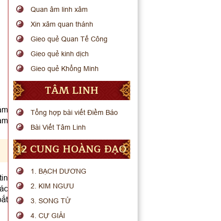
Quan âm linh xâm
Xin xăm quan thánh
Gieo quẻ Quan Tế Công
Gieo quẻ kinh dịch
Gieo quẻ Khổng Minh
TÂM LINH
tám
Tổng hợp bài viết Điềm Báo
làm
Bài Viết Tâm Linh
12 CUNG HOÀNG ĐẠO
1. BẠCH DƯƠNG
tin
2. KIM NGƯU
tác
bắt
3. SONG TỬ
4. CỰ GIẢI