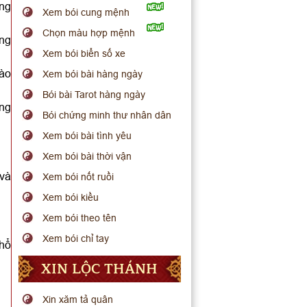
ững
Xem bói cung mệnh
Chọn màu hợp mệnh
ông
Xem bói biển số xe
vào
Xem bói bài hàng ngày
Bói bài Tarot hàng ngày
ông
Bói chứng minh thư nhân dân
Xem bói bài tình yêu
Xem bói bài thời vận
 và
Xem bói nốt ruồi
Xem bói kiều
Xem bói theo tên
Xem bói chỉ tay
thổ
XIN LỘC THÁNH
Xin xăm tả quân