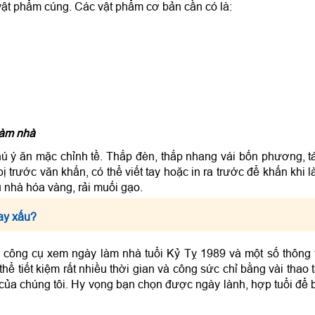
vật phẩm cúng. Các vật phẩm cơ bản cần có là:
làm nhà
chú ý ăn mặc chỉnh tề. Thắp đèn, thắp nhang vái bốn phương, 
 trước văn khấn, có thể viết tay hoặc in ra trước để khấn khi 
ủ nhà hóa vàng, rải muối gạo.
ay xấu?
n công cụ xem ngày làm nhà tuổi Kỷ Tỵ 1989 và một số thông 
hể tiết kiệm rất nhiều thời gian và công sức chỉ bằng vài thao 
ủa chúng tôi. Hy vọng bạn chọn được ngày lành, hợp tuổi để 