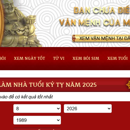
BÓI
XEM NGÀY TỐT
TỬ VI
XEM BÓI SIM
XEM TUỔI
ÀM NHÀ TUỔI KỶ TỴ NĂM 2025
vào để có kết quả tốt nhất