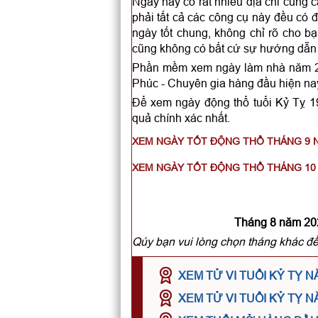
Ngày nay có rất nhiều địa chỉ cung 
phải tất cả các công cụ này đều có đ
ngày tốt chung, không chỉ rõ cho bạ
cũng không có bất cứ sự hướng dẫn 
Phần mềm xem ngày làm nhà năm 20
Phúc - Chuyên gia hàng đầu hiện nay v
Để xem ngày động thổ tuổi Kỷ Tỵ 1
quả chính xác nhất.
XEM NGÀY TỐT ĐỘNG THỔ THÁNG 9 
XEM NGÀY TỐT ĐỘNG THỔ THÁNG 10 
Tháng 8 năm 202
Qúy bạn vui lòng chọn tháng khác để
XEM TỬ VI TUỔI KỶ TỴ 
XEM TỬ VI TUỔI KỶ TỴ 