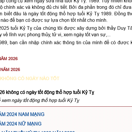
cấp công cụ xem ngày sửa nhà tuổi Kỷ Tỵ. 1989. Tuy nhiên kh
ộ chính xác và không đủ chi tiết. Bởi đa phần trong đó chỉ đưa
n biết đâu là ngày tốt động thổ hợp tuổi Kỷ Tỵ 1989. Đồng th
nào để bạn có được sự lựa chọn tốt nhất cho mình.
25 tuổi Kỷ Tỵ của chúng tôi được xây dựng bởi thầy Duy 
ề lĩnh vực phong thủy, tử vi, xem ngày tốt vạn sự,...
989, bạn cần nhập chính xác thông tin của mình để có được 
NĂM 2026
NĂM 2026
KHÔNG CÓ NGÀY NÀO TỐT
6 không có ngày tốt động thổ hợp tuổi Kỷ Tỵ
 xem ngày tốt động thổ hợp tuổi Kỷ Tỵ
NĂM 2024 NAM MẠNG
NĂM 2024 NỮ MẠNG