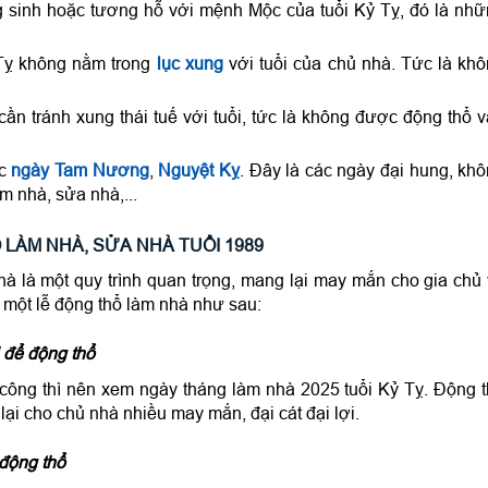
sinh hoặc tương hỗ với mệnh Mộc của tuổi Kỷ Tỵ, đó là nh
 Tỵ không nằm trong
lục xung
với tuổi của chủ nhà. Tức là kh
n tránh xung thái tuế với tuổi, tức là không được động thổ 
ác
ngày Tam Nương
,
Nguyệt Kỵ
. Đây là các ngày đại hung, kh
m nhà, sửa nhà,...
 LÀM NHÀ, SỬA NHÀ TUỔI 1989
hà là một quy trình quan trọng, mang lại may mắn cho gia chủ
c một lễ động thổ làm nhà như sau:
 để động thổ
 công thì nên xem ngày tháng làm nhà 2025 tuổi Kỷ Tỵ. Động 
ại cho chủ nhà nhiều may mắn, đại cát đại lợi.
động thổ