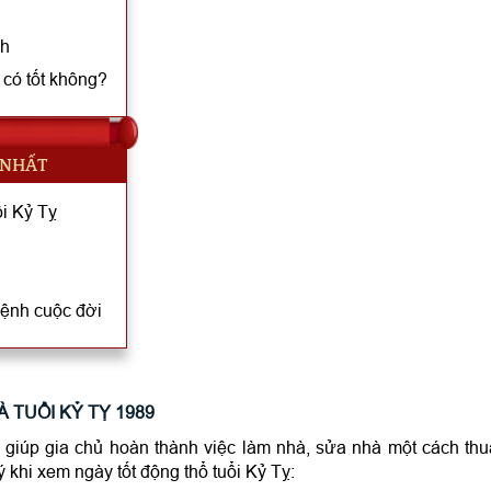
nh
có tốt không?
 NHẤT
i Kỷ Tỵ
mệnh cuộc đời
 TUỔI KỶ TỴ 1989
 giúp gia chủ hoàn thành việc làm nhà, sửa nhà một cách th
ý khi xem ngày tốt động thổ tuổi Kỷ Tỵ: