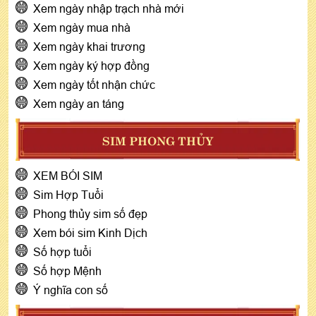
Xem ngày nhập trạch nhà mới
Xem ngày mua nhà
Xem ngày khai trương
Xem ngày ký hợp đồng
Xem ngày tốt nhận chức
Xem ngày an táng
SIM PHONG THỦY
XEM BÓI SIM
Sim Hợp Tuổi
Phong thủy sim số đẹp
Xem bói sim Kinh Dịch
Số hợp tuổi
Số hợp Mệnh
Ý nghĩa con số