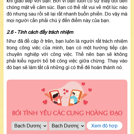
khi giao tiếp với bạn. Bởi vì bạn luôn có sự thay đổi đến
chóng mặt về cảm súc. Bạn có thể rất vui vẻ một lúc nào
đó nhưng sau rồi sẽ lại rất nhanh buồn phiền. Do vậy mà
mọi người cần phải chú ý đến điểm này của bạn.
2.6 - Tính cách đầy trách nhiệm
Như đã đề cập ở trên, bạn luôn là người rất trách nhiệm
trong công việc của mình, bạn có một hướng tiếp cận
chuyên nghiệp với công việc. Thế nên bạn sẽ không
phải kiểu người bỏ bê công việc giữa chừng. Thay vào
đó bạn sẽ làm tất cả những gì có thể đẻ hoàn thành nó.
BÓI TÌNH YÊU CÁC CUNG HOÀNG ĐẠO
Xem độ hợp