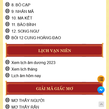
8. BÒ CẠP
9. NHÂN MÃ
10. MA KẾT
11. BẢO BÌNH
12. SONG NGƯ
BÓI 12 CUNG HOÀNG ĐẠO
LỊCH VẠN NIÊN
Xem lịch âm dương 2023
Xem lịch tháng
Lịch âm hôm nay
GIẢI MÃ GIẤC MƠ
MƠ THẤY NGƯỜI
MƠ THẤY RẮN