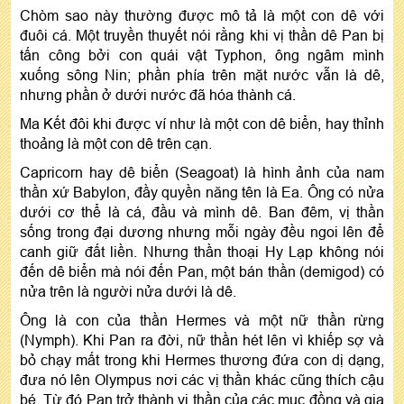
Chòm sao này thường được mô tả là một con dê với
đuôi cá. Một truyền thuyết nói rằng khi vị thần dê Pan bị
tấn công bởi con quái vật Typhon, ông ngâm mình
xuống sông Nin; phần phía trên mặt nước vẫn là dê,
nhưng phần ở dưới nước đã hóa thành cá.
Ma Kết đôi khi được ví như là một con dê biển, hay thỉnh
thoảng là một con dê trên cạn.
Capricorn hay dê biển (Seagoat) là hình ảnh của nam
thần xứ Babylon, đầy quyền năng tên là Ea. Ông có nửa
dưới cơ thể là cá, đầu và mình dê. Ban đêm, vị thần
sống trong đại dương nhưng mỗi ngày đều ngoi lên để
canh giữ đất liền. Nhưng thần thoại Hy Lạp không nói
đến dê biển mà nói đến Pan, một bán thần (demigod) có
nửa trên là người nửa dưới là dê.
Ông là con của thần Hermes và một nữ thần rừng
(Nymph). Khi Pan ra đời, nữ thần hét lên vì khiếp sợ và
bỏ chạy mất trong khi Hermes thương đứa con dị dạng,
đưa nó lên Olympus nơi các vị thần khác cũng thích cậu
bé. Từ đó Pan trở thành vị thần của các mục đồng và gia