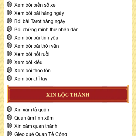
Xem bói biển số xe
Xem bói bài hàng ngày
Bói bài Tarot hàng ngày
Bói chứng minh thư nhân dân
Xem bói bài tình yêu
Xem bói bài thời vận
Xem bói nốt ruồi
Xem bói kiều
Xem bói theo tên
Xem bói chỉ tay
XIN LỘC THÁNH
Xin xăm tả quân
Quan âm linh xâm
Xin xăm quan thánh
Gieo quẻ Quan Tế Công