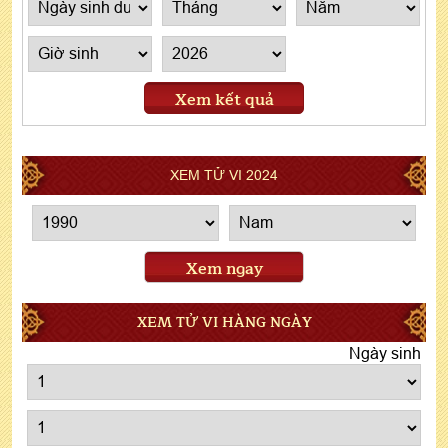
Xem kết quả
XEM TỬ VI 2024
Xem ngay
XEM TỬ VI HÀNG NGÀY
Ngày sinh