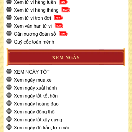
Xem tử vi hàng tuần
Xem tử vi hàng tháng
Xem tử vi trọn đời
Xem vận hạn tử vi
Cân xương đoán số
Quỷ cốc toán mệnh
XEM NGÀY
XEM NGÀY TỐT
Xem ngày mua xe
Xem ngày xuất hành
Xem ngày tốt kết hôn
Xem ngày hoàng đạo
Xem ngày động thổ
Xem ngày tốt xây dựng
Xem ngày đổ trần, lợp mái