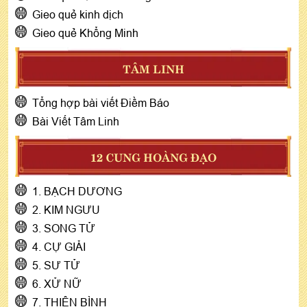
Gieo quẻ kinh dịch
Gieo quẻ Khổng Minh
TÂM LINH
Tổng hợp bài viết Điềm Báo
Bài Viết Tâm Linh
12 CUNG HOÀNG ĐẠO
1. BẠCH DƯƠNG
2. KIM NGƯU
3. SONG TỬ
4. CỰ GIẢI
5. SƯ TỬ
6. XỬ NỮ
7. THIÊN BÌNH