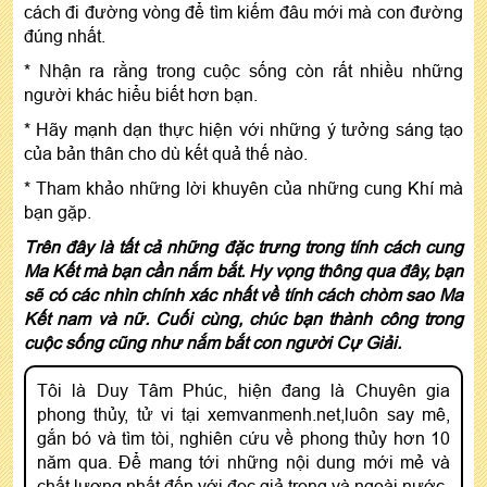
cách đi đường vòng để tìm kiếm đâu mới mà con đường
đúng nhất.
* Nhận ra rằng trong cuộc sống còn rất nhiều những
người khác hiểu biết hơn bạn.
* Hãy mạnh dạn thực hiện với những ý tưởng sáng tạo
của bản thân cho dù kết quả thế nào.
* Tham khảo những lời khuyên của những cung Khí mà
bạn gặp.
Trên đây là tất cả những đặc trưng trong tính cách cung
Ma Kết mà bạn cần nắm bắt. Hy vọng thông qua đây, bạn
sẽ có các nhìn chính xác nhất về tính cách chòm sao Ma
Kết nam và nữ. Cuối cùng, chúc bạn thành công trong
cuộc sống cũng như nắm bắt con người Cự Giải.
Tôi là Duy Tâm Phúc, hiện đang là Chuyên gia
phong thủy, tử vi tại xemvanmenh.net,luôn say mê,
gắn bó và tìm tòi, nghiên cứu về phong thủy hơn 10
năm qua. Để mang tới những nội dung mới mẻ và
chất lượng nhất đến với đọc giả trong và ngoài nước