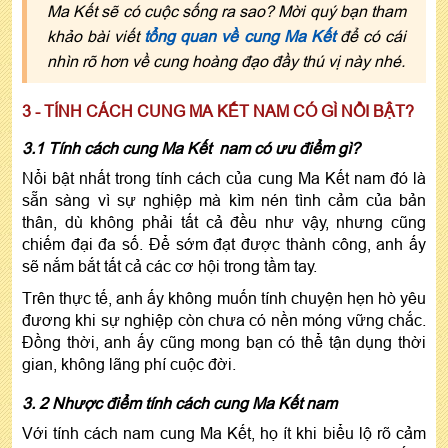
Ma Kết sẽ có cuộc sống ra sao? Mời quý bạn tham
khảo bài viết
tổng quan về cung Ma Kết
để có cái
nhìn rõ hơn về cung hoàng đạo đầy thú vị này nhé.
3 - TÍNH CÁCH CUNG MA KẾT NAM CÓ GÌ NỔI BẬT?
3.1 Tính cách cung Ma Kết nam có ưu điểm gì?
Nổi bật nhất trong tính cách của cung Ma Kết nam đó là
sẵn sàng vì sự nghiệp mà kìm nén tình cảm của bản
thân, dù không phải tất cả đều như vậy, nhưng cũng
chiếm đại đa số. Để sớm đạt được thành công, anh ấy
sẽ nắm bắt tất cả các cơ hội trong tầm tay.
Trên thực tế, anh ấy không muốn tính chuyện hẹn hò yêu
đương khi sự nghiệp còn chưa có nền móng vững chắc.
Đồng thời, anh ấy cũng mong bạn có thể tận dụng thời
gian, không lãng phí cuộc đời.
3. 2 Nhược điểm tính cách cung Ma Kết nam
Với tính cách nam cung Ma Kết, họ ít khi biểu lộ rõ cảm