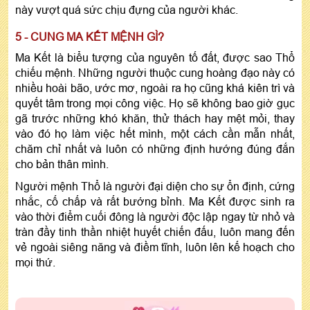
này vượt quá sức chịu đựng của người khác.
5 - CUNG MA KẾT MỆNH GÌ?
Ma Kết là biểu tượng của nguyên tố đất, được sao Thổ
chiếu mệnh. Những người thuộc cung hoàng đạo này có
nhiều hoài bão, ước mơ, ngoài ra họ cũng khá kiên trì và
quyết tâm trong mọi công việc. Họ sẽ không bao giờ gục
gã trước những khó khăn, thử thách hay mệt mỏi, thay
vào đó họ làm việc hết mình, một cách cần mẫn nhất,
chăm chỉ nhất và luôn có những định hướng đúng đắn
cho bản thân mình.
Người mệnh Thổ là người đại diện cho sự ổn định, cứng
nhắc, cố chấp và rất bướng bỉnh. Ma Kết được sinh ra
vào thời điểm cuối đông là người độc lập ngay từ nhỏ và
tràn đầy tinh thần nhiệt huyết chiến đấu, luôn mang đến
vẻ ngoài siêng năng và điềm tĩnh, luôn lên kế hoạch cho
mọi thứ.