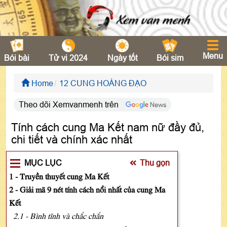
Menu
Bói bài
Tử vi 2024
Ngày tốt
Bói sim
Home
12 CUNG HOÀNG ĐẠO
Theo dõi Xemvanmenh trên
Tính cách cung Ma Kết nam nữ đầy đủ,
chi tiết và chính xác nhất
MỤC LỤC
Thu gọn
1 - Truyền thuyết cung Ma Kết
2 - Giải mã 9 nét tính cách nổi nhất của cung Ma
Kết
2.1 - Bình tĩnh và chắc chắn