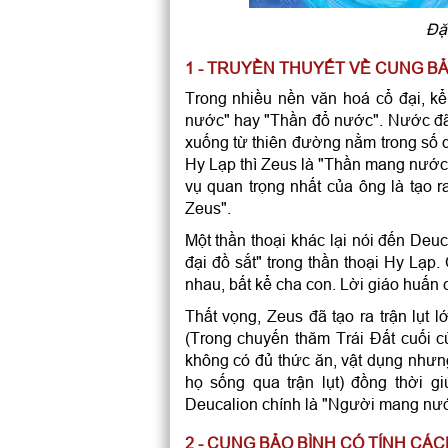
Đặ
1 - TRUYỀN THUYẾT VỀ CUNG BẢ
Trong nhiều nền văn hoá cổ đại, k
nước" hay "Thần đổ nước". Nước đã
xuống từ thiên đường nằm trong số q
Hy Lạp thì Zeus là "Thần mang nước"
vụ quan trọng nhất của ông là tạo
Zeus".
Một thần thoại khác lại nói đến Deuc
đại đồ sắt" trong thần thoại Hy Lạp
nhau, bất kể cha con. Lời giáo huấn c
Thất vọng, Zeus đã tạo ra trận lụt l
(Trong chuyến thăm Trái Đất cuối 
không có đủ thức ăn, vật dụng như
họ sống qua trận lụt) đồng thời 
Deucalion chính là "Người mang nướ
2 - CUNG BẢO BÌNH CÓ TÍNH CÁ