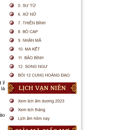
5. SƯ TỬ
6. XỬ NỮ
7. THIÊN BÌNH
8. BÒ CẠP
9. NHÂN MÃ
10. MA KẾT
11. BẢO BÌNH
12. SONG NGƯ
BÓI 12 CUNG HOÀNG ĐẠO
g ý
LỊCH VẠN NIÊN
 là
Xem lịch âm dương 2023
Xem lịch tháng
vào
Lịch âm hôm nay
.