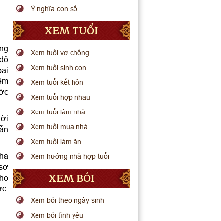
Ý nghĩa con số
XEM TUỔI
ang
Xem tuổi vợ chồng
 đổ
Xem tuổi sinh con
oại
iệm
Xem tuổi kết hôn
ước
Xem tuổi hợp nhau
Xem tuổi làm nhà
hời
Xem tuổi mua nhà
lẫn
Xem tuổi làm ăn
rha
Xem hướng nhà hợp tuổi
 sơ
XEM BÓI
cho
ức.
Xem bói theo ngày sinh
Xem bói tình yêu