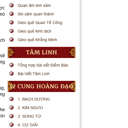
Quan âm linh xâm
ược
 nó
Xin xăm quan thánh
Gieo quẻ Quan Tế Công
Gieo quẻ kinh dịch
ích
Gieo quẻ Khổng Minh
TÂM LINH
 sẽ
ững
Tổng hợp bài viết Điềm Báo
Bài Viết Tâm Linh
12 CUNG HOÀNG ĐẠO
ng,
ung
1. BẠCH DƯƠNG
2. KIM NGƯU
ghe
lời
3. SONG TỬ
4. CỰ GIẢI