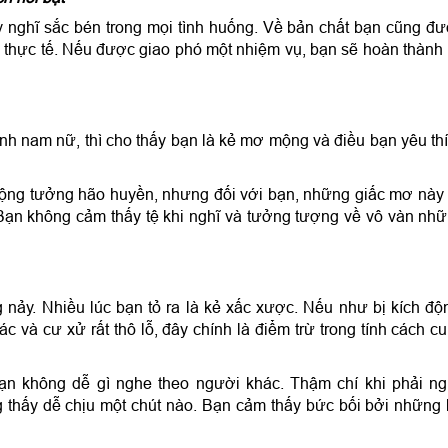
y nghĩ sắc bén trong mọi tình huống. Về bản chất bạn cũng đ
à thực tế. Nếu được giao phó một nhiệm vụ, bạn sẽ hoàn thành
ình nam nữ, thì cho thấy bạn là kẻ mơ mộng và điều bạn yêu th
ộng tưởng hão huyền, nhưng đối với bạn, những giấc mơ này
. Bạn không cảm thấy tệ khi nghĩ và tưởng tượng về vô vàn nh
ng nảy. Nhiều lúc bạn tỏ ra là kẻ xấc xược. Nếu như bị kích độ
c và cư xử rất thô lỗ, đây chính là điểm trừ trong tính cách c
ạn không dễ gì nghe theo người khác. Thậm chí khi phải n
 thấy dễ chịu một chút nào. Bạn cảm thấy bức bối bởi những 