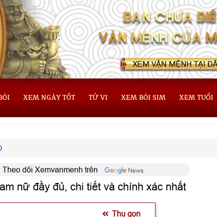
BÓI
XEM NGÀY TỐT
TỬ VI
XEM BÓI SIM
XEM TUỔI
O
Theo dõi Xemvanmenh trên
m nữ đầy đủ, chi tiết và chính xác nhất
Thu gọn