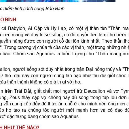
c điểm tính cách cung Bảo Bình
O BÌNH
ể cả Babylon, Ai Cập và Hy Lạp, có một vị thần tên "Thần m
 cưu mang và duy trì sự sống, do đó quyền lực làm cho nước
uyền năng được con người cổ đại tôn kính nhất. Theo thần th
. Trong cương vị chúa tể của các vị thần, một trong những nh
 ra bão. Chòm sao Aquarius là biểu tượng cho "Thần mang n
alion, người sống sót duy nhất trong trận Đại hồng thủy và "T
. Ở thời đại này con người cũng tàn bạo như thú dữ giết chóc 
ủa thần thánh không có giá trị gì với họ.
ớn trên Trái Đất, giết chết mọi người trừ Deucalion và vợ Pyr
cùng, Zeus thấy cặp vợ chồng này dù sống trong túp lều đơn
ng vẫn cung cấp đầy đủ thức ăn chỗ ở cho mình nên ông mới 
giúp họ tạo ra chủng tộc người mới mạnh hơn và có đạo đ
c" đặc trưng bằng chòm sao Aquarius.
CH NHƯ THẾ NÀO?