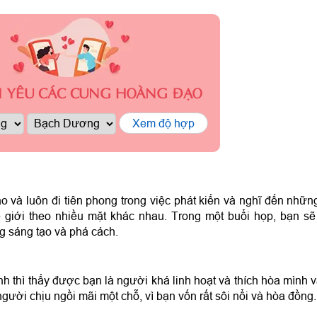
H YÊU CÁC CUNG HOÀNG ĐẠO
Xem độ hợp
o và luôn đi tiên phong trong việc phát kiến và nghĩ đến nhữn
 giới theo nhiều mặt khác nhau. Trong một buổi họp, bạn sẽ
g sáng tạo và phá cách.
h thì thấy được bạn là người khá linh hoạt và thích hòa mình 
gười chịu ngồi mãi một chỗ, vì bạn vốn rất sôi nổi và hòa đồng