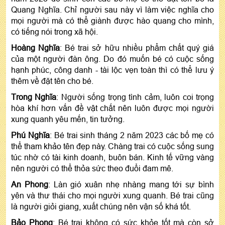
Quang Nghĩa. Chỉ người sau này vì làm việc nghĩa cho
mọi người mà có thể giành được hào quang cho mình,
có tiếng nói trong xã hội.
Hoàng Nghĩa
: Bé trai sở hữu nhiều phẩm chất quý giá
của một người đàn ông. Do đó muốn bé có cuộc sống
hạnh phúc, công danh - tài lộc vẹn toàn thì có thể lưu ý
thêm về đặt tên cho bé.
Trong Nghĩa
: Người sống trọng tình cảm, luôn coi trọng
hòa khí hơn vấn đề vật chất nên luôn được mọi người
xung quanh yêu mến, tin tưởng.
Phú Nghĩa
: Bé trai sinh tháng 2 năm 2023 các bố mẹ có
thể tham khảo tên đẹp này. Chàng trai có cuộc sống sung
túc nhờ có tài kinh doanh, buôn bán. Kinh tế vững vàng
nên người có thể thỏa sức theo đuổi đam mê.
An Phong
: Làn gió xuân nhẹ nhàng mang tới sự bình
yên và thư thái cho mọi người xung quanh. Bé trai cũng
là người giỏi giang, xuất chúng nên vận số khá tốt.
Bảo Phong
: Bé trai không có sức khỏe tốt mà còn sở