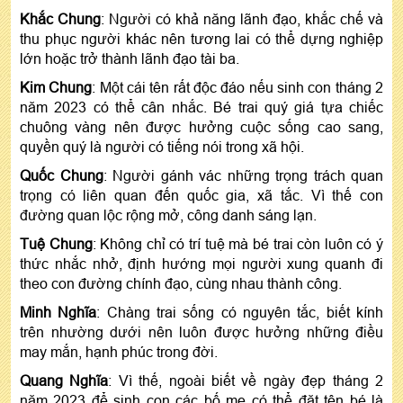
Khắc Chung
: Người có khả năng lãnh đạo, khắc chế và
thu phục người khác nên tương lai có thể dựng nghiệp
lớn hoặc trở thành lãnh đạo tài ba.
Kim Chung
: Một cái tên rất độc đáo nếu sinh con tháng 2
năm 2023 có thể cân nhắc. Bé trai quý giá tựa chiếc
chuông vàng nên được hưởng cuộc sống cao sang,
quyền quý là người có tiếng nói trong xã hội.
Quốc Chung
: Người gánh vác những trọng trách quan
trọng có liên quan đến quốc gia, xã tắc. Vì thế con
đường quan lộc rộng mở, công danh sáng lạn.
Tuệ Chung
: Không chỉ có trí tuệ mà bé trai còn luôn có ý
thức nhắc nhở, định hướng mọi người xung quanh đi
theo con đường chính đạo, cùng nhau thành công.
Minh Nghĩa
: Chàng trai sống có nguyên tắc, biết kính
trên nhường dưới nên luôn được hưởng những điều
may mắn, hạnh phúc trong đời.
Quang Nghĩa
: Vì thế, ngoài biết về ngày đẹp tháng 2
năm 2023 để sinh con các bố mẹ có thể đặt tên bé là