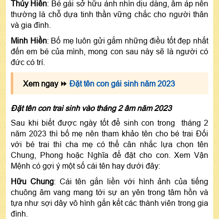
Thúy Hiền
: Bé gái sở hữu ánh nhìn dịu dàng, ấm áp nên
thường là chỗ dựa tinh thần vững chắc cho người thân
và gia đình.
Minh Hiền
: Bố mẹ luôn gửi gắm những điều tốt đẹp nhất
đến em bé của mình, mong con sau này sẽ là người có
đức có trí.
Xem ngay ⏩
Đặt tên con gái sinh năm 2023
Đặt tên con trai sinh vào tháng 2 âm năm 2023
Sau khi biết được ngày tốt để sinh con trong tháng 2
năm 2023 thì bố mẹ nên tham khảo tên cho bé trai Đối
với bé trai thì cha mẹ có thể cân nhắc lựa chọn tên
Chung, Phong hoặc Nghĩa để đặt cho con. Xem Vận
Mệnh có gợi ý một số cái tên hay dưới đây:
Hữu Chung
: Cái tên gắn liền với hình ảnh của tiếng
chuông âm vang mang tới sự an yên trong tâm hồn và
tựa như sợi dây vô hình gắn kết các thành viên trong gia
đình.