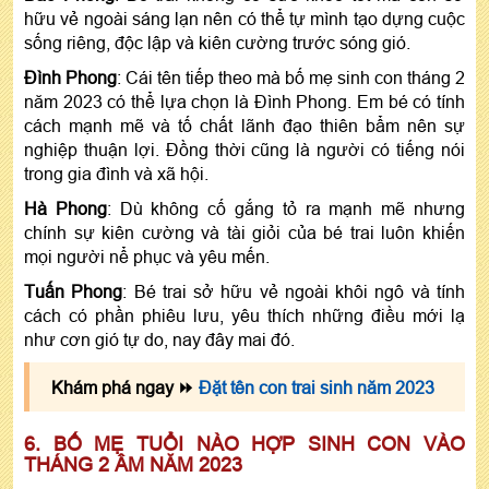
hữu vẻ ngoài sáng lạn nên có thể tự mình tạo dựng cuộc
sống riêng, độc lập và kiên cường trước sóng gió.
Đình Phong
: Cái tên tiếp theo mà bố mẹ sinh con tháng 2
năm 2023 có thể lựa chọn là Đình Phong. Em bé có tính
cách mạnh mẽ và tố chất lãnh đạo thiên bẩm nên sự
nghiệp thuận lợi. Đồng thời cũng là người có tiếng nói
trong gia đình và xã hội.
Hà Phong
: Dù không cố gắng tỏ ra mạnh mẽ nhưng
chính sự kiên cường và tài giỏi của bé trai luôn khiến
mọi người nể phục và yêu mến.
Tuấn Phong
: Bé trai sở hữu vẻ ngoài khôi ngô và tính
cách có phần phiêu lưu, yêu thích những điều mới lạ
như cơn gió tự do, nay đây mai đó.
Khám phá ngay ⏩
Đặt tên con trai sinh năm 2023
6. BỐ MẸ TUỔI NÀO HỢP SINH CON VÀO
THÁNG 2 ÂM NĂM 2023