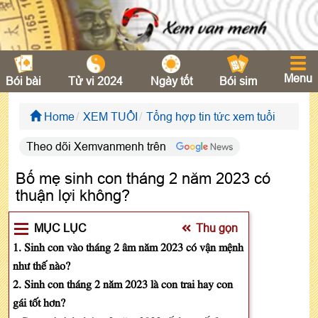
Menu
Bói bài
Tử vi 2024
Ngày tốt
Bói sim
Home
XEM TUỔI
Tổng hợp tin tức xem tuổi
Theo dõi Xemvanmenh trên
Bố mẹ sinh con tháng 2 năm 2023 có
thuận lợi không?
MỤC LỤC
Thu gọn
1. Sinh con vào tháng 2 âm năm 2023 có vận mệnh
như thế nào?
2. Sinh con tháng 2 năm 2023 là con trai hay con
gái tốt hơn?