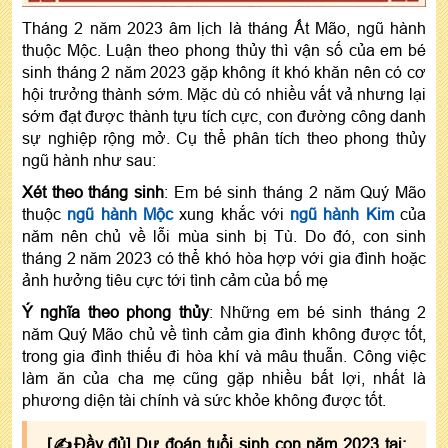
Tháng 2 năm 2023 âm lịch là tháng Ất Mão, ngũ hành
thuộc Mộc. Luận theo phong thủy thì vận số của em bé
sinh tháng 2 năm 2023 gặp không ít khó khăn nên có cơ
hội trưởng thành sớm. Mặc dù có nhiều vất vả nhưng lại
sớm đạt được thành tựu tích cực, con đường công danh
sự nghiệp rộng mở. Cụ thể phân tích theo phong thủy
ngũ hành như sau:
Xét theo tháng sinh
: Em bé sinh tháng 2 năm Quý Mão
thuộc
ngũ hành Mộc
xung khắc với
ngũ hành Kim
của
năm nên chủ về lỗi mùa sinh bị Tù. Do đó, con sinh
tháng 2 năm 2023 có thể khó hòa hợp với gia đình hoặc
ảnh hưởng tiêu cực tới tình cảm của bố mẹ
Ý nghĩa theo phong thủy
: Những em bé sinh tháng 2
năm Quý Mão chủ về tình cảm gia đình không được tốt,
trong gia đình thiếu đi hòa khí và mâu thuẫn. Công việc
làm ăn của cha mẹ cũng gặp nhiều bất lợi, nhất là
phương diện tài chính và sức khỏe không được tốt.
[✍Đầy đủ] Dự đoán tuổi sinh con năm 2023 tại: