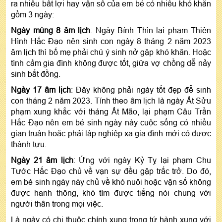
ra nhiều bất lợi hay vận số của em bé có nhiều khó khăn
gồm 3 ngày:
Ngày mùng 8 âm lịch
: Ngày Bính Thìn lại phạm Thiên
Hình Hắc Đạo nên sinh con ngày 8 tháng 2 năm 2023
âm lịch thì bố mẹ phải chú ý sinh nở gặp khó khăn. Hoặc
tình cảm gia đình không được tốt, giữa vợ chồng dễ nảy
sinh bất đồng.
Ngày 17 âm lịch
: Đây không phải ngày tốt đẹp để sinh
con tháng 2 năm 2023. Tính theo âm lịch là ngày Ất Sửu
phạm xung khắc với tháng Ất Mão, lại phạm Câu Trần
Hắc Đạo nên em bé sinh ngày này cuộc sống có nhiều
gian truân hoặc phải lập nghiệp xa gia đình mới có được
thành tựu.
Ngày 21 âm lịch
: Ứng với ngày Kỷ Tỵ lại phạm Chu
Tước Hắc Đạo chủ về vạn sự đều gặp trắc trở. Do đó,
em bé sinh ngày này chủ về khó nuôi hoặc vận số không
được hanh thông, khó tìm được tiếng nói chung với
người thân trong mọi việc.
Là ngày có chi thuộc chính xung trong tứ hành xung với