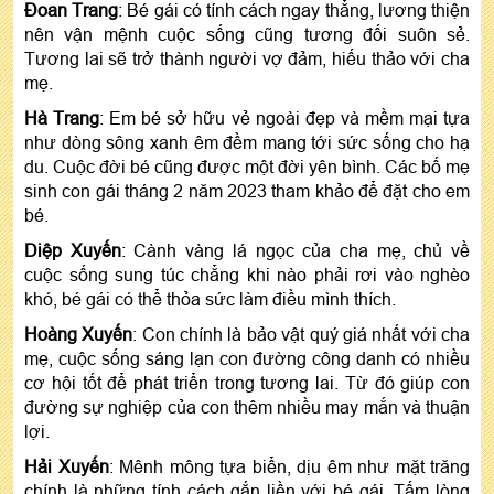
Đoan Trang
: Bé gái có tính cách ngay thẳng, lương thiện
nên vận mệnh cuộc sống cũng tương đối suôn sẻ.
Tương lai sẽ trở thành người vợ đảm, hiếu thảo với cha
mẹ.
Hà Trang
: Em bé sở hữu vẻ ngoài đẹp và mềm mại tựa
như dòng sông xanh êm đềm mang tới sức sống cho hạ
du. Cuộc đời bé cũng được một đời yên bình. Các bố mẹ
sinh con gái tháng 2 năm 2023 tham khảo để đặt cho em
bé.
Diệp Xuyến
: Cành vàng lá ngọc của cha mẹ, chủ về
cuộc sống sung túc chẳng khi nào phải rơi vào nghèo
khó, bé gái có thể thỏa sức làm điều mình thích.
Hoàng Xuyến
: Con chính là bảo vật quý giá nhất với cha
mẹ, cuộc sống sáng lạn con đường công danh có nhiều
cơ hội tốt để phát triển trong tương lai. Từ đó giúp con
đường sự nghiệp của con thêm nhiều may mắn và thuận
lợi.
Hải Xuyến
: Mênh mông tựa biển, dịu êm như mặt trăng
chính là những tính cách gắn liền với bé gái. Tấm lòng