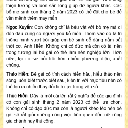
thiện lương và luôn sẵn lòng giúp đỡ người khác. Các
bố mẹ sinh con tháng 2 năm 2023 có thể đặt cho bé để
vận mệnh thêm may mắn
Ngọc Xuyến
: Con không chỉ là báu vật với bố mẹ mà đi
đến đâu cũng có người yêu kẻ mến. Thêm vào đó là trí
thông minh vượt trội giúp em bé sinh dễ dàng nắm bắt
thời cơ. Anh Hiền: Không chỉ có đức mà còn có tài nên
trong tương lai bé gái có thể làm nên nghiệp lớn. Hơn
nữa, lại có sự nổi trôi trên nhiều phương diện, xuất
chúng.
Thảo Hiền
: Bé gái có tính cách hiền hậu, hiểu thảo nên
sống luôn biết trước biết sau, kiên trì với mục tiêu nên có
thể tạo ra nhiều thay đổi tích cực trong vận số.
Thục Hiền
: Đây là một cái tên rất ý nghĩa để các gia đình
có con gái sinh tháng 2 năm 2023 có thể lựa chọn.
Không chỉ có đạo đức mà còn là người khéo léo nên bé
gái sẽ rất giỏi những công việc liên quan đến nữ công
gia chánh hay thủ công.