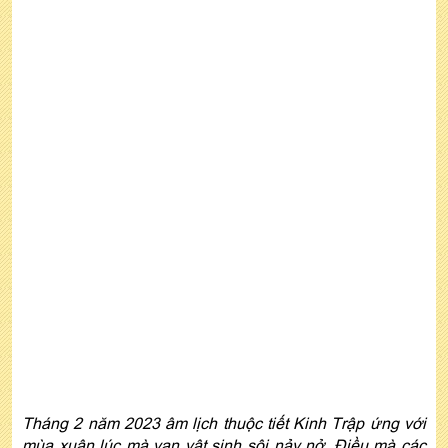
Tháng 2 năm 2023 âm lịch thuộc tiết Kinh Trập ứng với
mùa xuân lúc mà vạn vật sinh sôi nảy nở. Điều mà các