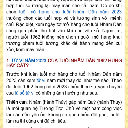
hợp tuổi sẽ mang lại may mắn cho cả năm. Do đó khi
chọn
tuổi mở hàng cho tuổi Nhâm Dần năm 2023
thường chọn các tuổi hợp và và tương sinh với mệnh
chủ. Đặc biệt, xem ngày tốt mở hàng cho tuổi Nhâm Dần
cũng góp phần thu hút vận khí cho vận số. Ngoài ra,
người tuổi 1962 không nên chọn người mở hàng khai
trương phạm tuổi tương khắc để tránh mang đến xui
xẻo, kém may mắn.
1.
TỬ VI NĂM 2023
CỦA TUỔI NHÂM DẦN 1962 HUNG
HAY CÁT?
Trước khi luận tuổi mở hàng cho tuổi Nhâm Dần năm
2023 cần xem
tử vi
năm mới thay đổi như thế nào. Theo
đó, tuổi 1962 trong năm 2023 chiếu theo sự vận chuyển
của
lá số tử vi
có những ảnh hưởng như sau:
Thiên can
: Nhâm (hành Thủy) gặp năm Quý (hành Thủy)
là mối quan hệ Tương Trợ. Chủ về một năm công việc
làm ăn đều yên ổn, không có quá nhiều đột phá, tài lộc
làm ra thì cũng chỉ đủ chi tiêu.