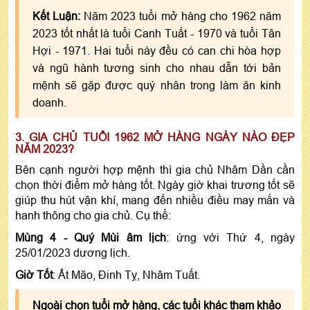
Kết Luận:
Năm 2023 tuổi mở hàng cho 1962 năm
2023 tốt nhất là tuổi Canh Tuất - 1970 và tuổi Tân
Hợi - 1971. Hai tuổi này đều có can chi hòa hợp
và ngũ hành tương sinh cho nhau dẫn tới bản
mệnh sẽ gặp được quý nhân trong làm ăn kinh
doanh.
3. GIA CHỦ TUỔI 1962 MỞ HÀNG NGÀY NÀO ĐẸP
NĂM 2023?
Bên cạnh người hợp mệnh thì gia chủ Nhâm Dần cần
chọn thời điểm mở hàng tốt. Ngày giờ khai trương tốt sẽ
giúp thu hút vận khí, mang đến nhiều điều may mắn và
hanh thông cho gia chủ. Cụ thể:
Mùng 4 - Quý Mùi âm lịch
: ứng với Thứ 4, ngày
25/01/2023 dương lịch.
Giờ Tốt
: Ất Mão, Đinh Tỵ, Nhâm Tuất.
Ngoài chọn tuổi mở hàng, các tuổi khác tham khảo