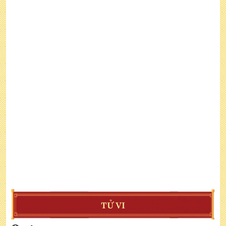
TỬ VI