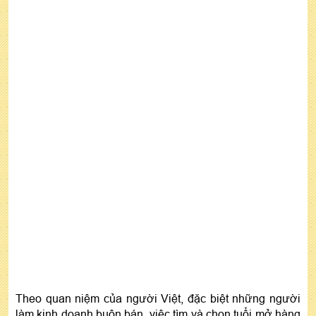
Tuổi Nhâm Dần khai trương ngày nào tốt tháng
6/2023
Ngày khai trương tuổi Nhâm Dần năm 2023 tháng
7
Ngày tốt khai trương cho tuổi Nhâm Dần tháng
8/2023
Tuổi 1962 khai trương ngày nào tốt 2023 tháng 9
Ngày tốt khai trương cho tuổi Nhâm Dần 1962
tháng 10
Sinh năm 1962 khai trương ngày nào tốt tháng
11/2023
Ngày tốt khai trương cho tuổi Nhâm Dần tháng
12
5. NHỮNG LƯU Ý KHI XEM TUỔI MỞ
HÀNG CHO 1962 NĂM 2023
Theo quan niệm của người Việt, đặc biệt những người
làm kinh doanh buôn bán, việc tìm và chọn tuổi mở hàng