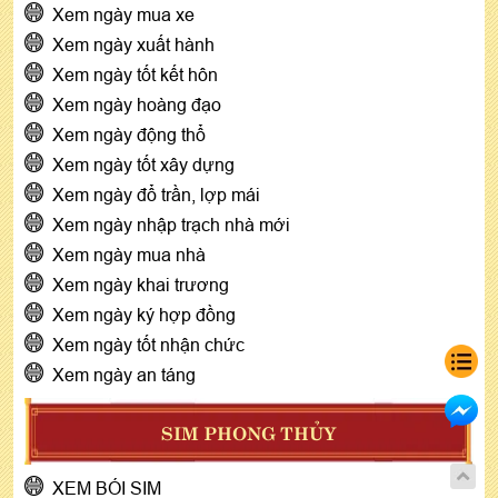
Xem ngày mua xe
Xem ngày xuất hành
Xem ngày tốt kết hôn
Xem ngày hoàng đạo
Xem ngày động thổ
Xem ngày tốt xây dựng
Xem ngày đổ trần, lợp mái
Xem ngày nhập trạch nhà mới
Xem ngày mua nhà
Xem ngày khai trương
Xem ngày ký hợp đồng
Xem ngày tốt nhận chức
Xem ngày an táng
SIM PHONG THỦY
XEM BÓI SIM