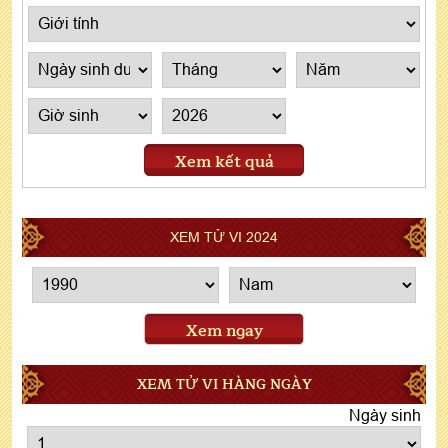
Xem kết quả
XEM TỬ VI 2024
Xem ngay
XEM TỬ VI HÀNG NGÀY
Ngày sinh