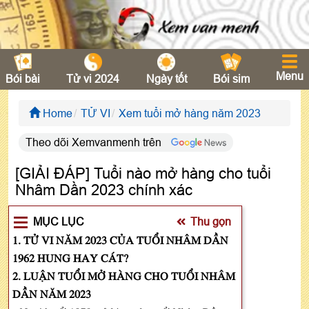
Menu
Bói bài
Tử vi 2024
Ngày tốt
Bói sim
Home
TỬ VI
Xem tuổi mở hàng năm 2023
Theo dõi Xemvanmenh trên
[GIẢI ĐÁP] Tuổi nào mở hàng cho tuổi
Nhâm Dần 2023 chính xác
MỤC LỤC
Thu gọn
1. TỬ VI NĂM 2023 CỦA TUỔI NHÂM DẦN
1962 HUNG HAY CÁT?
2. LUẬN TUỔI MỞ HÀNG CHO TUỔI NHÂM
DẦN NĂM 2023