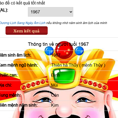
o để có kết quả tốt nhất
AL):
Dương Lịch Sang Ngày Âm Lịch
nếu không nhớ năm sinh âm lịch của mình
Xem kết quả
Thông tin về người tuổi 1967
ăm sinh âm lịch:
1967
em mệnh ngũ hành:
Thiên hà Thủy ( mệnh Thủy )
hiên can:
Đinh
ịa chi:
Mùi
ung mệnh:
Càn
iên mệnh năm sinh:
Kim