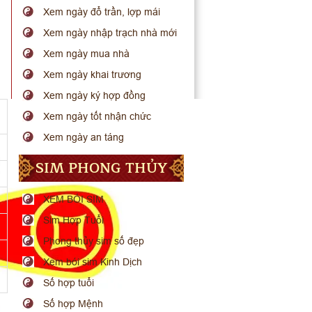
Xem ngày đổ trần, lợp mái
Xem ngày nhập trạch nhà mới
Xem ngày mua nhà
Xem ngày khai trương
Xem ngày ký hợp đồng
Xem ngày tốt nhận chức
Xem ngày an táng
SIM PHONG THỦY
XEM BÓI SIM
Sim Hợp Tuổi
Phong thủy sim số đẹp
Xem bói sim Kinh Dịch
Số hợp tuổi
Số hợp Mệnh