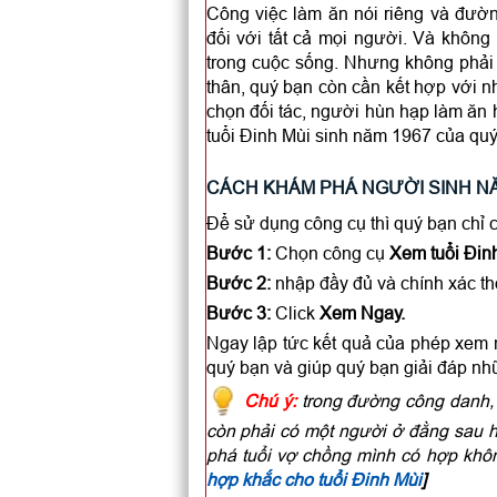
Công việc làm ăn nói riêng và đườ
đối với tất cả mọi người. Và không
trong cuộc sống. Nhưng không phải 
thân, quý bạn còn cần kết hợp với nh
chọn đối tác, người hùn hạp làm ăn 
tuổi Đinh Mùi sinh năm 1967 của quý
CÁCH KHÁM PHÁ NGƯỜI SINH NĂ
Để sử dụng công cụ thì quý bạn chỉ 
Bước 1:
Chọn công cụ
Xem tuổi Đinh
Bước 2:
nhập đầy đủ và chính xác th
Bước 3:
Click
Xem Ngay.
Ngay lập tức kết quả của phép xem 
quý bạn và giúp quý bạn giải đáp nh
Chú ý:
trong đường công danh, 
còn phải có một người ở đằng sau h
phá tuổi vợ chồng mình có hợp khôn
hợp khắc cho tuổi Đinh Mùi
]