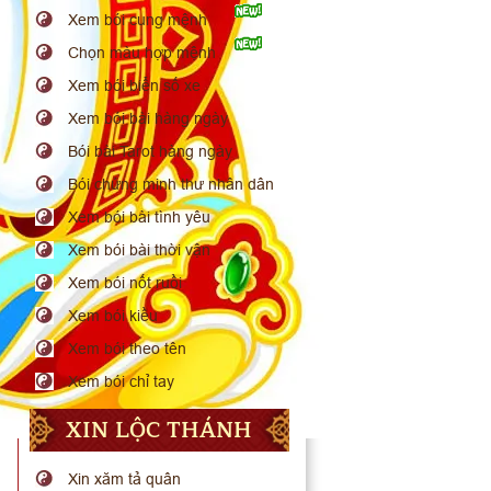
Xem bói cung mệnh
Chọn màu hợp mệnh
Xem bói biển số xe
Xem bói bài hàng ngày
Bói bài Tarot hàng ngày
Bói chứng minh thư nhân dân
Xem bói bài tình yêu
Xem bói bài thời vận
Xem bói nốt ruồi
Xem bói kiều
Xem bói theo tên
Xem bói chỉ tay
XIN LỘC THÁNH
Xin xăm tả quân