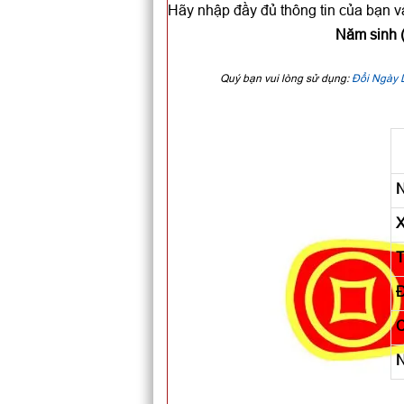
Hãy nhập đầy đủ thông tin của bạn và
Năm sinh (
Quý bạn vui lòng sử dụng:
Đổi Ngày 
N
X
T
Đ
C
N