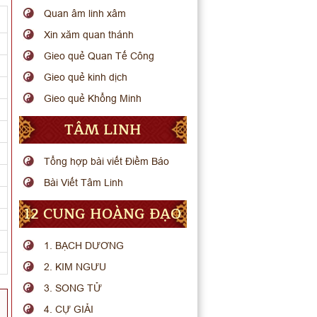
Quan âm linh xâm
Xin xăm quan thánh
Gieo quẻ Quan Tế Công
Gieo quẻ kinh dịch
Gieo quẻ Khổng Minh
TÂM LINH
Tổng hợp bài viết Điềm Báo
Bài Viết Tâm Linh
12 CUNG HOÀNG ĐẠO
1. BẠCH DƯƠNG
2. KIM NGƯU
3. SONG TỬ
4. CỰ GIẢI