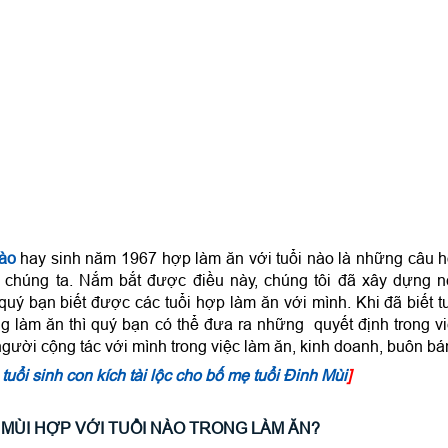
nào
hay sinh năm 1967 hợp làm ăn với tuổi nào là những câu h
g chúng ta. Nắm bắt được điều này, chúng tôi đã xây dựng 
 quý bạn biết được các tuổi hợp làm ăn với mình. Khi đã biết t
g làm ăn thì quý bạn có thể đưa ra những quyết định trong v
gười cộng tác với mình trong việc làm ăn, kinh doanh, buôn bá
tuổi sinh con kích tài lộc cho bố mẹ tuổi Đinh Mùi
]
H MÙI HỢP VỚI TUỔI NÀO TRONG LÀM ĂN?