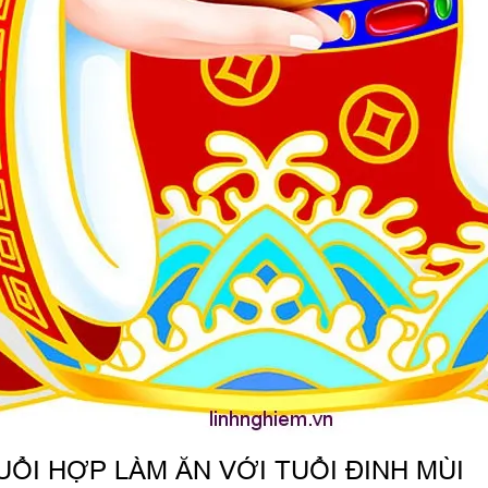
I HỢP LÀM ĂN VỚI TUỔI ĐINH MÙI