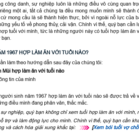
ng công danh, sự nghiệp luôn là những điều vô cùng quan tr
 riêng một ai, tất cả chúng ta đều mong muốn mình sẽ thành 
cứ mong cầu là sẽ thành hiện thực, bởi vì ngoài nỗ lực của 
ững yếu tố về phong thủy, cải vận. Chính vì thế, quý bạn cần 
hợp tuổi với mình, tức là những người này có tuổi hợp làm ăn 
 bạn.
M 1967 HỢP LÀM ĂN VỚI TUỔI NÀO?
cần làm theo hướng dẫn sau đây của chúng tôi:
 Mùi hợp làm ăn với tuổi nào
ông tin của mình
người sinh năm 1967 hợp làm ăn với tuổi nào sẽ được trả về 
ững điều mình đang phân vân, thắc mắc.
sự nghiệp, quý bạn không chỉ xem tuổi hợp làm ăn với mình,
ỗ trợ và làm động lực cho mình. Chính vì thế, quý bạn cần k
g và cách hóa giải xung khắc tại:
[
Xem bói tuổi vợ ch