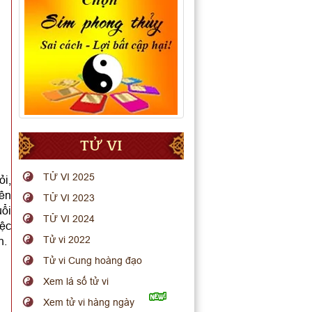
TỬ VI
TỬ VI 2025
ỏi,
nên
TỬ VI 2023
uổi
TỬ VI 2024
iệc
Tử vi 2022
n.
Tử vi Cung hoàng đạo
Xem lá số tử vi
Xem tử vi hàng ngày