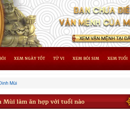
BÓI
XEM NGÀY TỐT
TỬ VI
XEM BÓI SIM
XEM TUỔI
Đinh Mùi
h Mùi làm ăn hợp với tuổi nào