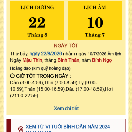
LỊCH DƯƠNG
LỊCH ÂM
22
10
Tháng 8
Tháng 7
NGÀY TỐT
Thứ bảy,
ngày 22/8/2026
nhằm ngày
10/7/2026 Âm lịch
Ngày
Mậu Thìn
, tháng
Bính Thân
, năm
Bính Ngọ
Hoàng đạo (kim quỹ hoàng đạo)
GIỜ TỐT TRONG NGÀY :
Dần (3:00-4:59),Thìn (7:00-8:59),Tỵ (9:00-
10:59),Thân (15:00-16:59),Dậu (17:00-18:59),Hợi
(21:00-22:59)
Xem chi tiết
XEM TỬ VI TUỔI BÍNH DẦN NĂM 2024