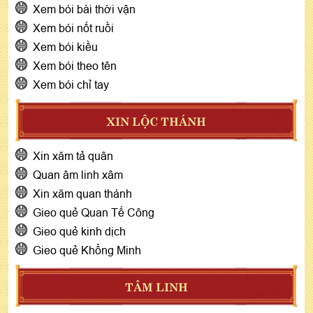
Xem bói bài thời vận
Xem bói nốt ruồi
Xem bói kiều
Xem bói theo tên
Xem bói chỉ tay
XIN LỘC THÁNH
Xin xăm tả quân
Quan âm linh xâm
Xin xăm quan thánh
Gieo quẻ Quan Tế Công
Gieo quẻ kinh dịch
Gieo quẻ Khổng Minh
TÂM LINH