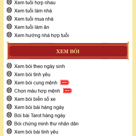
Xem tuổi hợp nhau
Xem tuổi làm nhà
Xem tuổi mua nhà
Xem tuổi làm ăn
Xem hướng nhà hợp tuổi
XEM BÓI
Xem bói theo ngày sinh
Xem bói tình yêu
Xem bói cung mệnh
Chọn màu hợp mệnh
Xem bói biển số xe
Xem bói bài hàng ngày
Bói bài Tarot hàng ngày
Bói chứng minh thư nhân dân
Xem bói bài tình yêu