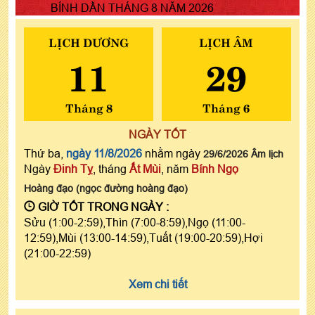
BÍNH DẦN THÁNG 8 NĂM 2026
LỊCH DƯƠNG
LỊCH ÂM
11
29
Tháng 8
Tháng 6
NGÀY TỐT
Thứ ba,
ngày 11/8/2026
nhằm ngày
29/6/2026 Âm lịch
Ngày
Đinh Tỵ
, tháng
Ất Mùi
, năm
Bính Ngọ
Hoàng đạo (ngọc đường hoàng đạo)
GIỜ TỐT TRONG NGÀY :
Sửu (1:00-2:59),Thìn (7:00-8:59),Ngọ (11:00-
12:59),Mùi (13:00-14:59),Tuất (19:00-20:59),Hợi
(21:00-22:59)
Xem chi tiết