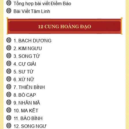
Tổng hợp bài viết Điềm Báo
Bài Viết Tâm Linh
12 CUNG HOÀNG ĐẠO
1. BẠCH DƯƠNG
2. KIM NGƯU
3. SONG TỬ
4. CỰ GIẢI
5. SƯ TỬ
6. XỬ NỮ
7. THIÊN BÌNH
8. BÒ CẠP
9. NHÂN MÃ
10. MA KẾT
11. BẢO BÌNH
12. SONG NGƯ