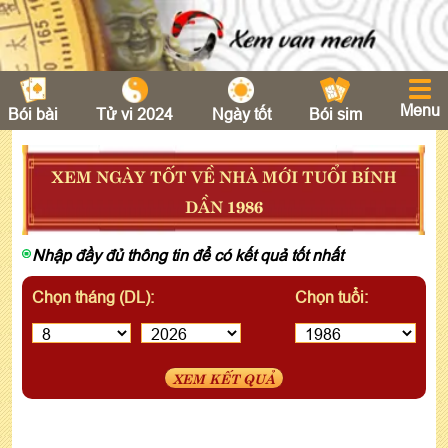
Menu
Bói bài
Tử vi 2024
Ngày tốt
Bói sim
XEM NGÀY TỐT VỀ NHÀ MỚI TUỔI BÍNH
DẦN 1986
Nhập đầy đủ thông tin để có kết quả tốt nhất
Chọn tháng (DL):
Chọn tuổi:
XEM KẾT QUẢ