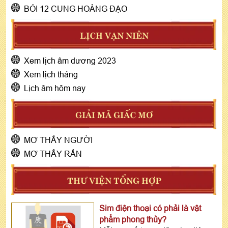
BÓI 12 CUNG HOÀNG ĐẠO
LỊCH VẠN NIÊN
Xem lịch âm dương 2023
Xem lịch tháng
Lịch âm hôm nay
GIẢI MÃ GIẤC MƠ
MƠ THẤY NGƯỜI
MƠ THẤY RẮN
THƯ VIỆN TỔNG HỢP
Sim điện thoại có phải là vật
phẩm phong thủy?