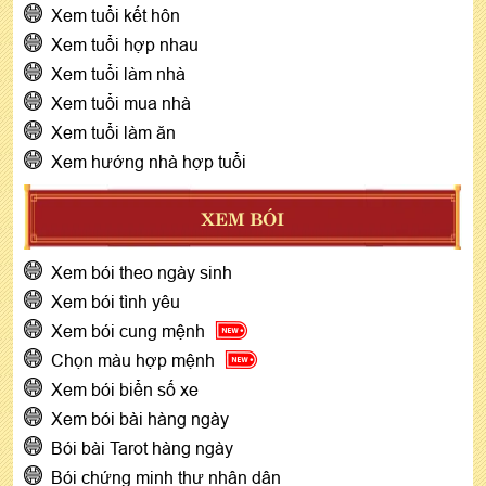
Xem tuổi kết hôn
Xem tuổi hợp nhau
Xem tuổi làm nhà
Xem tuổi mua nhà
Xem tuổi làm ăn
Xem hướng nhà hợp tuổi
XEM BÓI
Xem bói theo ngày sinh
Xem bói tình yêu
Xem bói cung mệnh
Chọn màu hợp mệnh
Xem bói biển số xe
Xem bói bài hàng ngày
Bói bài Tarot hàng ngày
Bói chứng minh thư nhân dân