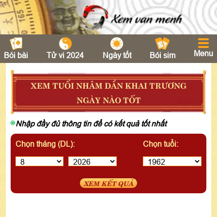
Menu
Bói bài
Tử vi 2024
Ngày tốt
Bói sim
XEM TUỔI NHÂM DẦN KHAI TRƯƠNG
NGÀY NÀO TỐT
Nhập đầy đủ thông tin để có kết quả tốt nhất
Chọn tháng (DL):
Chọn tuổi:
XEM KẾT QUẢ