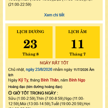
(21:00-22:59)
Xem chi tiết
LỊCH DƯƠNG
LỊCH ÂM
23
11
Tháng 8
Tháng 7
NGÀY RẤT TỐT
Chủ nhật,
ngày 23/8/2026
nhằm ngày
11/7/2026 Âm
lịch
Ngày
Kỷ Tỵ
, tháng
Bính Thân
, năm
Bính Ngọ
Hoàng đạo (kim đường hoàng đạo)
GIỜ TỐT TRONG NGÀY :
Sửu (1:00-2:59),Thìn (7:00-8:59),Ngọ (11:00-
12:59),Mùi (13:00-14:59),Tuất (19:00-20:59),Hợi