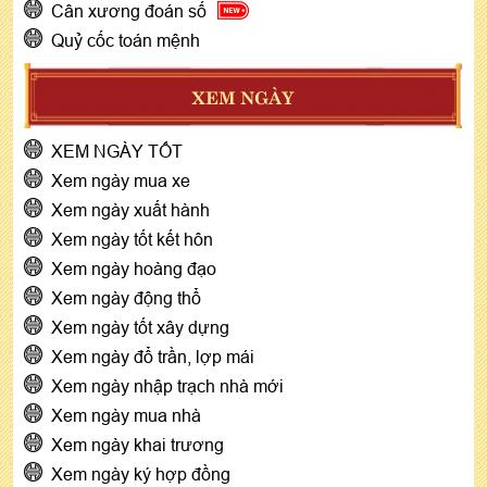
Cân xương đoán số
Quỷ cốc toán mệnh
XEM NGÀY
XEM NGÀY TỐT
Xem ngày mua xe
Xem ngày xuất hành
Xem ngày tốt kết hôn
Xem ngày hoàng đạo
Xem ngày động thổ
Xem ngày tốt xây dựng
Xem ngày đổ trần, lợp mái
Xem ngày nhập trạch nhà mới
Xem ngày mua nhà
Xem ngày khai trương
Xem ngày ký hợp đồng