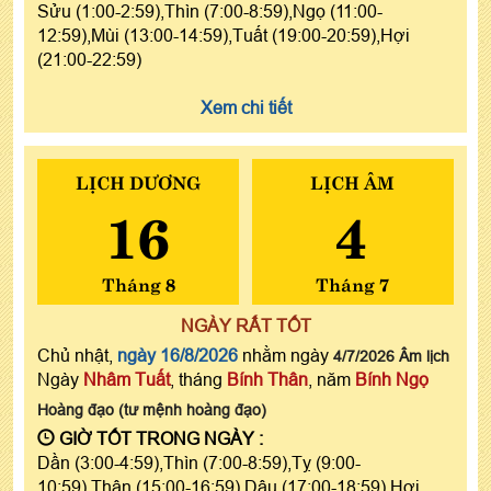
Sửu (1:00-2:59),Thìn (7:00-8:59),Ngọ (11:00-
12:59),Mùi (13:00-14:59),Tuất (19:00-20:59),Hợi
(21:00-22:59)
Xem chi tiết
LỊCH DƯƠNG
LỊCH ÂM
16
4
Tháng 8
Tháng 7
NGÀY RẤT TỐT
Chủ nhật,
ngày 16/8/2026
nhằm ngày
4/7/2026 Âm lịch
Ngày
Nhâm Tuất
, tháng
Bính Thân
, năm
Bính Ngọ
Hoàng đạo (tư mệnh hoàng đạo)
GIỜ TỐT TRONG NGÀY :
Dần (3:00-4:59),Thìn (7:00-8:59),Tỵ (9:00-
10:59),Thân (15:00-16:59),Dậu (17:00-18:59),Hợi