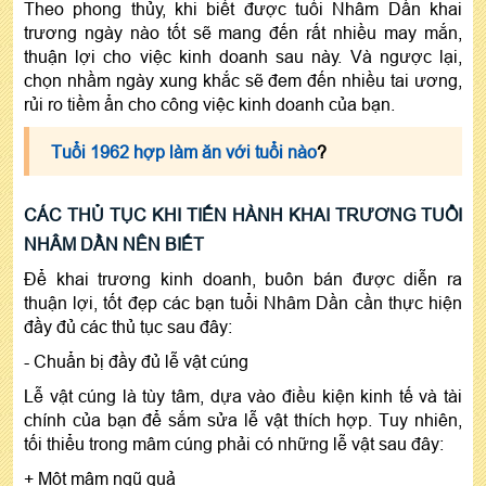
Theo phong thủy, khi biết được tuổi Nhâm Dần khai
trương ngày nào tốt sẽ mang đến rất nhiều may mắn,
thuận lợi cho việc kinh doanh sau này. Và ngược lại,
chọn nhầm ngày xung khắc sẽ đem đến nhiều tai ương,
rủi ro tiềm ẩn cho công việc kinh doanh của bạn.
Tuổi 1962 hợp làm ăn với tuổi nào
?
CÁC THỦ TỤC KHI TIẾN HÀNH KHAI TRƯƠNG TUỔI
NHÂM DẦN NÊN BIẾT
Để khai trương kinh doanh, buôn bán được diễn ra
thuận lợi, tốt đẹp các bạn tuổi Nhâm Dần cần thực hiện
đầy đủ các thủ tục sau đây:
- Chuẩn bị đầy đủ lễ vật cúng
Lễ vật cúng là tùy tâm, dựa vào điều kiện kinh tế và tài
chính của bạn để sắm sửa lễ vật thích hợp. Tuy nhiên,
tối thiểu trong mâm cúng phải có những lễ vật sau đây:
+ Một mâm ngũ quả