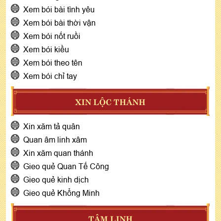
Xem bói bài tình yêu
Xem bói bài thời vận
Xem bói nốt ruồi
Xem bói kiều
Xem bói theo tên
Xem bói chỉ tay
XIN LỘC THÁNH
Xin xăm tả quân
Quan âm linh xâm
Xin xăm quan thánh
Gieo quẻ Quan Tế Công
Gieo quẻ kinh dịch
Gieo quẻ Khổng Minh
TÂM LINH