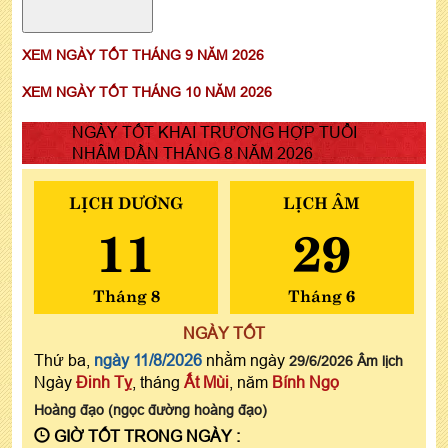
XEM NGÀY TỐT THÁNG 9 NĂM 2026
XEM NGÀY TỐT THÁNG 10 NĂM 2026
NGÀY TỐT KHAI TRƯƠNG HỢP TUỔI
NHÂM DẦN THÁNG 8 NĂM 2026
LỊCH DƯƠNG
LỊCH ÂM
11
29
Tháng 8
Tháng 6
NGÀY TỐT
Thứ ba,
ngày 11/8/2026
nhằm ngày
29/6/2026 Âm lịch
Ngày
Đinh Tỵ
, tháng
Ất Mùi
, năm
Bính Ngọ
Hoàng đạo (ngọc đường hoàng đạo)
GIỜ TỐT TRONG NGÀY :