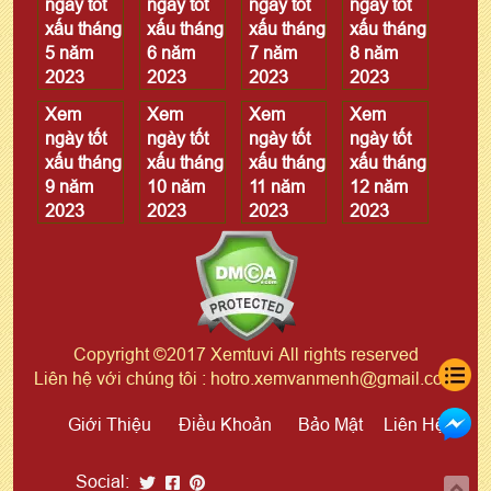
ngày tốt
ngày tốt
ngày tốt
ngày tốt
xấu tháng
xấu tháng
xấu tháng
xấu tháng
5 năm
6 năm
7 năm
8 năm
2023
2023
2023
2023
Xem
Xem
Xem
Xem
ngày tốt
ngày tốt
ngày tốt
ngày tốt
xấu tháng
xấu tháng
xấu tháng
xấu tháng
9 năm
10 năm
11 năm
12 năm
2023
2023
2023
2023
Copyright ©2017 Xemtuvi All rights reserved
Liên hệ với chúng tôi : hotro.xemvanmenh@gmail.com
Giới Thiệu
Điều Khoản
Bảo Mật
Liên Hệ
Social: