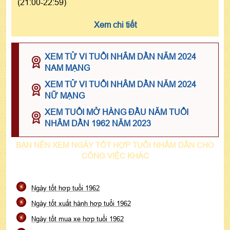
(21:00-22:59)
Xem chi tiết
XEM TỬ VI TUỔI NHÂM DẦN NĂM 2024
NAM MẠNG
XEM TỬ VI TUỔI NHÂM DẦN NĂM 2024
NỮ MẠNG
XEM TUỔI MỞ HÀNG ĐẦU NĂM TUỔI
NHÂM DẦN 1962 NĂM 2023
BẠN NÊN XEM NGÀY TỐT HỢP TUỔI NHÂM DẦN CHO
CÔNG VIỆC KHÁC
Ngày tốt hợp tuổi 1962
Ngày tốt xuất hành hợp tuổi 1962
Ngày tốt mua xe hợp tuổi 1962