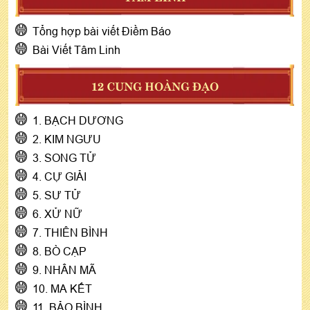
Tổng hợp bài viết Điềm Báo
Bài Viết Tâm Linh
12 CUNG HOÀNG ĐẠO
1. BẠCH DƯƠNG
2. KIM NGƯU
3. SONG TỬ
4. CỰ GIẢI
5. SƯ TỬ
6. XỬ NỮ
7. THIÊN BÌNH
8. BÒ CẠP
9. NHÂN MÃ
10. MA KẾT
11. BẢO BÌNH