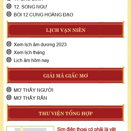
12. SONG NGƯ
BÓI 12 CUNG HOÀNG ĐẠO
LỊCH VẠN NIÊN
Xem lịch âm dương 2023
Xem lịch tháng
Lịch âm hôm nay
GIẢI MÃ GIẤC MƠ
MƠ THẤY NGƯỜI
MƠ THẤY RẮN
THƯ VIỆN TỔNG HỢP
Sim điện thoại có phải là vật