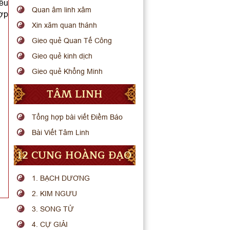
iều
Quan âm linh xâm
hợp
Xin xăm quan thánh
Gieo quẻ Quan Tế Công
Gieo quẻ kinh dịch
Gieo quẻ Khổng Minh
TÂM LINH
Tổng hợp bài viết Điềm Báo
Bài Viết Tâm Linh
12 CUNG HOÀNG ĐẠO
1. BẠCH DƯƠNG
2. KIM NGƯU
3. SONG TỬ
4. CỰ GIẢI