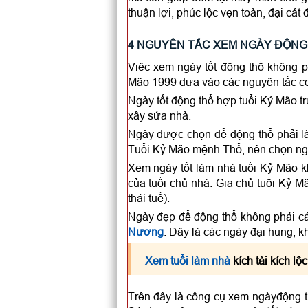
thuận lợi, phúc lộc vẹn toàn, đại cát đ
4 NGUYÊN TẮC XEM NGÀY ĐỘNG 
Việc xem ngày tốt động thổ không p
Mão 1999 dựa vào các nguyên tắc c
Ngày tốt động thổ hợp tuổi Kỷ Mão tr
xây sửa nhà.
Ngày được chọn để động thổ phải l
Tuổi Kỷ Mão mệnh Thổ, nên chọn ngà
Xem ngày tốt làm nhà tuổi Kỷ Mão 
của tuổi chủ nhà. Gia chủ tuổi Kỷ M
thái tuế).
Ngày đẹp để động thổ không phải c
Nương
. Đây là các ngày đại hung, 
Xem tuổi làm nhà
kích tài kích lộ
Trên đây là công cụ xem ngàyđộng th