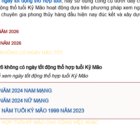
ngày tốt động thổ hợp tuổi
, hãy sử dụng công cụ dưới đây 
động thổ tuổi Kỷ Mão hoạt động dựa trên phương pháp xem n
 chuyên gia phong thủy hàng đầu hiện nay đúc kết và xây d
NĂM 2026
NĂM 2026
KHÔNG CÓ NGÀY NÀO TỐT
 không có ngày tốt động thổ hợp tuổi Kỷ Mão
 xem ngày tốt động thổ hợp tuổi Kỷ Mão
 NĂM 2024 NAM MẠNG
 NĂM 2024 NỮ MẠNG
NĂM TUỔI KỶ MÃO 1999 NĂM 2023
 HỢP TUỔI KỶ MÃO CHO CÔNG VIỆC KHÁC