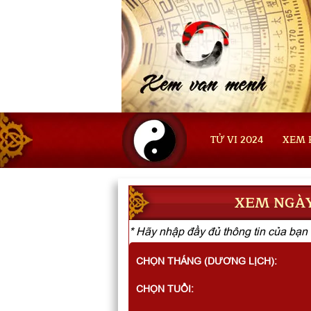
TỬ VI 2024
XEM 
XEM NGÀY
* Hãy nhập đầy đủ thông tin của bạn 
CHỌN THÁNG (DƯƠNG LỊCH):
CHỌN TUỔI: