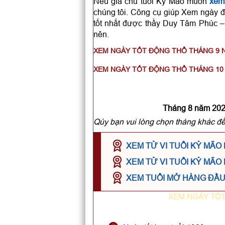
Nếu gia chủ tuổi Kỷ Mão muốn
xem 
chúng tôi. Công cụ giúp Xem ngày 
tốt nhất được thầy Duy Tâm Phúc –
nên.
XEM NGÀY TỐT ĐỘNG THỔ THÁNG 9 
XEM NGÀY TỐT ĐỘNG THỔ THÁNG 10 
Tháng 8 năm 2026
Qúy bạn vui lòng chọn tháng khác để
XEM TỬ VI TUỔI KỶ MÃO
XEM TỬ VI TUỔI KỶ MÃO
XEM TUỔI MỞ HÀNG ĐẦU 
XEM NGÀY TỐT