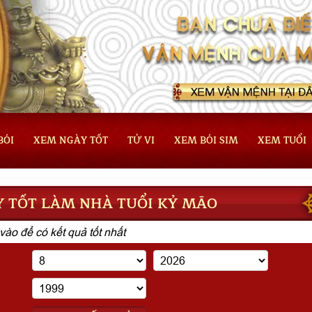
BÓI
XEM NGÀY TỐT
TỬ VI
XEM BÓI SIM
XEM TUỔI
 TỐT LÀM NHÀ TUỔI KỶ MÃO
vào để có kết quả tốt nhất