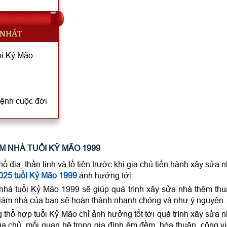
 NHẤT
i Kỷ Mão
mệnh cuộc đời
M NHÀ TUỔI KỶ MÃO 1999
hổ địa, thần linh và tổ tiên trước khi gia chủ tiến hành xây sửa 
025 tuổi Kỷ Mão 1999
ảnh hưởng tới:
nhà tuổi Kỷ Mão 1999 sẽ giúp quá trình xây sửa nhà thêm th
c làm nhà của bạn sẽ hoàn thành nhanh chóng và như ý nguyện.
 thổ hợp tuổi Kỷ Mão chỉ ảnh hưởng tốt tới quá trình xây sửa 
a chủ, mối quan hệ trong gia đình êm đềm, hòa thuận, công v