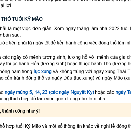
ại lợi.
THỔ TUỔI KỶ MÃO
hải là một việc đơn giản. Xem ngày tháng làm nhà 2022 tuổi
ơ bản sau:
ước tiên phải là ngày tốt để tiến hành công việc động thổ làm n
à các ngày có mệnh tương sinh, tương hỗ với mệnh của gia c
y thuộc hành Hỏa (tương sinh) hoặc thuộc hành Thổ (tương h
không nằm trong
lục xung
và không trùng với ngày xung Thái 
ão cần tránh động thổ và ngày Dậu (lục xung) và ngày Mão (x
ác
ngày mùng 5, 14, 23 (các ngày Nguyệt Kỵ)
hoặc các
ngày T
không thích hợp để làm việc quan trọng như làm nhà.
c, thành công như ý!
ổ hợp tuổi Kỷ Mão và một số thông tin khác về nghi lễ động t