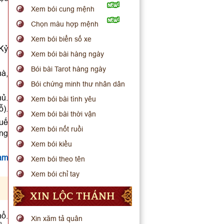
Xem bói cung mệnh
Chọn màu hợp mệnh
Xem bói biển số xe
 Kỷ
Xem bói bài hàng ngày
Bói bài Tarot hàng ngày
hà,
Bói chứng minh thư nhân dân
hủ.
Xem bói bài tình yêu
ỗ).
Xem bói bài thời vận
Tuế
Xem bói nốt ruồi
ung
Xem bói kiều
am
Xem bói theo tên
Xem bói chỉ tay
XIN LỘC THÁNH
hổ.
Xin xăm tả quân