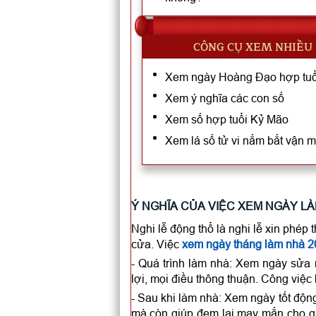
CÔNG CỤ XEM NHIỀU
Xem ngày Hoàng Đạo hợp tuổ
Xem ý nghĩa các con số
Xem số hợp tuổi Kỷ Mão
Xem lá số tử vi nắm bắt vận 
Ý NGHĨA CỦA VIỆC XEM NGÀY LÀ
Nghi lễ động thổ là nghi lễ xin phép t
cửa. Việc
xem ngày tháng làm nhà 2
- Quá trình làm nhà: Xem ngày sửa 
lợi, mọi điều thông thuận. Công việ
- Sau khi làm nhà: Xem ngày tốt động
mà còn giúp đem lại may mắn cho gi