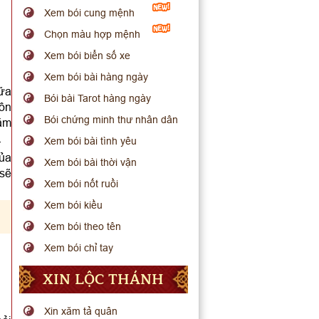
Xem bói cung mệnh
Chọn màu hợp mệnh
Xem bói biển số xe
Xem bói bài hàng ngày
nữa
Bói bài Tarot hàng ngày
hôn
Bói chứng minh thư nhân dân
năm
.
Xem bói bài tình yêu
của
Xem bói bài thời vận
 sẽ
Xem bói nốt ruồi
Xem bói kiều
Xem bói theo tên
Xem bói chỉ tay
XIN LỘC THÁNH
Xin xăm tả quân