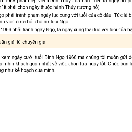
Ngọ 1966 phải hợp với mệnh Thủy của bạn. Tức là ngày đó p
í ít phải chọn ngày thuộc hành Thủy (tương hỗ).
ọ phải tránh phạm ngày lục xung với tuổi của cô dâu. Tức là 
h việc cưới hỏi cho nữ tuổi Ngọ.
966 phải tránh ngày Ngọ, là ngày xung thái tuế với tuổi của bạ
uận giải từ chuyên gia
ệc xem ngày cưới tuổi Bính Ngọ 1966 mà chúng tôi muốn gửi 
i nhìn khách quan nhất về việc chọn lựa ngày tốt. Chúc bạn 
ng như kế hoạch của mình.