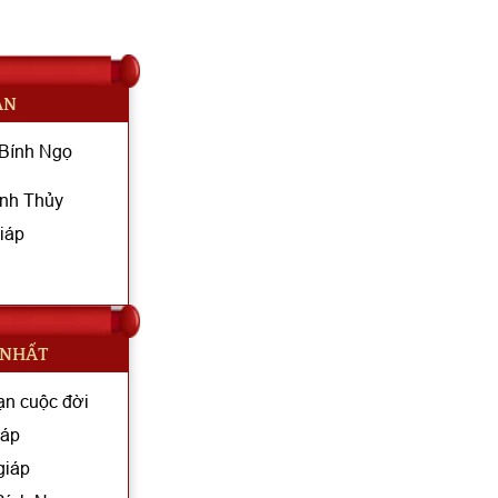
AN
 Bính Ngọ
ệnh Thủy
iáp
 NHẤT
ạn cuộc đời
iáp
giáp