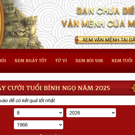
BÓI
XEM NGÀY TỐT
TỬ VI
XEM BÓI SIM
XEM TUỔI
Y CƯỚI TUỔI BÍNH NGỌ NĂM 2025
vào để có kết quả tốt nhất