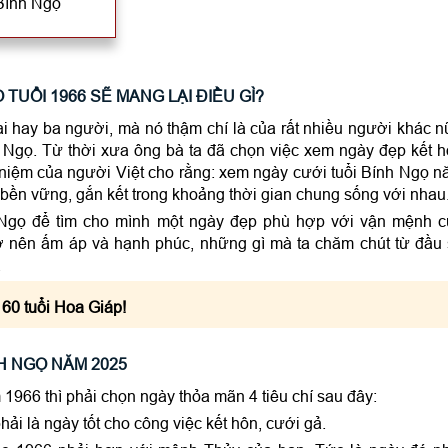
Bính Ngọ
TUỔI 1966 SẼ MANG LẠI ĐIỀU GÌ?
ai hay ba người, mà nó thậm chí là của rất nhiều người khác 
 Ngọ. Từ thời xưa ông bà ta đã chọn việc xem ngày đẹp kết 
niệm của người Việt cho rằng: xem ngày cưới tuổi Bính Ngọ 
bền vững, gắn kết trong khoảng thời gian chung sống với nhau
 Ngọ để tìm cho mình một ngày đẹp phù hợp với vận mệnh 
rở nên ấm áp và hạnh phúc, những gì mà ta chăm chút từ đầu
.
t 60 tuổi Hoa Giáp!
H NGỌ NĂM 2025
1966 thì phải chọn ngày thỏa mãn 4 tiêu chí sau đây:
ải là ngày tốt cho công việc kết hôn, cưới gả.