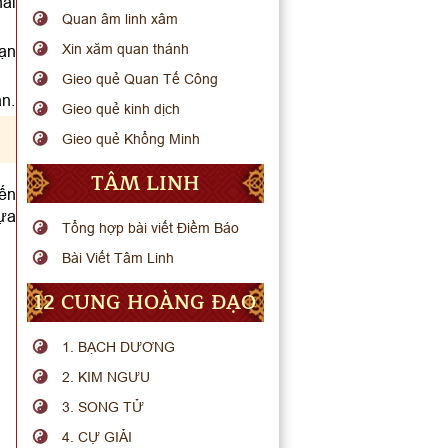
hải
Quan âm linh xâm
Xin xăm quan thánh
bạn
Gieo quẻ Quan Tế Công
n.
Gieo quẻ kinh dịch
Gieo quẻ Khổng Minh
TÂM LINH
đến
lựa
Tổng hợp bài viết Điềm Báo
Bài Viết Tâm Linh
12 CUNG HOÀNG ĐẠO
1. BẠCH DƯƠNG
2. KIM NGƯU
3. SONG TỬ
4. CỰ GIẢI