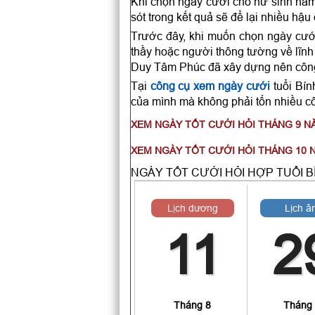
Khi chọn ngày cưới cho nữ sinh năm 
sót trong kết quả sẽ để lại nhiều hậu
Trước đây, khi muốn chọn ngày cướ
thầy hoặc người thông tường về lĩnh
Duy Tâm Phúc đã xây dựng nên công
Tại
công cụ xem ngày cưới
tuổi Bín
của mình mà không phải tốn nhiều c
XEM NGÀY TỐT CƯỚI HỎI THÁNG 9 N
XEM NGÀY TỐT CƯỚI HỎI THÁNG 10 
NGÀY TỐT CƯỚI HỎI HỢP TUỔI B
Lịch dương
Lịch â
11
2
Tháng 8
Tháng