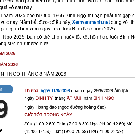
1966, bạn phải xem ngày thật cẩn thận. Bởi chỉ cần một chút 
 quả về sau này.
i năm 2025 cho nữ tuổi 1966 Bính Ngọ thì bạn phải tìm gặp 
 vực này. Nắm bắt được điều này,
Xemvanmenh.net
cùng với t
 cụ giúp bạn xem ngày cưới tuổi Bính Ngọ năm 2025.
h Ngọ 2025, bạn có thể chọn ngày tốt kết hôn hợp tuổi Bính 
ông sức như trước nữa.
ĂM 2026
NĂM 2026
ÍNH NGỌ THÁNG 8 NĂM 2026
m
Thứ ba,
ngày 11/8/2026
nhằm ngày
29/6/2026 Âm lịch
Ngày
ĐINH TỴ
, tháng
ẤT MÙI
, năm
BÍNH NGỌ
9
Ngày
Hoàng đạo (ngọc đường hoàng đạo)
GIỜ TỐT TRONG NGÀY :
Sửu (1:00-2:59),Thìn (7:00-8:59),Ngọ (11:00-12:59),Mùi
 6
(13:00-14:59),Tuất (19:00-20:59),Hợi (21:00-22:59)