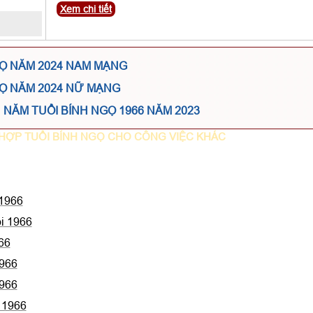
Xem chi tiết
GỌ NĂM 2024 NAM MẠNG
GỌ NĂM 2024 NỮ MẠNG
NĂM TUỔI BÍNH NGỌ 1966 NĂM 2023
HỢP TUỔI BÍNH NGỌ CHO CÔNG VIỆC KHÁC
 1966
ổi 1966
66
1966
1966
i 1966