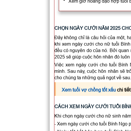
Xem giờ hoàng đạo hợp tuổi 
CHỌN NGÀY CƯỚI NĂM 2025 CHO 
Đây không chỉ là câu hỏi của một, h
khi xem ngày cưới cho nữ tuổi Bính
đều có nguyên do của nó. Bởi quan 
2025 sẽ giúp cuộc hôn nhân đó luôn 
Việc xem ngày cưới cho tuổi Bính
mình. Sau này, cuộc hôn nhân sẽ t
cho chúng ta những quả ngọt về sau
Xem tuổi vợ chồng tốt xấu
chi tiế
CÁCH XEM NGÀY CƯỚI TUỔI BÍN
Khi chọn ngày cưới cho nữ sinh năm 
- Xem ngày cưới cho tuổi Bính Ngọ ph