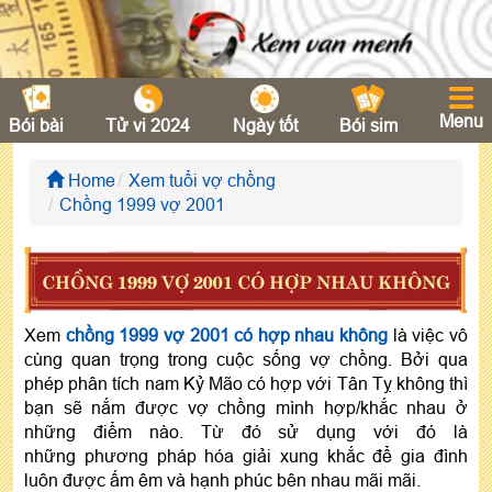
Menu
Bói bài
Tử vi 2024
Ngày tốt
Bói sim
Home
Xem tuổi vợ chồng
Chồng 1999 vợ 2001
CHỒNG 1999 VỢ 2001 CÓ HỢP NHAU KHÔNG
Xem
chồng 1999 vợ 2001 có hợp nhau không
là việc vô
cùng quan trọng trong cuộc sống vợ chồng. Bởi qua
phép phân tích nam Kỷ Mão có hợp với Tân Tỵ không thì
bạn sẽ nắm được vợ chồng mình hợp/khắc nhau ở
những điểm nào. Từ đó sử dụng với đó là
những phương pháp hóa giải xung khắc để gia đình
luôn được ấm êm và hạnh phúc bên nhau mãi mãi.