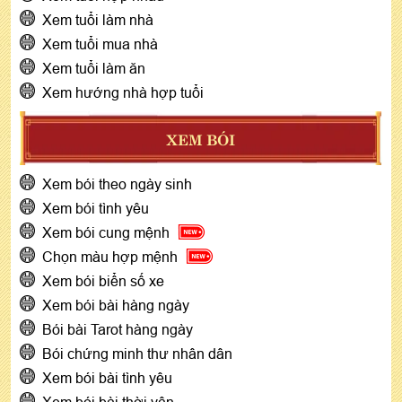
Xem tuổi làm nhà
Xem tuổi mua nhà
Xem tuổi làm ăn
Xem hướng nhà hợp tuổi
XEM BÓI
Xem bói theo ngày sinh
Xem bói tình yêu
Xem bói cung mệnh
Chọn màu hợp mệnh
Xem bói biển số xe
Xem bói bài hàng ngày
Bói bài Tarot hàng ngày
Bói chứng minh thư nhân dân
Xem bói bài tình yêu
Xem bói bài thời vận