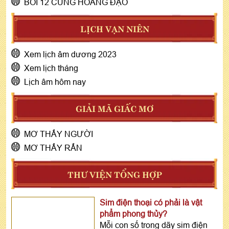
BÓI 12 CUNG HOÀNG ĐẠO
LỊCH VẠN NIÊN
Xem lịch âm dương 2023
Xem lịch tháng
Lịch âm hôm nay
GIẢI MÃ GIẤC MƠ
MƠ THẤY NGƯỜI
MƠ THẤY RẮN
THƯ VIỆN TỔNG HỢP
Sim điện thoại có phải là vật
phẩm phong thủy?
Mỗi con số trong dãy sim điện