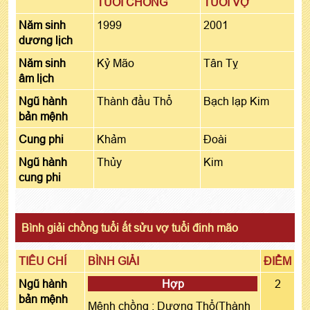
TUỔI CHỒNG
TUỔI VỢ
Năm sinh
1999
2001
dương lịch
Năm sinh
Kỷ Mão
Tân Tỵ
âm lịch
Ngũ hành
Thành đầu Thổ
Bạch lạp Kim
bản mệnh
Cung phi
Khảm
Đoài
Ngũ hành
Thủy
Kim
cung phi
Bình giải chồng tuổi ất sửu vợ tuổi đinh mão
TIÊU CHÍ
BÌNH GIẢI
ĐIỂM
Ngũ hành
Hợp
2
bản mệnh
Mệnh chồng : Dương Thổ(Thành