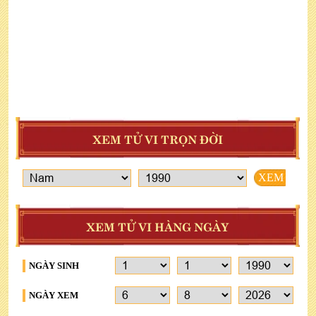
XEM TỬ VI TRỌN ĐỜI
XEM
XEM TỬ VI HÀNG NGÀY
NGÀY SINH
NGÀY XEM