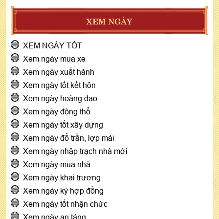
XEM NGÀY
XEM NGÀY TỐT
Xem ngày mua xe
Xem ngày xuất hành
Xem ngày tốt kết hôn
Xem ngày hoàng đạo
Xem ngày động thổ
Xem ngày tốt xây dựng
Xem ngày đổ trần, lợp mái
Xem ngày nhập trạch nhà mới
Xem ngày mua nhà
Xem ngày khai trương
Xem ngày ký hợp đồng
Xem ngày tốt nhận chức
Xem ngày an táng