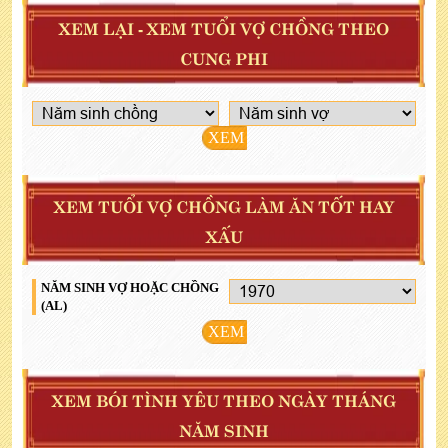
XEM LẠI - XEM TUỔI VỢ CHỒNG THEO
CUNG PHI
XEM
XEM TUỔI VỢ CHỒNG LÀM ĂN TỐT HAY
XẤU
NĂM SINH VỢ HOẶC CHỒNG
(AL)
XEM
XEM BÓI TÌNH YÊU THEO NGÀY THÁNG
NĂM SINH