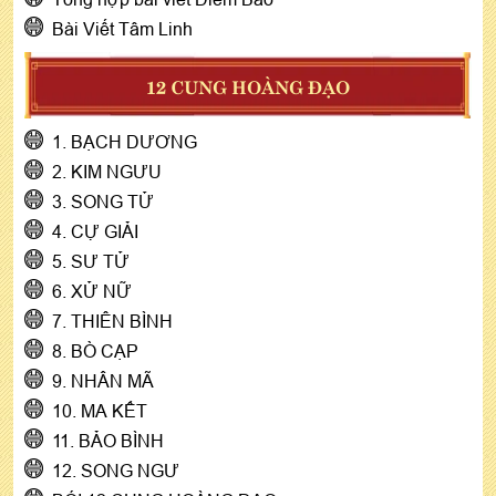
Bài Viết Tâm Linh
12 CUNG HOÀNG ĐẠO
1. BẠCH DƯƠNG
2. KIM NGƯU
3. SONG TỬ
4. CỰ GIẢI
5. SƯ TỬ
6. XỬ NỮ
7. THIÊN BÌNH
8. BÒ CẠP
9. NHÂN MÃ
10. MA KẾT
11. BẢO BÌNH
12. SONG NGƯ