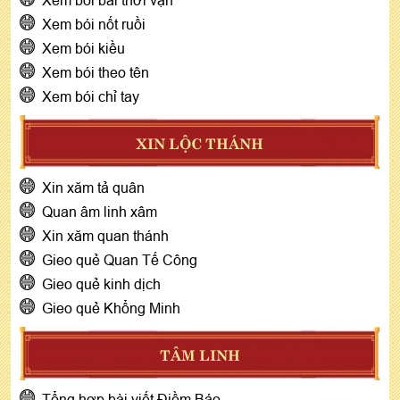
Xem bói nốt ruồi
Xem bói kiều
Xem bói theo tên
Xem bói chỉ tay
XIN LỘC THÁNH
Xin xăm tả quân
Quan âm linh xâm
Xin xăm quan thánh
Gieo quẻ Quan Tế Công
Gieo quẻ kinh dịch
Gieo quẻ Khổng Minh
TÂM LINH
Tổng hợp bài viết Điềm Báo