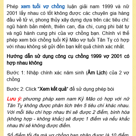
Phép
xem tuổi vợ chồng
luận giải nam 1999 và nữ
2001 lấy nhau có tốt không được các chuyên gia hàng
đầu về tử vi, phong thủy xây dựng dựa trên các tiêu chí:
ngũ hành bản mệnh, thiên can, địa chi, cung phi bát tự
và ngũ hành cung phi của vợ chồng bạn. Chính vì thế
phép xem bói chồng tuổi Kỷ Mão vợ tuổi Tân Tỵ có hợp
với nhau không sẽ gửi đến bạn kết quả chính xác nhất.
Hướng dẫn sử dụng công cụ chồng 1999 vợ 2001 có
hợp nhau không
Bước 1: Nhập chính xác năm sinh (
Âm Lịch
) của 2 vợ
chồng
Bước 2: Click "
Xem kết quả
" để sử dụng phép bói
Lưu ý:
phương pháp xem nam Kỷ Mão có hợp với nữ
Tân Tỵ không được phân tích trên 5 tiêu chí khác nhau.
Với mỗi tiêu chí hợp nhau thì sẽ được 2 điểm, bình hòa
(không hợp - không khắc) sẽ được 1 điểm và nếu khắc
nhau thì sẽ không được điểm.
Số điểm tối đa mà vợ chồng bạn nhận được là 10 điểm.