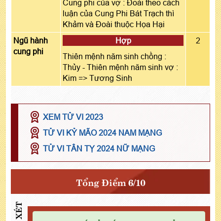
Cung phi của vợ : Đoài theo cách
luận của Cung Phi Bát Trạch thì
Khảm và Đoài thuộc Họa Hại
Ngũ hành
Hợp
2
cung phi
Thiên mệnh năm sinh chồng :
Thủy - Thiên mệnh năm sinh vợ :
Kim => Tương Sinh
XEM TỬ VI 2023
TỬ VI KỶ MÃO 2024 NAM MẠNG
TỬ VI TÂN TỴ 2024 NỮ MẠNG
Tổng Điểm 6/10