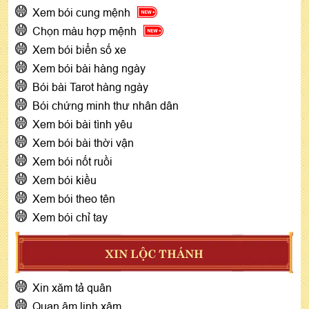
Xem bói cung mệnh
Chọn màu hợp mệnh
Xem bói biển số xe
Xem bói bài hàng ngày
Bói bài Tarot hàng ngày
Bói chứng minh thư nhân dân
Xem bói bài tình yêu
Xem bói bài thời vận
Xem bói nốt ruồi
Xem bói kiều
Xem bói theo tên
Xem bói chỉ tay
XIN LỘC THÁNH
Xin xăm tả quân
Quan âm linh xâm