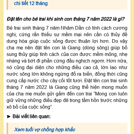
chi tiết 12 tháng
Đặt tên cho bé trai khi sinh con tháng 7 năm 2022 là gì?
Bé trai sinh tháng 7 năm Nhâm Dần có tính cách cương
nghị, cứng rắn thiếu sự mềm mại nên cần có thủy để
dung hòa giúp cuộc sống được thuận lợi hơn. Do vậy
cha mẹ nên đặt tên con là Giang (dòng sông) giúp bổ
sung thủy giúp tính cách của con được mềm mỏng, nhẹ
nhàng và bớt đi phần cứng đầu nghịch ngợm. Hơn nữa,
nó cũng đại diện cho những điều cao cả, lớn lao như
nước sông lớn không ngừng đổ ra biển, đồng thời cũng
cung cấp nước cho cây cối tốt tươi. Đặt tên con trai sinh
tháng 7 năm 2022 là Giang cũng thể hiện mong muốn
của cha mẹ muốn gửi gắm đến con trai “Mong con luôn
giữ vững những điều đẹp đẽ trong tầm hồn trước những
xô bồ của cuộc sống”.
►
Bài viết liên quan:
Xem tuổi vợ chồng hợp khắc