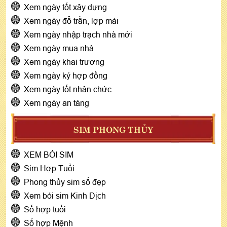
Xem ngày tốt xây dựng
Xem ngày đổ trần, lợp mái
Xem ngày nhập trạch nhà mới
Xem ngày mua nhà
Xem ngày khai trương
Xem ngày ký hợp đồng
Xem ngày tốt nhận chức
Xem ngày an táng
SIM PHONG THỦY
XEM BÓI SIM
Sim Hợp Tuổi
Phong thủy sim số đẹp
Xem bói sim Kinh Dịch
Số hợp tuổi
Số hợp Mệnh