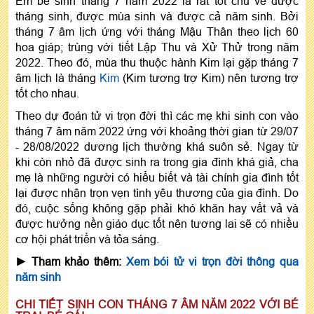
Em bé sinh tháng 7 năm 2022 là rất tốt chủ về được
tháng sinh, được mùa sinh và được cả năm sinh. Bởi
tháng 7 âm lịch ứng với tháng Mậu Thân theo lịch 60
hoa giáp; trùng với tiết Lập Thu và Xử Thử trong năm
2022. Theo đó, mùa thu thuộc hành Kim lại gặp tháng 7
âm lịch là tháng
Kim
(Kim tương trợ Kim) nên tương trợ
tốt cho nhau.
Theo dự đoán tử vi trọn đời thì các mẹ khi sinh con vào
tháng 7 âm năm 2022 ứng với khoảng thời gian từ 29/07
- 28/08/2022 dương lịch thường khá suôn sẻ. Ngay từ
khi còn nhỏ đã được sinh ra trong gia đình khá giả, cha
mẹ là những người có hiểu biết và tài chính gia đình tốt
lại được nhận trọn vẹn tình yêu thương của gia đình. Do
đó, cuộc sống không gặp phải khó khăn hay vất vả và
được hưởng nền giáo dục tốt nên tương lai sẽ có nhiều
cơ hội phát triển và tỏa sáng.
► Tham khảo thêm:
Xem bói tử vi trọn đời thông qua
năm sinh
CHI TIẾT SINH CON THÁNG 7 ÂM NĂM 2022 VỚI BÉ