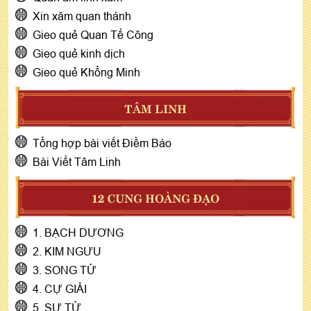
Xin xăm quan thánh
Gieo quẻ Quan Tế Công
Gieo quẻ kinh dịch
Gieo quẻ Khổng Minh
TÂM LINH
Tổng hợp bài viết Điềm Báo
Bài Viết Tâm Linh
12 CUNG HOÀNG ĐẠO
1. BẠCH DƯƠNG
2. KIM NGƯU
3. SONG TỬ
4. CỰ GIẢI
5. SƯ TỬ