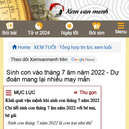
Menu
Bói bài
Tử vi 2024
Ngày tốt
Bói sim
Home
XEM TUỔI
Tổng hợp tin tức xem tuổi
Theo dõi Xemvanmenh trên
Sinh con vào tháng 7 âm năm 2022 - Dự
đoán mang lại nhiều may mắn
MỤC LỤC
Thu gọn
Khái quát vận mệnh khi sinh con tháng 7 năm 2022
Chi tiết sinh con tháng 7 âm năm 2022 với bé trai,
bé gái
Sinh con tháng 7 năm 2022 là con trai như thế