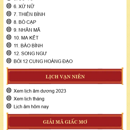
6. XỬ NỮ
7. THIÊN BÌNH
8. BÒ CẠP
9. NHÂN MÃ
10. MA KẾT
11. BẢO BÌNH
12. SONG NGƯ
BÓI 12 CUNG HOÀNG ĐẠO
LỊCH VẠN NIÊN
Xem lịch âm dương 2023
Xem lịch tháng
Lịch âm hôm nay
GIẢI MÃ GIẤC MƠ