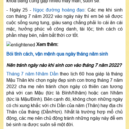
khoa bảng cũng gặp nhiều may mắn, suôn sẻ.
- Ngày 25 -
Ngọc đường hoàng đạo
: Các mẹ khi sinh
con tháng 7 năm 2022 vào ngày này thì em bé sẽ được
cuộc sống sung tung, giàu sang chẳng phải lo cái ăn cái
mặc, hưởng phúc về công danh, tài lộc; tính cách có
phần nhạy bén, nắm bắt thời cơ tốt.
Xem thêm:
Bói tính cách, vận mệnh qua ngày tháng năm sinh
Nên tránh ngày nào khi sinh con vào tháng 7 năm 2022?
Tháng 7 năm Nhâm Dần
theo lịch 60 hoa giáp là tháng
Mậu Thân khi chọn ngày đẹp sinh con trong tháng 7 năm
2022 cha mẹ nên tránh chọn ngày có thiên can tương
phá với can Mậu (tức là Bính/Nhâm) hoặc can Nhâm
(tức là Mậu/Bính). Bên cạnh đó, không chọn những ngày
có chi xung khắc với chi Dần của năm (Thân) hay địa chi
Thân của tháng (Dần/Hợi). Nhất là trường hợp mổ chủ
động, các mẹ nên chủ động tránh những ngày này để em
bé sinh ra được suôn sẻ một đời.