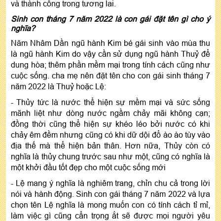
và thành công trong tương lai.
Sinh con tháng 7 năm 2022 là con gái đặt tên gì cho ý
nghĩa?
Năm Nhâm Dần ngũ hành Kim bé gái sinh vào mùa thu
là ngũ hành Kim do vậy cần sử dụng ngũ hành Thuỷ để
dung hòa; thêm phần mềm mại trong tính cách cũng như
cuộc sống. cha mẹ nên đặt tên cho con gái sinh tháng 7
năm 2022 là Thuỷ hoặc Lệ:
- Thủy tức là nước thể hiện sự mềm mại và sức sống
mãnh liệt như dòng nước ngầm chảy mãi không cạn;
đồng thời cũng thể hiện sự khéo léo bởi nước có khi
chảy êm đềm nhưng cũng có khi dữ dội đổ ào ào tùy vào
địa thế mà thể hiện bản thân. Hơn nữa, Thủy còn có
nghĩa là thủy chung trước sau như một, cũng có nghĩa là
một khởi đầu tốt đẹp cho một cuộc sống mới
- Lệ mang ý nghĩa là nghiêm trang, chỉn chu cả trong lời
nói và hành động. Sinh con gái tháng 7 năm 2022 và lựa
chọn tên Lệ nghĩa là mong muốn con có tính cách tỉ mỉ,
làm việc gì cũng cẩn trọng ắt sẽ được mọi người yêu