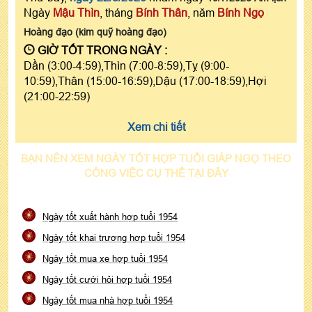
Ngày
Mậu Thìn
, tháng
Bính Thân
, năm
Bính Ngọ
Hoàng đạo (kim quỹ hoàng đạo)
GIỜ TỐT TRONG NGÀY :
Dần (3:00-4:59),Thìn (7:00-8:59),Tỵ (9:00-
10:59),Thân (15:00-16:59),Dậu (17:00-18:59),Hợi
(21:00-22:59)
Xem chi tiết
BẠN NÊN XEM NGÀY TỐT HỢP TUỔI GIÁP NGỌ THEO
CÔNG VIỆC CỤ THỂ TẠI ĐÂY
Ngày tốt xuất hành hợp tuổi 1954
Ngày tốt khai trương hợp tuổi 1954
Ngày tốt mua xe hợp tuổi 1954
Ngày tốt cưới hỏi hợp tuổi 1954
Ngày tốt mua nhà hợp tuổi 1954