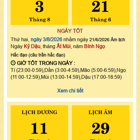
3
21
Tháng 8
Tháng 6
NGÀY TỐT
Thứ hai,
ngày 3/8/2026
nhằm ngày
21/6/2026 Âm lịch
Ngày
Kỷ Dậu
, tháng
Ất Mùi
, năm
Bính Ngọ
Hắc đạo (câu trần hắc đạo)
GIỜ TỐT TRONG NGÀY :
Tí (23:00-0:59),Dần (3:00-4:59),Mão (5:00-6:59),Ngọ
(11:00-12:59),Mùi (13:00-14:59),Dậu (17:00-18:59)
Xem chi tiết
LỊCH DƯƠNG
LỊCH ÂM
11
29