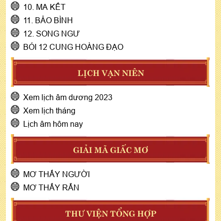
10. MA KẾT
11. BẢO BÌNH
12. SONG NGƯ
BÓI 12 CUNG HOÀNG ĐẠO
LỊCH VẠN NIÊN
Xem lịch âm dương 2023
Xem lịch tháng
Lịch âm hôm nay
GIẢI MÃ GIẤC MƠ
MƠ THẤY NGƯỜI
MƠ THẤY RẮN
THƯ VIỆN TỔNG HỢP