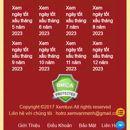
Xem
Xem
Xem
Xem
ngày tốt
ngày tốt
ngày tốt
ngày tốt
xấu tháng
xấu tháng
xấu tháng
xấu tháng
5 năm
6 năm
7 năm
8 năm
2023
2023
2023
2023
Xem
Xem
Xem
Xem
ngày tốt
ngày tốt
ngày tốt
ngày tốt
xấu tháng
xấu tháng
xấu tháng
xấu tháng
9 năm
10 năm
11 năm
12 năm
2023
2023
2023
2023
Copyright ©2017 Xemtuvi All rights reserved
Liên hệ với chúng tôi : hotro.xemvanmenh@gmail.com
Giới Thiệu
Điều Khoản
Bảo Mật
Liên Hệ