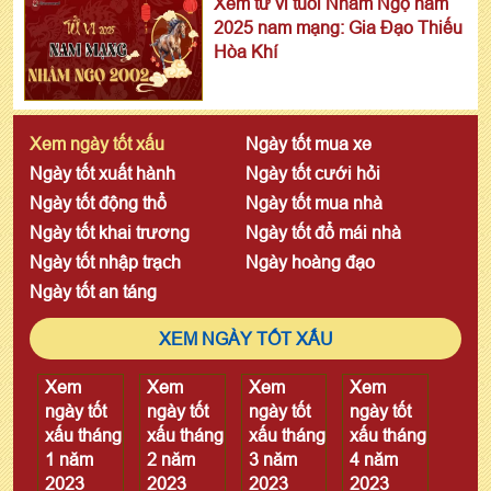
Xem tử vi tuổi Nhâm Ngọ năm
2025 nam mạng: Gia Đạo Thiếu
Hòa Khí
Xem ngày tốt xấu
Ngày tốt mua xe
Ngày tốt xuất hành
Ngày tốt cưới hỏi
Ngày tốt động thổ
Ngày tốt mua nhà
Ngày tốt khai trương
Ngày tốt đổ mái nhà
Ngày tốt nhập trạch
Ngày hoàng đạo
Ngày tốt an táng
XEM NGÀY TỐT XẤU
Xem
Xem
Xem
Xem
ngày tốt
ngày tốt
ngày tốt
ngày tốt
xấu tháng
xấu tháng
xấu tháng
xấu tháng
1 năm
2 năm
3 năm
4 năm
2023
2023
2023
2023