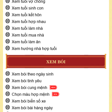
Xem tuổi vợ chồng
Xem tuổi sinh con
Xem tuổi kết hôn
Xem tuổi hợp nhau
Xem tuổi làm nhà
Xem tuổi mua nhà
Xem tuổi làm ăn
Xem hướng nhà hợp tuổi
XEM BÓI
Xem bói theo ngày sinh
Xem bói tình yêu
Xem bói cung mệnh
Chọn màu hợp mệnh
Xem bói biển số xe
Xem bói bài hàng ngày