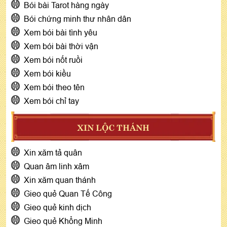
Bói bài Tarot hàng ngày
Bói chứng minh thư nhân dân
Xem bói bài tình yêu
Xem bói bài thời vận
Xem bói nốt ruồi
Xem bói kiều
Xem bói theo tên
Xem bói chỉ tay
XIN LỘC THÁNH
Xin xăm tả quân
Quan âm linh xâm
Xin xăm quan thánh
Gieo quẻ Quan Tế Công
Gieo quẻ kinh dịch
Gieo quẻ Khổng Minh