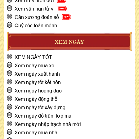
Xem tử vi trọn đời
Xem vận hạn tử vi
Cân xương đoán số
Quỷ cốc toán mệnh
XEM NGÀY
XEM NGÀY TỐT
Xem ngày mua xe
Xem ngày xuất hành
Xem ngày tốt kết hôn
Xem ngày hoàng đạo
Xem ngày động thổ
Xem ngày tốt xây dựng
Xem ngày đổ trần, lợp mái
Xem ngày nhập trạch nhà mới
Xem ngày mua nhà