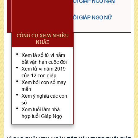
TỬ VI NĂM 2024 TUỔI GIÁP NGỌ NAM
MẠNG
TỬ VI NĂM 2024 TUỔI GIÁP NGỌ NỮ
MẠNG
CÔNG CỤ XEM NHIỀU
NHẤT
Xem lá số tử vi nắm
bắt vận hạn cuộc đời
Xem tử vi năm 2019
của 12 con giáp
Xem bói con số may
mắn
Xem ý nghĩa các con
số
Xem tuổi làm nhà
hợp tuổi Giáp Ngọ