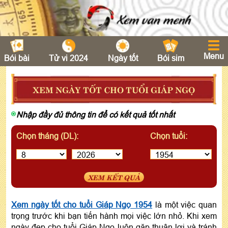
Menu
Bói bài
Tử vi 2024
Ngày tốt
Bói sim
XEM NGÀY TỐT CHO TUỔI GIÁP NGỌ
Nhập đầy đủ thông tin để có kết quả tốt nhất
Chọn tháng (DL):
Chọn tuổi:
XEM KẾT QUẢ
Xem ngày tốt cho tuổi Giáp Ngọ 1954
là một việc quan
trọng trước khi bạn tiến hành mọi việc lớn nhỏ. Khi xem
ngày đẹp cho tuổi Giáp Ngọ luôn gặp thuận lợi và tránh