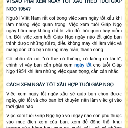
VÌ SAO PHẢI XEM NGÀY TỐT XẤU THEO TUỔI GIÁP
NGỌ 1954?
Người Việt Nam rất coi trọng việc xem ngày tốt xấu khi
làm những việc quan trọng. Việc xem tuổi Giáp Ngọ
ngày hôm nay không chỉ là vấn đề thói quen hay niềm
tin. Bởi việc xem tuổi Giáp Ngọ ngày nào tốt giúp bạn
tránh được những rủi ro, điều không may khi làm việc và
mang đến cho bạn những may mắn, thành công.
Cổ nhân đã nói “có thờ có thiêng, có kiêng có lành”,
chính vì vậy bạn cần phải xem
ngày tốt
cho tuổi Giáp
Ngọ 1954 khi làm những việc quan trọng, cần cân nhắc.
CÁCH XEM NGÀY TỐT XẤU HỢP TUỔI GIÁP NGỌ
Việc xem ngày tốt ngày xấu sẽ giúp bạn chọn được
ngày, giờ tốt và cho bạn lời khuyên nên làm việc gì vào
thời gian nào.
Việc xem tuổi Giáp Ngọ hợp với ngày nào còn phụ thuộc
vào mục đích xem của bạn. xem để động thổ, khai
trương cửa hàng hay mua xe, cưới hỏi,.. sẽ có những