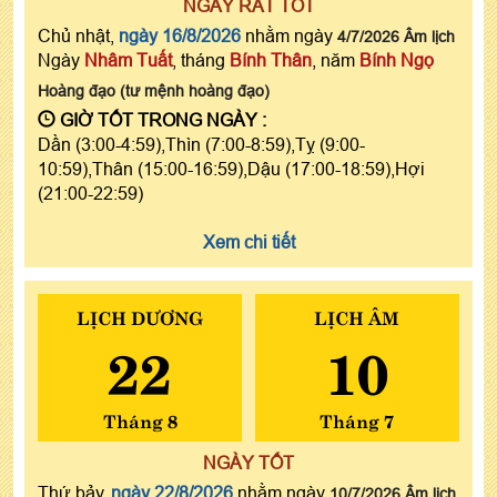
NGÀY RẤT TỐT
Chủ nhật,
ngày 16/8/2026
nhằm ngày
4/7/2026 Âm lịch
Ngày
Nhâm Tuất
, tháng
Bính Thân
, năm
Bính Ngọ
Hoàng đạo (tư mệnh hoàng đạo)
GIỜ TỐT TRONG NGÀY :
Dần (3:00-4:59),Thìn (7:00-8:59),Tỵ (9:00-
10:59),Thân (15:00-16:59),Dậu (17:00-18:59),Hợi
(21:00-22:59)
Xem chi tiết
LỊCH DƯƠNG
LỊCH ÂM
22
10
Tháng 8
Tháng 7
NGÀY TỐT
Thứ bảy,
ngày 22/8/2026
nhằm ngày
10/7/2026 Âm lịch