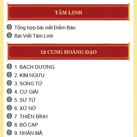
TÂM LINH
Tổng hợp bài viết Điềm Báo
Bài Viết Tâm Linh
12 CUNG HOÀNG ĐẠO
1. BẠCH DƯƠNG
2. KIM NGƯU
3. SONG TỬ
4. CỰ GIẢI
5. SƯ TỬ
6. XỬ NỮ
7. THIÊN BÌNH
8. BÒ CẠP
9. NHÂN MÃ