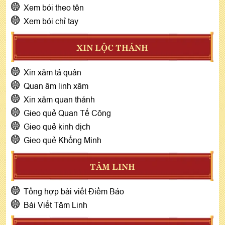
Xem bói theo tên
Xem bói chỉ tay
XIN LỘC THÁNH
Xin xăm tả quân
Quan âm linh xâm
Xin xăm quan thánh
Gieo quẻ Quan Tế Công
Gieo quẻ kinh dịch
Gieo quẻ Khổng Minh
TÂM LINH
Tổng hợp bài viết Điềm Báo
Bài Viết Tâm Linh