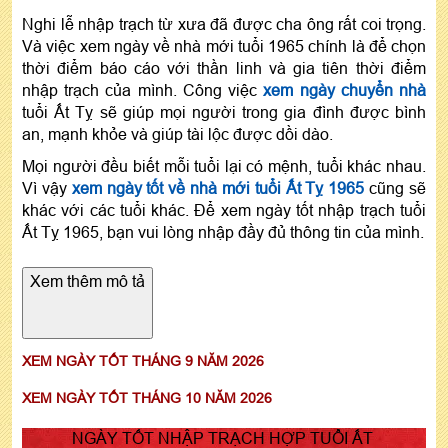
Nghi lễ nhập trạch từ xưa đã được cha ông rất coi trọng.
Và việc xem ngày về nhà mới tuổi 1965 chính là để chọn
thời điểm báo cáo với thần linh và gia tiên thời điểm
nhập trạch của mình. Công việc
xem ngày chuyển nhà
tuổi Ất Tỵ sẽ giúp mọi người trong gia đình được bình
an, mạnh khỏe và giúp tài lộc được dồi dào.
Mọi người đều biết mỗi tuổi lại có mệnh, tuổi khác nhau.
Vì vậy
xem ngày tốt về nhà mới tuổi Ất Tỵ 1965
cũng sẽ
khác với các tuổi khác. Để xem ngày tốt nhập trạch tuổi
Ất Tỵ 1965, bạn vui lòng nhập đầy đủ thông tin của mình.
Xem thêm mô tả
XEM NGÀY TỐT THÁNG 9 NĂM 2026
XEM NGÀY TỐT THÁNG 10 NĂM 2026
NGÀY TỐT NHẬP TRẠCH HỢP TUỔI ẤT