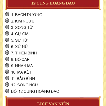
12 CUNG HOÀNG ĐẠO
1. BẠCH DƯƠNG
2. KIM NGƯU
3. SONG TỬ
4. CỰ GIẢI
5. SƯ TỬ
6. XỬ NỮ
7. THIÊN BÌNH
8. BÒ CẠP
9. NHÂN MÃ
10. MA KẾT
11. BẢO BÌNH
12. SONG NGƯ
BÓI 12 CUNG HOÀNG ĐẠO
LỊCH VẠN NIÊN