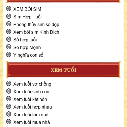
XEM BÓI SIM
Sim Hợp Tuổi
Phong thủy sim số đẹp
Xem bói sim Kinh Dịch
Số hợp tuổi
Số hợp Mệnh
Ý nghĩa con số
XEM TUỔI
Xem tuổi vợ chồng
Xem tuổi sinh con
Xem tuổi kết hôn
Xem tuổi hợp nhau
Xem tuổi làm nhà
Xem tuổi mua nhà