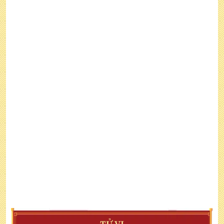
TỬ VI