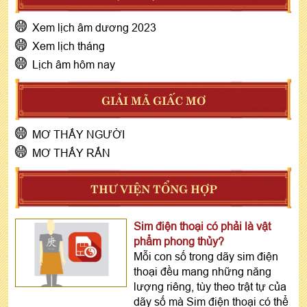
Xem lịch âm dương 2023
Xem lịch tháng
Lịch âm hôm nay
GIẢI MÃ GIẤC MƠ
MƠ THẤY NGƯỜI
MƠ THẤY RẮN
THƯ VIỆN TỔNG HỢP
Sim điện thoại có phải là vật
phẩm phong thủy?
Mỗi con số trong dãy sim điện
thoại đều mang những năng
lượng riêng, tùy theo trật tự của
dãy số mà Sim điện thoại có thể