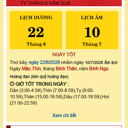
TỴ THÁNG 8 NĂM 2026
LỊCH DƯƠNG
LỊCH ÂM
22
10
Tháng 8
Tháng 7
NGÀY TỐT
Thứ bảy,
ngày 22/8/2026
nhằm ngày
10/7/2026 Âm lịch
Ngày
Mậu Thìn
, tháng
Bính Thân
, năm
Bính Ngọ
Hoàng đạo (kim quỹ hoàng đạo)
GIỜ TỐT TRONG NGÀY :
Dần (3:00-4:59),Thìn (7:00-8:59),Tỵ (9:00-
10:59),Thân (15:00-16:59),Dậu (17:00-18:59),Hợi
(21:00-22:59)
Xem chi tiết