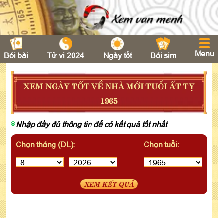
Menu
Bói bài
Tử vi 2024
Ngày tốt
Bói sim
XEM NGÀY TỐT VỀ NHÀ MỚI TUỔI ẤT TỴ
1965
Nhập đầy đủ thông tin để có kết quả tốt nhất
Chọn tháng (DL):
Chọn tuổi:
XEM KẾT QUẢ