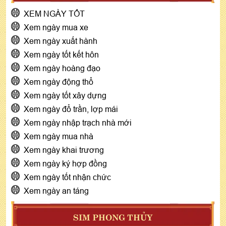
XEM NGÀY TỐT
Xem ngày mua xe
Xem ngày xuất hành
Xem ngày tốt kết hôn
Xem ngày hoàng đạo
Xem ngày động thổ
Xem ngày tốt xây dựng
Xem ngày đổ trần, lợp mái
Xem ngày nhập trạch nhà mới
Xem ngày mua nhà
Xem ngày khai trương
Xem ngày ký hợp đồng
Xem ngày tốt nhận chức
Xem ngày an táng
SIM PHONG THỦY