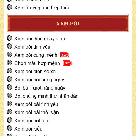
Xem hướng nhà hợp tuổi
XEM BÓI
Xem bói theo ngày sinh
Xem bói tình yêu
Xem bói cung mệnh
Chọn màu hợp mệnh
Xem bói biển số xe
Xem bói bài hàng ngày
Bói bài Tarot hàng ngày
Bói chứng minh thư nhân dân
Xem bói bài tình yêu
Xem bói bài thời vận
Xem bói nốt ruồi
Xem bói kiều