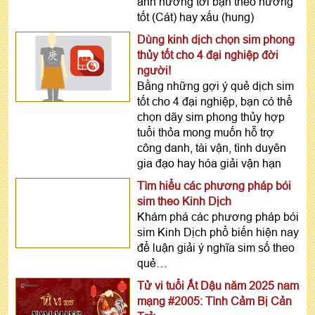
ảnh hưởng tới bạn theo hướng
tốt (Cát) hay xấu (hung)
Dùng kinh dịch chọn sim phong
thủy tốt cho 4 đại nghiệp đời
người!
Bằng những gợi ý quẻ dịch sim
tốt cho 4 đại nghiệp, bạn có thể
chọn dãy sim phong thủy hợp
tuổi thỏa mong muốn hỗ trợ
công danh, tài vận, tình duyên
gia đạo hay hóa giải vận hạn
Tìm hiểu các phương pháp bói
sim theo Kinh Dịch
Khám phá các phương pháp bói
sim Kinh Dịch phổ biến hiện nay
để luận giải ý nghĩa sim số theo
quẻ…
Tử vi tuổi Ất Dậu năm 2025 nam
mạng #2005: Tình Cảm Bị Cản