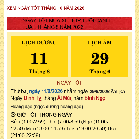
XEM NGÀY TỐT THÁNG 10 NĂM 2026
NGÀY TỐT MUA XE HỢP TUỔI CANH
TUẤT THÁNG 8 NĂM 2026
LỊCH DƯƠNG
LỊCH ÂM
11
29
Tháng 8
Tháng 6
NGÀY TỐT
Thứ ba,
ngày 11/8/2026
nhằm ngày
29/6/2026 Âm lịch
Ngày
Đinh Tỵ
, tháng
Ất Mùi
, năm
Bính Ngọ
Hoàng đạo (ngọc đường hoàng đạo)
GIỜ TỐT TRONG NGÀY :
Sửu (1:00-2:59),Thìn (7:00-8:59),Ngọ (11:00-
12:59),Mùi (13:00-14:59),Tuất (19:00-20:59),Hợi
(21:00-22:59)