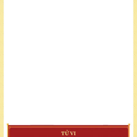
TỬ VI