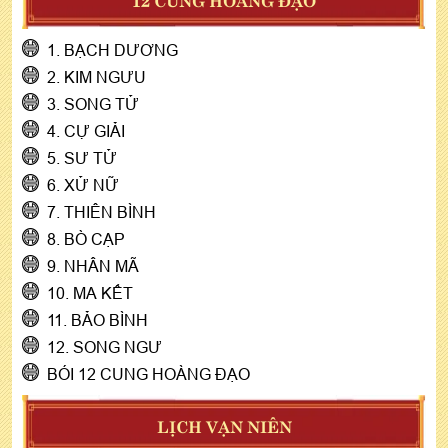
1. BẠCH DƯƠNG
2. KIM NGƯU
3. SONG TỬ
4. CỰ GIẢI
5. SƯ TỬ
6. XỬ NỮ
7. THIÊN BÌNH
8. BÒ CẠP
9. NHÂN MÃ
10. MA KẾT
11. BẢO BÌNH
12. SONG NGƯ
BÓI 12 CUNG HOÀNG ĐẠO
LỊCH VẠN NIÊN