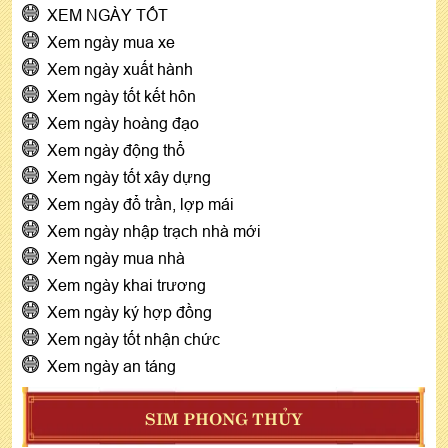
XEM NGÀY TỐT
Xem ngày mua xe
Xem ngày xuất hành
Xem ngày tốt kết hôn
Xem ngày hoàng đạo
Xem ngày động thổ
Xem ngày tốt xây dựng
Xem ngày đổ trần, lợp mái
Xem ngày nhập trạch nhà mới
Xem ngày mua nhà
Xem ngày khai trương
Xem ngày ký hợp đồng
Xem ngày tốt nhận chức
Xem ngày an táng
SIM PHONG THỦY