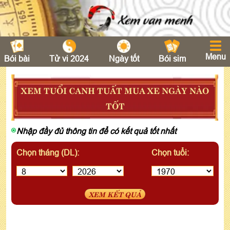
Menu
Bói bài
Tử vi 2024
Ngày tốt
Bói sim
XEM TUỔI CANH TUẤT MUA XE NGÀY NÀO
TỐT
Nhập đầy đủ thông tin để có kết quả tốt nhất
Chọn tháng (DL):
Chọn tuổi:
XEM KẾT QUẢ