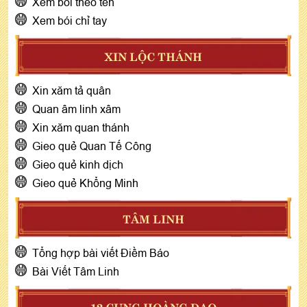
Xem bói theo tên
Xem bói chỉ tay
XIN LỘC THÁNH
Xin xăm tả quân
Quan âm linh xâm
Xin xăm quan thánh
Gieo quẻ Quan Tế Công
Gieo quẻ kinh dịch
Gieo quẻ Khổng Minh
TÂM LINH
Tổng hợp bài viết Điềm Báo
Bài Viết Tâm Linh
12 CUNG HOÀNG ĐẠO