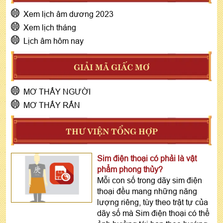
Xem lịch âm dương 2023
Xem lịch tháng
Lịch âm hôm nay
GIẢI MÃ GIẤC MƠ
MƠ THẤY NGƯỜI
MƠ THẤY RẮN
THƯ VIỆN TỔNG HỢP
Sim điện thoại có phải là vật
phẩm phong thủy?
Mỗi con số trong dãy sim điện
thoại đều mang những năng
lượng riêng, tùy theo trật tự của
dãy số mà Sim điện thoại có thể