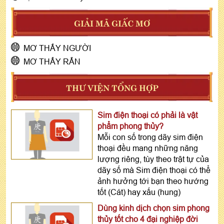
GIẢI MÃ GIẤC MƠ
MƠ THẤY NGƯỜI
MƠ THẤY RẮN
THƯ VIỆN TỔNG HỢP
Sim điện thoại có phải là vật
phẩm phong thủy?
Mỗi con số trong dãy sim điện
thoại đều mang những năng
lượng riêng, tùy theo trật tự của
dãy số mà Sim điện thoại có thể
ảnh hưởng tới bạn theo hướng
tốt (Cát) hay xấu (hung)
Dùng kinh dịch chọn sim phong
thủy tốt cho 4 đại nghiệp đời