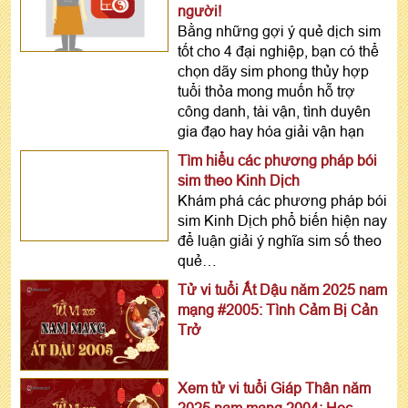
người!
Bằng những gợi ý quẻ dịch sim
tốt cho 4 đại nghiệp, bạn có thể
chọn dãy sim phong thủy hợp
tuổi thỏa mong muốn hỗ trợ
công danh, tài vận, tình duyên
gia đạo hay hóa giải vận hạn
Tìm hiểu các phương pháp bói
sim theo Kinh Dịch
Khám phá các phương pháp bói
sim Kinh Dịch phổ biến hiện nay
để luận giải ý nghĩa sim số theo
quẻ…
Tử vi tuổi Ất Dậu năm 2025 nam
mạng #2005: Tình Cảm Bị Cản
Trở
Xem tử vi tuổi Giáp Thân năm
2025 nam mạng 2004: Học