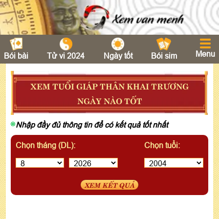
Menu
Bói bài
Tử vi 2024
Ngày tốt
Bói sim
XEM TUỔI GIÁP THÂN KHAI TRƯƠNG
NGÀY NÀO TỐT
Nhập đầy đủ thông tin để có kết quả tốt nhất
Chọn tháng (DL):
Chọn tuổi:
XEM KẾT QUẢ