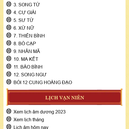
3. SONG TỬ
4. CỰ GIẢI
5. SƯ TỬ
6. XỬ NỮ
7. THIÊN BÌNH
8. BÒ CẠP
9. NHÂN MÃ
10. MA KẾT
11. BẢO BÌNH
12. SONG NGƯ
BÓI 12 CUNG HOÀNG ĐẠO
LỊCH VẠN NIÊN
Xem lịch âm dương 2023
Xem lịch tháng
Lịch âm hôm nay