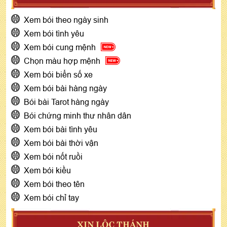
Xem bói theo ngày sinh
Xem bói tình yêu
Xem bói cung mệnh
Chọn màu hợp mệnh
Xem bói biển số xe
Xem bói bài hàng ngày
Bói bài Tarot hàng ngày
Bói chứng minh thư nhân dân
Xem bói bài tình yêu
Xem bói bài thời vận
Xem bói nốt ruồi
Xem bói kiều
Xem bói theo tên
Xem bói chỉ tay
XIN LỘC THÁNH