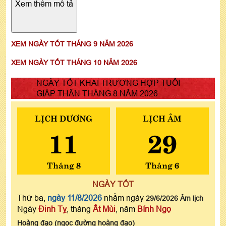
Xem thêm mô tả
XEM NGÀY TỐT THÁNG 9 NĂM 2026
XEM NGÀY TỐT THÁNG 10 NĂM 2026
NGÀY TỐT KHAI TRƯƠNG HỢP TUỔI
GIÁP THÂN THÁNG 8 NĂM 2026
LỊCH DƯƠNG
LỊCH ÂM
11
29
Tháng 8
Tháng 6
NGÀY TỐT
Thứ ba,
ngày 11/8/2026
nhằm ngày
29/6/2026 Âm lịch
Ngày
Đinh Tỵ
, tháng
Ất Mùi
, năm
Bính Ngọ
Hoàng đạo (ngọc đường hoàng đạo)