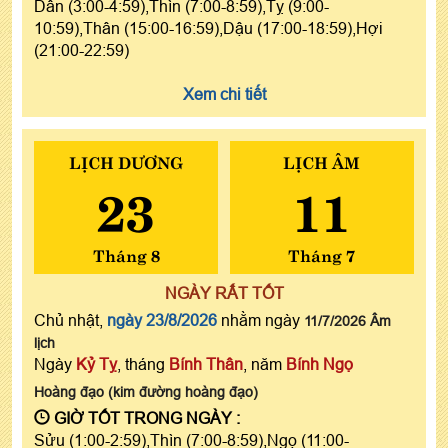
Dần (3:00-4:59),Thìn (7:00-8:59),Tỵ (9:00-
10:59),Thân (15:00-16:59),Dậu (17:00-18:59),Hợi
(21:00-22:59)
Xem chi tiết
LỊCH DƯƠNG
LỊCH ÂM
23
11
Tháng 8
Tháng 7
NGÀY RẤT TỐT
Chủ nhật,
ngày 23/8/2026
nhằm ngày
11/7/2026 Âm
lịch
Ngày
Kỷ Tỵ
, tháng
Bính Thân
, năm
Bính Ngọ
Hoàng đạo (kim đường hoàng đạo)
GIỜ TỐT TRONG NGÀY :
Sửu (1:00-2:59),Thìn (7:00-8:59),Ngọ (11:00-