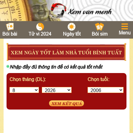
Menu
Bói bài
Tử vi 2024
Ngày tốt
Bói sim
XEM NGÀY TỐT LÀM NHÀ TUỔI BÍNH TUẤT
Nhập đầy đủ thông tin để có kết quả tốt nhất
Chọn tháng (DL):
Chọn tuổi:
XEM KẾT QUẢ