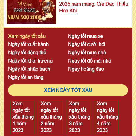
2025 nam mạng: Gia Đạo Thiếu
Hòa Khí
Xem ngày tốt xấu
Ngày tốt mua xe
Ngày tốt xuất hành
Ngày tốt cưới hỏi
Ngày tốt động thổ
Ngày tốt mua nhà
Ngày tốt khai trương
Ngày tốt đổ mái nhà
Ngày tốt nhập trạch
Ngày hoàng đạo
Ngày tốt an táng
XEM NGÀY TỐT XẤU
Xem
Xem
Xem
Xem
ngày tốt
ngày tốt
ngày tốt
ngày tốt
xấu tháng
xấu tháng
xấu tháng
xấu tháng
1 năm
2 năm
3 năm
4 năm
2023
2023
2023
2023