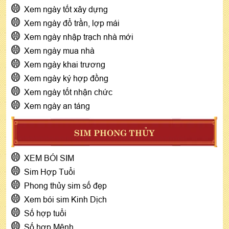
Xem ngày tốt xây dựng
Xem ngày đổ trần, lợp mái
Xem ngày nhập trạch nhà mới
Xem ngày mua nhà
Xem ngày khai trương
Xem ngày ký hợp đồng
Xem ngày tốt nhận chức
Xem ngày an táng
SIM PHONG THỦY
XEM BÓI SIM
Sim Hợp Tuổi
Phong thủy sim số đẹp
Xem bói sim Kinh Dịch
Số hợp tuổi
Số hợp Mệnh