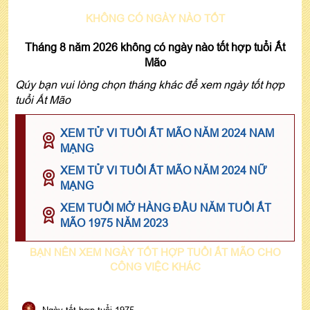
KHÔNG CÓ NGÀY NÀO TỐT
Tháng 8 năm 2026 không có ngày nào tốt hợp tuổi Ất
Mão
Qúy bạn vui lòng chọn tháng khác để xem ngày tốt hợp
tuổi Ất Mão
XEM TỬ VI TUỔI ẤT MÃO NĂM 2024 NAM
MẠNG
XEM TỬ VI TUỔI ẤT MÃO NĂM 2024 NỮ
MẠNG
XEM TUỔI MỞ HÀNG ĐẦU NĂM TUỔI ẤT
MÃO 1975 NĂM 2023
BẠN NÊN XEM NGÀY TỐT HỢP TUỔI ẤT MÃO CHO
CÔNG VIỆC KHÁC
Ngày tốt hợp tuổi 1975