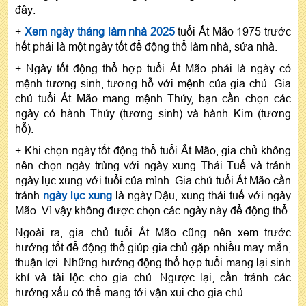
đây:
+
Xem ngày tháng làm nhà 2025
tuổi Ất Mão 1975 trước
hết phải là một ngày tốt để động thổ làm nhà, sửa nhà.
+ Ngày tốt động thổ hợp tuổi Ất Mão phải là ngày có
mệnh tương sinh, tương hỗ với mệnh của gia chủ. Gia
chủ tuổi Ất Mão mang mệnh Thủy, bạn cần chọn các
ngày có hành Thủy (tương sinh) và hành Kim (tương
hỗ).
+ Khi chọn ngày tốt động thổ tuổi Ất Mão, gia chủ không
nên chọn ngày trùng với ngày xung Thái Tuế và tránh
ngày lục xung với tuổi của mình. Gia chủ tuổi Ất Mão cần
tránh
ngày lục xung
là ngày Dậu, xung thái tuế với ngày
Mão. Vì vậy không được chọn các ngày này để động thổ.
Ngoài ra, gia chủ tuổi Ất Mão cũng nên xem trước
hướng tốt để động thổ giúp gia chủ gặp nhiều may mắn,
thuận lợi. Những hướng động thổ hợp tuổi mang lại sinh
khí và tài lộc cho gia chủ. Ngược lại, cần tránh các
hướng xấu có thể mang tới vận xui cho gia chủ.