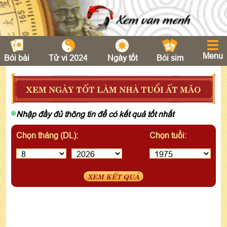
Menu
Bói bài
Tử vi 2024
Ngày tốt
Bói sim
XEM NGÀY TỐT LÀM NHÀ TUỔI ẤT MÃO
Nhập đầy đủ thông tin để có kết quả tốt nhất
Chọn tháng (DL):
Chọn tuổi:
XEM KẾT QUẢ