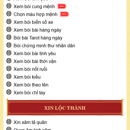
Xem bói cung mệnh
Chọn màu hợp mệnh
Xem bói biển số xe
Xem bói bài hàng ngày
Bói bài Tarot hàng ngày
Bói chứng minh thư nhân dân
Xem bói bài tình yêu
Xem bói bài thời vận
Xem bói nốt ruồi
Xem bói kiều
Xem bói theo tên
Xem bói chỉ tay
XIN LỘC THÁNH
Xin xăm tả quân
Quan âm linh xâm