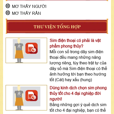
MƠ THẤY NGƯỜI
MƠ THẤY RẮN
THƯ VIỆN TỔNG HỢP
Sim điện thoại có phải là vật
phẩm phong thủy?
Mỗi con số trong dãy sim điện
thoại đều mang những năng
lượng riêng, tùy theo trật tự của
dãy số mà Sim điện thoại có thể
ảnh hưởng tới bạn theo hướng
tốt (Cát) hay xấu (hung)
Dùng kinh dịch chọn sim phong
thủy tốt cho 4 đại nghiệp đời
người!
Bằng những gợi ý quẻ dịch sim
tốt cho 4 đại nghiệp, bạn có thể