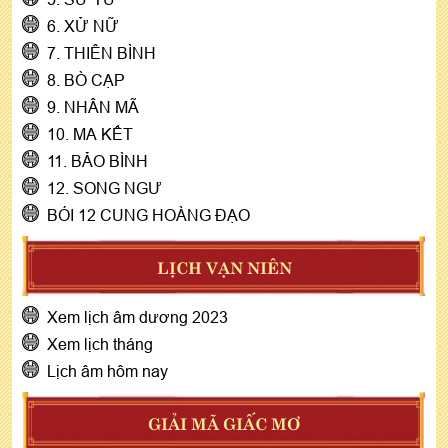
6. XỬ NỮ
7. THIÊN BÌNH
8. BÒ CẠP
9. NHÂN MÃ
10. MA KẾT
11. BẢO BÌNH
12. SONG NGƯ
BÓI 12 CUNG HOÀNG ĐẠO
LỊCH VẠN NIÊN
Xem lịch âm dương 2023
Xem lịch tháng
Lịch âm hôm nay
GIẢI MÃ GIẤC MƠ