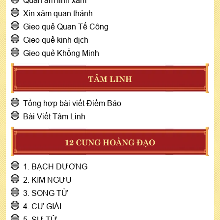
Xin xăm quan thánh
Gieo quẻ Quan Tế Công
Gieo quẻ kinh dịch
Gieo quẻ Khổng Minh
TÂM LINH
Tổng hợp bài viết Điềm Báo
Bài Viết Tâm Linh
12 CUNG HOÀNG ĐẠO
1. BẠCH DƯƠNG
2. KIM NGƯU
3. SONG TỬ
4. CỰ GIẢI
5. SƯ TỬ