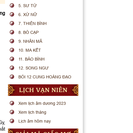
5. SƯ TỬ
ong
6. XỬ NỮ
7. THIÊN BÌNH
8. BÒ CẠP
9. NHÂN MÃ
10. MA KẾT
11. BẢO BÌNH
12. SONG NGƯ
BÓI 12 CUNG HOÀNG ĐẠO
LỊCH VẠN NIÊN
Xem lịch âm dương 2023
Xem lịch tháng
Lịch âm hôm nay
ủy,
hất