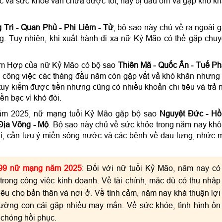
iệc và sức khỏe vẫn chưa được tốt, hay bị đau ốm và gặp khó k
 Trì - Quan Phủ - Phi Liêm - Tử
, bộ sao này chủ về ra ngoài 
. Tuy nhiên, khi xuất hành đi xa nữ Kỷ Mão có thể gặp chu
m Hợp của nữ Kỷ Mão có bộ sao
Thiên Mã - Quốc Ấn - Tuế Ph
ên công việc các tháng đầu năm còn gặp vất vả khó khăn nhưng
, tuy kiếm được tiền nhưng cũng có nhiều khoản chi tiêu và trả 
n bạc vì khó đòi.
ăm 2025, nữ mạng tuổi Kỷ Mão gặp bộ sao
Nguyệt Đức - Hồ
 Địa Võng - Mộ
. Bộ sao này chủ về sức khỏe trong năm nay kh
ài, cần lưu ý miền sông nước và các bệnh về đau lưng, nhức 
1999 nữ mạng năm 2025
: Đối với nữ tuổi Kỷ Mão, năm nay có
trong công việc kinh doanh. Về tài chính, mặc dù có thu nhập
êu cho bản thân và nơi ở. Về tình cảm, năm nay khá thuận lợi
đường con cái gặp nhiều may mắn. Về sức khỏe, tình hình ổn
 chóng hồi phục.