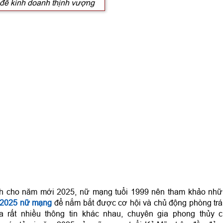
để kinh doanh thịnh vượng
ữ mạng năm 2025
2025 có tốt không?
p làm ăn với tuổi nào?
 2025 được không?
ăm 2025 thuận lợi không?
, kỵ màu gì năm 2025?
ch cho năm mới 2025, nữ mạng tuổi 1999 nên tham khảo nh
m 2025 nữ mạng
để nắm bắt được cơ hội và chủ động phòng tr
a rất nhiều thông tin khác nhau, chuyên gia phong thủy 