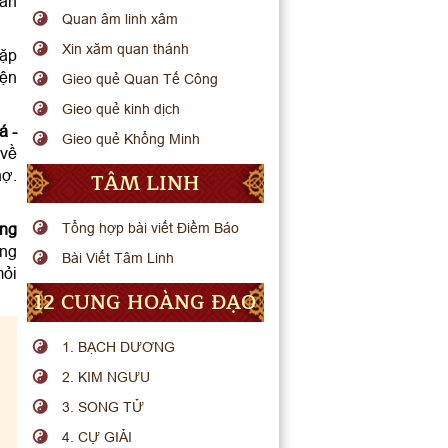
hăn
Quan âm linh xâm
Xin xăm quan thánh
gặp
yện
Gieo quẻ Quan Tế Công
Gieo quẻ kinh dịch
á -
Gieo quẻ Khổng Minh
 về
nợ.
TÂM LINH
ng
Tổng hợp bài viết Điềm Báo
ông
Bài Viết Tâm Linh
mỏi
12 CUNG HOÀNG ĐẠO
1. BẠCH DƯƠNG
2. KIM NGƯU
3. SONG TỬ
4. CỰ GIẢI