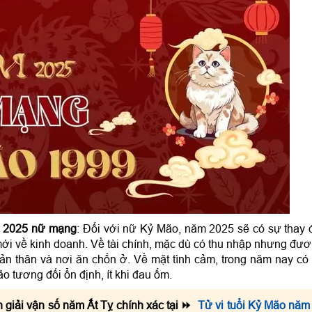
ăm 2025 nữ mạng
: Đối với nữ Kỷ Mão, năm 2025 sẽ có sự thay 
ới về kinh doanh. Về tài chính, mặc dù có thu nhập nhưng đư
bản thân và nơi ăn chốn ở. Về mặt tình cảm, trong năm nay có 
 tương đối ổn định, ít khi đau ốm.
n giải vận số năm Ất Tỵ chính xác tại ⏩
Tử vi tuổi Kỷ Mão năm