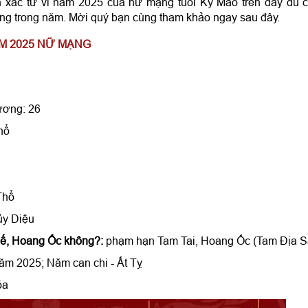
 xác tử vi năm 2025 của nữ mạng tuổi Kỷ Mão trên đầy đủ 
háng trong năm. Mời quý bạn cùng tham khảo ngay sau đây.
M 2025 NỮ MẠNG
ương: 26
hổ
Thổ
ủy Diệu
uế, Hoang Ốc không?:
phạm hạn Tam Tai, Hoang Ốc (Tam Địa S
m 2025; Năm can chi - Ất Tỵ
ỏa