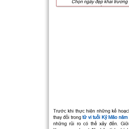
Chọn ngày đẹp khai trương 
Phong thủy hợp tuổi Kỷ Mão n
Nữ tuổi 1999 sinh con năm 
Năm 2025 nữ tuổi Kỷ Mão hợ
Xem bói nữ 1999 cưới năm
Nữ 1999 mua xe, mua nhà n
Nữ tuổi Kỷ Mão hợp màu gì
Trước khi thực hiện những kế hoạ
thay đổi trong
tử vi tuổi Kỷ Mão nă
những rủi ro có thể xảy đến. Giữ