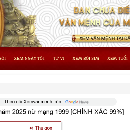
BÓI
XEM NGÀY TỐT
TỬ VI
XEM BÓI SIM
XEM TUỔI
Theo dõi Xemvanmenh trên
ão năm 2025 nữ mạng 1999 [CHÍNH XÁC 99%]
Thu gọn