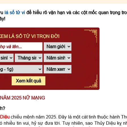
cứu
lá số tử vi
để hiểu rõ vận hạn và các cột mốc quan trọng tr
ây!
XEM LÁ SỐ TỬ VI TRỌN ĐỜI
Xem kết quả
O NĂM 2025 NỮ MẠNG
nh?
 Diệu
chiếu mệnh năm 2025. Đây là một cát tinh thuộc hành Th
ó nhiều tin vui, hỷ sự đưa tới. Tuy nhiên, sao Thủy Diệu kỵ n