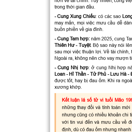
hơn về tài chính. Tuy nhiên, công v
trong thời gian đầu.
- Cung Xung Chiếu
: có các sao
Long
may mắn, mọi việc mưu cầu dễ dàng
buồn phiền về gia đình.
- Cung Tam hợp:
năm 2025, cung Ta
Thiên Hư - Tuyệt
. Bộ sao này nói l
sau mọi việc thuận lợi. Về tài chính
Ngoài ra, không nên cho vay mượn tiề
- Cung Nhị hợp
: ở cung Nhị hợp n
Loan - Hỉ Thần - Tử Phủ - Lưu Hà -
được tốt, hay bị đau ốm. Khi ra ngo
xương khớp.
Kết luận lá số tử vi tuổi Mão 
những thay đổi và tính toán mới 
nhưng cũng có nhiều khoản chi ti
với tin vui đến và mưu cầu về 
định, dù có đau ốm nhưng nhanh