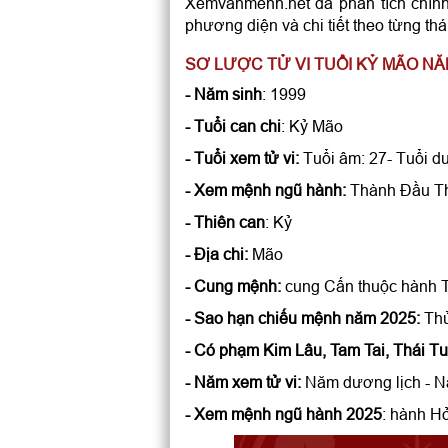
Xemvanmenh.net đã phân tích chính
phương diện và chi tiết theo từng t
SƠ LƯỢC TỬ VI TUỔI KỶ MÃO NĂ
- Năm sinh
: 1999
- Tuổi can chi
: Kỷ Mão
- Tuổi xem tử vi:
Tuổi âm: 27- Tuổi d
- Xem mệnh ngũ hành:
Thành Đầu T
- Thiên can
: Kỷ
- Địa chi:
Mão
- Cung mệnh:
cung Cấn thuộc hành 
- Sao hạn chiếu mệnh năm 2025:
Th
- Có phạm Kim Lâu, Tam Tai, Thái T
- Năm xem tử vi:
Năm dương lịch - Nă
- Xem mệnh ngũ hành 2025
: hành H