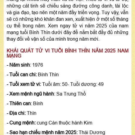
những cát tinh sẽ chiếu sáng đường công danh, tài lộc
và gia đạo, tạo nên một năm đầy triển vọng. Tuy vậy, vẫn
sẽ có những khó khăn đan xen, xuất hiện ở một số tháng
cụ thể trong năm. Xem ngay tử vi năm 2025 của nam
mạng tuổi Bính Thìn dưới đây để nắm bắt đầy đủ những
thay đổi về vận số của mình trong năm mới.
KHÁI QUÁT TỬ VI TUỔI BÍNH THÌN NĂM 2025 NAM
MẠNG
- Năm sinh
: 1976
- Tuổi can chi:
Bính Thìn
- Tuổi xem tử vi:
Tuổi âm: 50- Tuổi dương: 49
- Xem mệnh ngũ hành
: Sa Trung Thổ
- Thiên can
: Bính
- Địa chi:
Thìn
- Cung mệnh:
cung Càn thuộc hành Kim
- Sao hạn chiếu mệnh năm 2025:
Thái Dương