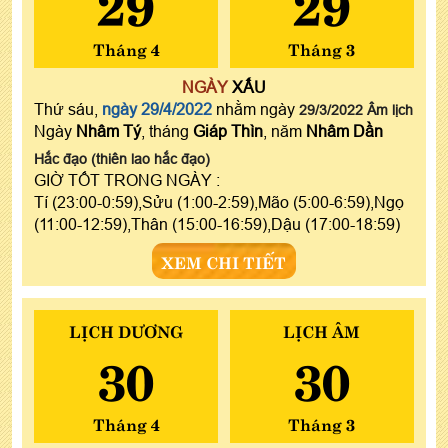
29
29
Tháng 4
Tháng 3
NGÀY
XẤU
Thứ sáu,
ngày 29/4/2022
nhằm ngày
29/3/2022 Âm lịch
Ngày
Nhâm Tý
, tháng
Giáp Thìn
, năm
Nhâm Dần
Hắc đạo (thiên lao hắc đạo)
GIỜ TỐT TRONG NGÀY :
Tí (23:00-0:59),Sửu (1:00-2:59),Mão (5:00-6:59),Ngọ
(11:00-12:59),Thân (15:00-16:59),Dậu (17:00-18:59)
XEM CHI TIẾT
LỊCH DƯƠNG
LỊCH ÂM
30
30
Tháng 4
Tháng 3