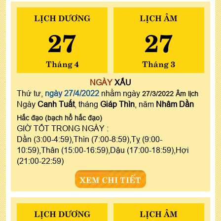
LỊCH DƯƠNG
LỊCH ÂM
27
27
Tháng 4
Tháng 3
NGÀY
XẤU
Thứ tư,
ngày 27/4/2022
nhằm ngày
27/3/2022 Âm lịch
Ngày
Canh Tuất
, tháng
Giáp Thìn
, năm
Nhâm Dần
Hắc đạo (bạch hổ hắc đạo)
GIỜ TỐT TRONG NGÀY :
Dần (3:00-4:59),Thìn (7:00-8:59),Tỵ (9:00-
10:59),Thân (15:00-16:59),Dậu (17:00-18:59),Hợi
(21:00-22:59)
XEM CHI TIẾT
LỊCH DƯƠNG
LỊCH ÂM