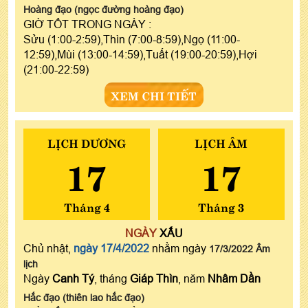
Hoàng đạo (ngọc đường hoàng đạo)
GIỜ TỐT TRONG NGÀY :
Sửu (1:00-2:59),Thìn (7:00-8:59),Ngọ (11:00-
12:59),Mùi (13:00-14:59),Tuất (19:00-20:59),Hợi
(21:00-22:59)
XEM CHI TIẾT
LỊCH DƯƠNG
LỊCH ÂM
17
17
Tháng 4
Tháng 3
NGÀY
XẤU
Chủ nhật,
ngày 17/4/2022
nhằm ngày
17/3/2022 Âm
lịch
Ngày
Canh Tý
, tháng
Giáp Thìn
, năm
Nhâm Dần
Hắc đạo (thiên lao hắc đạo)