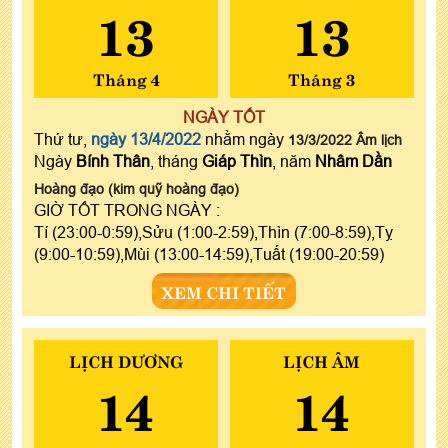
13
13
Tháng 4
Tháng 3
NGÀY TỐT
Thứ tư,
ngày 13/4/2022
nhằm ngày
13/3/2022 Âm lịch
Ngày
Bính Thân
, tháng
Giáp Thìn
, năm
Nhâm Dần
Hoàng đạo (kim quỹ hoàng đạo)
GIỜ TỐT TRONG NGÀY :
Tí (23:00-0:59),Sửu (1:00-2:59),Thìn (7:00-8:59),Tỵ
(9:00-10:59),Mùi (13:00-14:59),Tuất (19:00-20:59)
XEM CHI TIẾT
LỊCH DƯƠNG
LỊCH ÂM
14
14