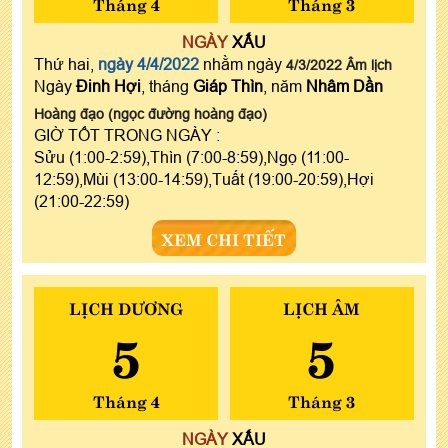
Tháng 4
Tháng 3
NGÀY
XẤU
Thứ hai,
ngày 4/4/2022
nhằm ngày
4/3/2022 Âm lịch
Ngày
Đinh Hợi
, tháng
Giáp Thìn
, năm
Nhâm Dần
Hoàng đạo (ngọc đường hoàng đạo)
GIỜ TỐT TRONG NGÀY :
Sửu (1:00-2:59),Thìn (7:00-8:59),Ngọ (11:00-
12:59),Mùi (13:00-14:59),Tuất (19:00-20:59),Hợi
(21:00-22:59)
XEM CHI TIẾT
LỊCH DƯƠNG
LỊCH ÂM
5
5
Tháng 4
Tháng 3
NGÀY
XẤU