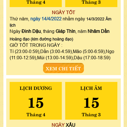
Tháng 4
Tháng 3
NGÀY TỐT
Thứ năm,
ngày 14/4/2022
nhằm ngày
14/3/2022 Âm
lịch
Ngày
Đinh Dậu
, tháng
Giáp Thìn
, năm
Nhâm Dần
Hoàng đạo (kim đường hoàng đạo)
GIỜ TỐT TRONG NGÀY :
Tí (23:00-0:59),Dần (3:00-4:59),Mão (5:00-6:59),Ngọ
(11:00-12:59),Mùi (13:00-14:59),Dậu (17:00-18:59)
XEM CHI TIẾT
LỊCH DƯƠNG
LỊCH ÂM
15
15
Tháng 4
Tháng 3
NGÀY
XẤU