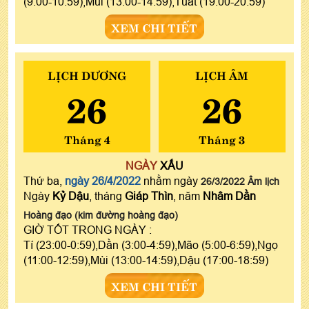
(9:00-10:59),Mùi (13:00-14:59),Tuất (19:00-20:59)
XEM CHI TIẾT
LỊCH DƯƠNG
LỊCH ÂM
26
26
Tháng 4
Tháng 3
NGÀY
XẤU
Thứ ba,
ngày 26/4/2022
nhằm ngày
26/3/2022 Âm lịch
Ngày
Kỷ Dậu
, tháng
Giáp Thìn
, năm
Nhâm Dần
Hoàng đạo (kim đường hoàng đạo)
GIỜ TỐT TRONG NGÀY :
Tí (23:00-0:59),Dần (3:00-4:59),Mão (5:00-6:59),Ngọ
(11:00-12:59),Mùi (13:00-14:59),Dậu (17:00-18:59)
XEM CHI TIẾT