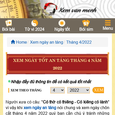
Menu
Bói bài
Tử vi 2024
Ngày tốt
Bói sim
Home
Xem ngày an táng
Tháng 4/2022
XEM NGÀY TỐT AN TÁNG THÁNG 4 NĂM
2022
Nhập đầy đủ thông tin để có kết quả tốt nhất
XEM
XEM THEO THÁNG
Người xưa có câu: "
Có thờ có thiêng - Có kiêng có lành
"
vì vậy khi
xem ngày an táng
nói chung và xem ngày chôn
cất tháng 4 năm 2022 quý bạn cần chú ý tránh những