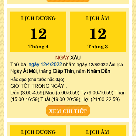
LỊCH DƯƠNG
LỊCH ÂM
12
12
Tháng 4
Tháng 3
NGÀY
XẤU
Thứ ba,
ngày 12/4/2022
nhằm ngày
12/3/2022 Âm lịch
Ngày
Ất Mùi
, tháng
Giáp Thìn
, năm
Nhâm Dần
Hắc đạo (chu tước hắc đạo)
GIỜ TỐT TRONG NGÀY :
Dần (3:00-4:59),Mão (5:00-6:59),Tỵ (9:00-10:59),Thân
(15:00-16:59),Tuất (19:00-20:59),Hợi (21:00-22:59)
XEM CHI TIẾT
LỊCH DƯƠNG
LỊCH ÂM