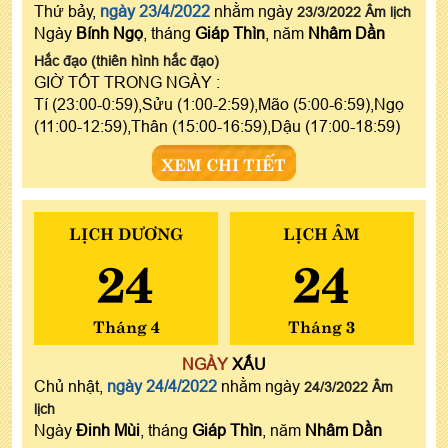
Thứ bảy,
ngày 23/4/2022
nhằm ngày
23/3/2022 Âm lịch
Ngày
Bính Ngọ
, tháng
Giáp Thìn
, năm
Nhâm Dần
Hắc đạo (thiên hình hắc đạo)
GIỜ TỐT TRONG NGÀY :
Tí (23:00-0:59),Sửu (1:00-2:59),Mão (5:00-6:59),Ngọ
(11:00-12:59),Thân (15:00-16:59),Dậu (17:00-18:59)
XEM CHI TIẾT
LỊCH DƯƠNG
LỊCH ÂM
24
24
Tháng 4
Tháng 3
NGÀY
XẤU
Chủ nhật,
ngày 24/4/2022
nhằm ngày
24/3/2022 Âm
lịch
Ngày
Đinh Mùi
, tháng
Giáp Thìn
, năm
Nhâm Dần