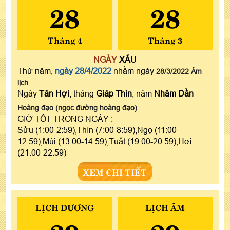
28
28
Tháng 4
Tháng 3
NGÀY
XẤU
Thứ năm,
ngày 28/4/2022
nhằm ngày
28/3/2022 Âm
lịch
Ngày
Tân Hợi
, tháng
Giáp Thìn
, năm
Nhâm Dần
Hoàng đạo (ngọc đường hoàng đạo)
GIỜ TỐT TRONG NGÀY :
Sửu (1:00-2:59),Thìn (7:00-8:59),Ngọ (11:00-
12:59),Mùi (13:00-14:59),Tuất (19:00-20:59),Hợi
(21:00-22:59)
XEM CHI TIẾT
LỊCH DƯƠNG
LỊCH ÂM