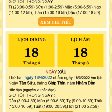
GIỜ TỐT TRONG NGÀY :
Tí (23:00-0:59),Sửu (1:00-2:59),Mão (5:00-6:59),Ngọ
(11:00-12:59),Thân (15:00-16:59),Dậu (17:00-18:59)
XEM CHI TIẾT
LỊCH DƯƠNG
LỊCH ÂM
18
18
Tháng 4
Tháng 3
NGÀY
XẤU
Thứ hai,
ngày 18/4/2022
nhằm ngày
18/3/2022 Âm lịch
Ngày
Tân Sửu
, tháng
Giáp Thìn
, năm
Nhâm Dần
Hắc đạo (nguyên vu hắc đạo)
GIỜ TỐT TRONG NGÀY :
Dần (3:00-4:59),Mão (5:00-6:59),Tỵ (9:00-10:59),Thân
(15:00-16:59),Tuất (19:00-20:59),Hợi (21:00-22:59)