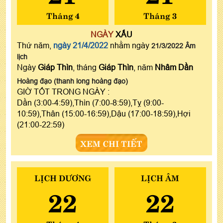
Tháng 4
Tháng 3
NGÀY
XẤU
Thứ năm,
ngày 21/4/2022
nhằm ngày
21/3/2022 Âm
lịch
Ngày
Giáp Thìn
, tháng
Giáp Thìn
, năm
Nhâm Dần
Hoàng đạo (thanh long hoàng đạo)
GIỜ TỐT TRONG NGÀY :
Dần (3:00-4:59),Thìn (7:00-8:59),Tỵ (9:00-
10:59),Thân (15:00-16:59),Dậu (17:00-18:59),Hợi
(21:00-22:59)
XEM CHI TIẾT
LỊCH DƯƠNG
LỊCH ÂM
22
22