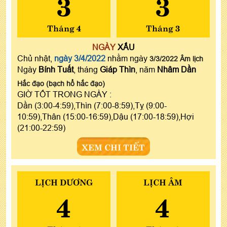
3
3
Tháng 4
Tháng 3
NGÀY
XẤU
Chủ nhật,
ngày 3/4/2022
nhằm ngày
3/3/2022 Âm lịch
Ngày
Bính Tuất
, tháng
Giáp Thìn
, năm
Nhâm Dần
Hắc đạo (bạch hổ hắc đạo)
GIỜ TỐT TRONG NGÀY :
Dần (3:00-4:59),Thìn (7:00-8:59),Tỵ (9:00-
10:59),Thân (15:00-16:59),Dậu (17:00-18:59),Hợi
(21:00-22:59)
XEM CHI TIẾT
LỊCH DƯƠNG
LỊCH ÂM
4
4