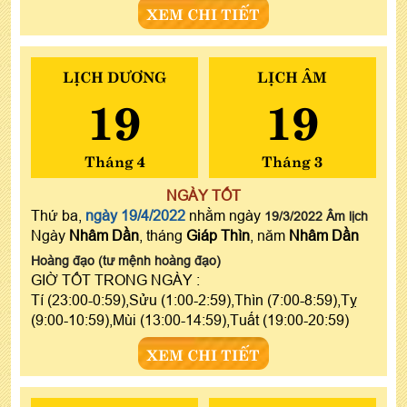
XEM CHI TIẾT
LỊCH DƯƠNG
LỊCH ÂM
19
19
Tháng 4
Tháng 3
NGÀY TỐT
Thứ ba,
ngày 19/4/2022
nhằm ngày
19/3/2022 Âm lịch
Ngày
Nhâm Dần
, tháng
Giáp Thìn
, năm
Nhâm Dần
Hoàng đạo (tư mệnh hoàng đạo)
GIỜ TỐT TRONG NGÀY :
Tí (23:00-0:59),Sửu (1:00-2:59),Thìn (7:00-8:59),Tỵ
(9:00-10:59),Mùi (13:00-14:59),Tuất (19:00-20:59)
XEM CHI TIẾT