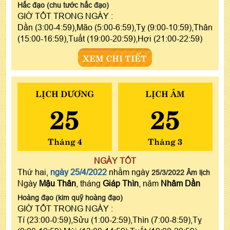
Hắc đạo (chu tước hắc đạo)
GIỜ TỐT TRONG NGÀY :
Dần (3:00-4:59),Mão (5:00-6:59),Tỵ (9:00-10:59),Thân
(15:00-16:59),Tuất (19:00-20:59),Hợi (21:00-22:59)
XEM CHI TIẾT
LỊCH DƯƠNG
LỊCH ÂM
25
25
Tháng 4
Tháng 3
NGÀY TỐT
Thứ hai,
ngày 25/4/2022
nhằm ngày
25/3/2022 Âm lịch
Ngày
Mậu Thân
, tháng
Giáp Thìn
, năm
Nhâm Dần
Hoàng đạo (kim quỹ hoàng đạo)
GIỜ TỐT TRONG NGÀY :
Tí (23:00-0:59),Sửu (1:00-2:59),Thìn (7:00-8:59),Tỵ