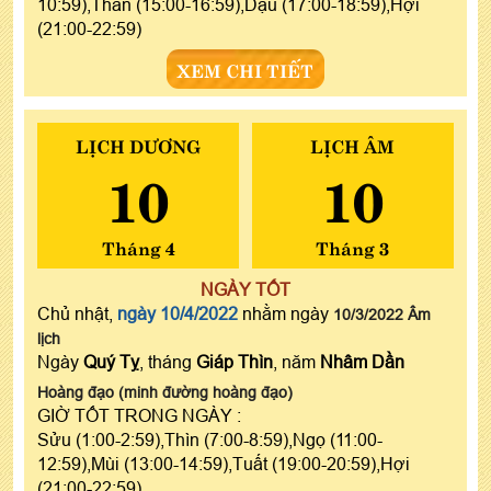
10:59),Thân (15:00-16:59),Dậu (17:00-18:59),Hợi
(21:00-22:59)
XEM CHI TIẾT
LỊCH DƯƠNG
LỊCH ÂM
10
10
Tháng 4
Tháng 3
NGÀY TỐT
Chủ nhật,
ngày 10/4/2022
nhằm ngày
10/3/2022 Âm
lịch
Ngày
Quý Tỵ
, tháng
Giáp Thìn
, năm
Nhâm Dần
Hoàng đạo (minh đường hoàng đạo)
GIỜ TỐT TRONG NGÀY :
Sửu (1:00-2:59),Thìn (7:00-8:59),Ngọ (11:00-
12:59),Mùi (13:00-14:59),Tuất (19:00-20:59),Hợi
(21:00-22:59)