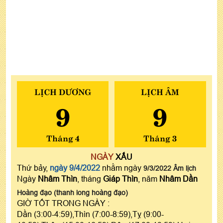
LỊCH DƯƠNG
LỊCH ÂM
9
9
Tháng 4
Tháng 3
NGÀY
XẤU
Thứ bảy,
ngày 9/4/2022
nhằm ngày
9/3/2022 Âm lịch
Ngày
Nhâm Thìn
, tháng
Giáp Thìn
, năm
Nhâm Dần
Hoàng đạo (thanh long hoàng đạo)
GIỜ TỐT TRONG NGÀY :
Dần (3:00-4:59),Thìn (7:00-8:59),Tỵ (9:00-