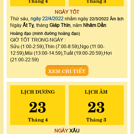
Tháng 4
Tháng 3
NGÀY TỐT
Thứ sáu,
ngày 22/4/2022
nhằm ngày
22/3/2022 Âm lịch
Ngày
Ất Tỵ
, tháng
Giáp Thìn
, năm
Nhâm Dần
Hoàng đạo (minh đường hoàng đạo)
GIỜ TỐT TRONG NGÀY :
Sửu (1:00-2:59),Thìn (7:00-8:59),Ngọ (11:00-
12:59),Mùi (13:00-14:59),Tuất (19:00-20:59),Hợi
(21:00-22:59)
XEM CHI TIẾT
LỊCH DƯƠNG
LỊCH ÂM
23
23
Tháng 4
Tháng 3
NGÀY
XẤU