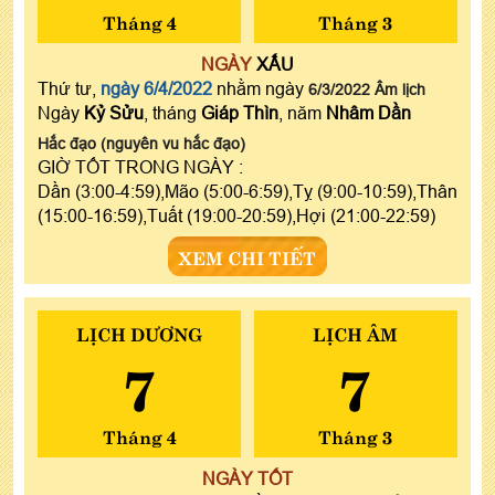
Tháng 4
Tháng 3
NGÀY
XẤU
Thứ tư,
ngày 6/4/2022
nhằm ngày
6/3/2022 Âm lịch
Ngày
Kỷ Sửu
, tháng
Giáp Thìn
, năm
Nhâm Dần
Hắc đạo (nguyên vu hắc đạo)
GIỜ TỐT TRONG NGÀY :
Dần (3:00-4:59),Mão (5:00-6:59),Tỵ (9:00-10:59),Thân
(15:00-16:59),Tuất (19:00-20:59),Hợi (21:00-22:59)
XEM CHI TIẾT
LỊCH DƯƠNG
LỊCH ÂM
7
7
Tháng 4
Tháng 3
NGÀY TỐT