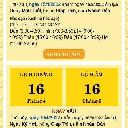
Thứ sáu,
ngày 15/4/2022
nhằm ngày
15/3/2022 Âm lịch
Ngày
Mậu Tuất
, tháng
Giáp Thìn
, năm
Nhâm Dần
Hắc đạo (bạch hổ hắc đạo)
GIỜ TỐT TRONG NGÀY :
Dần (3:00-4:59),Thìn (7:00-8:59),Tỵ (9:00-
10:59),Thân (15:00-16:59),Dậu (17:00-18:59),Hợi
(21:00-22:59)
XEM CHI TIẾT
LỊCH DƯƠNG
LỊCH ÂM
16
16
Tháng 4
Tháng 3
NGÀY
XẤU
Thứ bảy,
ngày 16/4/2022
nhằm ngày
16/3/2022 Âm lịch
Ngày
Kỷ Hợi
, tháng
Giáp Thìn
, năm
Nhâm Dần