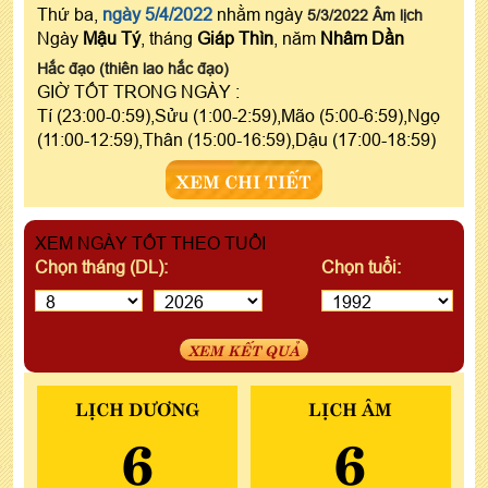
Thứ ba,
ngày 5/4/2022
nhằm ngày
5/3/2022 Âm lịch
Ngày
Mậu Tý
, tháng
Giáp Thìn
, năm
Nhâm Dần
Hắc đạo (thiên lao hắc đạo)
GIỜ TỐT TRONG NGÀY :
Tí (23:00-0:59),Sửu (1:00-2:59),Mão (5:00-6:59),Ngọ
(11:00-12:59),Thân (15:00-16:59),Dậu (17:00-18:59)
XEM CHI TIẾT
XEM NGÀY TỐT THEO TUỔI
Chọn tháng (DL):
Chọn tuổi:
XEM KẾT QUẢ
LỊCH DƯƠNG
LỊCH ÂM
6
6