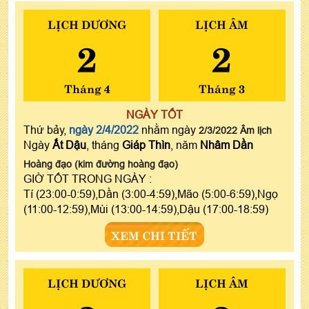
LỊCH DƯƠNG
LỊCH ÂM
2
2
Tháng 4
Tháng 3
NGÀY TỐT
Thứ bảy,
ngày 2/4/2022
nhằm ngày
2/3/2022 Âm lịch
Ngày
Ất Dậu
, tháng
Giáp Thìn
, năm
Nhâm Dần
Hoàng đạo (kim đường hoàng đạo)
GIỜ TỐT TRONG NGÀY :
Tí (23:00-0:59),Dần (3:00-4:59),Mão (5:00-6:59),Ngọ
(11:00-12:59),Mùi (13:00-14:59),Dậu (17:00-18:59)
XEM CHI TIẾT
LỊCH DƯƠNG
LỊCH ÂM