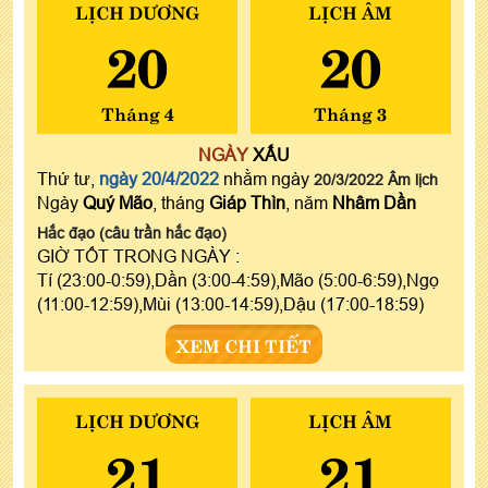
LỊCH DƯƠNG
LỊCH ÂM
20
20
Tháng 4
Tháng 3
NGÀY
XẤU
Thứ tư,
ngày 20/4/2022
nhằm ngày
20/3/2022 Âm lịch
Ngày
Quý Mão
, tháng
Giáp Thìn
, năm
Nhâm Dần
Hắc đạo (câu trần hắc đạo)
GIỜ TỐT TRONG NGÀY :
Tí (23:00-0:59),Dần (3:00-4:59),Mão (5:00-6:59),Ngọ
(11:00-12:59),Mùi (13:00-14:59),Dậu (17:00-18:59)
XEM CHI TIẾT
LỊCH DƯƠNG
LỊCH ÂM
21
21