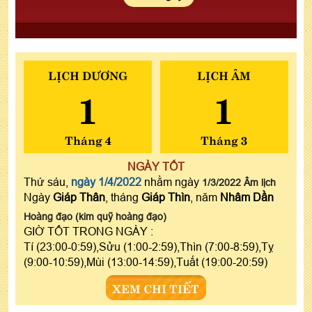
LỊCH DƯƠNG
LỊCH ÂM
1
1
Tháng 4
Tháng 3
NGÀY TỐT
Thứ sáu,
ngày 1/4/2022
nhằm ngày
1/3/2022 Âm lịch
Ngày
Giáp Thân
, tháng
Giáp Thìn
, năm
Nhâm Dần
Hoàng đạo (kim quỹ hoàng đạo)
GIỜ TỐT TRONG NGÀY :
Tí (23:00-0:59),Sửu (1:00-2:59),Thìn (7:00-8:59),Tỵ
(9:00-10:59),Mùi (13:00-14:59),Tuất (19:00-20:59)
XEM CHI TIẾT