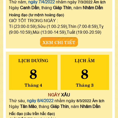
Thứ năm,
ngày 7/4/2022
nhằm ngày
7/3/2022 Âm lịch
Ngày
Canh Dần
, tháng
Giáp Thìn
, năm
Nhâm Dần
Hoàng đạo (tư mệnh hoàng đạo)
GIỜ TỐT TRONG NGÀY :
Tí (23:00-0:59),Sửu (1:00-2:59),Thìn (7:00-8:59),Tỵ
(9:00-10:59),Mùi (13:00-14:59),Tuất (19:00-20:59)
XEM CHI TIẾT
LỊCH DƯƠNG
LỊCH ÂM
8
8
Tháng 4
Tháng 3
NGÀY
XẤU
Thứ sáu,
ngày 8/4/2022
nhằm ngày
8/3/2022 Âm lịch
Ngày
Tân Mão
, tháng
Giáp Thìn
, năm
Nhâm Dần
Hắc đạo (câu trần hắc đạo)