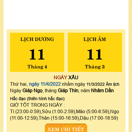
LỊCH DƯƠNG
LỊCH ÂM
11
11
Tháng 4
Tháng 3
NGÀY
XẤU
Thứ hai,
ngày 11/4/2022
nhằm ngày
11/3/2022 Âm lịch
Ngày
Giáp Ngọ
, tháng
Giáp Thìn
, năm
Nhâm Dần
Hắc đạo (thiên hình hắc đạo)
GIỜ TỐT TRONG NGÀY :
Tí (23:00-0:59),Sửu (1:00-2:59),Mão (5:00-6:59),Ngọ
(11:00-12:59),Thân (15:00-16:59),Dậu (17:00-18:59)
XEM CHI TIẾT