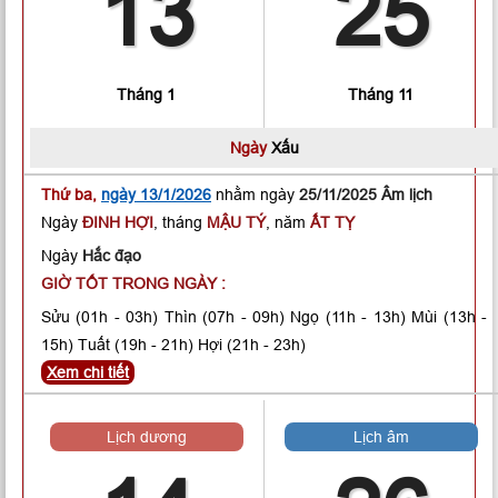
13
25
Tháng 1
Tháng 11
Ngày
Xấu
Thứ ba,
ngày 13/1/2026
nhằm ngày
25/11/2025 Âm lịch
Ngày
ĐINH HỢI
, tháng
MẬU TÝ
, năm
ẤT TỴ
Ngày
Hắc đạo
GIỜ TỐT TRONG NGÀY :
Sửu
(01h - 03h)
Thìn
(07h - 09h)
Ngọ
(11h - 13h)
Mùi
(13h -
15h)
Tuất
(19h - 21h)
Hợi
(21h - 23h)
Xem chi tiết
Lịch dương
Lịch âm