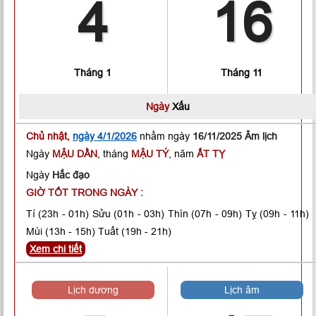
4
16
Tháng 1
Tháng 11
Ngày
Xấu
Chủ nhật,
ngày 4/1/2026
nhằm ngày
16/11/2025 Âm lịch
Ngày
MẬU DẦN
, tháng
MẬU TÝ
, năm
ẤT TỴ
Ngày
Hắc đạo
GIỜ TỐT TRONG NGÀY :
Tí
(23h - 01h)
Sửu
(01h - 03h)
Thìn
(07h - 09h)
Tỵ
(09h - 11h)
Mùi
(13h - 15h)
Tuất
(19h - 21h)
Xem chi tiết
Lịch dương
Lịch âm