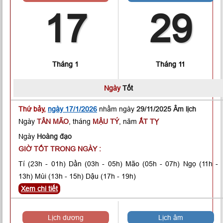
17
29
Tháng 1
Tháng 11
Ngày
Tốt
Thứ bảy,
ngày 17/1/2026
nhằm ngày
29/11/2025 Âm lịch
Ngày
TÂN MÃO
, tháng
MẬU TÝ
, năm
ẤT TỴ
Ngày
Hoàng đạo
GIỜ TỐT TRONG NGÀY :
Tí
(23h - 01h)
Dần
(03h - 05h)
Mão
(05h - 07h)
Ngọ
(11h -
13h)
Mùi
(13h - 15h)
Dậu
(17h - 19h)
Xem chi tiết
Lịch dương
Lịch âm