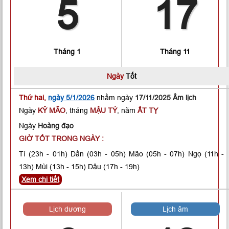
5
17
Tháng 1
Tháng 11
Ngày
Tốt
Thứ hai,
ngày 5/1/2026
nhằm ngày
17/11/2025 Âm lịch
Ngày
KỶ MÃO
, tháng
MẬU TÝ
, năm
ẤT TỴ
Ngày
Hoàng đạo
GIỜ TỐT TRONG NGÀY :
Tí
(23h - 01h)
Dần
(03h - 05h)
Mão
(05h - 07h)
Ngọ
(11h -
13h)
Mùi
(13h - 15h)
Dậu
(17h - 19h)
Xem chi tiết
Lịch dương
Lịch âm