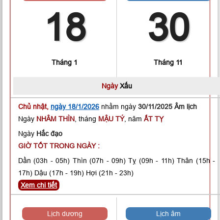
18
30
Tháng 1
Tháng 11
Ngày
Xấu
Chủ nhật,
ngày 18/1/2026
nhằm ngày
30/11/2025 Âm lịch
Ngày
NHÂM THÌN
, tháng
MẬU TÝ
, năm
ẤT TỴ
Ngày
Hắc đạo
GIỜ TỐT TRONG NGÀY :
Dần
(03h - 05h)
Thìn
(07h - 09h)
Tỵ
(09h - 11h)
Thân
(15h -
17h)
Dậu
(17h - 19h)
Hợi
(21h - 23h)
Xem chi tiết
Lịch dương
Lịch âm