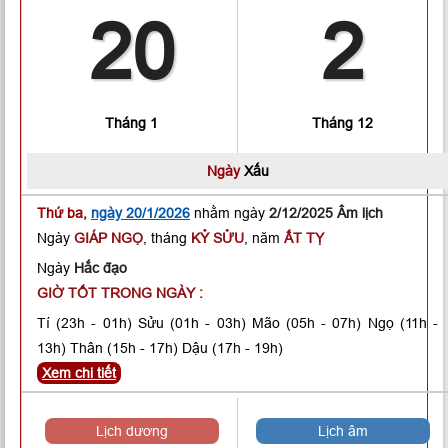
20
2
Tháng 1
Tháng 12
Ngày
Xấu
Thứ ba,
ngày 20/1/2026
nhằm ngày
2/12/2025 Âm lịch
Ngày
GIÁP NGỌ
, tháng
KỶ SỬU
, năm
ẤT TỴ
Ngày
Hắc đạo
GIỜ TỐT TRONG NGÀY :
Tí
(23h - 01h)
Sửu
(01h - 03h)
Mão
(05h - 07h)
Ngọ
(11h -
13h)
Thân
(15h - 17h)
Dậu
(17h - 19h)
Xem chi tiết
Lịch dương
Lịch âm