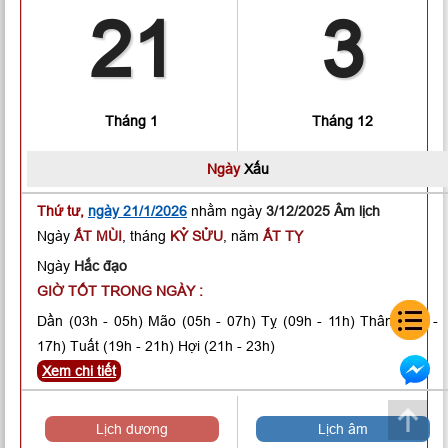
21
3
Tháng 1
Tháng 12
Ngày
Xấu
Thứ tư,
ngày 21/1/2026
nhằm ngày
3/12/2025 Âm lịch
Ngày
ẤT MÙI
, tháng
KỶ SỬU
, năm
ẤT TỴ
Ngày
Hắc đạo
GIỜ TỐT TRONG NGÀY :
Dần
(03h - 05h)
Mão
(05h - 07h)
Tỵ
(09h - 11h)
Thân
(15h -
17h)
Tuất
(19h - 21h)
Hợi
(21h - 23h)
Xem chi tiết
Lịch dương
Lịch âm