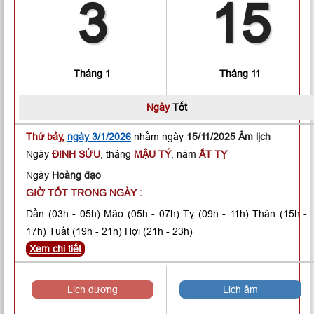
3
15
Tháng 1
Tháng 11
Ngày
Tốt
Thứ bảy,
ngày 3/1/2026
nhằm ngày
15/11/2025 Âm lịch
Ngày
ĐINH SỬU
, tháng
MẬU TÝ
, năm
ẤT TỴ
Ngày
Hoàng đạo
GIỜ TỐT TRONG NGÀY :
Dần
(03h - 05h)
Mão
(05h - 07h)
Tỵ
(09h - 11h)
Thân
(15h -
17h)
Tuất
(19h - 21h)
Hợi
(21h - 23h)
Xem chi tiết
Lịch dương
Lịch âm