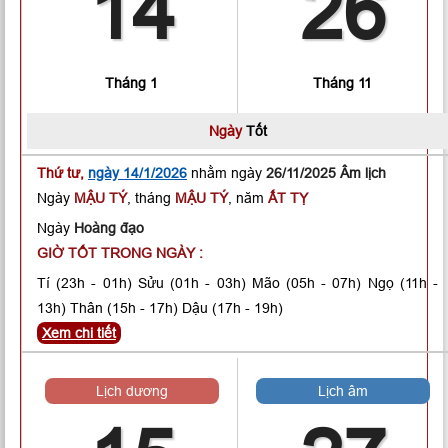
14
26
Tháng 1
Tháng 11
Ngày
Tốt
Thứ tư,
ngày 14/1/2026
nhằm ngày
26/11/2025 Âm lịch
Ngày
MẬU TÝ
, tháng
MẬU TÝ
, năm
ẤT TỴ
Ngày
Hoàng đạo
GIỜ TỐT TRONG NGÀY :
Tí
(23h - 01h)
Sửu
(01h - 03h)
Mão
(05h - 07h)
Ngọ
(11h -
13h)
Thân
(15h - 17h)
Dậu
(17h - 19h)
Xem chi tiết
Lịch dương
Lịch âm