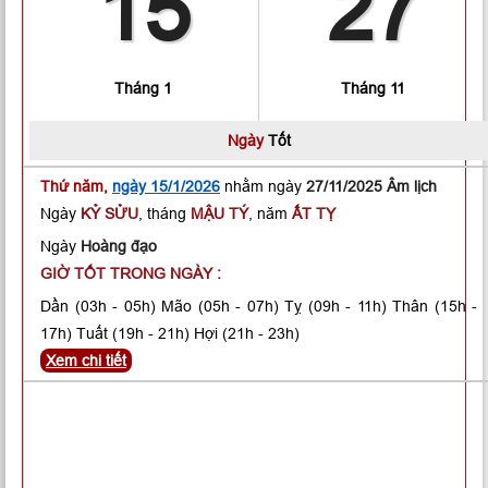
15
27
Tháng 1
Tháng 11
Ngày
Tốt
Thứ năm,
ngày 15/1/2026
nhằm ngày
27/11/2025 Âm lịch
Ngày
KỶ SỬU
, tháng
MẬU TÝ
, năm
ẤT TỴ
Ngày
Hoàng đạo
GIỜ TỐT TRONG NGÀY :
Dần
(03h - 05h)
Mão
(05h - 07h)
Tỵ
(09h - 11h)
Thân
(15h -
17h)
Tuất
(19h - 21h)
Hợi
(21h - 23h)
Xem chi tiết