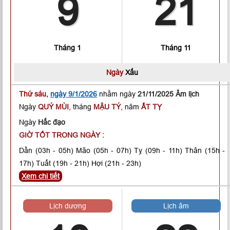
9
21
Tháng 1
Tháng 11
Ngày
Xấu
Thứ sáu,
ngày 9/1/2026
nhằm ngày
21/11/2025 Âm lịch
Ngày
QUÝ MÙI
, tháng
MẬU TÝ
, năm
ẤT TỴ
Ngày
Hắc đạo
GIỜ TỐT TRONG NGÀY :
Dần
(03h - 05h)
Mão
(05h - 07h)
Tỵ
(09h - 11h)
Thân
(15h -
17h)
Tuất
(19h - 21h)
Hợi
(21h - 23h)
Xem chi tiết
Lịch dương
Lịch âm