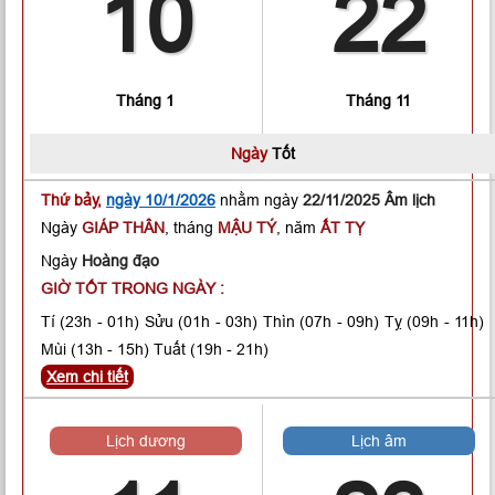
10
22
Tháng 1
Tháng 11
Ngày
Tốt
Thứ bảy,
ngày 10/1/2026
nhằm ngày
22/11/2025 Âm lịch
Ngày
GIÁP THÂN
, tháng
MẬU TÝ
, năm
ẤT TỴ
Ngày
Hoàng đạo
GIỜ TỐT TRONG NGÀY :
Tí
(23h - 01h)
Sửu
(01h - 03h)
Thìn
(07h - 09h)
Tỵ
(09h - 11h)
Mùi
(13h - 15h)
Tuất
(19h - 21h)
Xem chi tiết
Lịch dương
Lịch âm