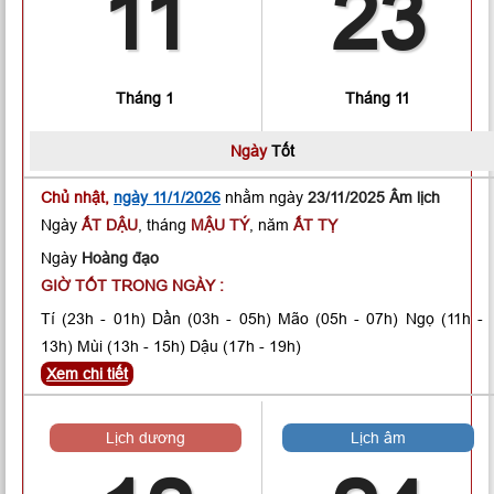
11
23
Tháng 1
Tháng 11
Ngày
Tốt
Chủ nhật,
ngày 11/1/2026
nhằm ngày
23/11/2025 Âm lịch
Ngày
ẤT DẬU
, tháng
MẬU TÝ
, năm
ẤT TỴ
Ngày
Hoàng đạo
GIỜ TỐT TRONG NGÀY :
Tí
(23h - 01h)
Dần
(03h - 05h)
Mão
(05h - 07h)
Ngọ
(11h -
13h)
Mùi
(13h - 15h)
Dậu
(17h - 19h)
Xem chi tiết
Lịch dương
Lịch âm