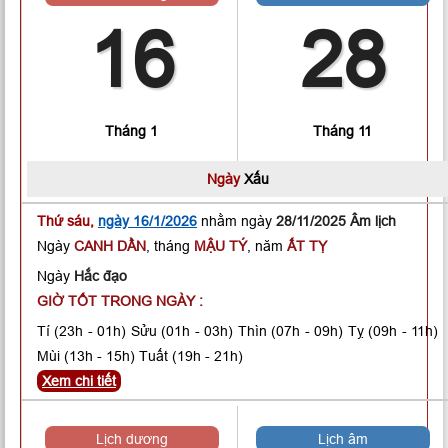
16
28
Tháng 1
Tháng 11
Ngày
Xấu
Thứ sáu,
ngày 16/1/2026
nhằm ngày
28/11/2025 Âm lịch
Ngày
CANH DẦN
, tháng
MẬU TÝ
, năm
ẤT TỴ
Ngày
Hắc đạo
GIỜ TỐT TRONG NGÀY :
Tí
(23h - 01h)
Sửu
(01h - 03h)
Thìn
(07h - 09h)
Tỵ
(09h - 11h)
Mùi
(13h - 15h)
Tuất
(19h - 21h)
Xem chi tiết
Lịch dương
Lịch âm