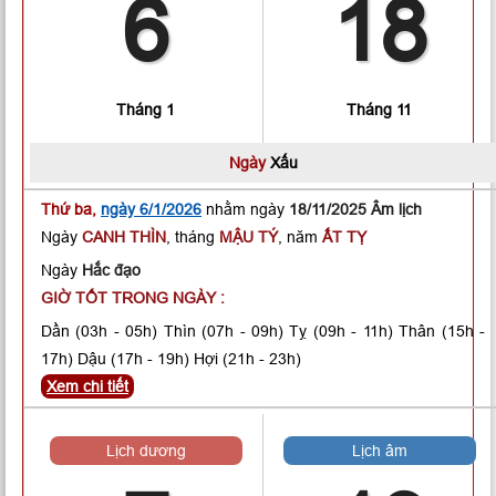
6
18
Tháng 1
Tháng 11
Ngày
Xấu
Thứ ba,
ngày 6/1/2026
nhằm ngày
18/11/2025 Âm lịch
Ngày
CANH THÌN
, tháng
MẬU TÝ
, năm
ẤT TỴ
Ngày
Hắc đạo
GIỜ TỐT TRONG NGÀY :
Dần
(03h - 05h)
Thìn
(07h - 09h)
Tỵ
(09h - 11h)
Thân
(15h -
17h)
Dậu
(17h - 19h)
Hợi
(21h - 23h)
Xem chi tiết
Lịch dương
Lịch âm