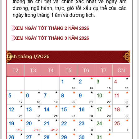
thông tin chi tiết và chính xác nhất về ngày âm
dương, ngũ hành, trực, giờ tốt xấu cụ thể của các
ngày trong tháng 1 âm và dương lịch.
XEM NGÀY TỐT THÁNG 2 NĂM 2026
XEM NGÀY TỐT THÁNG 3 NĂM 2026
Lịch tháng 1/2026
T2
T3
T4
T5
T6
T7
CN
1
2
3
4
13
14
15
16
5
6
7
8
9
10
11
17
18
19
20
21
22
23
12
13
14
15
16
17
18
24
25
26
27
28
29
30
19
20
21
22
23
24
25
1/12
2/12
3/12
4
5
6
7
26
27
28
29
30
31