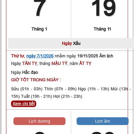
7
19
Tháng 1
Tháng 11
Ngày
Xấu
Thứ tư,
ngày 7/1/2026
nhằm ngày
19/11/2025 Âm lịch
Ngày
TÂN TỴ
, tháng
MẬU TÝ
, năm
ẤT TỴ
Ngày
Hắc đạo
GIỜ TỐT TRONG NGÀY :
Sửu
(01h - 03h)
Thìn
(07h - 09h)
Ngọ
(11h - 13h)
Mùi
(13h -
15h)
Tuất
(19h - 21h)
Hợi
(21h - 23h)
Xem chi tiết
Lịch dương
Lịch âm