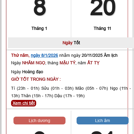
8
20
Tháng 1
Tháng 11
Ngày
Tốt
Thứ năm,
ngày 8/1/2026
nhằm ngày
20/11/2025 Âm lịch
Ngày
NHÂM NGỌ
, tháng
MẬU TÝ
, năm
ẤT TỴ
Ngày
Hoàng đạo
GIỜ TỐT TRONG NGÀY :
Tí
(23h - 01h)
Sửu
(01h - 03h)
Mão
(05h - 07h)
Ngọ
(11h -
13h)
Thân
(15h - 17h)
Dậu
(17h - 19h)
Xem chi tiết
Lịch dương
Lịch âm