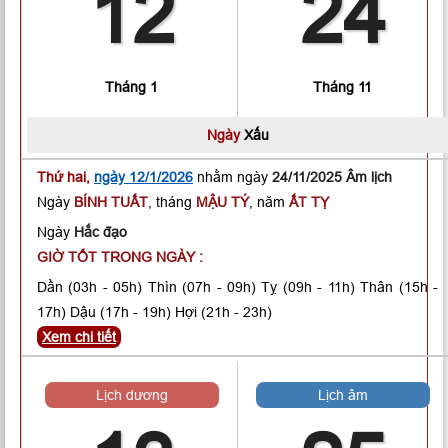
12
24
Tháng 1
Tháng 11
Ngày
Xấu
Thứ hai,
ngày 12/1/2026
nhằm ngày
24/11/2025 Âm lịch
Ngày
BÍNH TUẤT
, tháng
MẬU TÝ
, năm
ẤT TỴ
Ngày
Hắc đạo
GIỜ TỐT TRONG NGÀY :
Dần
(03h - 05h)
Thìn
(07h - 09h)
Tỵ
(09h - 11h)
Thân
(15h -
17h)
Dậu
(17h - 19h)
Hợi
(21h - 23h)
Xem chi tiết
Lịch dương
Lịch âm