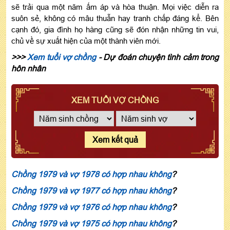
sẽ trải qua một năm ấm áp và hòa thuận. Mọi việc diễn ra
suôn sẻ, không có mâu thuẫn hay tranh chấp đáng kể. Bên
cạnh đó, gia đình họ hàng cũng sẽ đón nhận những tin vui,
chủ về sự xuất hiện của một thành viên mới.
>>>
Xem tuổi vợ chồng
- Dự đoán chuyện tình cảm trong
hôn nhân
XEM TUỔI VỢ CHỒNG
Xem kết quả
Chồng 1979 và vợ 1978 có hợp nhau không
?
Chồng 1979 và vợ 1977 có hợp nhau không
?
Chồng 1979 và vợ 1976 có hợp nhau không
?
Chồng 1979 và vợ 1975 có hợp nhau không
?