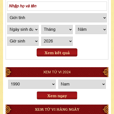
Xem kết quả
XEM TỬ VI 2024
Xem ngay
XEM TỬ VI HÀNG NGÀY