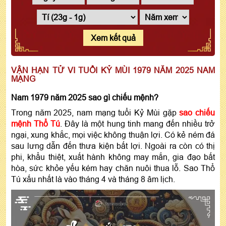
Xem kết quả
VẬN HẠN TỬ VI TUỔI KỶ MÙI 1979 NĂM 2025 NAM
MẠNG
Nam 1979 năm 2025 sao gì chiếu mệnh?
Trong năm 2025, nam mạng tuổi Kỷ Mùi gặp
sao chiếu
mệnh Thổ Tú
. Đây là một hung tinh mang đến nhiều trở
ngại, xung khắc, mọi việc không thuận lợi. Có kẻ ném đá
sau lưng dẫn đến thưa kiện bất lợi. Ngoài ra còn có thị
phi, khẩu thiệt, xuất hành không may mắn, gia đạo bất
hòa, sức khỏe yếu kém hay chăn nuôi thua lỗ. Sao Thổ
Tú xấu nhất là vào tháng 4 và tháng 8 âm lịch.