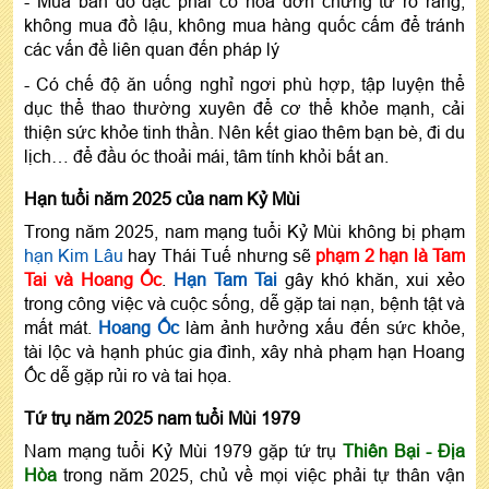
- Mua bán đồ đạc phải có hóa đơn chứng từ rõ ràng,
không mua đồ lậu, không mua hàng quốc cấm để tránh
các vấn đề liên quan đến pháp lý
- Có chế độ ăn uống nghỉ ngơi phù hợp, tập luyện thể
dục thể thao thường xuyên để cơ thể khỏe mạnh, cải
thiện sức khỏe tinh thần. Nên kết giao thêm bạn bè, đi du
lịch… để đầu óc thoải mái, tâm tính khỏi bất an.
Hạn tuổi năm 2025 của nam Kỷ Mùi
Trong năm 2025, nam mạng tuổi Kỷ Mùi không bị phạm
hạn Kim Lâu
hay Thái Tuế nhưng sẽ
phạm 2 hạn là Tam
Tai và Hoang Ốc
.
Hạn Tam Tai
gây khó khăn, xui xẻo
trong công việc và cuộc sống, dễ gặp tai nạn, bệnh tật và
mất mát.
Hoang Ốc
làm ảnh hưởng xấu đến sức khỏe,
tài lộc và hạnh phúc gia đình, xây nhà phạm hạn Hoang
Ốc dễ gặp rủi ro và tai họa.
Tứ trụ năm 2025 nam tuổi Mùi 1979
Nam mạng tuổi Kỷ Mùi 1979 gặp tứ trụ
Thiên Bại - Địa
Hòa
trong năm 2025, chủ về mọi việc phải tự thân vận