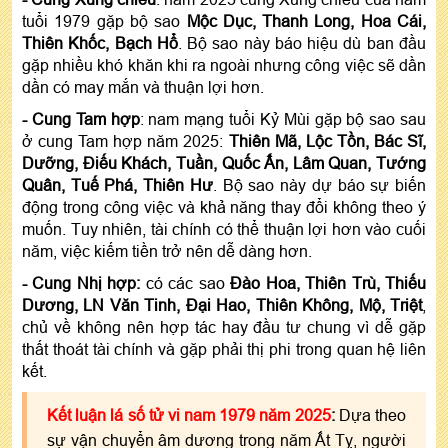
tuổi 1979 gặp bộ sao
Mộc Dục, Thanh Long, Hoa Cái,
Thiên Khốc, Bạch Hổ
. Bộ sao này báo hiệu dù ban đầu
gặp nhiều khó khăn khi ra ngoài nhưng công việc sẽ dần
dần có may mắn và thuận lợi hơn.
- Cung Tam hợp
: nam mạng tuổi Kỷ Mùi gặp bộ sao sau
ở cung Tam hợp năm 2025:
Thiên Mã, Lộc Tồn, Bác Sĩ,
Dưỡng, Điếu Khách, Tuần, Quốc Ấn, Lâm Quan, Tướng
Quân, Tuế Phá, Thiên Hư
. Bộ sao này dự báo sự biến
động trong công việc và khả năng thay đổi không theo ý
muốn. Tuy nhiên, tài chính có thể thuận lợi hơn vào cuối
năm, việc kiếm tiền trở nên dễ dàng hơn.
- Cung Nhị hợp:
có các sao
Đào Hoa, Thiên Trù, Thiếu
Dương, LN Văn Tinh, Đại Hao, Thiên Không, Mộ, Triệt
,
chủ về không nên hợp tác hay đầu tư chung vì dễ gặp
thất thoát tài chính và gặp phải thị phi trong quan hệ liên
kết.
Kết luận lá số tử vi nam 1979 năm 2025
:
Dựa theo
sự vận chuyển âm dương trong năm Ất Tỵ, người