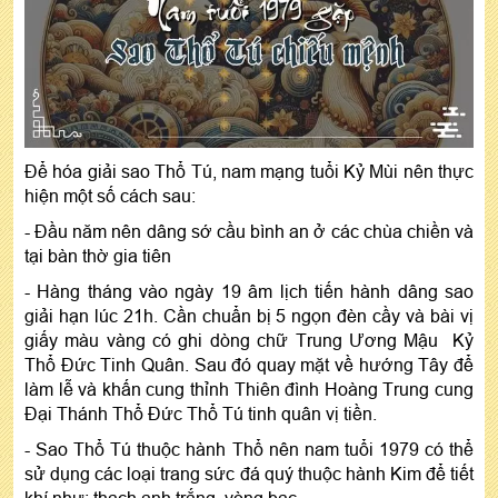
Để hóa giải sao Thổ Tú, nam mạng tuổi Kỷ Mùi nên thực
hiện một số cách sau:
- Đầu năm nên dâng sớ cầu bình an ở các chùa chiền và
tại bàn thờ gia tiên
- Hàng tháng vào ngày 19 âm lịch tiến hành dâng sao
giải hạn lúc 21h. Cần chuẩn bị 5 ngọn đèn cầy và bài vị
giấy màu vàng có ghi dòng chữ Trung Ương Mậu Kỷ
Thổ Đức Tinh Quân. Sau đó quay mặt về hướng Tây để
làm lễ và khấn cung thỉnh Thiên đình Hoàng Trung cung
Đại Thánh Thổ Đức Thổ Tú tinh quân vị tiền.
- Sao Thổ Tú thuộc hành Thổ nên nam tuổi 1979 có thể
sử dụng các loại trang sức đá quý thuộc hành Kim để tiết