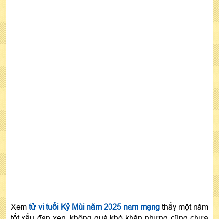
vượng khí
Tìm ngày đẹp, hướng tốt xuất hành đón tài lộc
2025
Nam mạng 1979: Ngày khai trương 2025 nào tốt
nhất?
Nam tuổi Kỷ Mùi 2025: Năm thuận lợi để làm việc
lớn?
Người nam tuổi Kỷ Mùi làm ăn hợp tuổi nào năm
2025?
Gia chủ tuổi 1979 làm nhà năm 2025 được
không?
Năm 2025 nam tuổi Kỷ Mùi có nên mua xe, mua
nhà?
Màu nào giúp nam mạng tuổi 1979 gặp may?
Xem
tử vi tuổi Kỷ Mùi năm 2025 nam mạng
thấy một năm
tốt xấu đan xen, không quá khó khăn nhưng cũng chưa