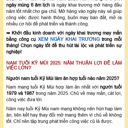
ngày mùng 6 âm lịch
là ngày khai trương mở hàng đầu
năm tốt nhất cho gia chủ. Mở hàng vào ngày này sẽ giúp
công việc được hanh thông, buôn may bán đắt, mở ra
nhiều cơ hội để phát triển và thành công.
➥ Khởi đầu kinh doanh với ngày khai trương may mắn
bằng công cụ
XEM NGÀY KHAI TRƯƠNG
trong mỗi
tháng! Chọn ngày tốt để thu hút tài lộc và phát triển sự
nghiệp!
NAM TUỔI KỶ MÙI 2025: NĂM THUẬN LỢI ĐỂ LÀM
VIỆC LỚN?
Người nam tuổi Kỷ Mùi làm ăn hợp tuổi nào năm 2025?
Nam mạng tuổi Kỷ Mùi hợp làm ăn nhất với
người tuổi
1979 và 1987
trong năm 2025. Chủ về may mắn, cát lợi,
công việc đưa tới.
Năm nay tuổi Kỷ Mùi nam mạng không nên hùn hạp làm
ăn, liên kết hay thay đổi mở mang thêm vì chủ về không
tốt. Chỉ nên tập trung phát triển công việc cũ là được.