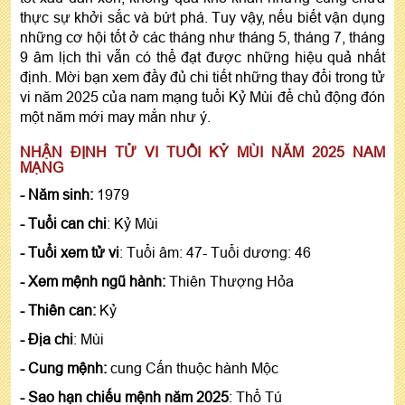
thực sự khởi sắc và bứt phá. Tuy vậy, nếu biết vận dụng
những cơ hội tốt ở các tháng như tháng 5, tháng 7, tháng
9 âm lịch thì vẫn có thể đạt được những hiệu quả nhất
định. Mời bạn xem đầy đủ chi tiết những thay đổi trong tử
vi năm 2025 của nam mạng tuổi Kỷ Mùi để chủ động đón
một năm mới may mắn như ý.
NHẬN ĐỊNH TỬ VI TUỔI KỶ MÙI NĂM 2025 NAM
MẠNG
- Năm sinh:
1979
- Tuổi can chi
: Kỷ Mùi
- Tuổi xem tử vi
: Tuổi âm: 47- Tuổi dương: 46
- Xem mệnh ngũ hành:
Thiên Thượng Hỏa
- Thiên can:
Kỷ
- Địa chi
: Mùi
- Cung mệnh:
cung Cấn thuộc hành Mộc
- Sao hạn chiếu mệnh năm 2025
: Thổ Tú