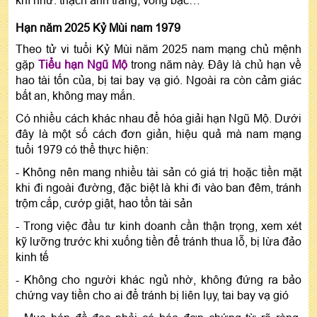
khí như: thạch anh trắng, vòng bạc…
Hạn năm 2025 Kỷ Mùi nam 1979
Theo tử vi tuổi Kỷ Mùi năm 2025 nam mạng chủ mệnh
gặp
Tiểu hạn Ngũ Mộ
trong năm này. Đây là chủ hạn về
hao tài tốn của, bị tai bay vạ gió. Ngoài ra còn cảm giác
bất an, không may mắn.
Có nhiều cách khác nhau để hóa giải hạn Ngũ Mộ. Dưới
đây là một số cách đơn giản, hiệu quả mà nam mạng
tuổi 1979 có thể thực hiện:
- Không nên mang nhiều tài sản có giá trị hoặc tiền mặt
khi đi ngoài đường, đặc biệt là khi đi vào ban đêm, tránh
trộm cắp, cướp giật, hao tổn tài sản
- Trong việc đầu tư kinh doanh cần thận trọng, xem xét
kỹ lưỡng trước khi xuống tiền để tránh thua lỗ, bị lừa đảo
kinh tế
- Không cho người khác ngủ nhờ, không đứng ra bảo
chứng vay tiền cho ai để tránh bị liên lụy, tai bay vạ gió