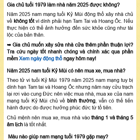
Gia chủ tuổi 1979 làm nhà năm 2025 được không?
Năm 2025 nam mạng tuổi Kỷ Mùi động thổ xây nhà chủ
về
không tốt
vì dính phải hạn Tam Tai và Hoang Ốc. Nếu
thực hiện có thể ảnh hưởng đến sức khỏe cũng như tài
lộc của bản thân.
➥ Gia chủ muốn xây sửa nhà cửa thêm phần thuận lợi?
Tra cứu ngày tốt nhanh chóng và chính xác qua phần
mềm
Xem ngày động thổ
ngay hôm nay!
Năm 2025 nam tuổi Kỷ Mùi có nên mua xe, mua nhà?
Theo tử vi tuổi Kỷ Mùi 1979 năm 2025 nam mạng tuy bị
dính hạn Tam tai và Hoang Ốc nhưng năm nay cửu trạch
lại rơi vào cung Đức nên việc mua nhà, mua xe của nam
mạng tuổi Kỷ Mùi chủ về
bình thường
, vẫn có thể tiến
hành được do được hưởng phúc đức từ tổ tiên.
Chủ mệnh nên mua xe, mua nhà vào
tháng 1 và tháng 5
âm lịch
là tốt nhất.
Màu nào giúp nam mạng tuổi 1979 gặp may?