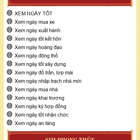
XEM NGÀY TỐT
Xem ngày mua xe
Xem ngày xuất hành
Xem ngày tốt kết hôn
Xem ngày hoàng đạo
Xem ngày động thổ
Xem ngày tốt xây dựng
Xem ngày đổ trần, lợp mái
Xem ngày nhập trạch nhà mới
Xem ngày mua nhà
Xem ngày khai trương
Xem ngày ký hợp đồng
Xem ngày tốt nhận chức
Xem ngày an táng
SIM PHONG THỦY