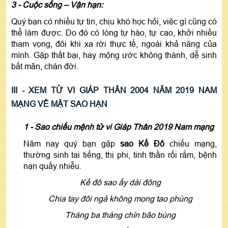
3 -
Cuộc sống – Vận hạn:
Quý bạn có nhiều tự tin, chịu khó học hỏi, việc gì cũng có
thể làm được. Do đó có lòng tự hào, tự cao, khởi nhiều
tham vọng, đôi khi xa rời thực tế, ngoài khả năng của
mình. Gặp thất bại, hay mộng ước không thành, dễ sinh
bất mãn, chán đời.
III - XEM TỬ VI GIÁP THÂN 2004 NĂM 2019 NAM
MẠNG VỀ MẶT SAO HẠN
1 - Sao chiếu mệnh tử vi Giáp Thân 2019 Nam mạng
Năm nay quý bạn gặp
sao Kế Đô
chiếu mạng,
thường sinh tai tiếng, thị phi, tinh thần rối rắm, bệnh
nạn quấy nhiễu.
Kế đô sao ấy dài đông
Chia tay đôi ngả không mong tao phùng
Tháng ba tháng chín bão bùng