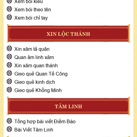
Xem bói kiều
Xem bói theo tên
Xem bói chỉ tay
XIN LỘC THÁNH
Xin xăm tả quân
Quan âm linh xâm
Xin xăm quan thánh
Gieo quẻ Quan Tế Công
Gieo quẻ kinh dịch
Gieo quẻ Khổng Minh
TÂM LINH
Tổng hợp bài viết Điềm Báo
Bài Viết Tâm Linh