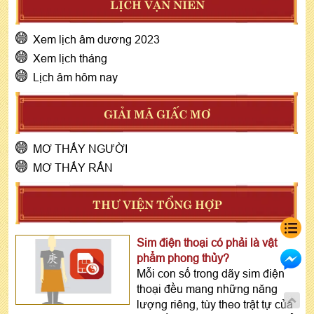
LỊCH VẠN NIÊN
Xem lịch âm dương 2023
Xem lịch tháng
Lịch âm hôm nay
GIẢI MÃ GIẤC MƠ
MƠ THẤY NGƯỜI
MƠ THẤY RẮN
THƯ VIỆN TỔNG HỢP
Sim điện thoại có phải là vật
phẩm phong thủy?
Mỗi con số trong dãy sim điện
thoại đều mang những năng
lượng riêng, tùy theo trật tự của