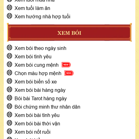
Xem tuổi làm ăn
Xem hướng nhà hợp tuổi
XEM BÓI
Xem bói theo ngày sinh
Xem bói tình yêu
Xem bói cung mệnh
Chọn màu hợp mệnh
Xem bói biển số xe
Xem bói bài hàng ngày
Bói bài Tarot hàng ngày
Bói chứng minh thư nhân dân
Xem bói bài tình yêu
Xem bói bài thời vận
Xem bói nốt ruồi