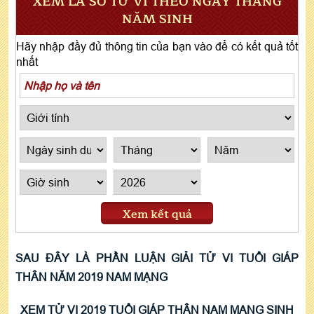
XEM LÁ SỐ TỬ VI THEO NGÀY THÁNG
NĂM SINH
Hãy nhập đầy đủ thông tin của bạn vào để có kết quả tốt
nhất
Xem kết quả
SAU ĐÂY LÀ PHẦN LUẬN GIẢI TỬ VI TUỔI GIÁP
THÂN NĂM 2019 NAM MẠNG
XEM TỬ VI 2019 TUỔI GIÁP THÂN NAM MẠNG SINH