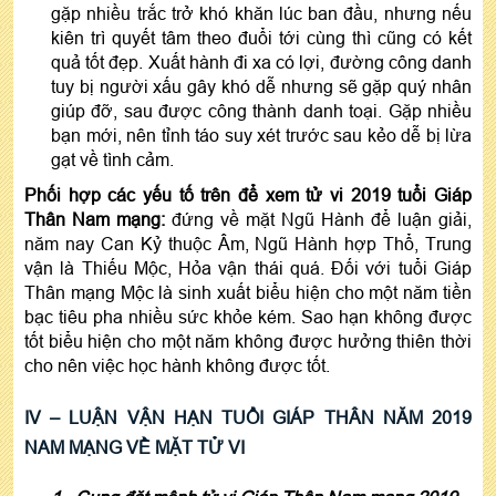
gặp nhiều trắc trở khó khăn lúc ban đầu, nhưng nếu
kiên trì quyết tâm theo đuổi tới cùng thì cũng có kết
quả tốt đẹp. Xuất hành đi xa có lợi, đường công danh
tuy bị người xấu gây khó dễ nhưng sẽ gặp quý nhân
giúp đỡ, sau được công thành danh toại. Gặp nhiều
bạn mới, nên tỉnh táo suy xét trước sau kẻo dễ bị lừa
gạt về tình cảm.
Phối hợp các yếu tố trên để xem tử vi 2019 tuổi Giáp
Thân Nam mạng:
đứng về mặt Ngũ Hành để luận giải,
năm nay Can Kỷ thuộc Âm, Ngũ Hành hợp Thổ, Trung
vận là Thiếu Mộc, Hỏa vận thái quá. Đối với tuổi Giáp
Thân mạng Mộc là sinh xuất biểu hiện cho một năm tiền
bạc tiêu pha nhiều sức khỏe kém. Sao hạn không được
tốt biểu hiện cho một năm không được hưởng thiên thời
cho nên việc học hành không được tốt.
IV – LUẬN VẬN HẠN TUỔI GIÁP THÂN NĂM 2019
NAM MẠNG VỀ MẶT TỬ VI