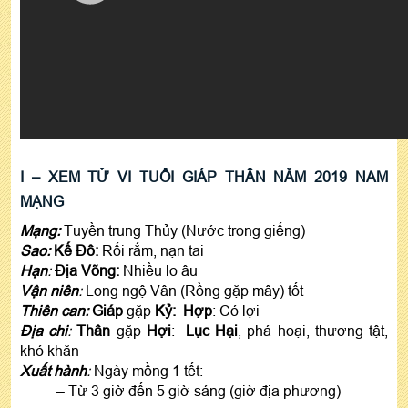
I – XEM TỬ VI TUỔI GIÁP THÂN NĂM 2019 NAM
MẠNG
Mạng:
Tuyền trung Thủy (Nước trong giếng)
Sao:
Kế Đô:
Rối rắm, nạn tai
Hạn
:
Địa Võng:
Nhiều lo âu
Vận niên
:
Long ngộ Vân (Rồng gặp mây) tốt
Thiên can:
Giáp
gặp
Kỷ:
Hợp
: Có lợi
Địa chi
:
Thân
gặp
Hợi
:
Lục Hại
, phá hoại, thương tật,
khó khăn
Xuất hành
:
Ngày mồng 1 tết:
– Từ 3 giờ đến 5 giờ sáng (giờ địa phương)