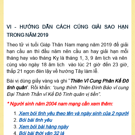
VI - HƯỚNG DẪN CÁCH CÚNG GIẢI SAO HẠN
TRONG NĂM 2019
Theo tử vi tuổi Giáp Thân Nam mạng năm 2019 để giải
hạn cầu an thì đầu năm nên cầu an hay giải hạn mỗi
tháng hay vào tháng Kỵ là tháng 1, 3, 9 âm lịch và nên
cúng vào ngày 18 âm lịch vào lúc 21 giờ đến 23 giờ,
thắp 21 ngọn đèn lậy về hướng Tây làm lễ.
Bài vị dùng giấy vàng và ghi “
Thiên Vỉ Cung Phân Kế Đô
tinh quân
”. Rồi khấn:
“
cung thỉnh Thiên Đình Bảo vĩ cung
Đại Thánh Thần vĩ Kế Đô Tinh quân vị tiền
”
.
* Người sinh năm 2004 nam mạng cần xem thêm:
Xem bói tình yêu theo tên và ngày sinh của 2 người
Bói bài tình yêu
Xem bói bài hàng ngày
Bói bài thời vận 32 lá