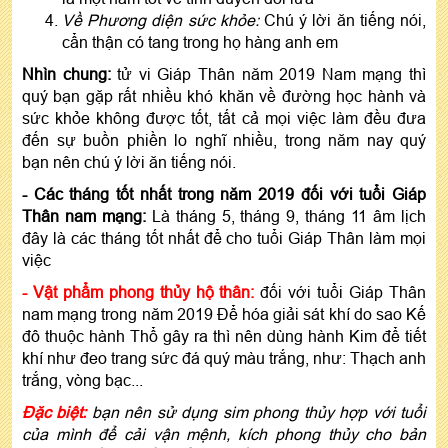
Về Phương diện sức khỏe:
Chú ý lời ăn tiếng nói,
cẩn thận có tang trong họ hàng anh em
Nhìn chung
:
tử vi Giáp Thân năm 2019 Nam mạng thì
quý bạn gặp rất nhiều khó khăn về đường học hành và
sức khỏe không được tốt, tất cả mọi việc làm đều đưa
đến sự buồn phiền lo nghĩ nhiều, trong năm nay quý
bạn nên chú ý lời ăn tiếng nói.
-
Các tháng tốt nhất trong năm 2019 đối với tuổi Giáp
Thân nam mạng:
Là tháng 5, tháng 9, tháng 11 âm lịch
đây là các tháng tốt nhất để cho tuổi Giáp Thân làm mọi
việc
-
Vật phẩm phong thủy hộ thân
:
đối với tuổi Giáp Thân
nam mạng trong năm 2019 Để hóa giải sát khí do sao Kế
đô thuộc hành Thổ gây ra thì nên dùng hành Kim để tiết
khí như đeo trang sức đá quý màu trắng, như: Thạch anh
trắng, vòng bạc...
Đặc biệt:
bạn nên sử dụng sim phong thủy hợp với tuổi
của mình để cải vận mệnh, kích phong thủy cho bản