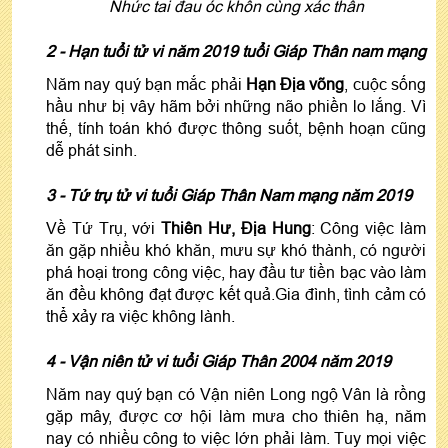
Nhức tai đau óc khốn cùng xác thân
2 - Hạn tuổi tử vi năm 2019 tuổi Giáp Thân nam mạng
Năm nay quý bạn mắc phải
Hạn Địa võng
, cuộc sống
hầu như bị vây hãm bởi những não phiền lo lắng. Vì
thế, tính toán khó được thông suốt, bệnh hoạn cũng
dễ phát sinh.
3 - Tứ trụ tử vi tuổi Giáp Thân Nam mạng năm 2019
Về Tứ Trụ, với
Thiên Hư, Địa Hung
: Công việc làm
ăn gặp nhiều khó khăn, mưu sự khó thành, có người
phá hoại trong công việc, hay đầu tư tiền bạc vào làm
ăn đều không đạt được kết quả.Gia đình, tình cảm có
thể xảy ra việc không lành.
4 - Vận niên tử vi tuổi Giáp Thân 2004 năm 2019
Năm nay quý bạn có Vận niên Long ngộ Vân là rồng
gặp mây, được cơ hội làm mưa cho thiên hạ, năm
nay có nhiều công to việc lớn phải làm. Tuy mọi việc