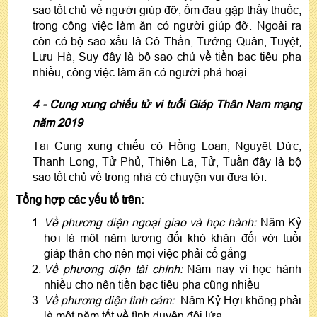
sao tốt chủ về người giúp đỡ, ốm đau gặp thầy thuốc,
trong công việc làm ăn có người giúp đỡ. Ngoài ra
còn có bộ sao xấu là Cô Thần, Tướng Quân, Tuyệt,
Lưu Hà, Suy đây là bộ sao chủ về tiền bạc tiêu pha
nhiều, công việc làm ăn có người phá hoại.
4 - Cung xung chiếu tử vi tuổi Giáp Thân Nam mạng
năm 2019
Tại Cung xung chiếu có Hồng Loan, Nguyệt Đức,
Thanh Long, Tử Phủ, Thiên La, Tử, Tuần đây là bộ
sao tốt chủ về trong nhà có chuyện vui đưa tới.
Tổng hợp các yếu tố trên:
Về phương diện ngoại giao và học hành:
Năm Kỷ
hợi là một năm tương đối khó khăn đối với tuổi
giáp thân cho nên mọi việc phải cố gắng
Về phương diện tài chính:
Năm nay vì học hành
nhiều cho nên tiền bạc tiêu pha cũng nhiều
Về phương diện tình cảm:
Năm Kỷ Hợi không phải
là một năm tốt về tình duyên đôi lứa