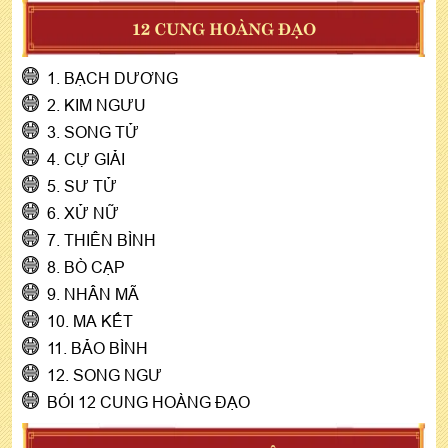
12 CUNG HOÀNG ĐẠO
1. BẠCH DƯƠNG
2. KIM NGƯU
3. SONG TỬ
4. CỰ GIẢI
5. SƯ TỬ
6. XỬ NỮ
7. THIÊN BÌNH
8. BÒ CẠP
9. NHÂN MÃ
10. MA KẾT
11. BẢO BÌNH
12. SONG NGƯ
BÓI 12 CUNG HOÀNG ĐẠO