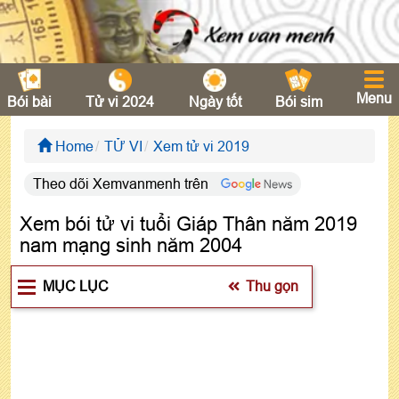
Menu
Bói bài
Tử vi 2024
Ngày tốt
Bói sim
Home
TỬ VI
Xem tử vi 2019
Theo dõi Xemvanmenh trên
Xem bói tử vi tuổi Giáp Thân năm 2019
nam mạng sinh năm 2004
MỤC LỤC
Thu gọn