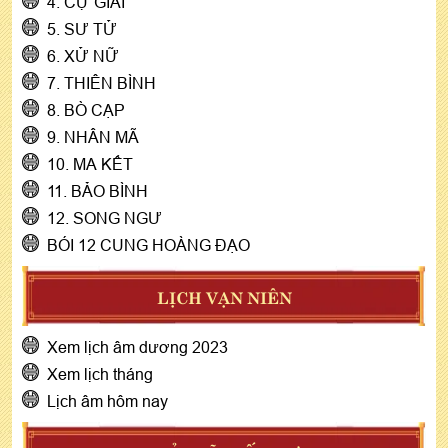
4. CỰ GIẢI
5. SƯ TỬ
6. XỬ NỮ
7. THIÊN BÌNH
8. BÒ CẠP
9. NHÂN MÃ
10. MA KẾT
11. BẢO BÌNH
12. SONG NGƯ
BÓI 12 CUNG HOÀNG ĐẠO
LỊCH VẠN NIÊN
Xem lịch âm dương 2023
Xem lịch tháng
Lịch âm hôm nay