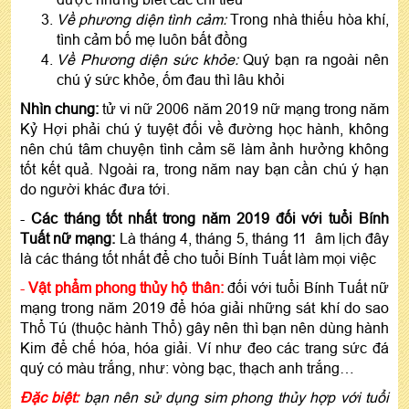
Về phương diện tình cảm:
Trong nhà thiếu hòa khí,
tình cảm bố mẹ luôn bất đồng
Về Phương diện sức khỏe:
Quý bạn ra ngoài nên
chú ý sức khỏe, ốm đau thì lâu khỏi
Nhìn chung:
tử vi nữ 2006 năm 2019 nữ mạng trong năm
Kỷ Hợi phải chú ý tuyệt đối về đường học hành, không
nên chú tâm chuyện tình cảm sẽ làm ảnh hưởng không
tốt kết quả. Ngoài ra, trong năm nay bạn cần chú ý hạn
do người khác đưa tới.
-
Các tháng tốt nhất trong năm 2019 đối với tuổi Bính
Tuất nữ mạng:
Là tháng 4, tháng 5, tháng 11 âm lịch đây
là các tháng tốt nhất để cho tuổi Bính Tuất làm mọi việc
-
Vật phẩm phong thủy hộ thân
:
đối với tuổi Bính Tuất nữ
mạng trong năm 2019 để hóa giải những sát khí do sao
Thổ Tú (thuộc hành Thổ) gây nên thì bạn nên dùng hành
Kim để chế hóa, hóa giải. Ví như đeo các trang sức đá
quý có màu trắng, như: vòng bạc, thạch anh trắng…
Đặc biệt:
bạn nên sử dụng sim phong thủy hợp với tuổi