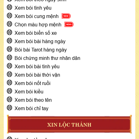
Xem bói tình yêu
Xem bói cung mệnh
Chọn màu hợp mệnh
Xem bói biển số xe
Xem bói bài hàng ngày
Bói bài Tarot hàng ngày
Bói chứng minh thư nhân dân
Xem bói bài tình yêu
Xem bói bài thời vận
Xem bói nốt ruồi
Xem bói kiều
Xem bói theo tên
Xem bói chỉ tay
XIN LỘC THÁNH