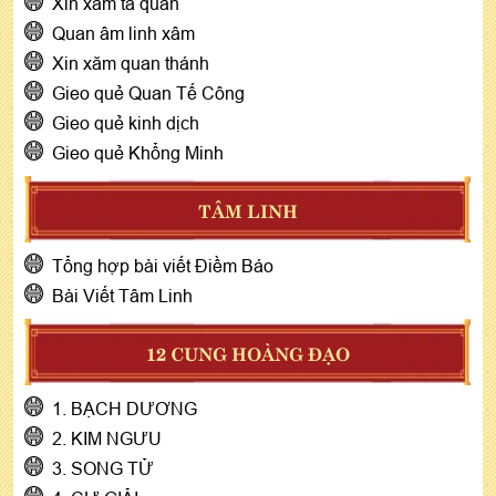
Xin xăm tả quân
Quan âm linh xâm
Xin xăm quan thánh
Gieo quẻ Quan Tế Công
Gieo quẻ kinh dịch
Gieo quẻ Khổng Minh
TÂM LINH
Tổng hợp bài viết Điềm Báo
Bài Viết Tâm Linh
12 CUNG HOÀNG ĐẠO
1. BẠCH DƯƠNG
2. KIM NGƯU
3. SONG TỬ