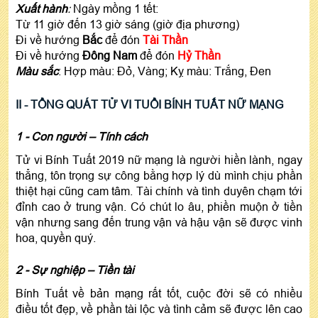
Xuất hành
:
Ngày mồng 1 tết:
Từ 11 giờ đến 13 giờ sáng (giờ địa phương)
Đi về hướng
Bắc
để đón
Tài Thần
Đi về hướng
Đông Nam
để đón
Hỷ Thần
Màu sắc
: Hợp màu: Đỏ, Vàng; Kỵ màu: Trắng, Đen
II - TỔNG
Q
UÁT TỬ VI TUỔI
BÍNH TUẤT NỮ MẠNG
1 - Con người – Tính cách
Tử vi Bính Tuất 2019 nữ mạng là người hiền lành, ngay
thẳng, tôn trọng sự công bằng hợp lý dù mình chịu phần
thiệt hại cũng cam tâm. Tài chính và tình duyên chạm tới
đỉnh cao ở trung vận. Có chút lo âu, phiền muộn ở tiền
vận nhưng sang đến trung vận và hậu vận sẽ được vinh
hoa, quyền quý.
2 - Sự nghiệp – Tiền tài
Bính Tuất về bản mạng rất tốt, cuộc đời sẽ có nhiều
điều tốt đẹp, về phần tài lộc và tình cảm sẽ được lên cao