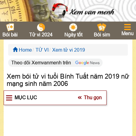
Menu
Bói bài
Tử vi 2024
Ngày tốt
Bói sim
Home
TỬ VI
Xem tử vi 2019
Theo dõi Xemvanmenh trên
Xem bói tử vi tuổi Bính Tuất năm 2019 nữ
mạng sinh năm 2006
MỤC LỤC
Thu gọn