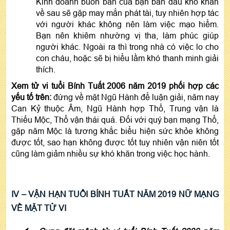
Kinh doanh buôn bán của bạn ban đầu khó khăn
về sau sẽ gặp may mắn phát tài, tuy nhiên hợp tác
với người khác không nên làm việc mạo hiểm.
Bạn nên khiêm nhường vị tha, làm phúc giúp
người khác. Ngoài ra thì trong nhà có việc lo cho
con cháu, hoặc sẽ bị hiểu lầm khó thanh minh giải
thích.
Xem tử vi tuổi Bính Tuất 2006 năm 2019 phối hợp các
yếu tố trên:
đứng về mặt Ngũ Hành để luận giải, năm nay
Can Kỷ thuộc Âm, Ngũ Hành hợp Thổ, Trung vận là
Thiếu Mộc, Thổ vận thái quá. Đối với quý bạn mạng Thổ,
gặp năm Mộc là tương khắc biểu hiện sức khỏe không
được tốt, sao hạn không được tốt tuy nhiên vận niên tốt
cũng làm giảm nhiều sự khó khăn trong việc học hành.
IV – VẬN HẠN TUỔI BÍNH TUẤT NĂM 2019 NỮ MẠNG
VỀ MẶT TỬ VI