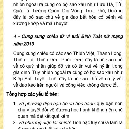
nhiên ngoài ra cũng có bộ sao xấu như Lưu Hà, Tử,
Quả Tú, Tướng Quân, Địa Võng, Trực Phù, Dưỡng
đây là bộ sao chủ về gia đạo bất hòa có bệnh và
xương khớp và máu huyết.
4 - Cung xung chiếu tử vi tuổi Bính Tuất nữ mạng
năm 2019
Cung xung chiếu có các sao Thiên Việt, Thanh Long,
Thiên Trù, Thiên Đức, Phúc Đức, đây là bộ sao chủ
về có quý nhân giúp đỡ và có tin vui về hỷ tín trong
gia đình. Tuy nhiên ngoài ra cũng có bộ sao xấu như
Kiếp Sát, Tuyệt, Triệt đây là bộ sao chủ về có tỳ vết
về dao kéo trên người và công việc không được tốt.
Tổng hợp các yếu tố trên:
Về phương diện bạn bè và học hành:
quý bạn nên
chú ý tuyệt đối về đường học hành không nên chủ
quan mà đạt kết quả kém
Về phương diện tài chính
: Tiền bạc tuy chưa làm ra
được nhưng biết các chi tiêu