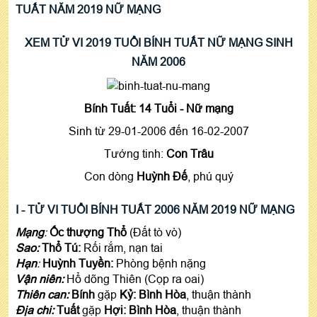
TUẤT NĂM 2019 NỮ MẠNG
XEM TỬ VI 2019 TUỔI BÍNH TUẤT NỮ MẠNG SINH
NĂM 2006
Bính Tuất: 14 Tuổi - Nữ mạng
Sinh từ 29-01-2006 đến 16-02-2007
Tướng tinh:
Con Trâu
Con dòng
Huỳnh Đế
, phú quý
I - TỬ VI TUỔI BÍNH TUẤT 2006 NĂM 2019 NỮ MẠNG
Mạng
:
Ốc thượng Thổ
(Đất tò vò)
Sao:
Thổ Tú:
Rối rắm, nạn tai
Hạn
:
Huỳnh Tuyền:
Phòng bệnh nặng
Vận niên:
Hổ dõng Thiên (Cọp ra oai)
Thiên can:
Bính
gặp
Kỷ:
Bình Hòa
, thuận thành
Địa chi:
Tuất
gặp
Hợi: Bình Hòa
, thuận thành