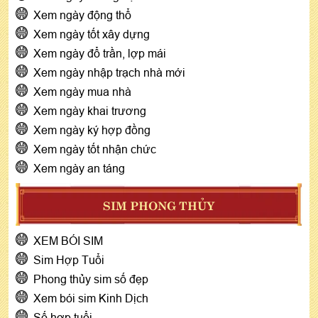
Xem ngày động thổ
Xem ngày tốt xây dựng
Xem ngày đổ trần, lợp mái
Xem ngày nhập trạch nhà mới
Xem ngày mua nhà
Xem ngày khai trương
Xem ngày ký hợp đồng
Xem ngày tốt nhận chức
Xem ngày an táng
SIM PHONG THỦY
XEM BÓI SIM
Sim Hợp Tuổi
Phong thủy sim số đẹp
Xem bói sim Kinh Dịch
Số hợp tuổi