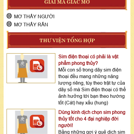
GIẢI MÃ GIẤC MƠ
MƠ THẤY NGƯỜI
MƠ THẤY RẮN
THƯ VIỆN TỔNG HỢP
Sim điện thoại có phải là vật
phẩm phong thủy?
Mỗi con số trong dãy sim điện
thoại đều mang những năng
lượng riêng, tùy theo trật tự của
dãy số mà Sim điện thoại có thể
ảnh hưởng tới bạn theo hướng
tốt (Cát) hay xấu (hung)
Dùng kinh dịch chọn sim phong
thủy tốt cho 4 đại nghiệp đời
người!
Bằng những gợi ý quẻ dịch sim