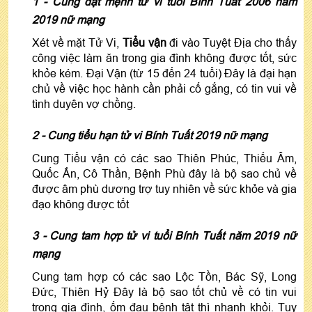
1 - Cung đặt mệnh tử vi tuổi Bính Tuất 2006 năm
2019 nữ mạng
Xét về mặt Tử Vi,
Tiểu vận
đi vào Tuyệt Địa cho thấy
công việc làm ăn trong gia đình không được tốt, sức
khỏe kém. Đại Vận (từ 15 đến 24 tuổi) Đây là đại hạn
chủ về việc học hành cần phải cố gắng, có tin vui về
tình duyên vợ chồng.
2 - Cung tiểu hạn tử vi Bính Tuất 2019 nữ mạng
Cung Tiểu vận có các sao Thiên Phúc, Thiếu Âm,
Quốc Ấn, Cô Thần, Bệnh Phù đây là bộ sao chủ về
được âm phù dương trợ tuy nhiên về sức khỏe và gia
đạo không được tốt
3 - Cung tam hợp tử vi tuổi Bính Tuất năm 2019 nữ
mạng
Cung tam hợp có các sao Lộc Tồn, Bác Sỹ, Long
Đức, Thiên Hỷ Đây là bộ sao tốt chủ về có tin vui
trong gia đình, ốm đau bệnh tật thì nhanh khỏi. Tuy