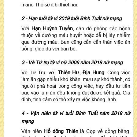
mạng Thổ sẽ ít bị thiệt hại.
2 - Hạn tuổi tử vi 2019 tuổi Bính Tuất nữ mạng
Với
Hạn Huỳnh Tuyền
, cần đề phòng các bệnh
thuộc về đường máu huyết hoặc dễ bị lây nhiễm
qua đường máu. Bạn cũng cần cẩn thận việc ăn
uống, giao du với bạn bè.
3 - Về Tứ trụ tử vi nữ 2006 năm 2019 nữ mạng
Về Tứ Trụ, với
Thiên Hư, Địa Hung
: Công việc
làm ăn gặp nhiều khó khăn, mưu sự khó thành, có
người phá hoại trong công việc, hay đầu tư tiền
bạc vào làm ăn đều không đạt được kết quả. Gia
đình, tình cảm có thể xảy ra việc không lành.
4 - Vận niên tử vi tuổi Bính Tuất năm 2019 nữ
mạng
Vận niên
Hổ dõng Thiên
là Cọp về đồng bằng.