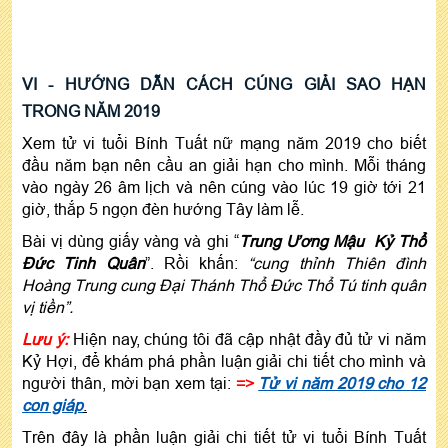
VI - HƯỚNG DẪN CÁCH CÚNG GIẢI SAO HẠN
TRONG NĂM 2019
Xem tử vi tuổi Bính Tuất nữ mạng năm 2019 cho biết
đầu năm bạn nên cầu an giải hạn cho mình. Mỗi tháng
vào ngày 26 âm lịch và nên cúng vào lúc 19 giờ tới 21
giờ, thắp 5 ngọn đèn hướng Tây làm lễ.
Bài vị dùng giấy vàng và ghi “
Trung Ương Mậu Kỷ Thổ
Đức Tinh Quân
”. Rồi khấn:
“
cung thỉnh Thiên đình
Hoàng Trung cung Đại Thánh Thổ Đức Thổ Tú tinh quân
vị tiền
”.
Lưu ý:
Hiện nay, chúng tôi đã cập nhật đầy đủ tử vi năm
Kỷ Hợi, để khám phá phần luận giải chi tiết cho mình và
người thân, mời bạn xem tại:
=>
Tử vi năm 2019 cho 12
con giáp
.
Trên đây là phần luận giải chi tiết tử vi tuổi Bính Tuất