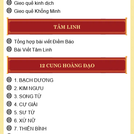
Gieo quẻ kinh dịch
Gieo quẻ Khổng Minh
TÂM LINH
Tổng hợp bài viết Điềm Báo
Bài Viết Tâm Linh
12 CUNG HOÀNG ĐẠO
1. BẠCH DƯƠNG
2. KIM NGƯU
3. SONG TỬ
4. CỰ GIẢI
5. SƯ TỬ
6. XỬ NỮ
7. THIÊN BÌNH