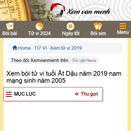
Menu
Bói bài
Tử vi 2024
Ngày tốt
Bói sim
Home
TỬ VI
Xem tử vi 2019
Theo dõi Xemvanmenh trên
Xem bói tử vi tuổi Ất Dậu năm 2019 nam
mạng sinh năm 2005
MỤC LỤC
Thu gọn