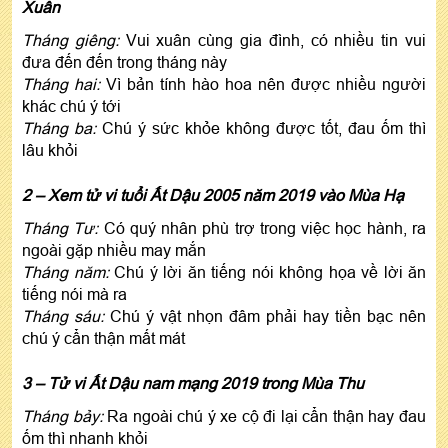
Xuân
Tháng giêng:
Vui xuân cùng gia đình, có nhiều tin vui
đưa đến đến trong tháng này
Tháng hai:
Vì bản tính hào hoa nên được nhiều người
khác chú ý tới
Tháng ba:
Chú ý sức khỏe không được tốt, đau ốm thì
lâu khỏi
2
–
Xem tử vi tuổi Ất Dậu 2005 năm 2019
vào Mùa Hạ
Tháng Tư:
Có quý nhân phù trợ trong việc học hành, ra
ngoài gặp nhiều may mắn
Tháng năm:
Chú ý lời ăn tiếng nói không họa về lời ăn
tiếng nói mà ra
Tháng sáu:
Chú ý vật nhọn đâm phải hay tiền bạc nên
chú ý cẩn thận mất mát
3 – Tử vi Ất Dậu nam mạng 2019 trong Mùa Thu
Tháng bảy:
Ra ngoài chú ý xe cộ đi lại cẩn thận hay đau
ốm thì nhanh khỏi