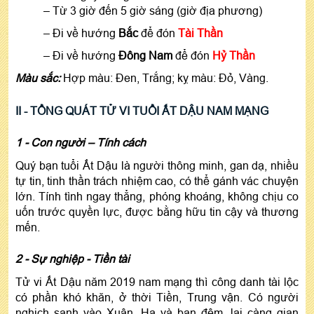
– Từ 3 giờ đến 5 giờ sáng (giờ địa phương)
– Đi về hướng
Bắc
để đón
Tài Thần
– Đi về hướng
Đông Nam
để đón
Hỷ Thần
Màu sắc:
Hợp màu: Đen, Trắng; kỵ màu: Đỏ, Vàng.
II - TỔNG
QUÁT TỬ VI TUỔI ẤT DẬU NAM MẠNG
1 - Con người – Tính cách
Quý bạn tuổi Ất Dậu là người thông minh, gan dạ, nhiều
tự tin, tinh thần trách nhiệm cao, có thể gánh vác chuyện
lớn. Tính tình ngay thẳng, phóng khoáng, không chịu co
uốn trước quyền lực, được bằng hữu tin cậy và thương
mến.
2 - Sự nghiệp - Tiền tài
Tử vi Ất Dậu năm 2019 nam mạng thì công danh tài lộc
có phần khó khăn, ở thời Tiền, Trung vận. Có người
nghịch sanh vào Xuân, Hạ và ban đêm, lại càng gian