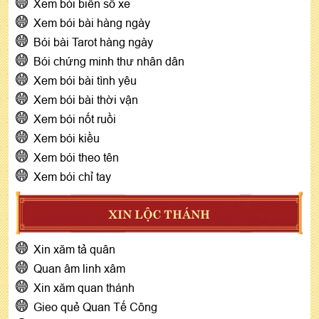
Xem bói biển số xe
Xem bói bài hàng ngày
Bói bài Tarot hàng ngày
Bói chứng minh thư nhân dân
Xem bói bài tình yêu
Xem bói bài thời vận
Xem bói nốt ruồi
Xem bói kiều
Xem bói theo tên
Xem bói chỉ tay
XIN LỘC THÁNH
Xin xăm tả quân
Quan âm linh xâm
Xin xăm quan thánh
Gieo quẻ Quan Tế Công