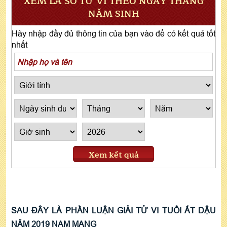
XEM LÁ SỐ TỬ VI THEO NGÀY THÁNG
NĂM SINH
Hãy nhập đầy đủ thông tin của bạn vào để có kết quả tốt
nhất
Xem kết quả
SAU ĐÂY LÀ PHẦN LUẬN GIẢI TỬ VI TUỔI ẤT DẬU
NĂM 2019 NAM MẠNG