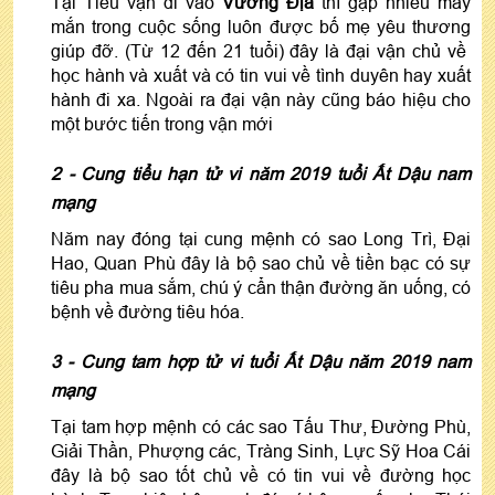
Tại Tiểu vận đi vào
Vương Địa
thì gặp nhiều may
mắn trong cuộc sống luôn được bố mẹ yêu thương
giúp đỡ. (Từ 12 đến 21 tuổi) đây là đại vận chủ về
học hành và xuất và có tin vui về tình duyên hay xuất
hành đi xa. Ngoài ra đại vận này cũng báo hiệu cho
một bước tiến trong vận mới
2 - C
ung tiểu hạn
tử vi năm 2019 tuổi Ất Dậu nam
mạng
Năm nay đóng tại cung mệnh có sao Long Trì, Đại
Hao, Quan Phù đây là bộ sao chủ về tiền bạc có sự
tiêu pha mua sắm, chú ý cẩn thận đường ăn uống, có
bệnh về đường tiêu hóa.
3 - Cung
tam hợp
tử vi tuổi Ất Dậu năm 2019 nam
mạng
Tại tam hợp mệnh có các sao Tấu Thư, Đường Phù,
Giải Thần, Phượng các, Tràng Sinh, Lực Sỹ Hoa Cái
đây là bộ sao tốt chủ về có tin vui về đường học