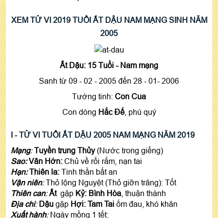
XEM TỬ VI 2019 TUỔI ẤT DẬU NAM MẠNG SINH NĂM
2005
Ất Dậu: 15 Tuổi - Nam mạng
Sanh từ 09 - 02 - 2005 đến 28 - 01- 2006
Tướng tinh:
Con Cua
Con dòng
Hắc Đế
, phú quý
I - TỬ VI TUỔI ẤT DẬU 2005 NAM MẠNG NĂM 2019
Mạng
:
Tuyền trung Thủy
(Nước trong giếng)
Sao:
Vân Hớn:
Chủ về rối rắm, nạn tai
Hạn:
Thiên la:
Tinh thần bất an
Vận niên
:
Thỏ lộng Nguyệt (Thỏ giỡn trăng): Tốt
Thiên can
:
Ất
gặp
Kỷ: Bình Hòa
, thuận thành
Địa chi
:
Dậu
gặp
Hợi: Tam Tai
ốm đau, khó khăn
Xuất hành
:
Ngày mồng 1 tết: