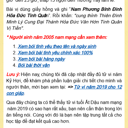
Bài vị dùng giấy hồng và ghi “
Nam Phương Bính Đinh
Hỏa Đức Tinh Quâ
n”. Rồi khấn:
"cung thỉnh Thiên Đình
Minh Lý Cung Đại Thánh Hỏa Đức Vân Hớn Tinh Quân
Vị Tiền"
.
* Người sinh năm 2005 nam mạng cần xem thêm:
Xem bói tình yêu theo tên và ngày sinh
Xem bói bài tình yêu chính xác 100%
Xem bói bài hàng ngày
Bói bài thời vận
Lưu ý:
Hiện nay, chúng tôi đã cập nhật đầy đủ tử vi năm
Kỷ Hợi, để khám phá phần luận giải chi tiết cho mình và
người thân, mời bạn xem tại:
=>
Tử vi năm 2019 cho 12
con giáp
.
Qua đây chúng ta có thể thấy tử vi tuổi Ất Dậu nam mạng
năm 2019 có sao hạn rất xấu, bạn nên cẩn thận trong lời
ăn tiếng nói. Cùng với đó là bạn nên tập trung tất cả cho
học tập để đạt kết quả cao hơn.