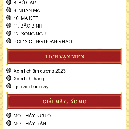
8. BÒ CẠP
9. NHÂN MÃ
10. MA KẾT
11. BẢO BÌNH
12. SONG NGƯ
BÓI 12 CUNG HOÀNG ĐẠO
LỊCH VẠN NIÊN
Xem lịch âm dương 2023
Xem lịch tháng
Lịch âm hôm nay
GIẢI MÃ GIẤC MƠ
MƠ THẤY NGƯỜI
MƠ THẤY RẮN