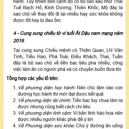
hành. Tuy nhiên bên cạnh đó có bộ sao xấu như Thái
Tuế Bạch Hổ, Kình Dương, Thiên Khốc, Mộ đây là
sao chủ về thay đổi đi lại nhiều hay sức khỏe không
được tốt hay bị đau ốm.
4 - Cung
xung chiếu
tử vi tuổi Ất Dậu nam mạng năm
2019
Tại cung xung Chiếu mệnh có Thiên Quan, LN Văn
Tinh, Tiểu Hao, Phá Toái, Điếu Khách, Thai, Tuần
đây là bộ sao chủ về tiền bạc tiêu pha nhiều, công
việc làm ăn có người phá và có chuyện buồn đưa tới.
Tổng hợp các yếu tố trên:
Về phương diện học hành:
Nên chú tâm vào con
đường học hành thì mới đạt được kết quả
Về phương diện tài chính:
Tiền bạc tuy chua làm ra
được nhưng cũng biết cách chi tiêu
Về phương diện tình cảm:
Vì bản tính hào hoa nên
được nhiều người khác phái để ý tới
Về Phương diện sức khỏe:
Chú ý đường ăn uống