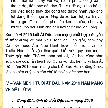
hiệu một năm đầy vui vẻ, hạnh phúc, công danh
thành đạt, tiền bạc dồi dào. Thi cử dễ đạt khoa bảng,
xin việc hoặc thay đổi công tác được nhận vào chỗ
tốt đang thiếu người. Gặp được bạn tốt, có tin vui
trong gia đình. Tiêu pha tốn kém nhiều, cho vay
mượn khó đòi. Hạn chế đến nơi tiệc tùng, ăn uống.
Xem tử vi 2019 tuổi Ất Dậu nam mạng phối hợp các yếu
tố trên:
đứng về mặt Ngũ Hành để luận giải, năm nay
Can Kỷ thuộc Âm, Ngũ Hành hợp Thổ, Trung vận là
Thiếu Hỏa, Thổ vận thái quá. Đối với quý bạn mạng
Thủy, gặp năm Thổ có phần bất lợi, tiền bạc cũng như
sức khỏe có phần tiêu hao. Cùng với đó, trên tử vi tuổi Ất
Dậu năm 2019 nam mạng cho biết Sao Hạn không được
tốt cho nên quý bạn cần chú tâm vào việc học hành.
IV – VẬN
MỆNH TUỔI ẤT DẬU NĂM 2019 NAM MẠNG
VỀ MẶT TỬ VI
1 - Cung đặt mệnh
tử vi Ất Dậu nam mạng 2019