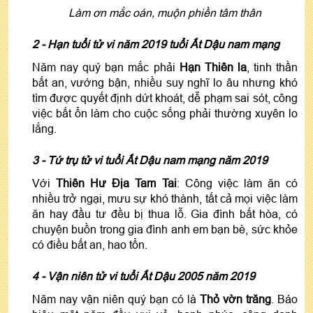
Làm ơn mắc oán, muộn phiền tâm thân
2 - Hạn tuổi
tử vi năm 2019 tuổi Ất Dậu nam mạng
Năm nay quý bạn mắc phải
Hạn Thiên la
, tinh thần
bất an, vướng bận, nhiều suy nghĩ lo âu nhưng khó
tìm được quyết định dứt khoát, dễ phạm sai sót, công
việc bất ổn làm cho cuộc sống phải thường xuyên lo
lắng.
3 -
Tứ trụ
tử vi tuổi Ất Dậu nam mạng năm 2019
Với
Thiên Hư Địa Tam Tai
: Công việc làm ăn có
nhiều trở ngại, mưu sự khó thành, tất cả mọi việc làm
ăn hay đầu tư đều bị thua lỗ. Gia đình bất hòa, có
chuyện buồn trong gia đình anh em bạn bè, sức khỏe
có điều bất an, hao tổn.
4 - Vận
niên
tử vi tuổi Ất Dậu 2005 năm 2019
Năm nay vận niên quý bạn có là
Thỏ vờn trăng
. Báo