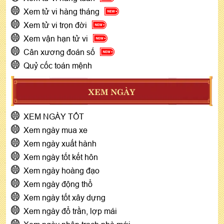
Xem tử vi hàng tháng
Xem tử vi trọn đời
Xem vận hạn tử vi
Cân xương đoán số
Quỷ cốc toán mệnh
XEM NGÀY
XEM NGÀY TỐT
Xem ngày mua xe
Xem ngày xuất hành
Xem ngày tốt kết hôn
Xem ngày hoàng đạo
Xem ngày động thổ
Xem ngày tốt xây dựng
Xem ngày đổ trần, lợp mái