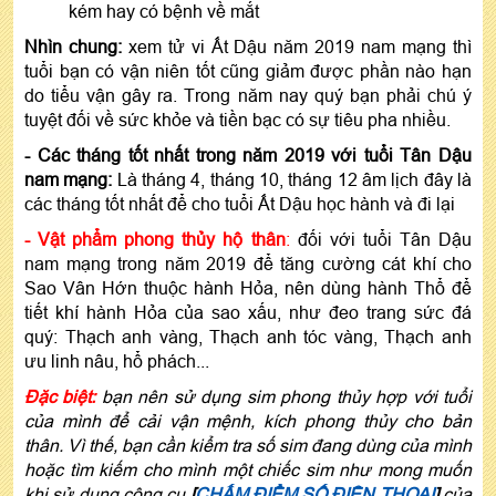
kém hay có bệnh về mắt
Nhìn chung
:
xem tử vi Ất Dậu năm 2019 nam mạng thì
tuổi bạn có vận niên tốt cũng giảm được phần nào hạn
do tiểu vận gây ra. Trong năm nay quý bạn phải chú ý
tuyệt đối về sức khỏe và tiền bạc có sự tiêu pha nhiều.
-
Các tháng tốt nhất trong năm 2019 với tuổi Tân Dậu
nam mạng:
Là tháng 4, tháng 10, tháng 12 âm lịch đây là
các tháng tốt nhất để cho tuổi Ất Dậu học hành và đi lại
-
Vật phẩm phong thủy hộ thân
:
đối với tuổi Tân Dậu
nam mạng trong năm 2019 để tăng cường cát khí cho
Sao Vân Hớn thuộc hành Hỏa, nên dùng hành Thổ để
tiết khí hành Hỏa của sao xấu, như đeo trang sức đá
quý: Thạch anh vàng, Thạch anh tóc vàng, Thạch anh
ưu linh nâu, hổ phách...
Đặc biệt:
bạn nên sử dụng sim phong thủy hợp với tuổi
của mình để cải vận mệnh, kích phong thủy cho bản
thân. Vì thế, bạn cần kiểm tra số sim đang dùng của mình
hoặc tìm kiếm cho mình một chiếc sim như mong muốn
khi sử dụng công cụ
[
CHẤM ĐIỂM SỐ ĐIỆN THOẠI
]
của