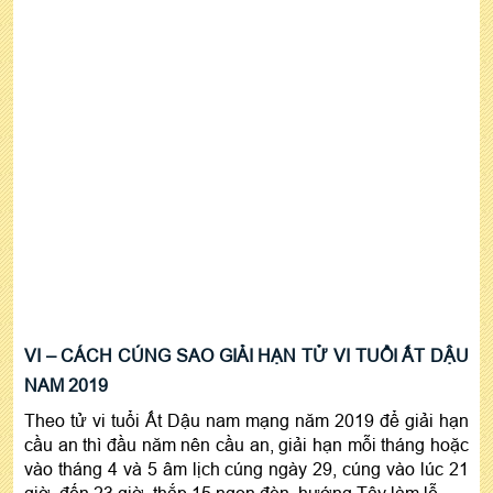
VI – CÁCH CÚNG
SAO GIẢI HẠN TỬ VI TUỔI ẤT DẬU
NAM 2019
Theo tử vi tuổi Ất Dậu nam mạng năm 2019 để giải hạn
cầu an thì đầu năm nên cầu an, giải hạn mỗi tháng hoặc
vào tháng 4 và 5 âm lịch cúng ngày 29, cúng vào lúc 21
giờ đến 23 giờ, thắp 15 ngọn đèn hướng Tây làm lễ.