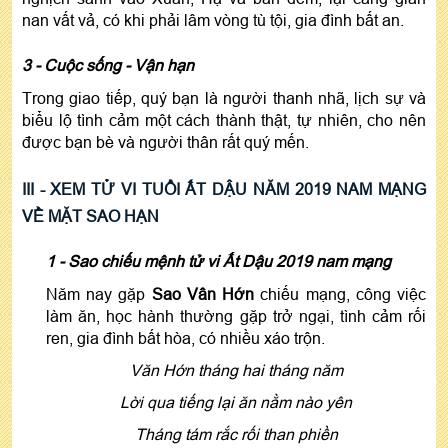
nan vất vả, có khi phải lâm vòng tù tội, gia đình bất an.
3 - Cuộc sống - Vận hạn
Trong giao tiếp, quý bạn là người thanh nhã, lịch sự và
biểu lộ tình cảm một cách thành thật, tự nhiên, cho nên
được bạn bè và người thân rất quý mến
.
III - XEM
TỬ VI TUỔI ẤT DẬU NĂM 2019 NAM MẠNG
VỀ MẶT SAO HẠN
1 - Sao chiếu mệnh
tử vi Ất Dậu 2019 nam mạng
Năm nay gặp
Sao Vân Hớn
chiếu mạng, công việc
làm ăn, học hành thường gặp trở ngại, tình cảm rối
ren, gia đình bất hòa, có nhiều xáo trộn.
Văn Hớn tháng hai tháng năm
Lời qua tiếng lại ăn nằm nào yên
Tháng tám rắc rối than phiền