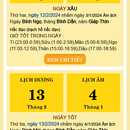
NGÀY
XẤU
Thứ hai,
ngày 12/2/2024
nhằm ngày
3/1/2024 Âm lịch
Ngày
Bính Ngọ
, tháng
Bính Dần
, năm
Giáp Thìn
Hắc đạo (bạch hổ hắc đạo)
GIỜ TỐT TRONG NGÀY :
Tí (23:00-0:59),Sửu (1:00-2:59),Mão (5:00-6:59),Ngọ
(11:00-12:59),Thân (15:00-16:59),Dậu (17:00-18:59)
XEM CHI TIẾT
LỊCH DƯƠNG
LỊCH ÂM
13
4
Tháng 2
Tháng 1
NGÀY TỐT
Thứ ba,
ngày 13/2/2024
nhằm ngày
4/1/2024 Âm lịch