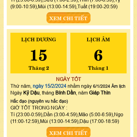
(9:00-10:59),Mùi (13:00-14:59),Tuất (19:00-20:59)
XEM CHI TIẾT
LỊCH DƯƠNG
LỊCH ÂM
15
6
Tháng 2
Tháng 1
NGÀY TỐT
Thứ năm,
ngày 15/2/2024
nhằm ngày
6/1/2024 Âm lịch
Ngày
Kỷ Dậu
, tháng
Bính Dần
, năm
Giáp Thìn
Hắc đạo (nguyên vu hắc đạo)
GIỜ TỐT TRONG NGÀY :
Tí (23:00-0:59),Dần (3:00-4:59),Mão (5:00-6:59),Ngọ
(11:00-12:59),Mùi (13:00-14:59),Dậu (17:00-18:59)
XEM CHI TIẾT