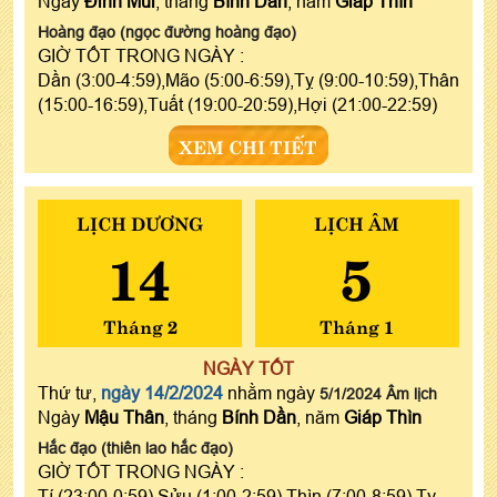
Ngày
Đinh Mùi
, tháng
Bính Dần
, năm
Giáp Thìn
Hoàng đạo (ngọc đường hoàng đạo)
GIỜ TỐT TRONG NGÀY :
Dần (3:00-4:59),Mão (5:00-6:59),Tỵ (9:00-10:59),Thân
(15:00-16:59),Tuất (19:00-20:59),Hợi (21:00-22:59)
XEM CHI TIẾT
LỊCH DƯƠNG
LỊCH ÂM
14
5
Tháng 2
Tháng 1
NGÀY TỐT
Thứ tư,
ngày 14/2/2024
nhằm ngày
5/1/2024 Âm lịch
Ngày
Mậu Thân
, tháng
Bính Dần
, năm
Giáp Thìn
Hắc đạo (thiên lao hắc đạo)
GIỜ TỐT TRONG NGÀY :
Tí (23:00-0:59),Sửu (1:00-2:59),Thìn (7:00-8:59),Tỵ