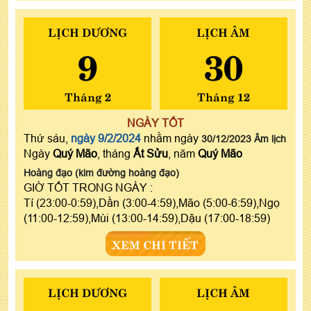
LỊCH DƯƠNG
LỊCH ÂM
9
30
Tháng 2
Tháng 12
NGÀY TỐT
Thứ sáu,
ngày 9/2/2024
nhằm ngày
30/12/2023 Âm lịch
Ngày
Quý Mão
, tháng
Ất Sửu
, năm
Quý Mão
Hoàng đạo (kim đường hoàng đạo)
GIỜ TỐT TRONG NGÀY :
Tí (23:00-0:59),Dần (3:00-4:59),Mão (5:00-6:59),Ngọ
(11:00-12:59),Mùi (13:00-14:59),Dậu (17:00-18:59)
XEM CHI TIẾT
LỊCH DƯƠNG
LỊCH ÂM