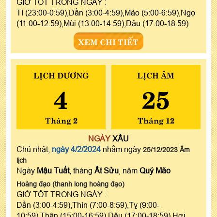
GIỜ TỐT TRONG NGÀY :
Tí (23:00-0:59),Dần (3:00-4:59),Mão (5:00-6:59),Ngọ
(11:00-12:59),Mùi (13:00-14:59),Dậu (17:00-18:59)
XEM CHI TIẾT
LỊCH DƯƠNG
LỊCH ÂM
4
25
Tháng 2
Tháng 12
NGÀY
XẤU
Chủ nhật,
ngày 4/2/2024
nhằm ngày
25/12/2023 Âm
lịch
Ngày
Mậu Tuất
, tháng
Ất Sửu
, năm
Quý Mão
Hoàng đạo (thanh long hoàng đạo)
GIỜ TỐT TRONG NGÀY :
Dần (3:00-4:59),Thìn (7:00-8:59),Tỵ (9:00-
10:59),Thân (15:00-16:59),Dậu (17:00-18:59),Hợi