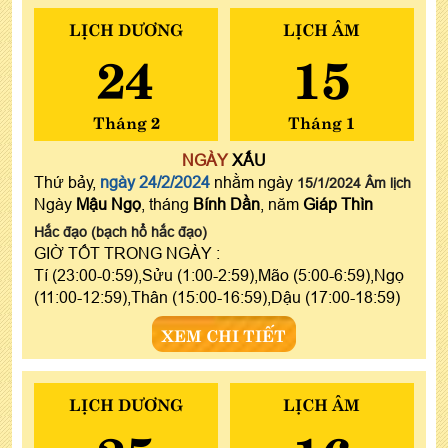
LỊCH DƯƠNG
LỊCH ÂM
24
15
Tháng 2
Tháng 1
NGÀY
XẤU
Thứ bảy,
ngày 24/2/2024
nhằm ngày
15/1/2024 Âm lịch
Ngày
Mậu Ngọ
, tháng
Bính Dần
, năm
Giáp Thìn
Hắc đạo (bạch hổ hắc đạo)
GIỜ TỐT TRONG NGÀY :
Tí (23:00-0:59),Sửu (1:00-2:59),Mão (5:00-6:59),Ngọ
(11:00-12:59),Thân (15:00-16:59),Dậu (17:00-18:59)
XEM CHI TIẾT
LỊCH DƯƠNG
LỊCH ÂM