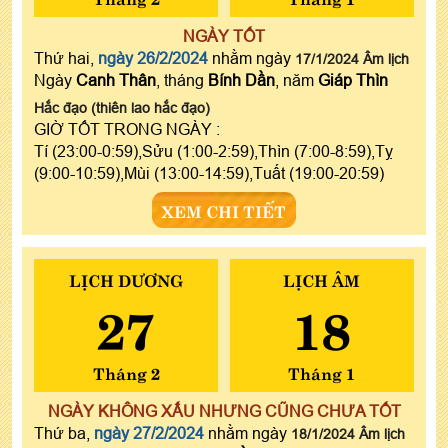
NGÀY TỐT
Thứ hai,
ngày 26/2/2024
nhằm ngày
17/1/2024 Âm lịch
Ngày
Canh Thân
, tháng
Bính Dần
, năm
Giáp Thìn
Hắc đạo (thiên lao hắc đạo)
GIỜ TỐT TRONG NGÀY :
Tí (23:00-0:59),Sửu (1:00-2:59),Thìn (7:00-8:59),Tỵ
(9:00-10:59),Mùi (13:00-14:59),Tuất (19:00-20:59)
XEM CHI TIẾT
LỊCH DƯƠNG
LỊCH ÂM
27
18
Tháng 2
Tháng 1
NGÀY KHÔNG XẤU NHƯNG CŨNG CHƯA TỐT
Thứ ba,
ngày 27/2/2024
nhằm ngày
18/1/2024 Âm lịch