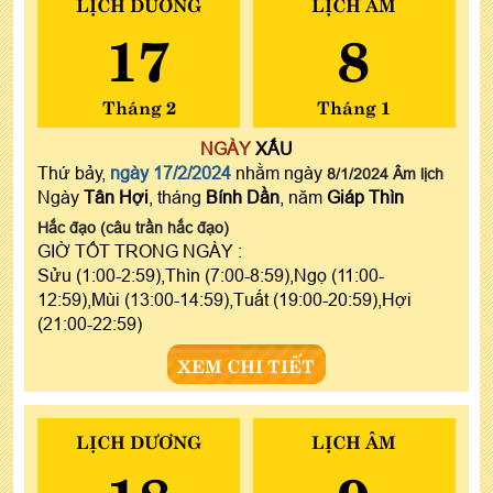
LỊCH DƯƠNG
LỊCH ÂM
17
8
Tháng 2
Tháng 1
NGÀY
XẤU
Thứ bảy,
ngày 17/2/2024
nhằm ngày
8/1/2024 Âm lịch
Ngày
Tân Hợi
, tháng
Bính Dần
, năm
Giáp Thìn
Hắc đạo (câu trần hắc đạo)
GIỜ TỐT TRONG NGÀY :
Sửu (1:00-2:59),Thìn (7:00-8:59),Ngọ (11:00-
12:59),Mùi (13:00-14:59),Tuất (19:00-20:59),Hợi
(21:00-22:59)
XEM CHI TIẾT
LỊCH DƯƠNG
LỊCH ÂM
18
9