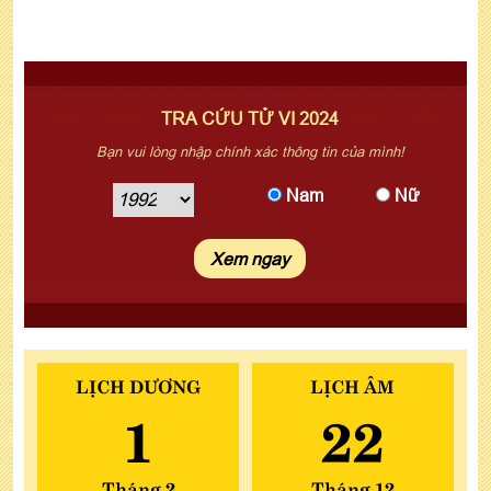
TRA CỨU TỬ VI 2024
Bạn vui lòng nhập chính xác thông tin của mình!
Nam
Nữ
LỊCH DƯƠNG
LỊCH ÂM
1
22
Tháng 2
Tháng 12