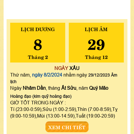
LỊCH DƯƠNG
LỊCH ÂM
8
29
Tháng 2
Tháng 12
NGÀY
XẤU
Thứ năm,
ngày 8/2/2024
nhằm ngày
29/12/2023 Âm
lịch
Ngày
Nhâm Dần
, tháng
Ất Sửu
, năm
Quý Mão
Hoàng đạo (kim quỹ hoàng đạo)
GIỜ TỐT TRONG NGÀY :
Tí (23:00-0:59),Sửu (1:00-2:59),Thìn (7:00-8:59),Tỵ
(9:00-10:59),Mùi (13:00-14:59),Tuất (19:00-20:59)
XEM CHI TIẾT