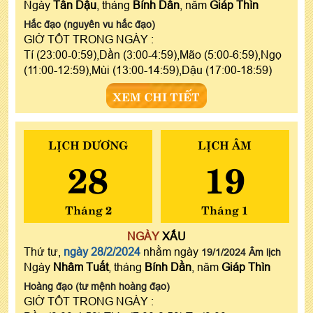
Ngày
Tân Dậu
, tháng
Bính Dần
, năm
Giáp Thìn
Hắc đạo (nguyên vu hắc đạo)
GIỜ TỐT TRONG NGÀY :
Tí (23:00-0:59),Dần (3:00-4:59),Mão (5:00-6:59),Ngọ
(11:00-12:59),Mùi (13:00-14:59),Dậu (17:00-18:59)
XEM CHI TIẾT
LỊCH DƯƠNG
LỊCH ÂM
28
19
Tháng 2
Tháng 1
NGÀY
XẤU
Thứ tư,
ngày 28/2/2024
nhằm ngày
19/1/2024 Âm lịch
Ngày
Nhâm Tuất
, tháng
Bính Dần
, năm
Giáp Thìn
Hoàng đạo (tư mệnh hoàng đạo)
GIỜ TỐT TRONG NGÀY :