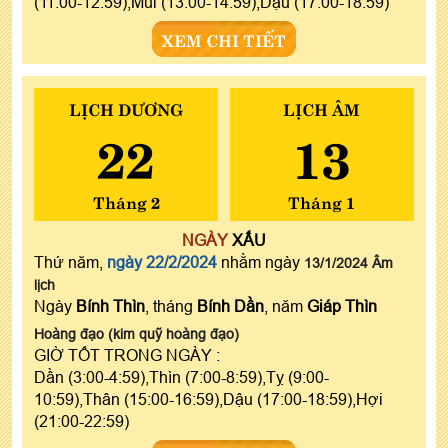
(11:00-12:59),Mùi (13:00-14:59),Dậu (17:00-18:59)
XEM CHI TIẾT
LỊCH DƯƠNG
LỊCH ÂM
22
13
Tháng 2
Tháng 1
NGÀY
XẤU
Thứ năm,
ngày 22/2/2024
nhằm ngày
13/1/2024 Âm
lịch
Ngày
Bính Thìn
, tháng
Bính Dần
, năm
Giáp Thìn
Hoàng đạo (kim quỹ hoàng đạo)
GIỜ TỐT TRONG NGÀY :
Dần (3:00-4:59),Thìn (7:00-8:59),Tỵ (9:00-
10:59),Thân (15:00-16:59),Dậu (17:00-18:59),Hợi
(21:00-22:59)