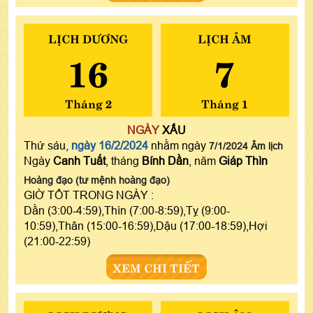
LỊCH DƯƠNG
LỊCH ÂM
16
7
Tháng 2
Tháng 1
NGÀY
XẤU
Thứ sáu,
ngày 16/2/2024
nhằm ngày
7/1/2024 Âm lịch
Ngày
Canh Tuất
, tháng
Bính Dần
, năm
Giáp Thìn
Hoàng đạo (tư mệnh hoàng đạo)
GIỜ TỐT TRONG NGÀY :
Dần (3:00-4:59),Thìn (7:00-8:59),Tỵ (9:00-
10:59),Thân (15:00-16:59),Dậu (17:00-18:59),Hợi
(21:00-22:59)
XEM CHI TIẾT