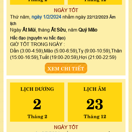
NGÀY TỐT
Thứ năm,
ngày 1/2/2024
nhằm ngày
22/12/2023 Âm
lịch
Ngày
Ất Mùi
, tháng
Ất Sửu
, năm
Quý Mão
Hắc đạo (nguyên vu hắc đạo)
GIỜ TỐT TRONG NGÀY :
Dần (3:00-4:59),Mão (5:00-6:59),Tỵ (9:00-10:59),Thân
(15:00-16:59),Tuất (19:00-20:59),Hợi (21:00-22:59)
XEM CHI TIẾT
LỊCH DƯƠNG
LỊCH ÂM
2
23
Tháng 2
Tháng 12
NGÀY TỐT