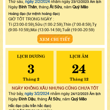
Thứ sáu,
ngày 2/2/2024
nhằm ngày
23/12/2023 Âm lịch
Ngày
Bính Thân
, tháng
Ất Sửu
, năm
Quý Mão
Hoàng đạo (tư mệnh hoàng đạo)
GIỜ TỐT TRONG NGÀY :
Tí (23:00-0:59),Sửu (1:00-2:59),Thìn (7:00-8:59),Tỵ
(9:00-10:59),Mùi (13:00-14:59),Tuất (19:00-20:59)
XEM CHI TIẾT
LỊCH DƯƠNG
LỊCH ÂM
3
24
Tháng 2
Tháng 12
NGÀY KHÔNG XẤU NHƯNG CŨNG CHƯA TỐT
Thứ bảy,
ngày 3/2/2024
nhằm ngày
24/12/2023 Âm lịch
Ngày
Đinh Dậu
, tháng
Ất Sửu
, năm
Quý Mão
Hắc đạo (câu trần hắc đạo)