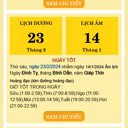
XEM CHI TIẾT
LỊCH DƯƠNG
LỊCH ÂM
23
14
Tháng 2
Tháng 1
NGÀY TỐT
Thứ sáu,
ngày 23/2/2024
nhằm ngày
14/1/2024 Âm lịch
Ngày
Đinh Tỵ
, tháng
Bính Dần
, năm
Giáp Thìn
Hoàng đạo (kim đường hoàng đạo)
GIỜ TỐT TRONG NGÀY :
Sửu (1:00-2:59),Thìn (7:00-8:59),Ngọ (11:00-
12:59),Mùi (13:00-14:59),Tuất (19:00-20:59),Hợi
(21:00-22:59)
XEM CHI TIẾT