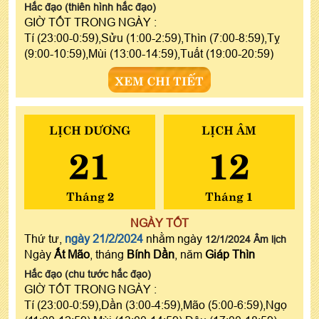
Hắc đạo (thiên hình hắc đạo)
GIỜ TỐT TRONG NGÀY :
Tí (23:00-0:59),Sửu (1:00-2:59),Thìn (7:00-8:59),Tỵ
(9:00-10:59),Mùi (13:00-14:59),Tuất (19:00-20:59)
XEM CHI TIẾT
LỊCH DƯƠNG
LỊCH ÂM
21
12
Tháng 2
Tháng 1
NGÀY TỐT
Thứ tư,
ngày 21/2/2024
nhằm ngày
12/1/2024 Âm lịch
Ngày
Ất Mão
, tháng
Bính Dần
, năm
Giáp Thìn
Hắc đạo (chu tước hắc đạo)
GIỜ TỐT TRONG NGÀY :
Tí (23:00-0:59),Dần (3:00-4:59),Mão (5:00-6:59),Ngọ