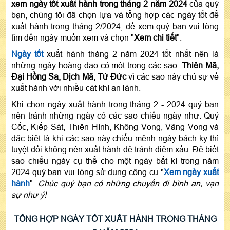
xem ngày tốt xuất hành trong tháng 2 năm 2024
của quý
bạn, chúng tôi đã chọn lựa và tổng hợp các ngày tốt để
xuất hành trong tháng 2/2024, để xem quý bạn vui lòng
tìm đến ngày muốn xem và chọn "
Xem chi tiết
".
Ngày tốt
xuất hành tháng 2 năm 2024 tốt nhất nên là
những ngày hoàng đạo có một trong các sao:
Thiên Mã,
Đại Hồng Sa, Dịch Mã, Tứ Đức
vì các sao này chủ sự về
xuất hành với nhiều cát khí an lành.
Khi chọn ngày xuất hành trong tháng 2 - 2024 quý bạn
nên tránh những ngày có các sao chiếu ngày như: Quý
Cốc, Kiếp Sát, Thiên Hình, Không Vong, Vãng Vong và
đặc biệt là khi các sao này chiếu mệnh ngày bách kỵ thì
tuyệt đối không nên xuất hành để tránh điểm xấu. Để biết
sao chiếu ngày cụ thể cho một ngày bất kì trong năm
2024 quý bạn vui lòng sử dụng công cụ "
Xem ngày xuất
hành
".
Chúc quý bạn có những chuyến đi bình an, vạn
sự như ý!
TỔNG HỢP NGÀY TỐT XUẤT HÀNH TRONG THÁNG