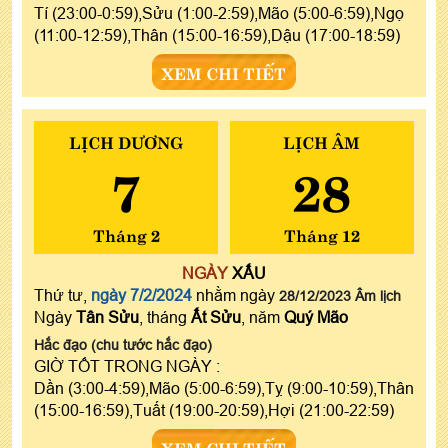
Tí (23:00-0:59),Sửu (1:00-2:59),Mão (5:00-6:59),Ngọ
(11:00-12:59),Thân (15:00-16:59),Dậu (17:00-18:59)
XEM CHI TIẾT
LỊCH DƯƠNG
LỊCH ÂM
7
28
Tháng 2
Tháng 12
NGÀY
XẤU
Thứ tư,
ngày 7/2/2024
nhằm ngày
28/12/2023 Âm lịch
Ngày
Tân Sửu
, tháng
Ất Sửu
, năm
Quý Mão
Hắc đạo (chu tước hắc đạo)
GIỜ TỐT TRONG NGÀY :
Dần (3:00-4:59),Mão (5:00-6:59),Tỵ (9:00-10:59),Thân
(15:00-16:59),Tuất (19:00-20:59),Hợi (21:00-22:59)
XEM CHI TIẾT