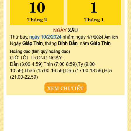
10
1
Tháng 2
Tháng 1
NGÀY
XẤU
Thứ bảy,
ngày 10/2/2024
nhằm ngày
1/1/2024 Âm lịch
Ngày
Giáp Thìn
, tháng
Bính Dần
, năm
Giáp Thìn
Hoàng đạo (kim quỹ hoàng đạo)
GIỜ TỐT TRONG NGÀY :
Dần (3:00-4:59),Thìn (7:00-8:59),Tỵ (9:00-
10:59),Thân (15:00-16:59),Dậu (17:00-18:59),Hợi
(21:00-22:59)
XEM CHI TIẾT