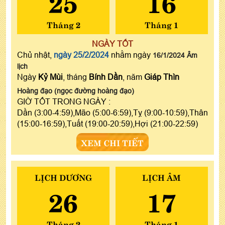
25
16
Tháng 2
Tháng 1
NGÀY TỐT
Chủ nhật,
ngày 25/2/2024
nhằm ngày
16/1/2024 Âm
lịch
Ngày
Kỷ Mùi
, tháng
Bính Dần
, năm
Giáp Thìn
Hoàng đạo (ngọc đường hoàng đạo)
GIỜ TỐT TRONG NGÀY :
Dần (3:00-4:59),Mão (5:00-6:59),Tỵ (9:00-10:59),Thân
(15:00-16:59),Tuất (19:00-20:59),Hợi (21:00-22:59)
XEM CHI TIẾT
LỊCH DƯƠNG
LỊCH ÂM
26
17
Tháng 2
Tháng 1