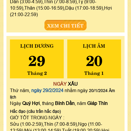
Dần (3:00-4:59),Thìn (7:00-8:59),Tỵ (9:00-
10:59),Thân (15:00-16:59),Dậu (17:00-18:59),Hợi
(21:00-22:59)
XEM CHI TIẾT
LỊCH DƯƠNG
LỊCH ÂM
29
20
Tháng 2
Tháng 1
NGÀY
XẤU
Thứ năm,
ngày 29/2/2024
nhằm ngày
20/1/2024 Âm
lịch
Ngày
Quý Hợi
, tháng
Bính Dần
, năm
Giáp Thìn
Hắc đạo (câu trần hắc đạo)
GIỜ TỐT TRONG NGÀY :
Sửu (1:00-2:59),Thìn (7:00-8:59),Ngọ (11:00-
12:59),Mùi (13:00-14:59),Tuất (19:00-20:59),Hợi