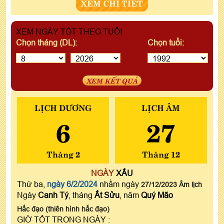
XEM CHI TIẾT
XEM NGÀY TỐT THEO TUỔI
Chọn tháng (DL):
Chọn tuổi:
XEM KẾT QUẢ
LỊCH DƯƠNG
LỊCH ÂM
6
27
Tháng 2
Tháng 12
NGÀY
XẤU
Thứ ba,
ngày 6/2/2024
nhằm ngày
27/12/2023 Âm lịch
Ngày
Canh Tý
, tháng
Ất Sửu
, năm
Quý Mão
Hắc đạo (thiên hình hắc đạo)
GIỜ TỐT TRONG NGÀY :