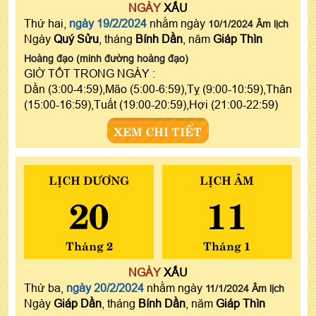
NGÀY
XẤU
Thứ hai,
ngày 19/2/2024
nhằm ngày
10/1/2024 Âm lịch
Ngày
Quý Sửu
, tháng
Bính Dần
, năm
Giáp Thìn
Hoàng đạo (minh đường hoàng đạo)
GIỜ TỐT TRONG NGÀY :
Dần (3:00-4:59),Mão (5:00-6:59),Tỵ (9:00-10:59),Thân
(15:00-16:59),Tuất (19:00-20:59),Hợi (21:00-22:59)
XEM CHI TIẾT
LỊCH DƯƠNG
LỊCH ÂM
20
11
Tháng 2
Tháng 1
NGÀY
XẤU
Thứ ba,
ngày 20/2/2024
nhằm ngày
11/1/2024 Âm lịch
Ngày
Giáp Dần
, tháng
Bính Dần
, năm
Giáp Thìn