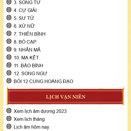
3. SONG TỬ
4. CỰ GIẢI
5. SƯ TỬ
6. XỬ NỮ
7. THIÊN BÌNH
8. BÒ CẠP
9. NHÂN MÃ
10. MA KẾT
11. BẢO BÌNH
12. SONG NGƯ
BÓI 12 CUNG HOÀNG ĐẠO
LỊCH VẠN NIÊN
Xem lịch âm dương 2023
Xem lịch tháng
Lịch âm hôm nay