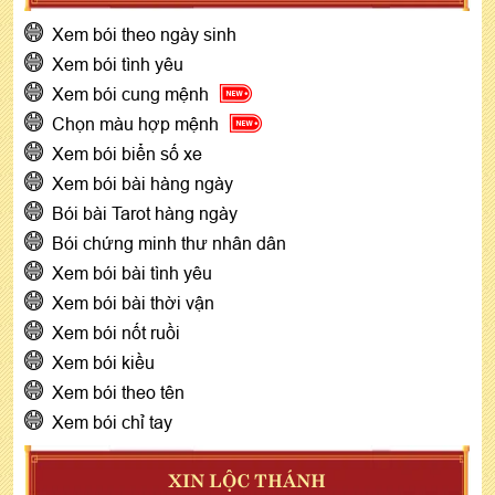
Xem bói theo ngày sinh
Xem bói tình yêu
Xem bói cung mệnh
Chọn màu hợp mệnh
Xem bói biển số xe
Xem bói bài hàng ngày
Bói bài Tarot hàng ngày
Bói chứng minh thư nhân dân
Xem bói bài tình yêu
Xem bói bài thời vận
Xem bói nốt ruồi
Xem bói kiều
Xem bói theo tên
Xem bói chỉ tay
XIN LỘC THÁNH