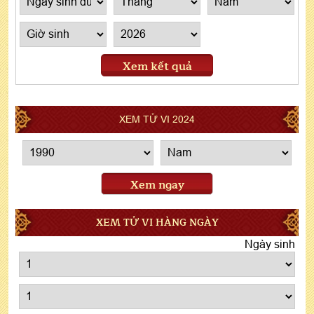
Xem kết quả
XEM TỬ VI 2024
Xem ngay
XEM TỬ VI HÀNG NGÀY
Ngày sinh