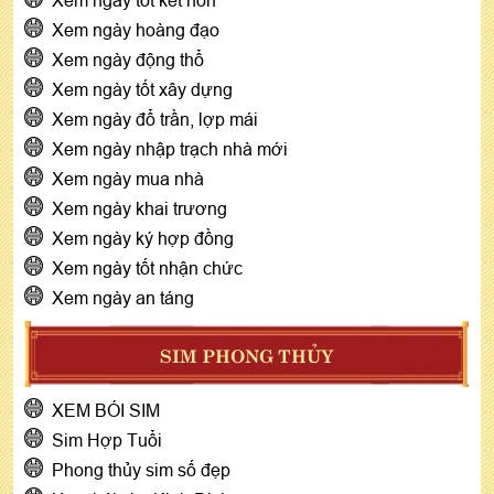
Xem ngày hoàng đạo
Xem ngày động thổ
Xem ngày tốt xây dựng
Xem ngày đổ trần, lợp mái
Xem ngày nhập trạch nhà mới
Xem ngày mua nhà
Xem ngày khai trương
Xem ngày ký hợp đồng
Xem ngày tốt nhận chức
Xem ngày an táng
SIM PHONG THỦY
XEM BÓI SIM
Sim Hợp Tuổi
Phong thủy sim số đẹp