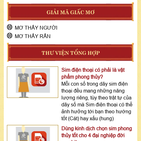
GIẢI MÃ GIẤC MƠ
MƠ THẤY NGƯỜI
MƠ THẤY RẮN
THƯ VIỆN TỔNG HỢP
Sim điện thoại có phải là vật
phẩm phong thủy?
Mỗi con số trong dãy sim điện
thoại đều mang những năng
lượng riêng, tùy theo trật tự của
dãy số mà Sim điện thoại có thể
ảnh hưởng tới bạn theo hướng
tốt (Cát) hay xấu (hung)
Dùng kinh dịch chọn sim phong
thủy tốt cho 4 đại nghiệp đời