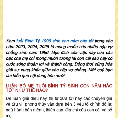
Xem
tuổi Bính Tý 1996 sinh con năm nào tốt
trong các
năm 2023, 2024, 2025 là mong muốn của nhiều cặp vợ
chồng sinh năm 1996. Mục đích của việc này của các
bậc cha mẹ chỉ mong muốn tương lai con cái sau này có
cuộc sống thuận lợi và thành công. Đồng thời cũng hóa
giải sự xung khắc giữa các cặp vợ chồng. Mời quý bạn
tìm hiểu qua nội dung bên dưới.
LUẬN BỐ MẸ TUỔI BÍNH TÝ SINH CON NĂM NÀO
TỐT NHƯ THẾ NÀO?
Để luận giải điều này, thì từ xưa tới nay các chuyên gia
về tửu vi, phong thủy vẫn dựa trên 3 yếu tố chính đó là:
ngũ hành bản mệnh, thiên can, địa chi của con cái và bố
mẹ.