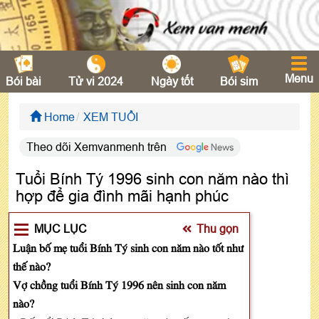
Menu
Bói bài
Tử vi 2024
Ngày tốt
Bói sim
Home
XEM TUỔI
Theo dõi Xemvanmenh trên
Tuổi Bính Tý 1996 sinh con năm nào thì
hợp để gia đình mãi hạnh phúc
MỤC LỤC
Thu gọn
Luận bố mẹ tuổi Bính Tý sinh con năm nào tốt như
thế nào?
Vợ chồng tuổi Bính Tý 1996 nên sinh con năm
nào?