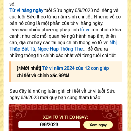
sẻ.
Tử vi hàng ngày
tuổi Sửu ngày 6/9/2023 nói riêng về
các tuổi Sửu theo từng năm sinh chi tiết. Nhưng về cơ
bản nó cũng là một phần của tử vi hàng ngày.
Dựa vào nhiều phương pháp tính
tử vi
trên nhiều khía
cạnh: như các mối quan hệ ngũ hành nạp âm, thiên
can, địa chi hay các tài liệu chính thống về tử vi:
Nhị
Thập Bát Tú
,
Ngọc Hạp Thông Thư
... để đưa ra
những thông tin chính xác nhất với từng tuổi chi tiết.
[⭐️Mới nhất]
Tử vi năm 2024 của 12 con giáp
chi tiết và chính xác 99%!
Sau đây là những luận giải chi tiết về tử vi tuổi Sửu
ngày 6/9/2023 mời quý bạn cùng tham khảo:
XEM TỬ VI THEO NGÀY: