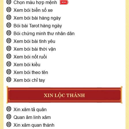
Chọn màu hợp mệnh
Xem bói biển số xe
Xem bói bài hàng ngày
Bói bài Tarot hàng ngày
Bói chứng minh thư nhân dân
Xem bói bài tình yêu
Xem bói bài thời vận
Xem bói nốt ruồi
Xem bói kiều
Xem bói theo tên
Xem bói chỉ tay
XIN LỘC THÁNH
Xin xăm tả quân
Quan âm linh xâm
Xin xăm quan thánh