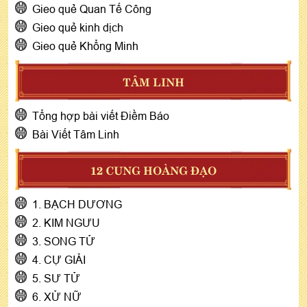
Gieo quẻ Quan Tế Công
Gieo quẻ kinh dịch
Gieo quẻ Khổng Minh
TÂM LINH
Tổng hợp bài viết Điềm Báo
Bài Viết Tâm Linh
12 CUNG HOÀNG ĐẠO
1. BẠCH DƯƠNG
2. KIM NGƯU
3. SONG TỬ
4. CỰ GIẢI
5. SƯ TỬ
6. XỬ NỮ