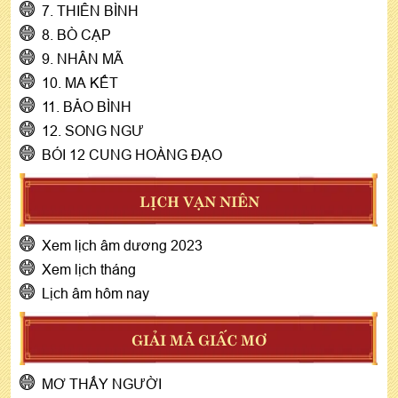
7. THIÊN BÌNH
8. BÒ CẠP
9. NHÂN MÃ
10. MA KẾT
11. BẢO BÌNH
12. SONG NGƯ
BÓI 12 CUNG HOÀNG ĐẠO
LỊCH VẠN NIÊN
Xem lịch âm dương 2023
Xem lịch tháng
Lịch âm hôm nay
GIẢI MÃ GIẤC MƠ
MƠ THẤY NGƯỜI