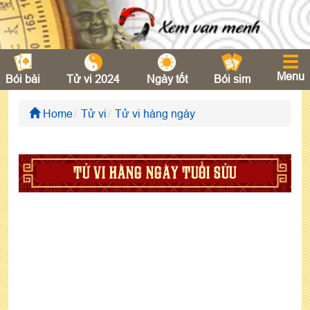
Menu
Bói bài
Tử vi 2024
Ngày tốt
Bói sim
Home
Tử vi
Tử vi hàng ngày
TỬ VI HÀNG NGÀY TUỔI SỬU