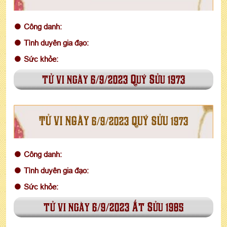
Công danh:
Tình duyên gia đạo:
Sức khỏe:
tử vi ngày 6/9/2023 Quý Sửu 1973
TỬ VI NGÀY 6/9/2023 QUÝ SỬU 1973
Công danh:
Tình duyên gia đạo:
Sức khỏe:
tử vi ngày 6/9/2023 Ất Sửu 1985