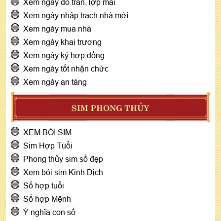
Xem ngày đổ trần, lợp mái
Xem ngày nhập trạch nhà mới
Xem ngày mua nhà
Xem ngày khai trương
Xem ngày ký hợp đồng
Xem ngày tốt nhận chức
Xem ngày an táng
SIM PHONG THỦY
XEM BÓI SIM
Sim Hợp Tuổi
Phong thủy sim số đẹp
Xem bói sim Kinh Dịch
Số hợp tuổi
Số hợp Mệnh
Ý nghĩa con số